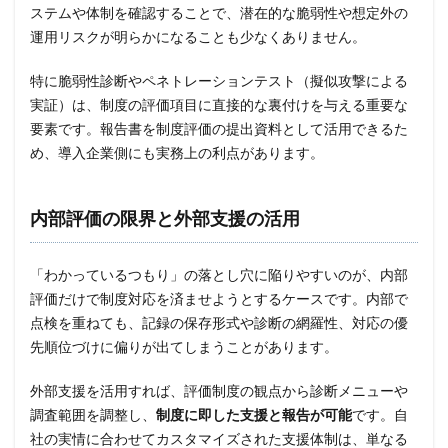
ステムや体制を確認することで、潜在的な脆弱性や想定外の
運用リスクが明らかになることも少なくありません。
特に脆弱性診断やペネトレーションテスト（擬似攻撃による
実証）は、制度の評価項目に直接的な裏付けを与える重要な
要素です。報告書を制度評価の提出資料として活用できるた
め、導入企業側にも実務上の利点があります。
内部評価の限界と外部支援の活用
「わかっているつもり」の落とし穴に陥りやすいのが、内部
評価だけで制度対応を済ませようとするケースです。内部で
点検を重ねても、記録の保存形式や診断の網羅性、対応の優
先順位づけに偏りが出てしまうことがあります。
外部支援を活用すれば、評価制度の観点から診断メニューや
調査範囲を調整し、
制度に即した支援と報告が可能
です。自
社の実情に合わせてカスタマイズされた支援体制は、単なる