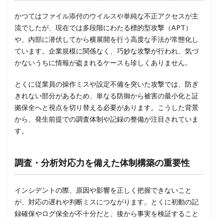
かつてはファイル添付のウイルスや単純な不正アクセスが主
流でしたが、現在では多段階にわたる標的型攻撃（APT）
や、内部に潜伏してから横展開を行う高度な手法が常態化し
ています。企業規模に関係なく、巧妙な攻撃が行われ、気づ
かないうちに情報が盗まれるケースも珍しくありません。
とくに従業員の操作ミスや設定不備を突いた攻撃では、防ぎ
きれない部分があるため、単なる防御から被害の最小化と証
拠保全へと視点を切り替える必要があります。こうした背景
から、発生前提での調査体制や記録の整備が注目されていま
す。
調査・分析対応力を備えた体制構築の重要性
インシデントの際、原因や影響を正しく把握できないこと
が、対応の遅れや判断ミスにつながります。とくに初動の記
録確保やログ保全が不十分だと、後から事実を検証すること