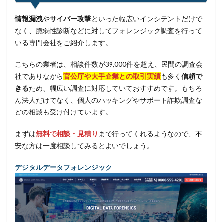
情報漏洩
や
サイバー攻撃
といった幅広いインシデントだけで
なく、脆弱性診断などに対してフォレンジック調査を行って
いる専門会社をご紹介します。
こちらの業者は、相談件数が39,000件を超え、民間の調査会
社でありながら
官公庁や大手企業との取引実績
も多く
信頼で
きる
ため、幅広い調査に対応していておすすめです。もちろ
ん法人だけでなく、個人のハッキングやサポート詐欺調査な
どの相談も受け付けています。
まずは
無料で相談・見積り
まで行ってくれるようなので、不
安な方は一度相談してみるとよいでしょう。
デジタルデータフォレンジック