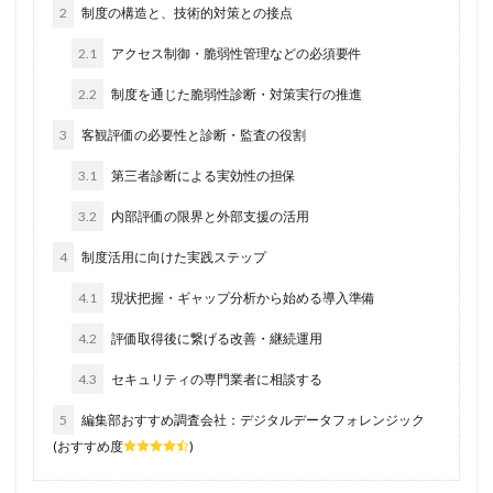
2
制度の構造と、技術的対策との接点
2.1
アクセス制御・脆弱性管理などの必須要件
2.2
制度を通じた脆弱性診断・対策実行の推進
3
客観評価の必要性と診断・監査の役割
3.1
第三者診断による実効性の担保
3.2
内部評価の限界と外部支援の活用
4
制度活用に向けた実践ステップ
4.1
現状把握・ギャップ分析から始める導入準備
4.2
評価取得後に繋げる改善・継続運用
4.3
セキュリティの専門業者に相談する
5
編集部おすすめ調査会社：デジタルデータフォレンジック
(おすすめ度
)