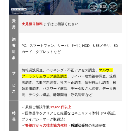
費
★見積り無料
まずはご相談ください
用
調
査
PC、スマートフォン、サーバ、外付けHDD、USBメモリ、SD
対
カード、タブレット など
象
情報漏洩調査、ハッキング・不正アクセス調査、
マルウェ
サ
ア・ランサムウェア感染調査
、サイバー攻撃被害調査、退職
ー
者調査、労働問題調査、社内不正調査、情報持出し調査、横
ビ
領着服調査、パスワード解除、データ改ざん調査、データ復
ス
元、デジタル遺品、離婚問題・浮気調査 など
✓累積ご相談件数
39,451件以上
特
✓国際基準をクリアした厳重なセキュリティ体制（ISO認証、
長
プライバシーマーク取得済）
✓
警視庁からの捜査協力依頼
・感謝状受領
の実績多数