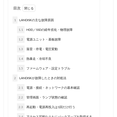
目次
1
LANDISKの主な故障原因
1.1
HDD／SSDの経年劣化・物理故障
1.2
電源ユニット・基板故障
1.3
落雷・停電・電圧変動
1.4
熱暴走・冷却不良
1.5
ファームウェア・設定トラブル
2
LANDISKが故障したときの対処法
2.1
電源・接続・ネットワークの基本確認
2.2
管理画面・ランプ状態の確認
2.3
再起動・電源再投入は1回だけ行う
2.4
アクセス可能なうちにバックアップを取得する