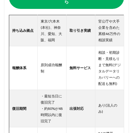
ら
東京/六本木
官公庁や大手
(本社)、神奈
企業を含めた
持ち込み拠点
取り引き実績
川、愛知、大
累積46万件の
阪、福岡
相談実績
相談・初期診
断・見積もり
原則成功報酬
まで無料(デジ
報酬体系
無料サービス
制
タルデータリ
カバリーへの
配送も無料)
・最短当日に
復旧完了
あり(法人の
復旧期間
・約80%が48
出張対応
み)
時間以内に復
旧完了