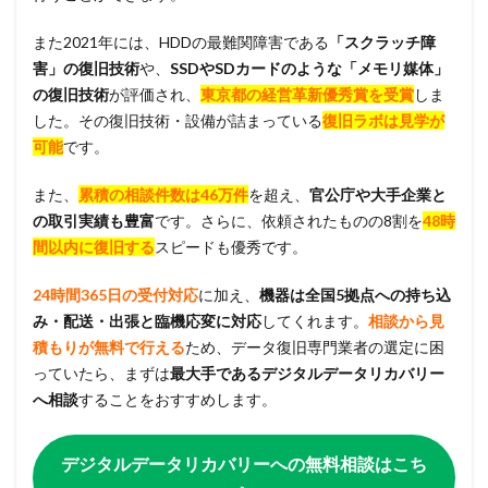
また2021年には、HDDの最難関障害である
「スクラッチ障
害」の復旧技術
や、
SSDやSDカードのような「メモリ媒体」
の復旧技術
が評価され、
東京都の経営革新優秀賞を受賞
しま
した。その復旧技術・設備が詰まっている
復旧ラボは見学が
可能
です。
また、
累積の相談件数は46万件
を超え、
官公庁や大手企業と
の取引実績も豊富
です。さらに、依頼されたものの8割を
48時
間以内に復旧する
スピードも優秀です。
24時間365日の受付対応
に加え、
機器は全国5拠点への持ち込
み・配送・出張と臨機応変に対応
してくれます。
相談から見
積もりが無料で行える
ため、データ復旧専門業者の選定に困
っていたら、まずは
最大手であるデジタルデータリカバリー
へ相談
することをおすすめします。
デジタルデータリカバリーへの無料相談はこち