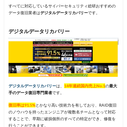
すべてに対応しているサイバーセキュリティ総研おすすめの
データ復旧業者は
デジタルデータリカバリー
です。
デジタルデータリカバリー
デジタルデータリカバリー
は、
14年連続国内売上No.1
の
最大
手のデータ復旧専門業者
です。
復旧率は91.5%
とかなり高い技術力を有しており、RAID復旧
のノウハウを持ったエンジニアが複数名チームとなって対応
することで、早期に破損個所のすべての特定ができ、修復を
行うことができます。