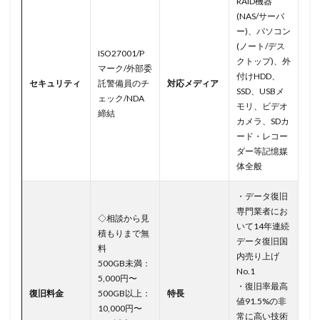
RAID機器
(NAS/サーバ
ー)、パソコン
(ノート/デス
ISO27001/P
クトップ)、外
マーク/外部委
付けHDD、
セキュリティ
託警備員のチ
対応メディア
SSD、USBメ
ェック/NDA
モリ、ビデオ
締結
カメラ、SDカ
ード・レコー
ダー等記憶媒
体全般
・データ復旧
専門業者にお
◇相談から見
いて14年連続
積もりまで無
データ復旧国
料
内売り上げ
500GB未満：
No.1
5,000円〜
・復旧率最高
復旧料金
500GB以上：
特長
値91.5%の非
10,000円〜
常に高い技術