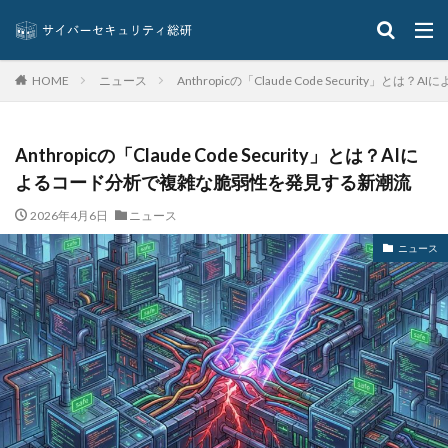
多要素認証
大企業
大多喜ガス
大阪急性期・総合医療センター
太陽光発電
奇安信集団
宅ふぁいる便
宅地建物取引業者免許
ニュース
Anthropicの「Claude Code Securit
HOME
安全性
定額給付金
富士通
対策
対策方法
対談
専門家パネル
小学校
Anthropicの「Claude Code Security」とは？AIに
小学館
岐阜
巧妙化
広告
広島
よるコード分析で複雑な脆弱性を発見する新潮流
座談会
強化
復元
復旧
快活フロンティア
悪意
悪用
情報
2026年4月6日
ニュース
情報システム
情報セキュリティ
ニュース
情報セキュリティマネジメントシステム
情報共有
情報流出
情報漏洩
情報窃取
情報管理
情報資産
情報閲覧
感染
慶応義塾大学
慶應義塾大学
懲戒免職
手口
手口、
手数料
技術
技術情報
持ち出し
掲載
換金
損害
改ざん
改正個人情報保護法