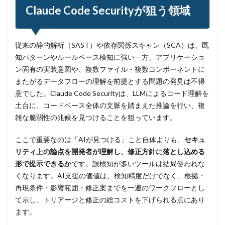
詐欺サイト
詐欺メール
認証
認証ダンピング
Claude Code Securityが狙う領域
認証情報
誘導
誤入力
誤掲載
誤操作
誤表示
誤送信
調査
調査方法
警告
従来の静的解析（SAST）や依存関係スキャン（SCA）は、既
警察
警視庁
警視庁サイバーセキュリティ対策本部
知パターンやルールベース検知に強い一方、アプリケーショ
豚の屠殺詐欺
負荷
資格
資産
踏み台
ン固有の実装意図や、複数ファイル・複数コンポーネントに
身代金
転売
迷惑メール
退職
またがるデータフローの理解を前提とする問題の発見は不得
意でした。Claude Code Securityは、LLMによるコード理解を
通信の秘密
通販サイト
運用
違反
遠隔
土台に、コードベース全体の文脈を踏まえた推論を行い、複
遠隔操作
配信サービス
重要
雑な脆弱性の兆候を見つけることを狙っています。
量子コンピューター セキュリティ
ここで重要なのは「AIが見つける」こと自体よりも、
セキュ
量子科学研究技術開発機構
量子耐性暗号
リティ上の論点を開発者が理解し、修正方針に落とし込める
量子脅威対策
金融
金融庁
金融機関
形で提示できるか
です。誤検知が多いツールは結局使われな
銀行
長崎
長野日報
開封
開発
くなります。AI支援の価値は、検知精度だけでなく、根拠・
閲覧
防犯
障害
電子マネー
電話番号
再現条件・影響範囲・修正案までを一連のワークフローとし
て示し、トリアージと修正の総コストを下げられる点にあり
音声
顔認証
顧客情報
駆除
騙る
ます。
高級車