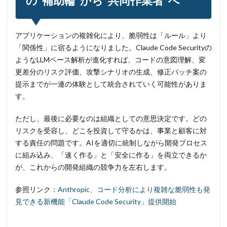
の“補助輪”から“共同作業者”へ
アプリケーションの複雑化により、脆弱性は「ルール」より
「関係性」に宿るようになりました。Claude Code Securityの
ようなLLMベース解析が進化すれば、コードの意図理解、変
更差分のリスク評価、攻撃シナリオの生成、修正パッチ案の
提示までが一連の体験として統合されていく可能性がありま
す。
ただし、最後に必要なのは組織としての意思決定です。どの
リスクを受容し、どこを投資して守るかは、事業と顧客に対
する責任の問題です。AIを適切に統制しながら開発プロセス
に組み込み、「速く作る」と「安全に作る」を両立できるか
が、これからの開発組織の競争力を左右します。
参照リンク：
Anthropic、コード分析により複雑な脆弱性も発
見できる新機能「Claude Code Security」提供開始