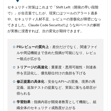
セキュリティ対策はこれまで「Shift Left（開発の早い段階
で）」が合言葉でしたが、現実にはツールのアラート過多
や、セキュリティ人材不足、レビューの形骸化が障壁になっ
てきました。Claude Code SecurityのようなAIベースの解析
が実務に浸透すれば、次の変化が期待できます。
PRレビューの質向上
：差分だけでなく、関連ファイ
ルや周辺機能まで含めた指摘が可能になり、レビュ
ー観点が広がる
トリアージの高速化
：重要度・悪用可能性・到達条
件を言語化し、優先順位付けの負担を下げる
修正提案の具体化
：安全なAPIへの置換、境界の再
定義、追加テストの提案など、実装に落ちる助言が
得られる
学習効果
：指摘内容が開発者教育として機能し、組
織全体のセキュリティ成熟度が上がる