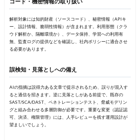
コード・機密情報の取り扱い
解析対象には知的財産（ソースコード）、秘密情報（APIキ
ー、設計情報、脆弱性情報）が含まれます。利用形態（クラ
ウド解析か、隔離環境か）、データ保持、学習への利用有
無、監査ログの提供などを確認し、社内ポリシーに適合させ
る必要があります。
誤検知・見落としへの備え
AIの指摘は説得力ある文章で提示されるため、誤りが混入す
ると過信を招きます。逆に見落としがある前提で、既存の
SAST/SCA/DAST、ペネトレーションテスト、脅威モデリン
グと組み合わせる多層防御が必要です。重要な変更（認証認
可、決済、権限管理）には、人手レビューを残す運用設計が
望ましいでしょう。