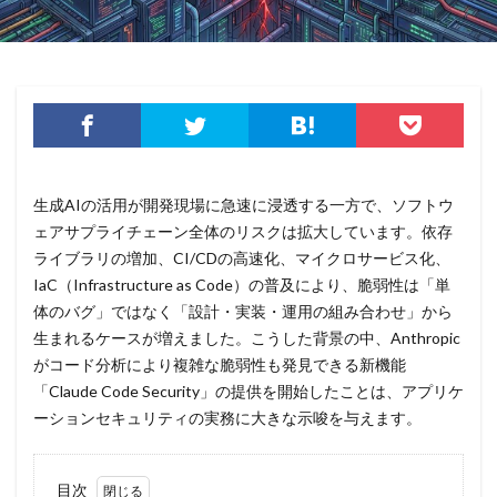
攻撃
攻撃インフラ
攻撃メール
攻撃手法
攻撃者
政府
教育
教育委員会
教育新聞社
教育機関
数
新型
新型ウイルス
新型コロナウイルス
新潟県
新種
方針
日本
日本HP
日本サイバー犯罪対策センター
生成AIの活用が開発現場に急速に浸透する一方で、ソフトウ
日本医科大学武蔵小杉病院
日本損害保険協会
ェアサプライチェーン全体のリスクは拡大しています。依存
日本郵便
日銀
明海大学
暗号
暗号BOM
ライブラリの増加、CI/CDの高速化、マイクロサービス化、
暗号化
暗号移行
暗号資産
暗号通貨
IaC（Infrastructure as Code）の普及により、脆弱性は「単
更新
更新プログラム
東京
東京オリンピック
体のバグ」ではなく「設計・実装・運用の組み合わせ」から
生まれるケースが増えました。こうした背景の中、Anthropic
東京五輪
東京都
校務システム
株価
がコード分析により複雑な脆弱性も発見できる新機能
検出
検知
検索
構文
標的
「Claude Code Security」の提供を開始したことは、アプリケ
標的型メール
標的型メール訓練
標的型攻撃
ーションセキュリティの実務に大きな示唆を与えます。
権限
機密
機密性
機密情報
機能
民間企業
求人
決済
決済情報
決済画面
目次