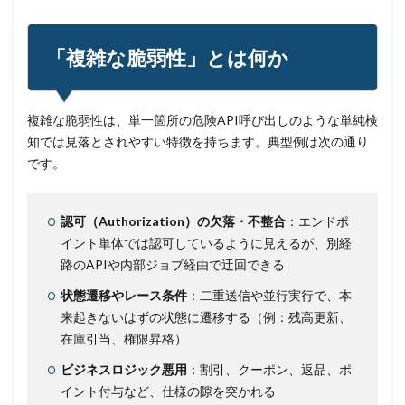
検索
「複雑な脆弱性」とは何か
複雑な脆弱性は、単一箇所の危険API呼び出しのような単純検
知では見落とされやすい特徴を持ちます。典型例は次の通り
です。
認可（Authorization）の欠落・不整合
：エンドポ
イント単体では認可しているように見えるが、別経
路のAPIや内部ジョブ経由で迂回できる
状態遷移やレース条件
：二重送信や並行実行で、本
来起きないはずの状態に遷移する（例：残高更新、
在庫引当、権限昇格）
ビジネスロジック悪用
：割引、クーポン、返品、ポ
イント付与など、仕様の隙を突かれる