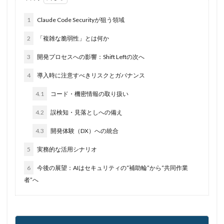
法人
法人情報
法律
注意
注意喚起
流出
添付
添付ファイル
港区
漏洩
1
Claude Code Securityが狙う領域
点検
特許庁
犯罪グループ
独立行政法人
2
「複雑な脆弱性」とは何か
生体認証
生成AI
産業スパイ
町民
3
開発プロセスへの影響：Shift Leftの次へ
画面ロック
病院
白梅豊岡病院
盗難
4
導入時に注意すべきリスクとガバナンス
監査
監視
目的
知識
研修
破壊
確認不足
社内教育
社労士
社労夢
禁止
4.1
コード・機密情報の取り扱い
私物
秘密保持
種類
積水ハウス
窃取
4.2
誤検知・見落としへの備え
窃盗
第三者
管理
管理者権限
紀永
4.3
開発体験（DX）への統合
紛失
経営者
経済連
給付金
総務省
5
実務的な活用シナリオ
総当たり攻撃
置き引き
署名
群馬
脅威
6
今後の展望：AIはセキュリティの“補助輪”から“共同作業
脅威ハンティング
脅迫
脆弱性
脆弱性診断
者”へ
自動車
自治体
行政
被害
被害事例
被害原因
被疑者
補助金
製品
製品比較
規制
設定ミス
診断
証拠
詐欺