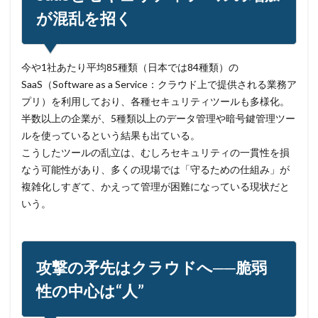
ファイアウォール
ファイブ・アイズ
ファイル
が混乱を招く
ファイルレス
ファイルレス攻撃
フィッシング
フィッシングサイト
フィッシングメール
今や1社あたり平均85種類（日本では84種類）の
フィッシングメールにどう対処すべきか?
SaaS（Software as a Service：クラウド上で提供される業務ア
フィッシング対策協議会
フィッシング詐欺
プリ）を利用しており、各種セキュリティツールも多様化。
フィルタリング
フェス
フォーティネット
半数以上の企業が、5種類以上のデータ管理や暗号鍵管理ツー
ルを使っているという結果も出ている。
フォーム
フォレスター
フォレンジック
こうしたツールの乱立は、むしろセキュリティの一貫性を損
ブックマーク
プライバシー
プライバシーマーク
なう可能性があり、多くの現場では「守るための仕組み」が
ブラウザ
ブルートフォースアタック
ブルガリア
複雑化しすぎて、かえって管理が困難になっている現状だと
プロキシ
プログラム
プロダクトキー
いう。
ブロックチェーン
ペーパーレス化
ペアリング
ベトナム
ベネッセ
ペネトレーションテスト
ホームページ
ホームページ公開
ポーランド
攻撃の矛先はクラウドへ──脆弱
ボイスフィッシング
ポイント
ホスティング
性の中心は“人”
ポスト量子暗号
ボット
ボットネット