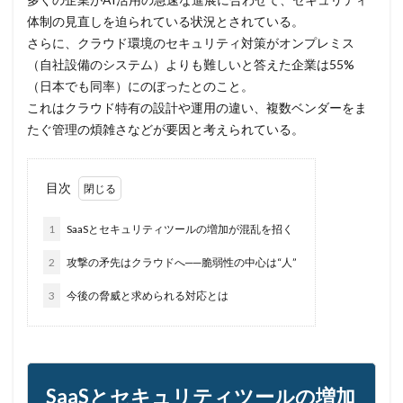
ネットワーク侵入
ノーウェアランサム
体制の見直しを迫られている状況とされている。
ノートパソコン
ノートン
のっとり
さらに、クラウド環境のセキュリティ対策がオンプレミス
バージョン
ハードディスク
バグ
（自社設備のシステム）よりも難しいと答えた企業は55%
（日本でも同率）にのぼったとのこと。
ハクティビズム
パケット
パスワード
これはクラウド特有の設計や運用の違い、複数ベンダーをま
パスワードスプレー
パスワードレス
たぐ管理の煩雑さなどが要因と考えられている。
パスワード使い回し
パスワード解析
パスワード解除
パソコン
ハッカー
目次
ハッカーグループ
ハッカー不正アクセス
ハッカー集団
ハッキング
ハッキングされました
1
SaaSとセキュリティツールの増加が混乱を招く
バックアップ
パッチ
ハニーポット
2
攻撃の矛先はクラウドへ──脆弱性の中心は“人”
バニティURL
ハフニウム
ばらまき
バレる
3
今後の脅威と求められる対応とは
パロアルト
ビジネスメール
ビジネスメール詐欺
ビックデータ
ビッグローブ
ビットコイン
ビットポイント
ビデオ会議
ビデオ会議ツール
ヒューマンエラー
ファームウェア
SaaSとセキュリティツールの増加