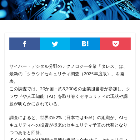
ダウンロード
ダブルチェック
タリン・メカニズム
チェック
チェックポイント
チャットワーク
ツール
データ
データフォレンジック
データベース
データ修復
データ復元
データ復旧
データ持ち出し
データ破壊
ディープフェイク
ディズニー
デザリング
デジタル
デジタルフォレンジック
デバイス
サイバー・デジタル分野のテクノロジー企業「タレス」は、
テレマティクス
テレワーク
テレワークセミナー
最新の「クラウドセキュリティ調査（2025年度版）」を発
テレワークのセキュリティ
どうなる
表。
ドッペルゲンガードメイン
ドメイン
この調査では、20か国・約3,200名の企業担当者が参加し、ク
ドメイン名ハイジャック
トヨタ
トラフィック
ラウドや人工知能（AI）を取り巻くセキュリティの現状や課
題が明らかにされている。
トレーディングボット
トレンドマイクロ
トロイの木馬
ドン・キホーテ
なりすまし
調査によると、世界の52%（日本では45%）の組織が、AIセ
なりすましメール
ニチレイ
ニトリ
ニュース
キュリティへの投資が従来のセキュリティ予算の代替となり
つつあると回答。
ネット
ネットバンキング
ネットワーク
多くの企業がAI活用の急速な進展に合わせて、セキュリティ