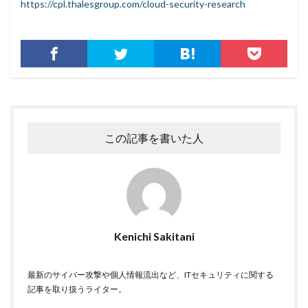
https://cpl.thalesgroup.com/cloud-security-research
ワイファイ
ワンタイムパスワード
一括送信
一斉送信
一斉送信時
三井住友カード
三菱電機
不具合
不審
不審メール
不正
不正アクセス
不正アプリ
不正プログラム
不正メール
不正ログイン
不正利用
不正送信
不正送金
中古
中国
中国人
中小企業
乗っ取られたら
乗っ取り
九州大学
事例
この記事を書いた人
事故
二次被害
二段階
二段階認証
亜種
人材
人為的ミス
人的ミス
令和
仮想デスクトップ
仮想通貨
仮想通過
任天堂
企業
企業向け
会社
位置情報
Kenichi Sakitani
使いまわし
使い回し
侵入
保守
保護
個人
個人向け
個人情報
個人情報保護委員会
最新のサイバー攻撃や個人情報流出など、ITセキュリティに関する
個人情報保護法
個人情報流出
個人情報漏洩
記事を取り扱うライター。
偽装
偽装サイト
偽装ページ
偽警告