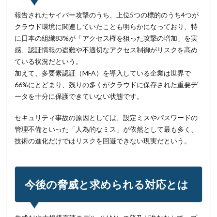
ポップアップ
ホテル
ポリ・ネットワーク
報告されたサイバー攻撃のうち、上位5つの標的のうち4つが
ポリシー
マイク
マイクロソフト
クラウド環境に関連していたことも明らかになっており、特
マイクロソフト・アクティブ・プロテクションズ・プログラム
に日本の組織83%が「アクセス権を狙った攻撃の増加」を実
感、認証情報の盗難や不適切なアクセス制御がリスクを高め
マイクロソフトアカウント
ている状況だという。
マイクロソフトエクスチェンジサーバー
マイナビ
加えて、多要素認証（MFA）を導入している企業は世界で
マイナポイント
マウイランサムウェア
マカフィー
66%にとどまり、残りの多くがクラウドに保存された重要デ
マクロ
マスキング
マルウェア
ータを十分に保護できていない状態です。
マルウェア感染
マルスパム
マルバタイジング
セキュリティ事故の原因としては、設定ミスやパスワードの
マンディアント
ミス
メーリングリスト
管理不備といった「人為的なミス」が依然として最も多く、
メール
メール 誤送信
メールアカウント
技術の進化だけではリスクを回避できない現実だという。
メールアカウント情報
メールアドレス
メールアドレス情報
メールサーバー
メール誤送信
メディアワークス
メディバンク
メリット
今後の脅威と求められる対応とは
モナコイン
モニタリング
モバイル
やってはいけない
ヤフー
ヤマダ電機
ヤマハ