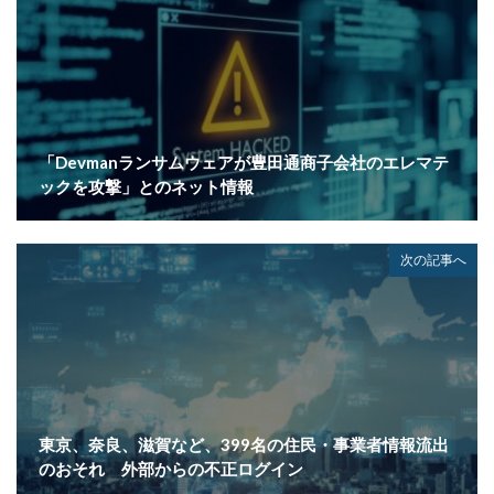
小学館
岐阜
巧妙化
広告
広島
座談会
強化
復元
復旧
快活フロンティア
悪意
悪用
情報
情報システム
情報セキュリティ
情報セキュリティマネジメントシステム
情報共有
「Devmanランサムウェアが豊田通商子会社のエレマテ
ックを攻撃」とのネット情報
情報流出
情報漏洩
情報窃取
情報管理
情報資産
情報閲覧
感染
慶応義塾大学
慶應義塾大学
懲戒免職
手口
手口、
次の記事へ
手数料
技術
技術情報
持ち出し
掲載
換金
損害
改ざん
改正個人情報保護法
攻撃
攻撃インフラ
攻撃メール
攻撃手法
攻撃者
政府
教育
教育委員会
教育新聞社
教育機関
数
新型
東京、奈良、滋賀など、399名の住民・事業者情報流出
新型ウイルス
新型コロナウイルス
新潟県
のおそれ 外部からの不正ログイン
新種
方針
日本
日本HP