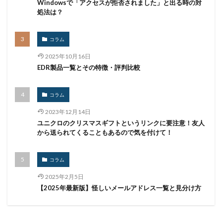
Windowsで「アクセスが拒否されました」と出る時の対
処法は？
監査
監視
目的
知識
研修
破壊
確認不足
社内教育
社労士
社労夢
禁止
コラム
私物
秘密保持
種類
積水ハウス
窃取
窃盗
第三者
管理
管理者権限
紀永
2025年10月16日
EDR製品一覧とその特徴・評判比較
紛失
経営者
経済連
給付金
総務省
総当たり攻撃
置き引き
署名
群馬
脅威
コラム
脅威ハンティング
脅迫
脆弱性
脆弱性診断
2023年12月14日
自動車
自治体
行政
被害
被害事例
ユニクロのクリスマスギフトというリンクに要注意！友人
被害原因
被疑者
補助金
製品
製品比較
から送られてくることもあるので気を付けて！
規制
設定ミス
診断
証拠
詐欺
コラム
詐欺サイト
詐欺メール
認証
認証ダンピング
認証情報
誘導
誤入力
誤掲載
誤操作
2025年2月5日
【2025年最新版】怪しいメールアドレス一覧と見分け方
誤表示
誤送信
調査
調査方法
警告
警察
警視庁
警視庁サイバーセキュリティ対策本部
豚の屠殺詐欺
負荷
資格
資産
踏み台