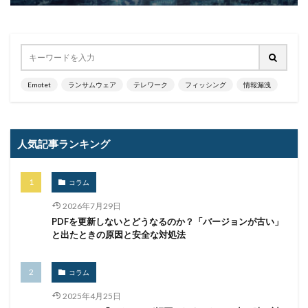
日本サイバー犯罪対策センター
日本医科大学武蔵小杉病院
日本損害保険協会
日本郵便
日銀
明海大学
暗号
暗号BOM
暗号化
暗号移行
暗号資産
暗号通貨
Emotet
ランサムウェア
テレワーク
フィッシング
情報漏洩
更新
更新プログラム
東京
東京オリンピック
東京五輪
東京都
校務システム
株価
検出
検知
検索
構文
標的
人気記事ランキング
標的型メール
標的型メール訓練
標的型攻撃
権限
機密
機密性
機密情報
機能
コラム
民間企業
求人
決済
決済情報
決済画面
2026年7月29日
PDFを更新しないとどうなるのか？「バージョンが古い」
法人
法人情報
法律
注意
注意喚起
と出たときの原因と安全な対処法
流出
添付
添付ファイル
港区
漏洩
点検
特許庁
犯罪グループ
独立行政法人
コラム
生体認証
生成AI
産業スパイ
町民
2025年4月25日
画面ロック
病院
白梅豊岡病院
盗難