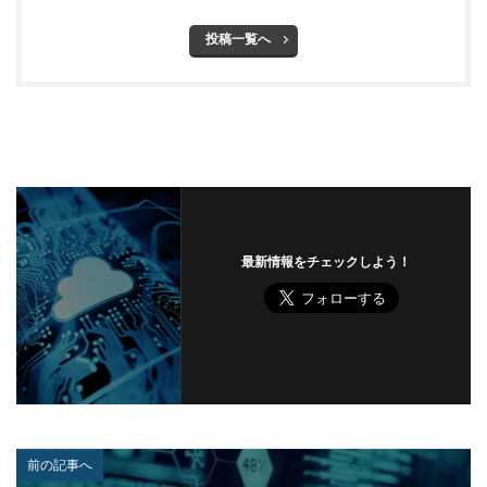
偽造
元社員
充電
全国銀行協会
投稿一覧へ
公共機関
公的機関
公開
内部
内部不正
内閣サイバーセキュリティセンター
内閣府沖縄総合事務局
再生可能エネルギー
再発防止
写真
初期アクセスブローカー
初期侵入
初期設定
制裁金
削除
助成金
北朝鮮
医師
医療
医療機関
半田病院
印影
厚労省初動対応チーム
原因
最新情報をチェックしよう！
原子力規制庁
口座情報
可視化
国分生協病院
国連安全保障理事会
地域金融機関
基本方針
多要素認証
大企業
大多喜ガス
大阪急性期・総合医療センター
太陽光発電
奇安信集団
宅ふぁいる便
宅地建物取引業者免許
安全性
定額給付金
富士通
対策
前の記事へ
対策方法
対談
専門家パネル
小学校