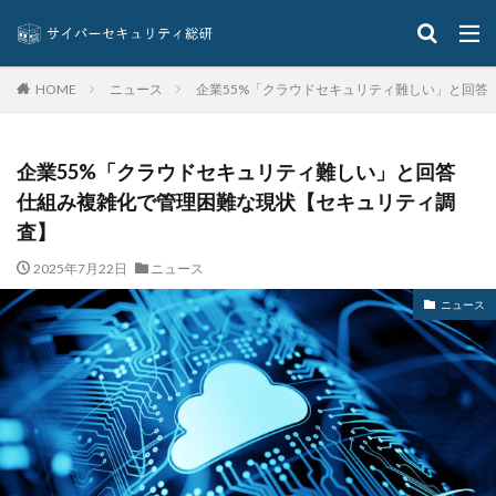
セキュリティアプリ
セキュリティインシデント
セキュリティエンジニア
セキュリティコード
セキュリティソフト
セキュリティニュース
ニュース
企業55%「クラウドセキュリティ難しい」と回答
HOME
セキュリティパッチ
セキュリティプログラム
セキュリティベンダー
セキュリティポリシー
企業55%「クラウドセキュリティ難しい」と回答
セキュリティ人材
セキュリティ企業
仕組み複雑化で管理困難な現状【セキュリティ調
セキュリティ対策
セキュリティ教育
査】
セキュリティ脆弱性
セキュリティ補助金
2025年7月22日
ニュース
セキュリティ製品
セキュリティ診断
セブン銀行
セミナー
ゼロデイ
ゼロディ
ゼロデイ攻撃
ニュース
ゼロトラスト
センチネルワン
ソース
ソースコード
ソフォス
ソフト
ソフトウェア
ソフトスキル
ソフトバンク
ダークウェブ
ダークトレース
ダークネット市場
タイポスクワッティング
ダイレクトメール