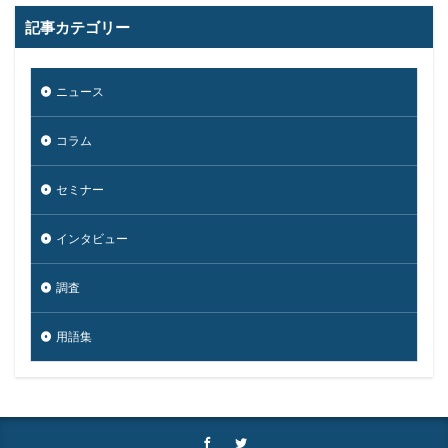
記事カテゴリー
身代金
転売
迷惑メール
退職
通信の秘密
通販サイト
運用
違反
遠隔
遠隔操作
配信サービス
重要
ニュース
量子コンピューター セキュリティ
コラム
量子科学研究技術開発機構
量子耐性暗号
量子脅威対策
金融
金融庁
金融機関
セミナー
銀行
長崎
長野日報
開封
開発
閲覧
防犯
障害
電子マネー
電話番号
インタビュー
音声
顔認証
顧客情報
駆除
騙る
調査
高級車
用語集
検索