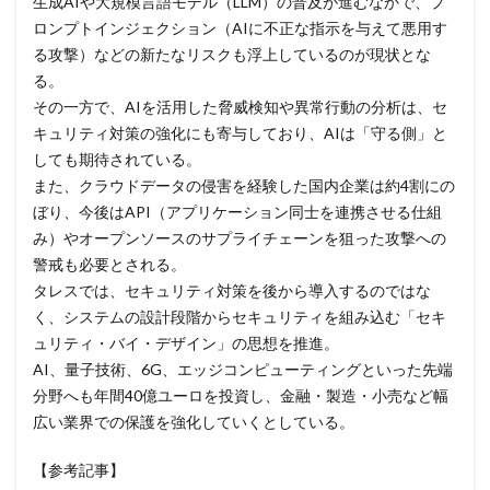
生成AIや大規模言語モデル（LLM）の普及が進むなかで、プ
ユーザー
ユーザー情報
ユーロフィン
ロンプトインジェクション（AIに不正な指示を与えて悪用す
ゆうちょ
ゆうちょ銀行
ユニクロ
ライセンス
る攻撃）などの新たなリスクも浮上しているのが現状とな
る。
ラグナロッカー
ラテラルフィッシングメール
その一方で、AIを活用した脅威検知や異常行動の分析は、セ
ランキング
ランサム
ランサムウェア
キュリティ対策の強化にも寄与しており、AIは「守る側」と
ランサムウェア. Windows
ランサムウェア対策
しても期待されている。
ランサムウェア被害
ランダムサブドメイン攻撃
また、クラウドデータの侵害を経験した国内企業は約4割にの
ぼり、今後はAPI（アプリケーション同士を連携させる仕組
リアルタイム
リクエスト
リコー
リスク
み）やオープンソースのサプライチェーンを狙った攻撃への
リスト型攻撃
リップル
リテラシー
警戒も必要とされる。
リバースヴィッシング
リモート
タレスでは、セキュリティ対策を後から導入するのではな
リモートコントロール
リモートワーク
く、システムの設計段階からセキュリティを組み込む「セキ
ュリティ・バイ・デザイン」の思想を推進。
リモートワークセミナー
AI、量子技術、6G、エッジコンピューティングといった先端
リモートワークセミナー.テレワーク
リンク
分野へも年間40億ユーロを投資し、金融・製造・小売など幅
ルーター
レシートジェネレーター
ローソン
広い業界での保護を強化していくとしている。
ログ
ログイン
ログ監視
ロシア
ロック
【参考記事】
ワークスタイルテック
ワードプレス
ワーム