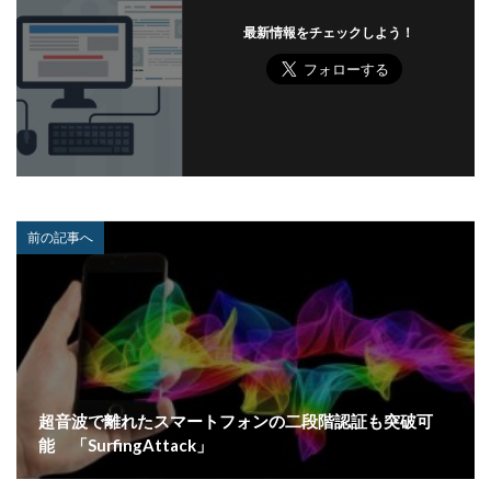
パスワードスプレー
パスワードレス
最新情報をチェックしよう！
パスワード使い回し
パスワード解析
パスワード解除
パソコン
ハッカー
ハッカーグループ
ハッカー不正アクセス
ハッカー集団
ハッキング
ハッキングされました
バックアップ
パッチ
ハニーポット
バニティURL
ハフニウム
ばらまき
バレる
パロアルト
ビジネスメール
ビジネスメール詐欺
前の記事へ
ビックデータ
ビッグローブ
ビットコイン
ビットポイント
ビデオ会議
ビデオ会議ツール
ヒューマンエラー
ファームウェア
ファイアウォール
ファイブ・アイズ
ファイル
ファイルレス
ファイルレス攻撃
フィッシング
超音波で離れたスマートフォンの二段階認証も突破可
フィッシングサイト
フィッシングメール
能 「SurfingAttack」
フィッシングメールにどう対処すべきか?