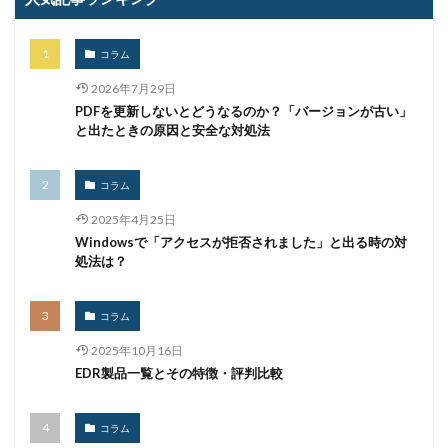
マイクロソフトエクスチェンジサーバー
マイナビ
マイナポイント
マウイランサムウェア
マカフィー
コラム
マクロ
マスキング
マルウェア
2026年7月29日
マルウェア感染
マルスパム
マルバタイジング
PDFを更新しないとどうなるのか？「バージョンが古い」
マンディアント
ミス
メーリングリスト
と出たときの原因と安全な対処法
メール
メール 誤送信
メールアカウント
メールアカウント情報
メールアドレス
コラム
メールアドレス情報
メールサーバー
メール誤送信
2025年4月25日
Windowsで「アクセスが拒否されました」と出る時の対
メディアワークス
メディバンク
メリット
処法は？
モナコイン
モニタリング
モバイル
やってはいけない
ヤフー
ヤマダ電機
ヤマハ
コラム
ユーザー
ユーザー情報
ユーロフィン
2025年10月16日
ゆうちょ
ゆうちょ銀行
ユニクロ
ライセンス
EDR製品一覧とその特徴・評判比較
ラグナロッカー
ラテラルフィッシングメール
ランキング
ランサム
ランサムウェア
コラム