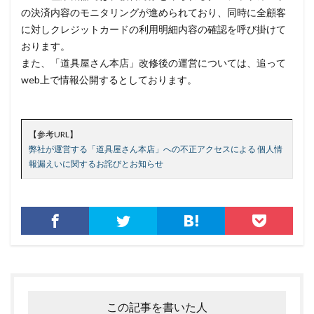
の決済内容のモニタリングが進められており、同時に全顧客
セキュリティ人材
セキュリティ企業
に対しクレジットカードの利用明細内容の確認を呼び掛けて
セキュリティ対策
セキュリティ教育
おります。
セキュリティ脆弱性
セキュリティ補助金
また、「道具屋さん本店」改修後の運営については、追って
web上で情報公開するとしております。
セキュリティ製品
セキュリティ診断
セブン銀行
セミナー
ゼロデイ
ゼロディ
ゼロデイ攻撃
ゼロトラスト
センチネルワン
ソース
【参考URL】
ソースコード
ソフォス
ソフト
ソフトウェア
弊社が運営する「道具屋さん本店」への不正アクセスによる 個人情
報漏えいに関するお詫びとお知らせ
ソフトスキル
ソフトバンク
ダークウェブ
ダークトレース
ダークネット市場
タイポスクワッティング
ダイレクトメール
ダウンロード
ダブルチェック
タリン・メカニズム
チェック
チェックポイント
チャットワーク
ツール
データ
データフォレンジック
データベース
データ修復
データ復元
この記事を書いた人
データ復旧
データ持ち出し
データ破壊