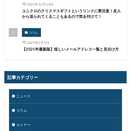
ランサムウェア. Windows
ランサムウェア対策
2023年12月14日
ユニクロのクリスマスギフトというリンクに要注意！友人
ランサムウェア被害
ランダムサブドメイン攻撃
から送られてくることもあるので気を付けて！
リアルタイム
リクエスト
リコー
リスク
リスト型攻撃
リップル
リテラシー
コラム
リバースヴィッシング
リモート
2025年2月5日
リモートコントロール
リモートワーク
【2025年最新版】怪しいメールアドレス一覧と見分け方
リモートワークセミナー
リモートワークセミナー.テレワーク
リンク
ルーター
レシートジェネレーター
ローソン
記事カテゴリー
ログ
ログイン
ログ監視
ロシア
ロック
ワークスタイルテック
ワードプレス
ワーム
ニュース
ワイファイ
ワンタイムパスワード
一括送信
一斉送信
一斉送信時
三井住友カード
コラム
三菱電機
不具合
不審
不審メール
不正
セミナー
不正アクセス
不正アプリ
不正プログラム