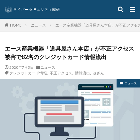
エラーメール
エンジニア
エンドポイント
エンドポイントセキュリティ
オーストラリア
ニュース
エース産業機器「道具屋さん本店」が不正アクセス
HOME
オーストラリア大学
オープンソース
オリエンタルランド
オリンピック
オンプレミス
オンライン
オンラインゲーム
オンラインショップ
エース産業機器「道具屋さん本店」が不正アクセス
カーシェアリング
ガートナー
ガイドライン
被害で82名のクレジットカード情報流出
カスペルスキー
カプコン
キムスキー
2020年7月3日
ニュース
キャッシュレス
キャッシュレス決済
キャノン
クレジットカード情報
,
不正アクセス
,
情報流出
,
改ざん
グーグル
クアラルンプール国際空港
クッキー
ニュース
グッドライフカンパニー
クラウド
クラウドストライク
クラウドセキュリティ
クラウド型
クラッカー
クラッキング
グラントソントン
クリック
クリプトアジリティ
クリプトジャッキング
クレカ
クレジット
クレジットカード
クレジットカード情報