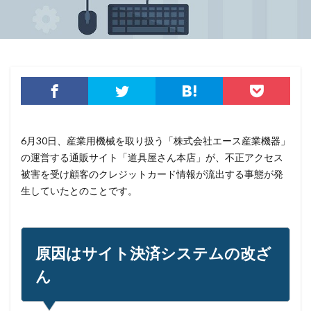
クレデンシャル
クロスサイトスクリプティング
クロネコ
コード
コード決済
コーナン
コジマ
コスト
コロナウィルス
コロナウイルス
コロニアル・パイプライン
コンプライアンス
サーバ
サーバー
サイト
サイバー
サイバーインシデント
6月30日、産業用機械を取り扱う「株式会社エース産業機器」
サイバーセキュリティ
サイバーセキュリティお助け隊
の運営する通販サイト「道具屋さん本店」が、不正アクセス
サイバーセキュリティ保険
サイバーセキュリティ協議会
被害を受け顧客のクレジットカード情報が流出する事態が発
サイバーセキュリティ基本法
サイバーリーズン
生していたとのことです。
サイバーリスク保険
サイバー保険
サイバー攻撃
サイバー攻撃の歴史
サイバー犯罪
サイバー犯罪条約
サイボウズ
サイランス
原因はサイト決済システムの改ざ
サプライチェーン
サポート
サポート詐欺
ん
シーザーズ
シグネチャ
シグネチャー
システム
システムエラー
システムエンジニア