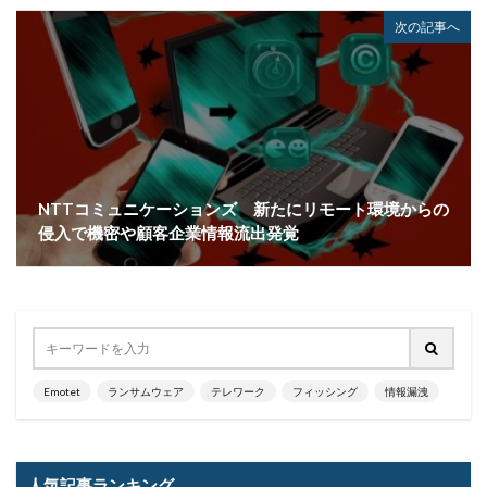
フィッシング対策協議会
フィッシング詐欺
次の記事へ
フィルタリング
フェス
フォーティネット
フォーム
フォレスター
フォレンジック
ブックマーク
プライバシー
プライバシーマーク
ブラウザ
ブルートフォースアタック
ブルガリア
プロキシ
プログラム
プロダクトキー
ブロックチェーン
ペーパーレス化
ペアリング
NTTコミュニケーションズ 新たにリモート環境からの
侵入で機密や顧客企業情報流出発覚
ベトナム
ベネッセ
ペネトレーションテスト
ホームページ
ホームページ公開
ポーランド
ボイスフィッシング
ポイント
ホスティング
ポスト量子暗号
ボット
ボットネット
ポップアップ
ホテル
ポリ・ネットワーク
Emotet
ランサムウェア
テレワーク
フィッシング
情報漏洩
ポリシー
マイク
マイクロソフト
マイクロソフト・アクティブ・プロテクションズ・プログラム
マイクロソフトアカウント
人気記事ランキング