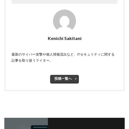
ディープフェイク
ディズニー
デザリング
デジタル
デジタルフォレンジック
デバイス
テレマティクス
テレワーク
テレワークセミナー
テレワークのセキュリティ
どうなる
Kenichi Sakitani
ドッペルゲンガードメイン
ドメイン
ドメイン名ハイジャック
トヨタ
トラフィック
最新のサイバー攻撃や個人情報流出など、ITセキュリティに関する
記事を取り扱うライター。
トレーディングボット
トレンドマイクロ
トロイの木馬
ドン・キホーテ
なりすまし
なりすましメール
ニチレイ
ニトリ
ニュース
投稿一覧へ
ネット
ネットバンキング
ネットワーク
ネットワーク侵入
ノーウェアランサム
ノートパソコン
ノートン
のっとり
バージョン
ハードディスク
バグ
ハクティビズム
パケット
パスワード