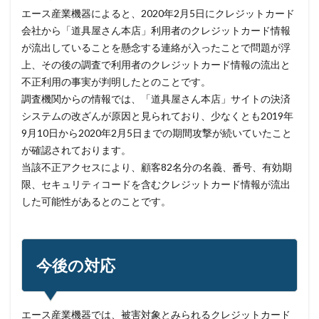
エース産業機器によると、2020年2月5日にクレジットカード
システムトラブル
システム設定
システム障害
会社から「道具屋さん本店」利用者のクレジットカード情報
シマンテック
シャドーAI
シャドーIT
が流出していることを懸念する連絡が入ったことで問題が浮
シャドウAI
シルバニアファミリー
スキミング
上、その後の調査で利用者のクレジットカード情報の流出と
不正利用の事実が判明したとのことです。
スキャン
スキル
スクリプト
調査機関からの情報では、「道具屋さん本店」サイトの決済
スケウェアブロッカー
スタバ
ステガノグラフィ
システムの改ざんが原因と見られており、少なくとも2019年
ストレージ
スパイ
スパイウェア
スパム
9月10日から2020年2月5日までの期間攻撃が続いていたこと
スパムメール
スピアフィッシング
スプーフィング
が確認されております。
当該不正アクセスにより、顧客82名分の名義、番号、有効期
スマートEDR
スマートスピーカー
スマートフォン
限、セキュリティコードを含むクレジットカード情報が流出
スマートポンプ
スマホ
スミッシング
した可能性があるとのことです。
セイコーグループ株式会社
セキュア
セキュリティ
セキュリティアプリ
セキュリティインシデント
セキュリティエンジニア
セキュリティコード
今後の対応
セキュリティソフト
セキュリティニュース
セキュリティパッチ
セキュリティプログラム
エース産業機器では、被害対象とみられるクレジットカード
セキュリティベンダー
セキュリティポリシー