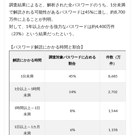
テレワークのセキュリティ
どうなる
調査結果によると、解析された全パスワードのうち、1分未満
ドッペルゲンガードメイン
ドメイン
で解読される可能性があるパスワードは45%に達し、約8,700
万件に上ることが判明。
ドメイン名ハイジャック
トヨタ
トラフィック
対して、1年以上かかる強力なパスワードは約4,400万件
トレーディングボット
トレンドマイクロ
（23%）という結果だったという。
トロイの木馬
ドン・キホーテ
なりすまし
【パスワード解読にかかる時間と割合】
なりすましメール
ニチレイ
ニトリ
ニュース
ネット
ネットバンキング
ネットワーク
調査対象パスワードに占める
件数（万
解読にかかる時間
割合
件）
ネットワーク侵入
ノーウェアランサム
ノートパソコン
ノートン
のっとり
1分未満
45%
8,685
バージョン
ハードディスク
バグ
1分以上～1時間
14%
2,702
ハクティビズム
パケット
パスワード
未満
パスワードスプレー
パスワードレス
1時間以上～1日
8%
1,544
パスワード使い回し
パスワード解析
未満
パスワード解除
パソコン
ハッカー
1日以上～1カ月
ハッカーグループ
ハッカー不正アクセス
6%
1,158
未満