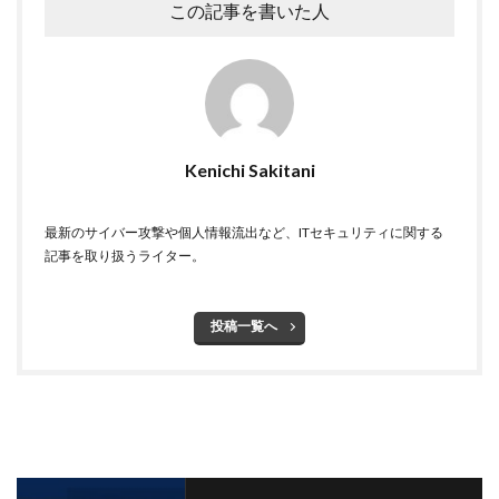
この記事を書いた人
リバースヴィッシング
リモート
リモートコントロール
リモートワーク
リモートワークセミナー
リモートワークセミナー.テレワーク
リンク
ルーター
レシートジェネレーター
ローソン
Kenichi Sakitani
ログ
ログイン
ログ監視
ロシア
ロック
ワークスタイルテック
ワードプレス
ワーム
最新のサイバー攻撃や個人情報流出など、ITセキュリティに関する
ワイファイ
ワンタイムパスワード
一括送信
記事を取り扱うライター。
一斉送信
一斉送信時
三井住友カード
三菱電機
不具合
不審
不審メール
不正
投稿一覧へ
不正アクセス
不正アプリ
不正プログラム
不正メール
不正ログイン
不正利用
不正送信
不正送金
中古
中国
中国人
中小企業
乗っ取られたら
乗っ取り
九州大学
事例
事故
二次被害
二段階
二段階認証
亜種