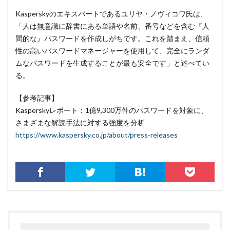
マンディアント
ミス
メーリングリスト
Kasperskyのエキスパートであるユリヤ・ノヴィコワ氏は、
メール
メール 誤送信
メールアカウント
「人は無意識に辞書にある単語や名前、番号などを含む『人
間的な』パスワードを作成しがちです。これを踏まえ、信頼
メールアカウント情報
メールアドレス
性の高いパスワードマネージャーを使用して、完全にランダ
メールアドレス情報
メールサーバー
メール誤送信
ムなパスワードを生成することが最も安全です」と述べてい
メディアワークス
メディバンク
メリット
る。
モナコイン
モニタリング
モバイル
【参考記事】
やってはいけない
ヤフー
ヤマダ電機
ヤマハ
Kasperskyレポート：1億9,300万件のパスワードを対象に、
ユーザー
ユーザー情報
ユーロフィン
さまざまな解読手法に対する強度を分析
ゆうちょ
ゆうちょ銀行
ユニクロ
ライセンス
https://www.kaspersky.co.jp/about/press-releases
ラグナロッカー
ラテラルフィッシングメール
ランキング
ランサム
ランサムウェア
ランサムウェア. Windows
ランサムウェア対策
ランサムウェア被害
ランダムサブドメイン攻撃
リアルタイム
リクエスト
リコー
リスク
リスト型攻撃
リップル
リテラシー