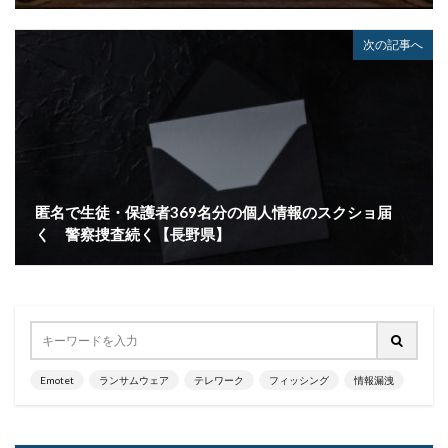
原子力規制庁
口座情報
可視化
国分生協病院
次の記事へ
国連安全保障理事会
地域金融機関
基本方針
多要素認証
大企業
大多喜ガス
大阪急性期・総合医療センター
太陽光発電
奇安信集団
宅ふぁいる便
宅地建物取引業者免許
安全性
定額給付金
富士通
対策
対策方法
対談
専門家パネル
小学校
匿名で生徒・保護者369名分の個人情報のスクショ届
小学館
岐阜
巧妙化
広告
広島
く 警察捜査続く【長野県】
座談会
強化
復元
復旧
快活フロンティア
悪意
悪用
情報
情報システム
情報セキュリティ
情報セキュリティマネジメントシステム
情報共有
情報流出
情報漏洩
情報窃取
情報管理
Emotet
ランサムウェア
テレワーク
フィッシング
情報漏洩
情報資産
情報閲覧
感染
慶応義塾大学
慶應義塾大学
懲戒免職
手口
手口、