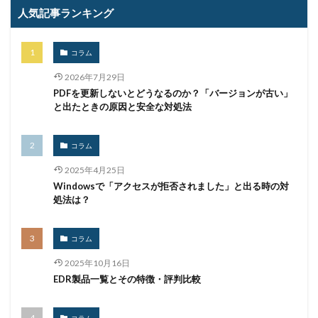
人気記事ランキング
手数料
技術
技術情報
持ち出し
掲載
換金
損害
改ざん
改正個人情報保護法
コラム
攻撃
攻撃インフラ
攻撃メール
攻撃手法
2026年7月29日
攻撃者
政府
教育
教育委員会
PDFを更新しないとどうなるのか？「バージョンが古い」
教育新聞社
教育機関
数
新型
と出たときの原因と安全な対処法
新型ウイルス
新型コロナウイルス
新潟県
新種
方針
日本
日本HP
コラム
日本サイバー犯罪対策センター
2025年4月25日
Windowsで「アクセスが拒否されました」と出る時の対
日本医科大学武蔵小杉病院
日本損害保険協会
処法は？
日本郵便
日銀
明海大学
暗号
暗号BOM
暗号化
暗号移行
暗号資産
暗号通貨
コラム
更新
更新プログラム
東京
東京オリンピック
2025年10月16日
東京五輪
東京都
校務システム
株価
EDR製品一覧とその特徴・評判比較
検出
検知
検索
構文
標的
標的型メール
標的型メール訓練
標的型攻撃