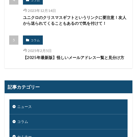
コラム
権限
機密
機密性
機密情報
機能
2023年12月14日
民間企業
求人
決済
決済情報
決済画面
ユニクロのクリスマスギフトというリンクに要注意！友人
から送られてくることもあるので気を付けて！
法人
法人情報
法律
注意
注意喚起
流出
添付
添付ファイル
港区
漏洩
コラム
点検
特許庁
犯罪グループ
独立行政法人
2025年2月5日
生体認証
生成AI
産業スパイ
町民
【2025年最新版】怪しいメールアドレス一覧と見分け方
画面ロック
病院
白梅豊岡病院
盗難
監査
監視
目的
知識
研修
破壊
確認不足
社内教育
社労士
社労夢
禁止
記事カテゴリー
私物
秘密保持
種類
積水ハウス
窃取
窃盗
第三者
管理
管理者権限
紀永
ニュース
紛失
経営者
経済連
給付金
総務省
総当たり攻撃
置き引き
署名
群馬
脅威
コラム
脅威ハンティング
脅迫
脆弱性
脆弱性診断
自動車
自治体
行政
被害
被害事例
セミナー