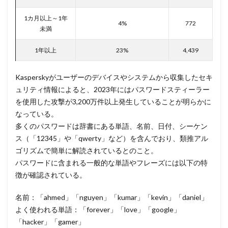
ハッカー集団
ハッキング
ハッキングされました
1カ月以上～1年
バックアップ
パッチ
ハニーポット
4%
772
未満
バニティURL
ハフニウム
ばらまき
バレる
1年以上
23%
4,439
パロアルト
ビジネスメール
ビジネスメール詐欺
ビックデータ
ビッグローブ
ビットコイン
Kasperskyがユーザーのデバイスやシステムから収集したセキ
ビットポイント
ビデオ会議
ビデオ会議ツール
ュリティ情報によると、2023年にはパスワードスティーラー
ヒューマンエラー
ファームウェア
を使用した攻撃が3,200万件以上発生していることが明らかに
ファイアウォール
ファイブ・アイズ
ファイル
なっている。
多くのパスワードは辞書にある単語、名前、日付、シーケン
ファイルレス
ファイルレス攻撃
フィッシング
ス（「12345」や「qwerty」など）を含んでおり、類推アル
フィッシングサイト
フィッシングメール
ゴリズムで簡単に解読されているとのこと。
フィッシングメールにどう対処すべきか?
パスワードに含まれる一般的な単語やフレーズには以下の特
フィッシング対策協議会
フィッシング詐欺
徴が確認されている。
フィルタリング
フェス
フォーティネット
名前：「ahmed」「nguyen」「kumar」「kevin」「daniel」
フォーム
フォレスター
フォレンジック
よく使われる単語：「forever」「love」「google」
ブックマーク
プライバシー
プライバシーマーク
「hacker」「gamer」