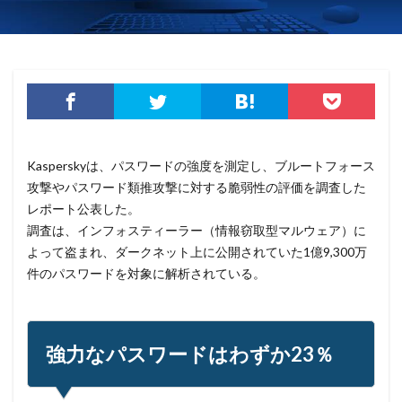
セキュリティ製品
セキュリティ診断
セブン銀行
セミナー
ゼロデイ
ゼロディ
ゼロデイ攻撃
ゼロトラスト
センチネルワン
ソース
ソースコード
ソフォス
ソフト
ソフトウェア
ソフトスキル
ソフトバンク
ダークウェブ
ダークトレース
ダークネット市場
Kasperskyは、パスワードの強度を測定し、ブルートフォース
タイポスクワッティング
ダイレクトメール
攻撃やパスワード類推攻撃に対する脆弱性の評価を調査した
ダウンロード
ダブルチェック
タリン・メカニズム
レポート公表した。
チェック
チェックポイント
チャットワーク
調査は、インフォスティーラー（情報窃取型マルウェア）に
ツール
データ
データフォレンジック
よって盗まれ、ダークネット上に公開されていた1億9,300万
件のパスワードを対象に解析されている。
データベース
データ修復
データ復元
データ復旧
データ持ち出し
データ破壊
ディープフェイク
ディズニー
デザリング
強力なパスワードはわずか23％
デジタル
デジタルフォレンジック
デバイス
テレマティクス
テレワーク
テレワークセミナー