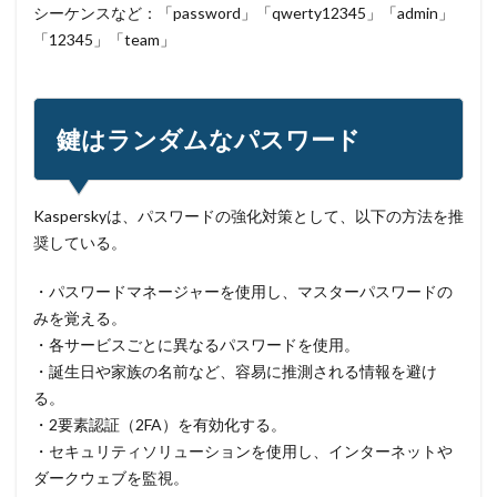
シーケンスなど：「password」「qwerty12345」「admin」
ブラウザ
ブルートフォースアタック
ブルガリア
「12345」「team」
プロキシ
プログラム
プロダクトキー
ブロックチェーン
ペーパーレス化
ペアリング
ベトナム
ベネッセ
ペネトレーションテスト
鍵はランダムなパスワード
ホームページ
ホームページ公開
ポーランド
ボイスフィッシング
ポイント
ホスティング
ポスト量子暗号
ボット
ボットネット
Kasperskyは、パスワードの強化対策として、以下の方法を推
奨している。
ポップアップ
ホテル
ポリ・ネットワーク
ポリシー
マイク
マイクロソフト
・パスワードマネージャーを使用し、マスターパスワードの
マイクロソフト・アクティブ・プロテクションズ・プログラム
みを覚える。
・各サービスごとに異なるパスワードを使用。
マイクロソフトアカウント
・誕生日や家族の名前など、容易に推測される情報を避け
マイクロソフトエクスチェンジサーバー
マイナビ
る。
マイナポイント
マウイランサムウェア
マカフィー
・2要素認証（2FA）を有効化する。
マクロ
マスキング
マルウェア
・セキュリティソリューションを使用し、インターネットや
ダークウェブを監視。
マルウェア感染
マルスパム
マルバタイジング