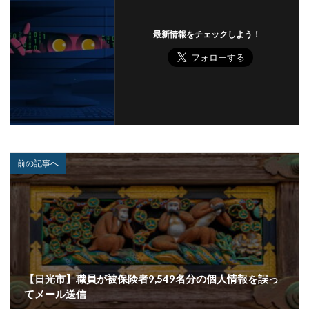
人材
人為的ミス
人的ミス
令和
仮想デスクトップ
仮想通貨
仮想通過
任天堂
最新情報をチェックしよう！
企業
企業向け
会社
位置情報
使いまわし
使い回し
侵入
保守
保護
個人
個人向け
個人情報
個人情報保護委員会
個人情報保護法
個人情報流出
個人情報漏洩
偽装
偽装サイト
偽装ページ
偽警告
偽造
元社員
充電
全国銀行協会
前の記事へ
公共機関
公的機関
公開
内部
内部不正
内閣サイバーセキュリティセンター
内閣府沖縄総合事務局
再生可能エネルギー
再発防止
写真
初期アクセスブローカー
初期侵入
初期設定
制裁金
削除
助成金
【日光市】職員が被保険者9,549名分の個人情報を誤っ
北朝鮮
医師
医療
医療機関
半田病院
てメール送信
印影
厚労省初動対応チーム
原因