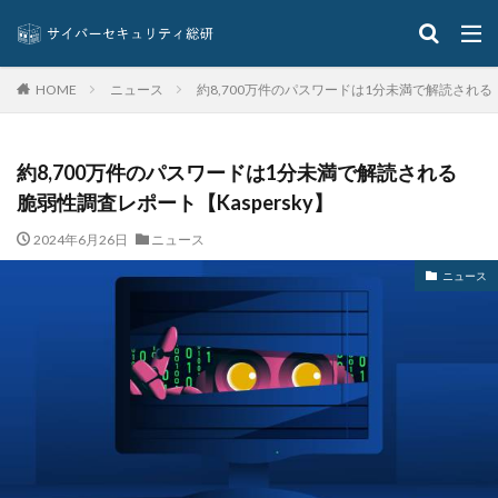
スキャン
スキル
スクリプト
スケウェアブロッカー
スタバ
ステガノグラフィ
ストレージ
スパイ
スパイウェア
スパム
ニュース
約8,700万件のパスワードは1分未満で解読される 
HOME
スパムメール
スピアフィッシング
スプーフィング
スマートEDR
スマートスピーカー
スマートフォン
約8,700万件のパスワードは1分未満で解読される
スマートポンプ
スマホ
スミッシング
脆弱性調査レポート【Kaspersky】
セイコーグループ株式会社
セキュア
セキュリティ
セキュリティアプリ
セキュリティインシデント
2024年6月26日
ニュース
セキュリティエンジニア
セキュリティコード
ニュース
セキュリティソフト
セキュリティニュース
セキュリティパッチ
セキュリティプログラム
セキュリティベンダー
セキュリティポリシー
セキュリティ人材
セキュリティ企業
セキュリティ対策
セキュリティ教育
セキュリティ脆弱性
セキュリティ補助金