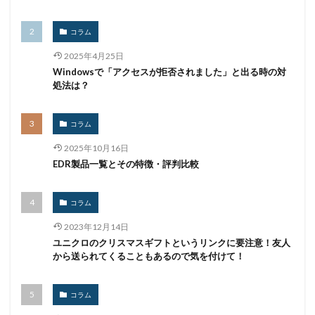
ポスト量子暗号
ボット
ボットネット
ポップアップ
ホテル
ポリ・ネットワーク
コラム
ポリシー
マイク
マイクロソフト
2025年4月25日
マイクロソフト・アクティブ・プロテクションズ・プログラム
Windowsで「アクセスが拒否されました」と出る時の対
処法は？
マイクロソフトアカウント
マイクロソフトエクスチェンジサーバー
マイナビ
コラム
マイナポイント
マウイランサムウェア
マカフィー
2025年10月16日
マクロ
マスキング
マルウェア
EDR製品一覧とその特徴・評判比較
マルウェア感染
マルスパム
マルバタイジング
マンディアント
ミス
メーリングリスト
コラム
メール
メール 誤送信
メールアカウント
2023年12月14日
メールアカウント情報
メールアドレス
ユニクロのクリスマスギフトというリンクに要注意！友人
から送られてくることもあるので気を付けて！
メールアドレス情報
メールサーバー
メール誤送信
メディアワークス
メディバンク
メリット
コラム
モナコイン
モニタリング
モバイル