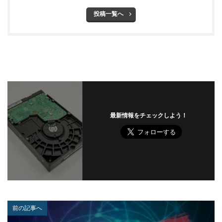
タイポスクワッティング
ダイレクトメール
投稿一覧へ
ダウンロード
ダブルチェック
タリン・メカニズム
チェック
チェックポイント
チャットワーク
ツール
データ
データフォレンジック
データベース
データ修復
データ復元
データ復旧
データ持ち出し
データ破壊
ディープフェイク
ディズニー
デザリング
デジタル
デジタルフォレンジック
デバイス
最新情報をチェックしよう！
テレマティクス
テレワーク
テレワークセミナー
テレワークのセキュリティ
どうなる
ドッペルゲンガードメイン
ドメイン
ドメイン名ハイジャック
トヨタ
トラフィック
トレーディングボット
トレンドマイクロ
トロイの木馬
ドン・キホーテ
なりすまし
前の記事へ
なりすましメール
ニチレイ
ニトリ
ニュース