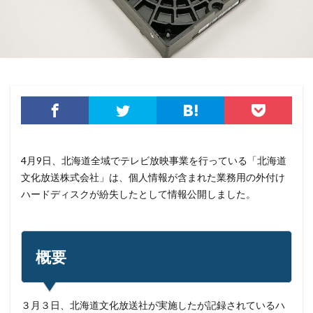
クラウドストライク
クラウドセキュリティ
クラウド型
クラッカー
クラッキング
グラントソントン
クリック
クリプトアジリティ
クリプトジャッキング
クレカ
クレジット
クレジットカード
クレジットカード情報
クレデンシャル
クロスサイトスクリプティング
クロネコ
コード
コード決済
コーナン
4月9日、北海道全域でテレビ放映事業を行っている「北海道
コジマ
コスト
コロナウィルス
文化放送株式会社」は、個人情報が含まれた業務用の外付け
コロナウイルス
コロニアル・パイプライン
ハードディスクが紛失したとして情報公開しました。
コンプライアンス
サーバ
サーバー
サイト
サイバー
サイバーインシデント
サイバーセキュリティ
サイバーセキュリティお助け隊
概要
サイバーセキュリティ保険
サイバーセキュリティ協議会
サイバーセキュリティ基本法
サイバーリーズン
３月３日、北海道文化放送社が実施したが記録されているハ
サイバーリスク保険
サイバー保険
サイバー攻撃