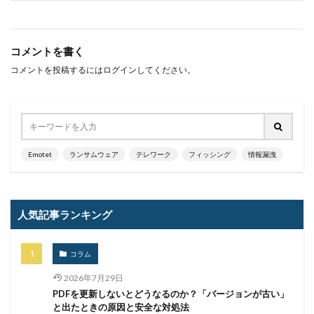
ヒューマンエラー
ファームウェア
ファイアウォール
ファイブ・アイズ
ファイル
ファイルレス
ファイルレス攻撃
フィッシング
コメントを書く
フィッシングサイト
フィッシングメール
コメントを投稿するには
ログイン
してください。
フィッシングメールにどう対処すべきか?
フィッシング対策協議会
フィッシング詐欺
フィルタリング
フェス
フォーティネット
フォーム
フォレスター
フォレンジック
Emotet
ランサムウェア
テレワーク
フィッシング
情報漏洩
ブックマーク
プライバシー
プライバシーマーク
ブラウザ
ブルートフォースアタック
ブルガリア
人気記事ランキング
プロキシ
プログラム
プロダクトキー
ブロックチェーン
ペーパーレス化
ペアリング
コラム
ベトナム
ベネッセ
ペネトレーションテスト
ホームページ
ホームページ公開
ポーランド
2026年7月29日
PDFを更新しないとどうなるのか？「バージョンが古い」
ボイスフィッシング
ポイント
ホスティング
と出たときの原因と安全な対処法