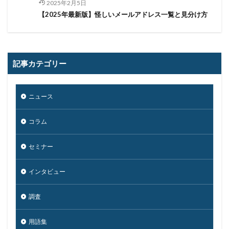
2025年2月5日
やってはいけない
ヤフー
ヤマダ電機
ヤマハ
【2025年最新版】怪しいメールアドレス一覧と見分け方
ユーザー
ユーザー情報
ユーロフィン
ゆうちょ
ゆうちょ銀行
ユニクロ
ライセンス
ラグナロッカー
ラテラルフィッシングメール
記事カテゴリー
ランキング
ランサム
ランサムウェア
ランサムウェア. Windows
ランサムウェア対策
ニュース
ランサムウェア被害
ランダムサブドメイン攻撃
リアルタイム
リクエスト
リコー
リスク
コラム
リスト型攻撃
リップル
リテラシー
リバースヴィッシング
リモート
セミナー
リモートコントロール
リモートワーク
インタビュー
リモートワークセミナー
リモートワークセミナー.テレワーク
リンク
調査
ルーター
レシートジェネレーター
ローソン
ログ
ログイン
ログ監視
ロシア
ロック
用語集