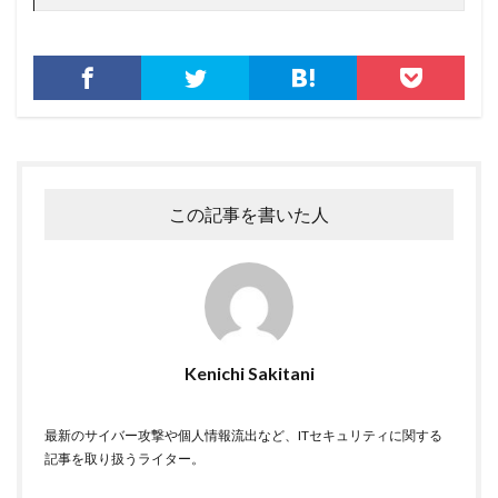
セイコーグループ株式会社
セキュア
セキュリティ
セキュリティアプリ
セキュリティインシデント
セキュリティエンジニア
セキュリティコード
セキュリティソフト
セキュリティニュース
セキュリティパッチ
セキュリティプログラム
セキュリティベンダー
セキュリティポリシー
セキュリティ人材
セキュリティ企業
この記事を書いた人
セキュリティ対策
セキュリティ教育
セキュリティ脆弱性
セキュリティ補助金
セキュリティ製品
セキュリティ診断
セブン銀行
セミナー
ゼロデイ
ゼロディ
ゼロデイ攻撃
ゼロトラスト
センチネルワン
ソース
Kenichi Sakitani
ソースコード
ソフォス
ソフト
ソフトウェア
最新のサイバー攻撃や個人情報流出など、ITセキュリティに関する
ソフトスキル
ソフトバンク
ダークウェブ
記事を取り扱うライター。
ダークトレース
ダークネット市場