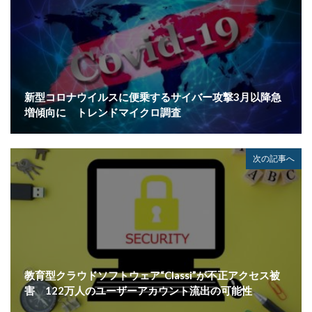
ネット
ネットバンキング
ネットワーク
ネットワーク侵入
ノーウェアランサム
ノートパソコン
ノートン
のっとり
バージョン
ハードディスク
バグ
ハクティビズム
パケット
パスワード
新型コロナウイルスに便乗するサイバー攻撃3月以降急
パスワードスプレー
パスワードレス
増傾向に トレンドマイクロ調査
パスワード使い回し
パスワード解析
パスワード解除
パソコン
ハッカー
次の記事へ
ハッカーグループ
ハッカー不正アクセス
ハッカー集団
ハッキング
ハッキングされました
バックアップ
パッチ
ハニーポット
バニティURL
ハフニウム
ばらまき
バレる
パロアルト
ビジネスメール
ビジネスメール詐欺
教育型クラウドソフトウェア“Classi”が不正アクセス被
ビックデータ
ビッグローブ
ビットコイン
害 122万人のユーザーアカウント流出の可能性
ビットポイント
ビデオ会議
ビデオ会議ツール