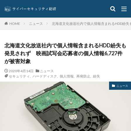
ウィルスバスター
ウィルス対策
ウイルス感染
ウイルス被害
ウェア
ウェブ
ニュース
北海道文化放送社内で個人情報含まれるHDD紛失も
HOME
ウォーシッピング
ウォレット
エクアドル
エクスプロイト攻撃
エムケイシステム
エモテット
エモテットアクション
エモテット感染
北海道文化放送社内で個人情報含まれるHDD紛失も
エラーメール
エンジニア
エンドポイント
発見されず 映画試写会応募者の個人情報6,727件
が被害対象
エンドポイントセキュリティ
オーストラリア
オーストラリア大学
オープンソース
2020年4月14日
ニュース
セキュリティ
,
ハードディスク
,
個人情報
,
再発防止
,
紛失
オリエンタルランド
オリンピック
オンプレミス
ニュース
オンライン
オンラインゲーム
オンラインショップ
カーシェアリング
ガートナー
ガイドライン
カスペルスキー
カプコン
キムスキー
キャッシュレス
キャッシュレス決済
キャノン
グーグル
クアラルンプール国際空港
クッキー
グッドライフカンパニー
クラウド