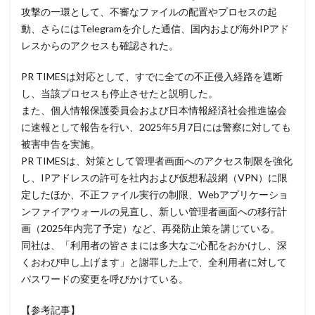
攻撃の一環として、不審なファイルの配置やプロセスの起
ダークトレース
ダークネット市場
動、さらにはTelegramを介した通信、国内および海外IPアド
タイポスクワッティング
ダイレクトメール
レスからのアクセスも確認された。
ダウンロード
ダブルチェック
タリン・メカニズム
PR TIMESは対応として、すでに全ての不正侵入経路を遮断
チェック
チェックポイント
チャットワーク
し、当該プロセスも停止させたと説明した。
ツール
データ
データフォレンジック
また、個人情報保護委員会および日本情報経済社会推進協会
データベース
データ修復
データ復元
に速報として報告を行い、2025年5月7日には警察に対しても
データ復旧
データ持ち出し
データ破壊
被害申告を実施。
PR TIMESは、対策として管理者画面へのアクセス制限を強化
ディープフェイク
ディズニー
デザリング
し、IPアドレスの許可を社内および仮想私設網（VPN）に限
デジタル
デジタルフォレンジック
デバイス
定したほか、不正ファイル実行の制限、Webアプリケーショ
テレマティクス
テレワーク
テレワークセミナー
ンファイアウォールの見直し、新しい管理者画面への移行計
テレワークのセキュリティ
どうなる
画（2025年内完了予定）など、再発防止策を講じている。
同社は、「利用者の皆さまには多大なご心配をおかけし、深
ドッペルゲンガードメイン
ドメイン
くおわび申し上げます」と謝罪した上で、全利用者に対して
ドメイン名ハイジャック
トヨタ
トラフィック
パスワードの変更を呼びかけている。
トレーディングボット
トレンドマイクロ
【参考記事】
トロイの木馬
ドン・キホーテ
なりすまし