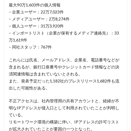
最大90万1,603件の個人情報
スマートポンプ
スマホ
スミッシング
– 企業ユーザー：22万7,023件
セイコーグループ株式会社
セキュア
セキュリティ
– メディアユーザー：2万8,274件
セキュリティアプリ
セキュリティインシデント
– 個人ユーザー：31万3,920件
セキュリティエンジニア
セキュリティコード
– インポートリスト（企業が保有するメディア連絡先）：33
万1,619件
セキュリティソフト
セキュリティニュース
– 同社スタッフ：767件
セキュリティパッチ
セキュリティプログラム
セキュリティベンダー
セキュリティポリシー
これらには氏名、メールアドレス、企業名、電話番号などが
含まれるが、銀行口座番号やクレジットカード情報などの決
セキュリティ人材
セキュリティ企業
済関連情報は含まれていないとされる。
セキュリティ対策
セキュリティ教育
また、発表予定だった1,182社のプレスリリース1,682件も流
セキュリティ脆弱性
セキュリティ補助金
出した可能性がある。
セキュリティ製品
セキュリティ診断
セブン銀行
不正アクセスは、社内管理用の共有アカウントと、経緯が不
セミナー
ゼロデイ
ゼロディ
ゼロデイ攻撃
明なIPアドレスが侵入口として利用されていたことが判明し
ゼロトラスト
センチネルワン
ソース
ている。
ソースコード
ソフォス
ソフト
ソフトウェア
リモートワーク環境の構築に伴い、IPアドレスの許可リスト
が拡大されていたことが要因の一つとなった。
ソフトスキル
ソフトバンク
ダークウェブ