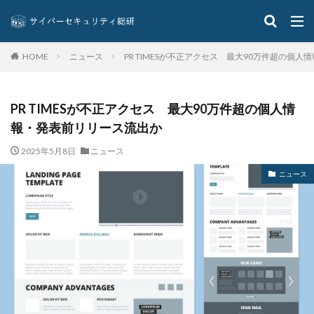
グーグル
クアラルンプール国際空港
クッキー
グッドライフカンパニー
クラウド
クラウドストライク
クラウドセキュリティ
ニュース
PR TIMESが不正アクセス 最大90万件超の個
HOME
クラウド型
クラッカー
クラッキング
グラントソントン
クリック
クリプトアジリティ
PR TIMESが不正アクセス 最大90万件超の個人情
クリプトジャッキング
クレカ
クレジット
報・発表前リリース流出か
クレジットカード
クレジットカード情報
2025年5月8日
ニュース
クレデンシャル
クロスサイトスクリプティング
ニュース
クロネコ
コード
コード決済
コーナン
コジマ
コスト
コロナウィルス
コロナウイルス
コロニアル・パイプライン
コンプライアンス
サーバ
サーバー
サイト
サイバー
サイバーインシデント
サイバーセキュリティ
サイバーセキュリティお助け隊
サイバーセキュリティ保険
サイバーセキュリティ協議会