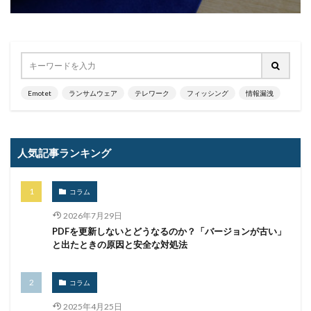
メディアワークス
メディバンク
メリット
モナコイン
モニタリング
モバイル
やってはいけない
ヤフー
ヤマダ電機
ヤマハ
ユーザー
ユーザー情報
ユーロフィン
ゆうちょ
ゆうちょ銀行
ユニクロ
ライセンス
Emotet
ランサムウェア
テレワーク
フィッシング
情報漏洩
ラグナロッカー
ラテラルフィッシングメール
ランキング
ランサム
ランサムウェア
ランサムウェア. Windows
ランサムウェア対策
人気記事ランキング
ランサムウェア被害
ランダムサブドメイン攻撃
リアルタイム
リクエスト
リコー
リスク
コラム
リスト型攻撃
リップル
リテラシー
2026年7月29日
リバースヴィッシング
リモート
PDFを更新しないとどうなるのか？「バージョンが古い」
と出たときの原因と安全な対処法
リモートコントロール
リモートワーク
リモートワークセミナー
コラム
リモートワークセミナー.テレワーク
リンク
2025年4月25日