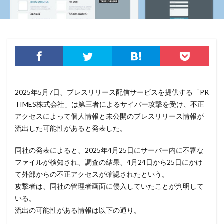
サイバーセキュリティ基本法
サイバーリーズン
サイバーリスク保険
サイバー保険
サイバー攻撃
サイバー攻撃の歴史
サイバー犯罪
サイバー犯罪条約
サイボウズ
サイランス
サプライチェーン
サポート
サポート詐欺
シーザーズ
シグネチャ
シグネチャー
2025年5月7日、プレスリリース配信サービスを提供する「PR
システム
システムエラー
システムエンジニア
TIMES株式会社」は第三者によるサイバー攻撃を受け、不正
システムトラブル
システム設定
システム障害
アクセスによって個人情報と未公開のプレスリリース情報が
流出した可能性があると発表した。
シマンテック
シャドーAI
シャドーIT
シャドウAI
シルバニアファミリー
スキミング
同社の発表によると、2025年4月25日にサーバー内に不審な
スキャン
スキル
スクリプト
ファイルが検知され、調査の結果、4月24日から25日にかけ
て外部からの不正アクセスが確認されたという。
スケウェアブロッカー
スタバ
ステガノグラフィ
攻撃者は、同社の管理者画面に侵入していたことが判明して
ストレージ
スパイ
スパイウェア
スパム
いる。
スパムメール
スピアフィッシング
スプーフィング
流出の可能性がある情報は以下の通り。
スマートEDR
スマートスピーカー
スマートフォン