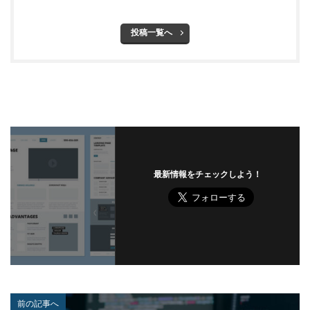
ビットポイント
ビデオ会議
ビデオ会議ツール
投稿一覧へ
ヒューマンエラー
ファームウェア
ファイアウォール
ファイブ・アイズ
ファイル
ファイルレス
ファイルレス攻撃
フィッシング
フィッシングサイト
フィッシングメール
フィッシングメールにどう対処すべきか?
フィッシング対策協議会
フィッシング詐欺
フィルタリング
フェス
フォーティネット
最新情報をチェックしよう！
フォーム
フォレスター
フォレンジック
ブックマーク
プライバシー
プライバシーマーク
ブラウザ
ブルートフォースアタック
ブルガリア
プロキシ
プログラム
プロダクトキー
ブロックチェーン
ペーパーレス化
ペアリング
ベトナム
ベネッセ
ペネトレーションテスト
前の記事へ
ホームページ
ホームページ公開
ポーランド