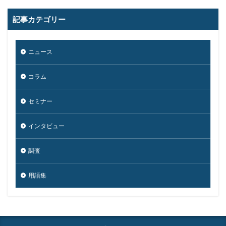
個人
個人向け
個人情報
個人情報保護委員会
個人情報保護法
個人情報流出
個人情報漏洩
記事カテゴリー
偽装
偽装サイト
偽装ページ
偽警告
偽造
元社員
充電
全国銀行協会
ニュース
公共機関
公的機関
公開
内部
内部不正
コラム
内閣サイバーセキュリティセンター
内閣府沖縄総合事務局
再生可能エネルギー
セミナー
再発防止
写真
初期アクセスブローカー
初期侵入
初期設定
制裁金
削除
助成金
インタビュー
北朝鮮
医師
医療
医療機関
半田病院
調査
印影
厚労省初動対応チーム
原因
原子力規制庁
口座情報
可視化
国分生協病院
用語集
国連安全保障理事会
地域金融機関
基本方針
多要素認証
大企業
大多喜ガス
大阪急性期・総合医療センター
太陽光発電