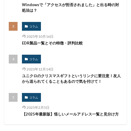
ルーター
レシートジェネレーター
ローソン
Windowsで「アクセスが拒否されました」と出る時の対
ログ
ログイン
ログ監視
ロシア
ロック
処法は？
ワークスタイルテック
ワードプレス
ワーム
コラム
ワイファイ
ワンタイムパスワード
一括送信
一斉送信
一斉送信時
三井住友カード
2025年10月16日
EDR製品一覧とその特徴・評判比較
三菱電機
不具合
不審
不審メール
不正
不正アクセス
不正アプリ
不正プログラム
コラム
不正メール
不正ログイン
不正利用
不正送信
2023年12月14日
不正送金
中古
中国
中国人
中小企業
ユニクロのクリスマスギフトというリンクに要注意！友人
乗っ取られたら
乗っ取り
九州大学
事例
から送られてくることもあるので気を付けて！
事故
二次被害
二段階
二段階認証
亜種
人材
人為的ミス
人的ミス
令和
コラム
仮想デスクトップ
仮想通貨
仮想通過
任天堂
2025年2月5日
【2025年最新版】怪しいメールアドレス一覧と見分け方
企業
企業向け
会社
位置情報
使いまわし
使い回し
侵入
保守
保護