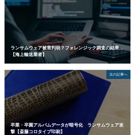
ボイスフィッシング
ポイント
ホスティング
ポスト量子暗号
ボット
ボットネット
ポップアップ
ホテル
ポリ・ネットワーク
ポリシー
マイク
マイクロソフト
マイクロソフト・アクティブ・プロテクションズ・プログラム
ランサムウェア被害判明？フォレンジック調査の結果…
【海上輸送業者】
マイクロソフトアカウント
マイクロソフトエクスチェンジサーバー
マイナビ
マイナポイント
マウイランサムウェア
マカフィー
次の記事へ
マクロ
マスキング
マルウェア
マルウェア感染
マルスパム
マルバタイジング
マンディアント
ミス
メーリングリスト
メール
メール 誤送信
メールアカウント
メールアカウント情報
メールアドレス
卒業・卒園アルバムデータが暗号化 ランサムウェア攻
メールアドレス情報
メールサーバー
メール誤送信
撃【斎藤コロタイプ印刷】