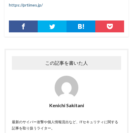
https://prtimes.jp/
なりすましメール
ニチレイ
ニトリ
ニュース
ネット
ネットバンキング
ネットワーク
ネットワーク侵入
ノーウェアランサム
ノートパソコン
ノートン
のっとり
バージョン
ハードディスク
バグ
ハクティビズム
パケット
パスワード
パスワードスプレー
パスワードレス
この記事を書いた人
パスワード使い回し
パスワード解析
パスワード解除
パソコン
ハッカー
ハッカーグループ
ハッカー不正アクセス
ハッカー集団
ハッキング
ハッキングされました
Kenichi Sakitani
バックアップ
パッチ
ハニーポット
バニティURL
ハフニウム
ばらまき
バレる
最新のサイバー攻撃や個人情報流出など、ITセキュリティに関する
パロアルト
ビジネスメール
ビジネスメール詐欺
記事を取り扱うライター。
ビックデータ
ビッグローブ
ビットコイン