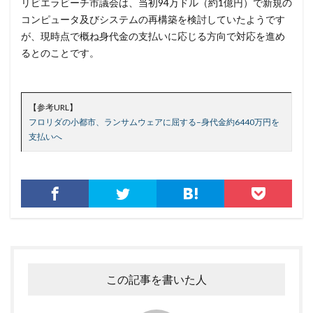
リビエラビーチ市議会は、当初94万ドル（約1億円）で新規の
テレマティクス
テレワーク
テレワークセミナー
コンピュータ及びシステムの再構築を検討していたようです
が、現時点で概ね身代金の支払いに応じる方向で対応を進め
テレワークのセキュリティ
どうなる
るとのことです。
ドッペルゲンガードメイン
ドメイン
ドメイン名ハイジャック
トヨタ
トラフィック
トレーディングボット
トレンドマイクロ
【参考URL】
トロイの木馬
ドン・キホーテ
なりすまし
フロリダの小都市、ランサムウェアに屈する–身代金約6440万円を
支払いへ
なりすましメール
ニチレイ
ニトリ
ニュース
ネット
ネットバンキング
ネットワーク
ネットワーク侵入
ノーウェアランサム
ノートパソコン
ノートン
のっとり
バージョン
ハードディスク
バグ
ハクティビズム
パケット
パスワード
パスワードスプレー
パスワードレス
この記事を書いた人
パスワード使い回し
パスワード解析
パスワード解除
パソコン
ハッカー