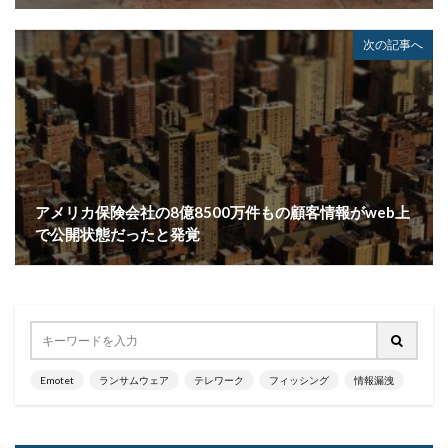
リアルタイム
リクエスト
リコー
リスク
リスト型攻撃
リップル
リテラシー
次の記事へ
リバースヴィッシング
リモート
リモートコントロール
リモートワーク
リモートワークセミナー
リモートワークセミナー.テレワーク
リンク
ルーター
レシートジェネレーター
ローソン
ログ
ログイン
ログ監視
ロシア
ロック
アメリカ保険会社の8億8500万件もの顧客情報がweb上
で公開状態だったと発覚
ワークスタイルテック
ワードプレス
ワーム
ワイファイ
ワンタイムパスワード
一括送信
一斉送信
一斉送信時
三井住友カード
三菱電機
不具合
不審
不審メール
不正
不正アクセス
不正アプリ
不正プログラム
Emotet
ランサムウェア
テレワーク
フィッシング
情報漏洩
不正メール
不正ログイン
不正利用
不正送信
不正送金
中古
中国
中国人
中小企業