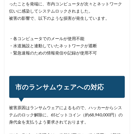
ったことを発端に、市内コンピュータが次々とネットワーク
セキュリティ脆弱性
セキュリティ補助金
伝いに感染してシステムロックされました。
セキュリティ製品
セキュリティ診断
セブン銀行
被害の影響で、以下のような損害が発生しています。
セミナー
ゼロデイ
ゼロディ
ゼロデイ攻撃
ゼロトラスト
センチネルワン
ソース
・各コンピュータでのメールが使用不能
ソースコード
ソフォス
ソフト
ソフトウェア
・水道施設と連動していたネットワークが遮断
ソフトスキル
ソフトバンク
ダークウェブ
・緊急速報のための情報発信や記録が使用不可
ダークトレース
ダークネット市場
タイポスクワッティング
ダイレクトメール
ダウンロード
ダブルチェック
タリン・メカニズム
市のランサムウェアへの対応
チェック
チェックポイント
チャットワーク
ツール
データ
データフォレンジック
データベース
データ修復
データ復元
被害原因はランサムウェアによるもので、ハッカーからシス
データ復旧
データ持ち出し
データ破壊
テムのロック解除に、65ビットコイン（約68,940,000円）の
身代金を支払うよう要求されております。
ディープフェイク
ディズニー
デザリング
デジタル
デジタルフォレンジック
デバイス