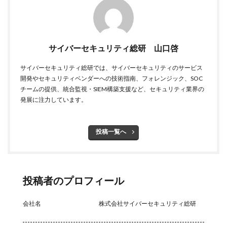
ハッカーグループ
ハッカー不正アクセス
ハッカー集団
ハッキング
ハッキングされました
バックアップ
パッチ
ハニーポット
サイバーセキュリティ総研 山口啓
バニティURL
ハフニウム
ばらまき
バレる
サイバーセキュリティ総研では、サイバーセキュリティのサービス
パロアルト
ビジネスメール
ビジネスメール詐欺
開発やセキュリティベンダーへの技術指南、フォレンジック、SOC
ビックデータ
ビッグローブ
ビットコイン
チームの提供、統合監視・SIEM構築支援など、セキュリティ業界の
発展に注力しています。
ビットポイント
ビデオ会議
ビデオ会議ツール
ヒューマンエラー
ファームウェア
投稿一覧へ
ファイアウォール
ファイブ・アイズ
ファイル
ファイルレス
ファイルレス攻撃
フィッシング
フィッシングサイト
フィッシングメール
投稿者のプロフィール
フィッシングメールにどう対処すべきか?
フィッシング対策協議会
フィッシング詐欺
会社名
株式会社サイバーセキュリティ総研
フィルタリング
フェス
フォーティネット
フォーム
フォレスター
フォレンジック