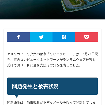
シャドウAI
シルバニアファミリー
スキミング
スキャン
スキル
スクリプト
スケウェアブロッカー
スタバ
ステガノグラフィ
ストレージ
スパイ
スパイウェア
スパム
スパムメール
スピアフィッシング
スプーフィング
スマートEDR
スマートスピーカー
スマートフォン
スマートポンプ
スマホ
スミッシング
アメリカフロリダ州の都市「リビエラビーチ」は、6月24日現
セイコーグループ株式会社
セキュア
セキュリティ
在、市内コンピュータネットワークがランサムウェア被害を
セキュリティアプリ
セキュリティインシデント
受けており、身代金を支払う方針を発表しました。
セキュリティエンジニア
セキュリティコード
セキュリティソフト
セキュリティニュース
セキュリティパッチ
セキュリティプログラム
問題発生と被害状況
セキュリティベンダー
セキュリティポリシー
セキュリティ人材
セキュリティ企業
問題発生は、当市職員が不審なメールを誤って開封してしま
セキュリティ対策
セキュリティ教育