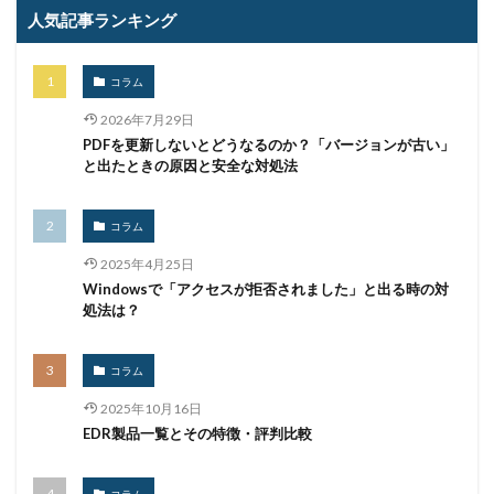
乗っ取られたら
乗っ取り
九州大学
事例
人気記事ランキング
事故
二次被害
二段階
二段階認証
亜種
人材
人為的ミス
人的ミス
令和
コラム
仮想デスクトップ
仮想通貨
仮想通過
任天堂
2026年7月29日
企業
企業向け
会社
位置情報
PDFを更新しないとどうなるのか？「バージョンが古い」
と出たときの原因と安全な対処法
使いまわし
使い回し
侵入
保守
保護
個人
個人向け
個人情報
個人情報保護委員会
コラム
個人情報保護法
個人情報流出
個人情報漏洩
2025年4月25日
偽装
偽装サイト
偽装ページ
偽警告
Windowsで「アクセスが拒否されました」と出る時の対
偽造
元社員
充電
全国銀行協会
処法は？
公共機関
公的機関
公開
内部
内部不正
内閣サイバーセキュリティセンター
コラム
内閣府沖縄総合事務局
再生可能エネルギー
2025年10月16日
再発防止
写真
初期アクセスブローカー
EDR製品一覧とその特徴・評判比較
初期侵入
初期設定
制裁金
削除
助成金