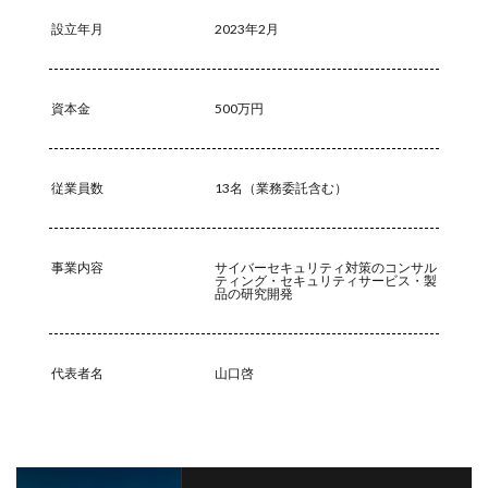
設立年月
2023年2月
ブックマーク
プライバシー
プライバシーマーク
ブラウザ
ブルートフォースアタック
ブルガリア
プロキシ
プログラム
プロダクトキー
資本金
500万円
ブロックチェーン
ペーパーレス化
ペアリング
ベトナム
ベネッセ
ペネトレーションテスト
従業員数
13名（業務委託含む）
ホームページ
ホームページ公開
ポーランド
ボイスフィッシング
ポイント
ホスティング
ポスト量子暗号
ボット
ボットネット
事業内容
サイバーセキュリティ対策のコンサル
ティング・セキュリティサービス・製
ポップアップ
ホテル
ポリ・ネットワーク
品の研究開発
ポリシー
マイク
マイクロソフト
マイクロソフト・アクティブ・プロテクションズ・プログラム
代表者名
山口啓
マイクロソフトアカウント
マイクロソフトエクスチェンジサーバー
マイナビ
マイナポイント
マウイランサムウェア
マカフィー
マクロ
マスキング
マルウェア