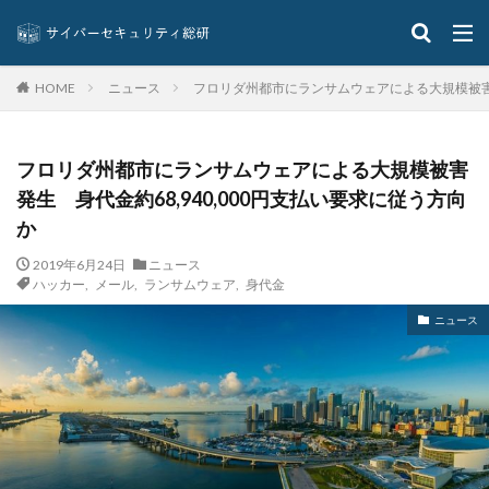
コジマ
コスト
コロナウィルス
コロナウイルス
コロニアル・パイプライン
コンプライアンス
サーバ
サーバー
サイト
ニュース
フロリダ州都市にランサムウェアによる大規模被害発
HOME
サイバー
サイバーインシデント
サイバーセキュリティ
サイバーセキュリティお助け隊
フロリダ州都市にランサムウェアによる大規模被害
サイバーセキュリティ保険
サイバーセキュリティ協議会
発生 身代金約68,940,000円支払い要求に従う方向
サイバーセキュリティ基本法
サイバーリーズン
か
サイバーリスク保険
サイバー保険
サイバー攻撃
2019年6月24日
ニュース
サイバー攻撃の歴史
サイバー犯罪
ハッカー
,
メール
,
ランサムウェア
,
身代金
サイバー犯罪条約
サイボウズ
サイランス
ニュース
サプライチェーン
サポート
サポート詐欺
シーザーズ
シグネチャ
シグネチャー
システム
システムエラー
システムエンジニア
システムトラブル
システム設定
システム障害
シマンテック
シャドーAI
シャドーIT