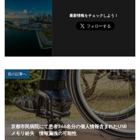
マルウェア感染
マルスパム
マルバタイジング
最新情報をチェックしよう！
マンディアント
ミス
メーリングリスト
メール
メール 誤送信
メールアカウント
メールアカウント情報
メールアドレス
メールアドレス情報
メールサーバー
メール誤送信
メディアワークス
メディバンク
メリット
モナコイン
モニタリング
モバイル
前の記事へ
やってはいけない
ヤフー
ヤマダ電機
ヤマハ
ユーザー
ユーザー情報
ユーロフィン
ゆうちょ
ゆうちょ銀行
ユニクロ
ライセンス
ラグナロッカー
ラテラルフィッシングメール
ランキング
ランサム
ランサムウェア
ランサムウェア. Windows
ランサムウェア対策
京都市民病院にて患者366名分の個人情報含まれたUSB
ランサムウェア被害
ランダムサブドメイン攻撃
メモリ紛失 情報漏洩の可能性