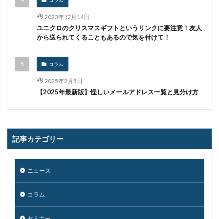
コラム
北朝鮮
医師
医療
医療機関
半田病院
印影
厚労省初動対応チーム
原因
2023年12月14日
ユニクロのクリスマスギフトというリンクに要注意！友人
原子力規制庁
口座情報
可視化
国分生協病院
から送られてくることもあるので気を付けて！
国連安全保障理事会
地域金融機関
基本方針
多要素認証
大企業
大多喜ガス
コラム
大阪急性期・総合医療センター
太陽光発電
2025年2月5日
奇安信集団
宅ふぁいる便
宅地建物取引業者免許
【2025年最新版】怪しいメールアドレス一覧と見分け方
安全性
定額給付金
富士通
対策
対策方法
対談
専門家パネル
小学校
小学館
岐阜
巧妙化
広告
広島
記事カテゴリー
座談会
強化
復元
復旧
快活フロンティア
悪意
悪用
情報
ニュース
情報システム
情報セキュリティ
情報セキュリティマネジメントシステム
情報共有
コラム
情報流出
情報漏洩
情報窃取
情報管理
セミナー