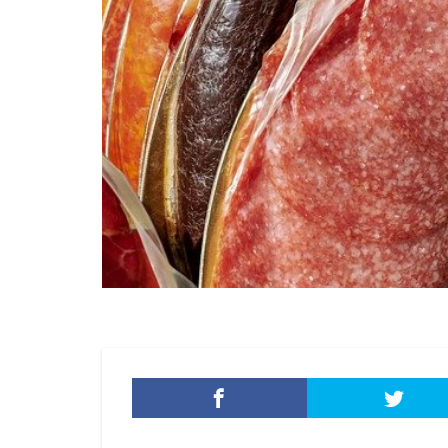
モバイル
や
ユーロフィン
ラテラルフィッシ
ランサムウェア対
リコー
リス
リモートコントロ
リンク
ルー
ロック
ワー
一括送信
一
不正
不正ア
不正送信
不
九州大学
事
人的ミス
令
会社
位置情
個人情報
個