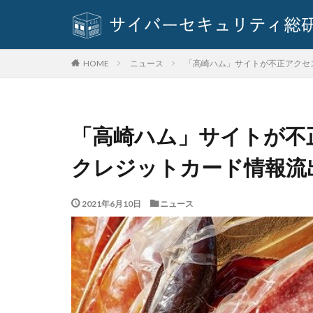
ファームウェア
ファイルレス攻撃
フィッシングメー
ニュース
「高崎ハム」サイトが不正アクセ
HOME
フェス
フォ
プライバシー
プログラム
「高崎ハム」サイトが不
ベネッセ
ペ
クレジットカード情報流
ボイスフィッシン
ポップアップ
マイクロソフト・
2021年6月10日
ニュース
マイクロソフトエ
マカフィー
マルバタイジング
メールアカウント
メール誤送信