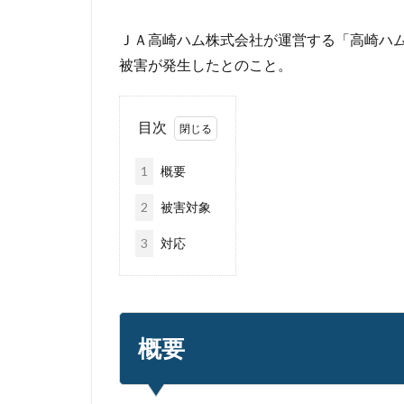
偽装サイト
ＪＡ高崎ハム株式会社が運営する「高崎ハ
公的機関
公
被害が発生したとのこと。
再生可能エネルギ
削除
助成金
目次
原因
原子力
基本方針
多
1
概要
奇安信集団
2
被害対象
対策方法
対
座談会
強化
3
対応
情報セキュリティ
情報窃取
情
手口
手口、
概要
改正個人情報保護
教育委員会
新種
方針