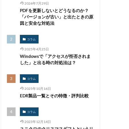
2026年7月29日
ーザー情報
PDFを更新しないとどうなるのか？
ー
「バージョンが古い」と出たときの原
因と安全な対処法
ア. Windows
リクエスト
コラム
リモート
2025年4月25日
ナー.テレワーク
Windowsで「アクセスが拒否されま
ログ監視
ロシア
した」と出る時の対処法は？
ムパスワード
審
不審メール
コラム
不正利用
2025年10月16日
乗っ取り
EDR製品一覧とその特徴・評判比較
人為的ミス
企業向け
コラム
個人向け
2023年12月14日
偽装
ユニクロのクリスマスギフトというリ