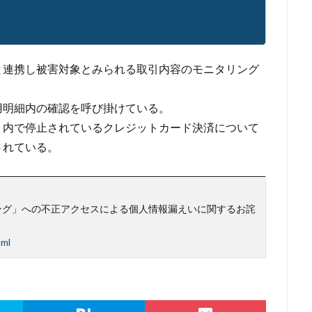
ール
退職
通信の秘密
通販サイト
運用
違反
遠隔
重要
量子コンピューター セキュリティ
量子科学研究技術開発機構
金融
金融庁
金融機関
銀行
長崎
長野日報
開封
と連携し被害対象とみられる取引内容のモニタリング
電子マネー
電話番号
音声
顔認証
顧客情報
駆除
用明細内の確認を呼び掛けている。
検索
」内で停止されているクレジットカード決済について
されている。
ング」への不正アクセスによる個人情報漏えいに関するお詫
tml