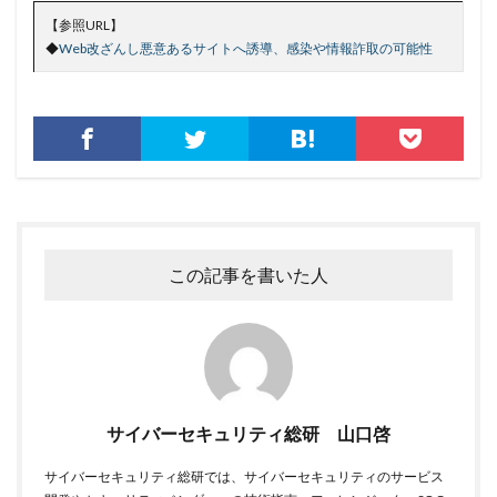
【参照URL】
システム
システムエラー
システムエンジニア
◆
Web改ざんし悪意あるサイトへ誘導、感染や情報詐取の可能性
システムトラブル
システム設定
システム障害
シマンテック
シャドーAI
シャドーIT
シャドウAI
シルバニアファミリー
スキミング
スキャン
スキル
スクリプト
スケウェアブロッカー
スタバ
ステガノグラフィ
ストレージ
スパイ
スパイウェア
スパム
スパムメール
スピアフィッシング
スプーフィング
この記事を書いた人
スマートEDR
スマートスピーカー
スマートフォン
スマートポンプ
スマホ
スミッシング
セイコーグループ株式会社
セキュア
セキュリティ
セキュリティアプリ
セキュリティインシデント
セキュリティエンジニア
セキュリティコード
サイバーセキュリティ総研 山口啓
セキュリティソフト
セキュリティニュース
サイバーセキュリティ総研では、サイバーセキュリティのサービス
セキュリティパッチ
セキュリティプログラム