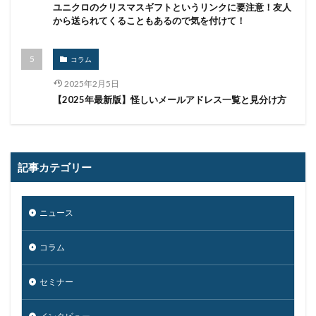
ランキング
ランサム
ランサムウェア
ユニクロのクリスマスギフトというリンクに要注意！友人
から送られてくることもあるので気を付けて！
ランサムウェア. Windows
ランサムウェア対策
ランサムウェア被害
ランダムサブドメイン攻撃
コラム
リアルタイム
リクエスト
リコー
リスク
2025年2月5日
リスト型攻撃
リップル
リテラシー
【2025年最新版】怪しいメールアドレス一覧と見分け方
リバースヴィッシング
リモート
リモートコントロール
リモートワーク
リモートワークセミナー
記事カテゴリー
リモートワークセミナー.テレワーク
リンク
ルーター
レシートジェネレーター
ローソン
ニュース
ログ
ログイン
ログ監視
ロシア
ロック
ワークスタイルテック
ワードプレス
ワーム
コラム
ワイファイ
ワンタイムパスワード
一括送信
一斉送信
一斉送信時
三井住友カード
セミナー
三菱電機
不具合
不審
不審メール
不正