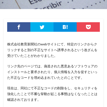
クレジットカード
クレジットカード情報
クレデンシャル
クロスサイトスクリプティング
クロネコ
コード
コード決済
コーナン
コジマ
コスト
コロナウィルス
コロナウイルス
コロニアル・パイプライン
コンプライアンス
サーバ
サーバー
サイト
株式会社教育新聞社のwebサイトにて、特定のリンクからク
サイバー
サイバーインシデント
リックすると別の不正なサイトへ誘導されるという改ざんを
受けていたことがわかりました。
サイバーセキュリティ
サイバーセキュリティお助け隊
サイバーセキュリティ保険
サイバーセキュリティ協議会
リンク先のページでは、偽造された悪意あるソフトウェアの
サイバーセキュリティ基本法
サイバーリーズン
インストールと要求されたり、個人情報を入力を促すといっ
サイバーリスク保険
サイバー保険
サイバー攻撃
た不正なコードを埋め込まれていたとのことです。
サイバー攻撃の歴史
サイバー犯罪
現在は、同社にて不正なコードの削除をし、セキュリティを
サイバー犯罪条約
サイボウズ
サイランス
強化したことで不審な挙動が起こる事態はなくなったことは
サプライチェーン
サポート
サポート詐欺
確認されております。
シーザーズ
シグネチャ
シグネチャー