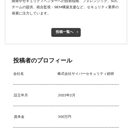
開発やセキュリティベンダーへの技術指南、フォレンジック、SOC
チームの提供、統合監視・SIEM構築支援など、セキュリティ業界の
セキュリティベンダー
セキュリティポリシー
発展に注力しています。
セキュリティ人材
セキュリティ企業
セキュリティ対策
セキュリティ教育
投稿一覧へ
セキュリティ脆弱性
セキュリティ補助金
セキュリティ製品
セキュリティ診断
セブン銀行
セミナー
ゼロデイ
ゼロディ
ゼロデイ攻撃
投稿者のプロフィール
ゼロトラスト
センチネルワン
ソース
ソースコード
ソフォス
ソフト
ソフトウェア
会社名
株式会社サイバーセキュリティ総研
ソフトスキル
ソフトバンク
ダークウェブ
ダークトレース
ダークネット市場
設立年月
2023年2月
タイポスクワッティング
ダイレクトメール
ダウンロード
ダブルチェック
タリン・メカニズム
チェック
チェックポイント
チャットワーク
資本金
500万円
ツール
データ
データフォレンジック
データベース
データ修復
データ復元