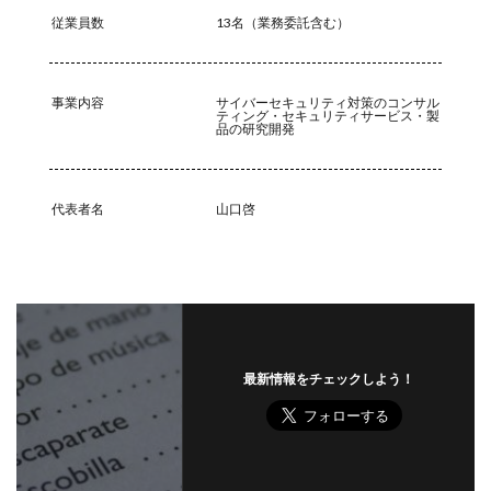
従業員数
13名（業務委託含む）
データ復旧
データ持ち出し
データ破壊
ディープフェイク
ディズニー
デザリング
デジタル
デジタルフォレンジック
デバイス
事業内容
サイバーセキュリティ対策のコンサル
ティング・セキュリティサービス・製
品の研究開発
テレマティクス
テレワーク
テレワークセミナー
テレワークのセキュリティ
どうなる
ドッペルゲンガードメイン
ドメイン
代表者名
山口啓
ドメイン名ハイジャック
トヨタ
トラフィック
トレーディングボット
トレンドマイクロ
トロイの木馬
ドン・キホーテ
なりすまし
なりすましメール
ニチレイ
ニトリ
ニュース
ネット
ネットバンキング
ネットワーク
最新情報をチェックしよう！
ネットワーク侵入
ノーウェアランサム
ノートパソコン
ノートン
のっとり
バージョン
ハードディスク
バグ