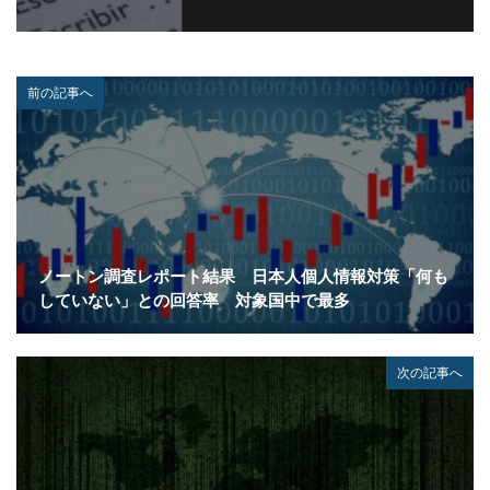
ハクティビズム
パケット
パスワード
パスワードスプレー
パスワードレス
パスワード使い回し
パスワード解析
前の記事へ
パスワード解除
パソコン
ハッカー
ハッカーグループ
ハッカー不正アクセス
ハッカー集団
ハッキング
ハッキングされました
バックアップ
パッチ
ハニーポット
バニティURL
ハフニウム
ばらまき
バレる
パロアルト
ビジネスメール
ビジネスメール詐欺
ノートン調査レポート結果 日本人個人情報対策「何も
ビックデータ
ビッグローブ
ビットコイン
していない」との回答率 対象国中で最多
ビットポイント
ビデオ会議
ビデオ会議ツール
ヒューマンエラー
ファームウェア
次の記事へ
ファイアウォール
ファイブ・アイズ
ファイル
ファイルレス
ファイルレス攻撃
フィッシング
フィッシングサイト
フィッシングメール