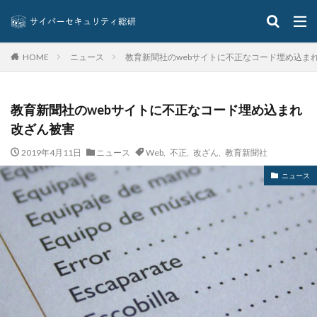
エモテットアクション
エモテット感染
エラーメール
エンジニア
エンドポイント
ニュース
教育新聞社のwebサイトに不正なコード埋め込ま
エンドポイントセキュリティ
オーストラリア
HOME
オーストラリア大学
オープンソース
オリエンタルランド
オリンピック
オンプレミス
教育新聞社のwebサイトに不正なコード埋め込まれ
オンライン
オンラインゲーム
オンラインショップ
改ざん被害
カーシェアリング
ガートナー
ガイドライン
2019年4月11日
ニュース
Web
,
不正
,
改ざん
,
教育新聞社
カスペルスキー
カプコン
キムスキー
ニュース
キャッシュレス
キャッシュレス決済
キャノン
グーグル
クアラルンプール国際空港
クッキー
グッドライフカンパニー
クラウド
クラウドストライク
クラウドセキュリティ
クラウド型
クラッカー
クラッキング
グラントソントン
クリック
クリプトアジリティ
クリプトジャッキング
クレカ
クレジット