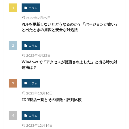
マイクロソフトアカウント
コラム
マイクロソフトエクスチェンジサーバー
マイナビ
2026年7月29日
マイナポイント
マウイランサムウェア
マカフィー
PDFを更新しないとどうなるのか？「バージョンが古い」
マクロ
マスキング
マルウェア
と出たときの原因と安全な対処法
マルウェア感染
マルスパム
マルバタイジング
マンディアント
ミス
メーリングリスト
コラム
メール
メール 誤送信
メールアカウント
2025年4月25日
Windowsで「アクセスが拒否されました」と出る時の対
メールアカウント情報
メールアドレス
処法は？
メールアドレス情報
メールサーバー
メール誤送信
メディアワークス
メディバンク
メリット
コラム
モナコイン
モニタリング
モバイル
2025年10月16日
やってはいけない
ヤフー
ヤマダ電機
ヤマハ
EDR製品一覧とその特徴・評判比較
ユーザー
ユーザー情報
ユーロフィン
ゆうちょ
ゆうちょ銀行
ユニクロ
ライセンス
コラム
ラグナロッカー
ラテラルフィッシングメール
2023年12月14日