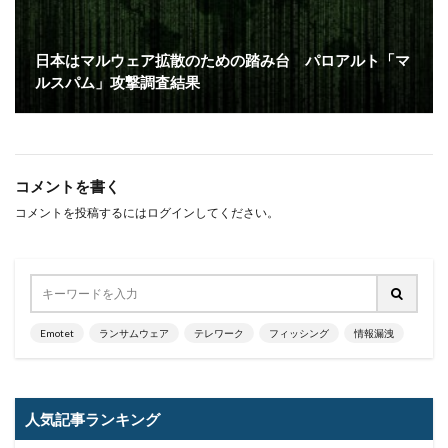
フィッシングメールにどう対処すべきか?
フィッシング対策協議会
フィッシング詐欺
日本はマルウェア拡散のための踏み台 パロアルト「マ
フィルタリング
フェス
フォーティネット
ルスパム」攻撃調査結果
フォーム
フォレスター
フォレンジック
ブックマーク
プライバシー
プライバシーマーク
ブラウザ
ブルートフォースアタック
ブルガリア
プロキシ
プログラム
プロダクトキー
コメントを書く
コメントを投稿するには
ログイン
してください。
ブロックチェーン
ペーパーレス化
ペアリング
ベトナム
ベネッセ
ペネトレーションテスト
ホームページ
ホームページ公開
ポーランド
ボイスフィッシング
ポイント
ホスティング
ポスト量子暗号
ボット
ボットネット
Emotet
ランサムウェア
テレワーク
フィッシング
情報漏洩
ポップアップ
ホテル
ポリ・ネットワーク
ポリシー
マイク
マイクロソフト
人気記事ランキング
マイクロソフト・アクティブ・プロテクションズ・プログラム