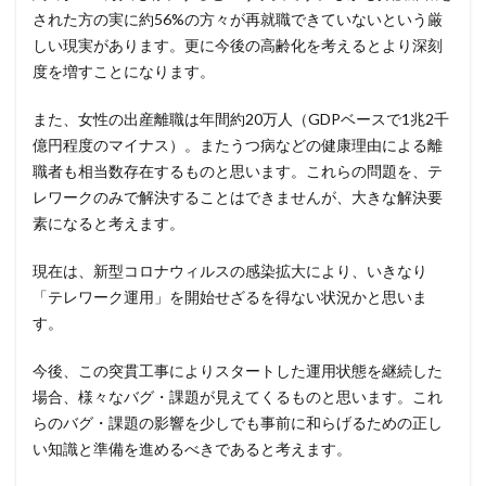
個人情報保護法
個人情報流出
個人情報漏洩
された方の実に約56%の方々が再就職できていないという厳
しい現実があります。更に今後の高齢化を考えるとより深刻
偽装
偽装サイト
偽装ページ
偽警告
度を増すことになります。
偽造
元社員
充電
全国銀行協会
公共機関
公的機関
公開
内部
内部不正
また、女性の出産離職は年間約20万人（GDPベースで1兆2千
億円程度のマイナス）。またうつ病などの健康理由による離
内閣サイバーセキュリティセンター
職者も相当数存在するものと思います。これらの問題を、テ
内閣府沖縄総合事務局
再生可能エネルギー
レワークのみで解決することはできませんが、大きな解決要
再発防止
写真
初期アクセスブローカー
素になると考えます。
初期侵入
初期設定
制裁金
削除
助成金
現在は、新型コロナウィルスの感染拡大により、いきなり
北朝鮮
医師
医療
医療機関
半田病院
「テレワーク運用」を開始せざるを得ない状況かと思いま
印影
厚労省初動対応チーム
原因
す。
原子力規制庁
口座情報
可視化
国分生協病院
今後、この突貫工事によりスタートした運用状態を継続した
国連安全保障理事会
地域金融機関
基本方針
場合、様々なバグ・課題が見えてくるものと思います。これ
多要素認証
大企業
大多喜ガス
らのバグ・課題の影響を少しでも事前に和らげるための正し
大阪急性期・総合医療センター
太陽光発電
い知識と準備を進めるべきであると考えます。
奇安信集団
宅ふぁいる便
宅地建物取引業者免許