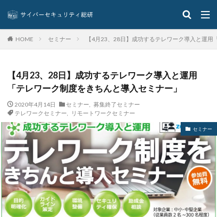
ビットポイント
ビデオ会議
ビデオ会議ツール
ヒューマンエラー
ファームウェア
ファイアウォール
ファイブ・アイズ
ファイル
セミナー
【4月23、28日】成功するテレワーク導入と運
HOME
ファイルレス
ファイルレス攻撃
フィッシング
フィッシングサイト
フィッシングメール
【4月23、28日】成功するテレワーク導入と運用
フィッシングメールにどう対処すべきか?
「テレワーク制度をきちんと導入セミナー」
フィッシング対策協議会
フィッシング詐欺
フィルタリング
フェス
フォーティネット
2020年4月14日
セミナー
,
募集終了セミナー
テレワークセミナー
,
リモートワークセミナー
フォーム
フォレスター
フォレンジック
セミナー
ブックマーク
プライバシー
プライバシーマーク
ブラウザ
ブルートフォースアタック
ブルガリア
プロキシ
プログラム
プロダクトキー
ブロックチェーン
ペーパーレス化
ペアリング
ベトナム
ベネッセ
ペネトレーションテスト
ホームページ
ホームページ公開
ポーランド