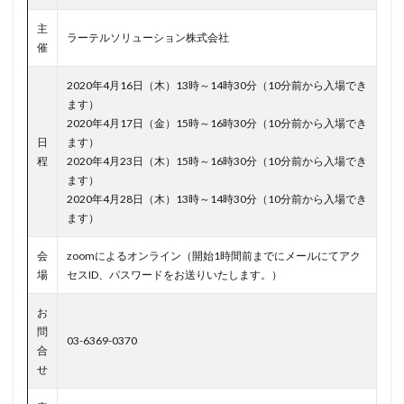
生体認証
生成AI
産業スパイ
町民
主
ラーテルソリューション株式会社
画面ロック
病院
白梅豊岡病院
盗難
催
監査
監視
目的
知識
研修
破壊
2020年4月16日（木）13時～14時30分（10分前から入場でき
確認不足
社内教育
社労士
社労夢
禁止
ます）
2020年4月17日（金）15時～16時30分（10分前から入場でき
私物
秘密保持
種類
積水ハウス
窃取
日
ます）
窃盗
第三者
管理
管理者権限
紀永
程
2020年4月23日（木）15時～16時30分（10分前から入場でき
ます）
紛失
経営者
経済連
給付金
総務省
2020年4月28日（木）13時～14時30分（10分前から入場でき
総当たり攻撃
置き引き
署名
群馬
脅威
ます）
脅威ハンティング
脅迫
脆弱性
脆弱性診断
会
zoomによるオンライン（開始1時間前までにメールにてアク
自動車
自治体
行政
被害
被害事例
場
セスID、パスワードをお送りいたします。）
被害原因
被疑者
補助金
製品
製品比較
お
規制
設定ミス
診断
証拠
詐欺
問
03-6369-0370
詐欺サイト
詐欺メール
認証
認証ダンピング
合
せ
認証情報
誘導
誤入力
誤掲載
誤操作
誤表示
誤送信
調査
調査方法
警告