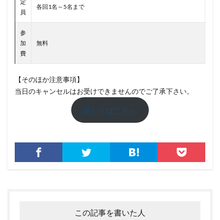
定
各回1名～5名まで
警察
警視庁
警視庁サイバーセキュリティ対策本部
員
豚の屠殺詐欺
負荷
資格
資産
踏み台
参
身代金
転売
迷惑メール
退職
加
無料
費
通信の秘密
通販サイト
運用
違反
遠隔
遠隔操作
配信サービス
重要
【そのほか注意事項】
量子コンピューター セキュリティ
当日のキャンセルはお受けできませんのでご了承下さい。
量子科学研究技術開発機構
量子耐性暗号
詳しくはこちら
量子脅威対策
金融
金融庁
金融機関
銀行
長崎
長野日報
開封
開発
閲覧
防犯
障害
電子マネー
電話番号
音声
顔認証
顧客情報
駆除
騙る
高級車
検索
この記事を書いた人