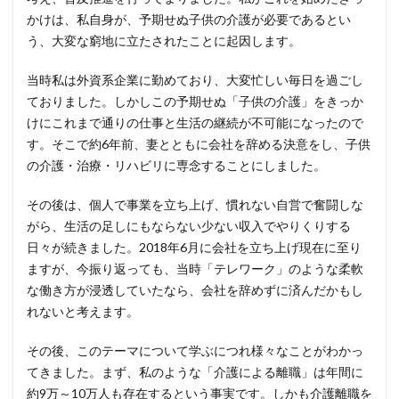
ログ
ログイン
ログ監視
ロシア
ロック
かけは、私自身が、予期せぬ子供の介護が必要であるとい
ワークスタイルテック
ワードプレス
ワーム
う、大変な窮地に立たされたことに起因します。
ワイファイ
ワンタイムパスワード
一括送信
当時私は外資系企業に勤めており、大変忙しい毎日を過ごし
一斉送信
一斉送信時
三井住友カード
ておりました。しかしこの予期せぬ「子供の介護」をきっか
三菱電機
不具合
不審
不審メール
不正
けにこれまで通りの仕事と生活の継続が不可能になったので
す。そこで約6年前、妻とともに会社を辞める決意をし、子供
不正アクセス
不正アプリ
不正プログラム
の介護・治療・リハビリに専念することにしました。
不正メール
不正ログイン
不正利用
不正送信
不正送金
中古
中国
中国人
中小企業
その後は、個人で事業を立ち上げ、慣れない自営で奮闘しな
乗っ取られたら
乗っ取り
九州大学
事例
がら、生活の足しにもならない少ない収入でやりくりする
日々が続きました。2018年6月に会社を立ち上げ現在に至り
事故
二次被害
二段階
二段階認証
亜種
ますが、今振り返っても、当時「テレワーク」のような柔軟
人材
人為的ミス
人的ミス
令和
な働き方が浸透していたなら、会社を辞めずに済んだかもし
仮想デスクトップ
仮想通貨
仮想通過
任天堂
れないと考えます。
企業
企業向け
会社
位置情報
その後、このテーマについて学ぶにつれ様々なことがわかっ
使いまわし
使い回し
侵入
保守
保護
てきました。まず、私のような「介護による離職」は年間に
個人
個人向け
個人情報
個人情報保護委員会
約9万～10万人も存在するという事実です。しかも介護離職を