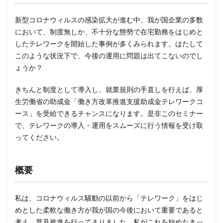
モナコイン
モニタリング
モバイル
新型コロナウィルスの感染拡大が進む中、我が国企業の多数
やってはいけない
ヤフー
ヤマダ電機
ヤマハ
において、制度無しか、不十分な態勢で在宅勤務をはじめと
ユーザー
ユーザー情報
ユーロフィン
したテレワークを開始した事例が多くみられます。はたして
ゆうちょ
ゆうちょ銀行
ユニクロ
ライセンス
このような状況下で、今後の運用に問題は出てこないのでし
ラグナロッカー
ラテラルフィッシングメール
ょうか？
ランキング
ランサム
ランサムウェア
きちんと制度として導入し、就業規則の手直しを行えば、厚
ランサムウェア. Windows
ランサムウェア対策
生労働省の助成金「働き方改革推進支援助成金テレワークコ
ランサムウェア被害
ランダムサブドメイン攻撃
ース」を受給できるチャンスになります。是非このセミナー
リアルタイム
リクエスト
リコー
リスク
で、テレワークの導入・運用をスムーズに行う情報を受け取
ってください。
リスト型攻撃
リップル
リテラシー
リバースヴィッシング
リモート
概要
リモートコントロール
リモートワーク
リモートワークセミナー
私は、コロナウィルス騒動の以前から「テレワーク」をはじ
リモートワークセミナー.テレワーク
リンク
めとした柔軟な働き方が我が国の今後において重要であると
ルーター
レシートジェネレーター
ローソン
考え、普及推進を行ってまりました。私がこれを始めたきっ