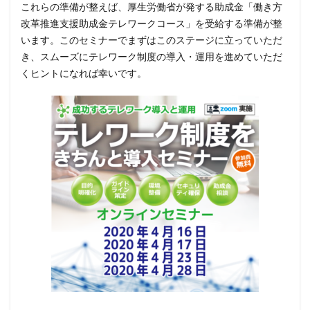
これらの準備が整えば、厚生労働省が発する助成金「働き方
安全性
定額給付金
富士通
対策
改革推進支援助成金テレワークコース」を受給する準備が整
対策方法
対談
専門家パネル
小学校
います。このセミナーでまずはこのステージに立っていただ
小学館
岐阜
巧妙化
広告
広島
き、スムーズにテレワーク制度の導入・運用を進めていただ
くヒントになれば幸いです。
座談会
強化
復元
復旧
快活フロンティア
悪意
悪用
情報
情報システム
情報セキュリティ
情報セキュリティマネジメントシステム
情報共有
情報流出
情報漏洩
情報窃取
情報管理
情報資産
情報閲覧
感染
慶応義塾大学
慶應義塾大学
懲戒免職
手口
手口、
手数料
技術
技術情報
持ち出し
掲載
換金
損害
改ざん
改正個人情報保護法
攻撃
攻撃インフラ
攻撃メール
攻撃手法
攻撃者
政府
教育
教育委員会
教育新聞社
教育機関
数
新型