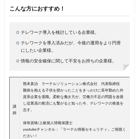
新型ウイルス
新型コロナウイルス
新潟県
こんな方におすすめ！
新種
方針
日本
日本HP
日本サイバー犯罪対策センター
テレワーク導入を検討している企業様。
日本医科大学武蔵小杉病院
日本損害保険協会
テレワークを導入済みだが、今後の運用をより円滑
日本郵便
日銀
明海大学
暗号
暗号BOM
にしたい企業様。
暗号化
暗号移行
暗号資産
暗号通貨
情報の安全確保に関して不安をお持ちの企業様。
更新
更新プログラム
東京
東京オリンピック
東京五輪
東京都
校務システム
株価
検出
検知
検索
構文
標的
熊本真治 ラーテルソリューション株式会社 代表取締役
標的型メール
標的型メール訓練
標的型攻撃
難病を抱える子供を授かったことをきっかけに長年勤めた外
資系企業を退職。柔軟な働き方が、労働力不足の問題を改善
権限
機密
機密性
機密情報
機能
し従業員の救済にも繋がると知った今、テレワークの推進を
講
民間企業
求人
決済
決済情報
決済画面
志す。
師
法人
法人情報
法律
注意
注意喚起
保有資格/上級個人情報保護士
流出
添付
添付ファイル
港区
漏洩
youtubeチャンネル：「ラーテル情報セキュリティ」ご視聴く
ださい！
点検
特許庁
犯罪グループ
独立行政法人