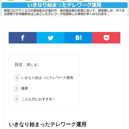
ボイスフィッシング
ポイント
ホスティング
ポスト量子暗号
ボット
ボットネット
ポップアップ
ホテル
ポリ・ネットワーク
ポリシー
マイク
マイクロソフト
マイクロソフト・アクティブ・プロテクションズ・プログラム
マイクロソフトアカウント
マイクロソフトエクスチェンジサーバー
マイナビ
マイナポイント
マウイランサムウェア
マカフィー
目次
マクロ
マスキング
マルウェア
1
いきなり始まったテレワーク運用
マルウェア感染
マルスパム
マルバタイジング
2
概要
マンディアント
ミス
メーリングリスト
メール
メール 誤送信
メールアカウント
3
こんな方におすすめ！
メールアカウント情報
メールアドレス
メールアドレス情報
メールサーバー
メール誤送信
いきなり始まったテレワーク運用
メディアワークス
メディバンク
メリット