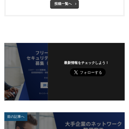
投稿一覧へ
内閣府沖縄総合事務局
再生可能エネルギー
再発防止
写真
初期アクセスブローカー
初期侵入
初期設定
制裁金
削除
助成金
北朝鮮
医師
医療
医療機関
半田病院
印影
厚労省初動対応チーム
原因
原子力規制庁
口座情報
可視化
国分生協病院
国連安全保障理事会
地域金融機関
基本方針
最新情報をチェックしよう！
多要素認証
大企業
大多喜ガス
大阪急性期・総合医療センター
太陽光発電
奇安信集団
宅ふぁいる便
宅地建物取引業者免許
安全性
定額給付金
富士通
対策
対策方法
対談
専門家パネル
小学校
小学館
岐阜
巧妙化
広告
広島
前の記事へ
座談会
強化
復元
復旧
快活フロンティア
悪意
悪用
情報