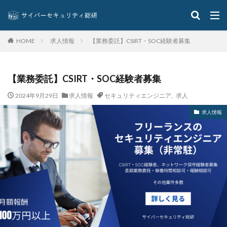
セキュリティパッチ
セキュリティプログラム
セキュリティベンダー
セキュリティポリシー
セキュリティ人材
セキュリティ企業
求人情報
【業務委託】CSIRT・SOC経験者募集
HOME
セキュリティ対策
セキュリティ教育
セキュリティ脆弱性
セキュリティ補助金
【業務委託】CSIRT・SOC経験者募集
セキュリティ製品
セキュリティ診断
セブン銀行
セミナー
ゼロデイ
ゼロディ
ゼロデイ攻撃
2024年9月29日
求人情報
セキュリティエンジニア
,
求人
ゼロトラスト
センチネルワン
ソース
求人情報
ソースコード
ソフォス
ソフト
ソフトウェア
ソフトスキル
ソフトバンク
ダークウェブ
ダークトレース
ダークネット市場
タイポスクワッティング
ダイレクトメール
ダウンロード
ダブルチェック
タリン・メカニズム
チェック
チェックポイント
チャットワーク
ツール
データ
データフォレンジック