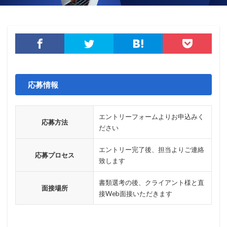
データベース
データ修復
データ復元
データ復旧
データ持ち出し
データ破壊
ディープフェイク
ディズニー
デザリング
デジタル
デジタルフォレンジック
デバイス
テレマティクス
テレワーク
テレワークセミナー
テレワークのセキュリティ
どうなる
応募情報
ドッペルゲンガードメイン
ドメイン
ドメイン名ハイジャック
トヨタ
トラフィック
エントリーフォームよりお申込みく
応募方法
トレーディングボット
トレンドマイクロ
ださい
トロイの木馬
ドン・キホーテ
なりすまし
エントリー完了後、担当よりご連絡
応募プロセス
なりすましメール
ニチレイ
ニトリ
ニュース
致します
ネット
ネットバンキング
ネットワーク
書類選考の後、クライアント様と直
ネットワーク侵入
ノーウェアランサム
面接場所
接Web面接いただきます
ノートパソコン
ノートン
のっとり
バージョン
ハードディスク
バグ