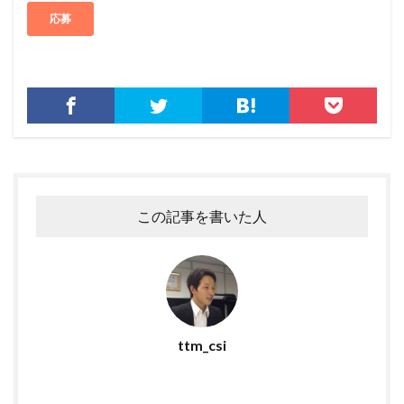
不正アクセス
不正アプリ
不正プログラム
不正メール
不正ログイン
不正利用
不正送信
不正送金
中古
中国
中国人
中小企業
乗っ取られたら
乗っ取り
九州大学
事例
事故
二次被害
二段階
二段階認証
亜種
人材
人為的ミス
人的ミス
令和
仮想デスクトップ
仮想通貨
仮想通過
任天堂
企業
企業向け
会社
位置情報
この記事を書いた人
使いまわし
使い回し
侵入
保守
保護
個人
個人向け
個人情報
個人情報保護委員会
個人情報保護法
個人情報流出
個人情報漏洩
偽装
偽装サイト
偽装ページ
偽警告
偽造
元社員
充電
全国銀行協会
ttm_csi
公共機関
公的機関
公開
内部
内部不正
内閣サイバーセキュリティセンター