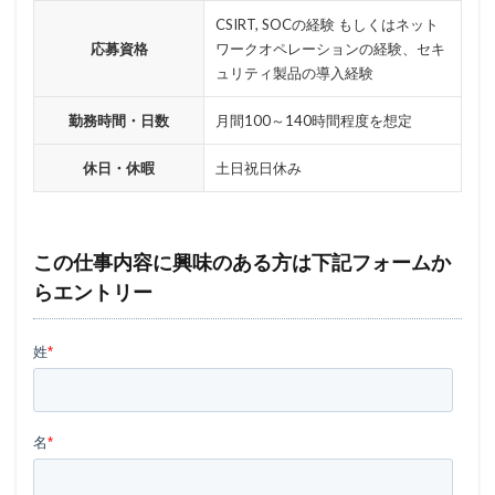
マイクロソフトアカウント
CSIRT, SOCの経験 もしくはネット
マイクロソフトエクスチェンジサーバー
マイナビ
応募資格
ワークオペレーションの経験、セキ
ュリティ製品の導入経験
マイナポイント
マウイランサムウェア
マカフィー
マクロ
マスキング
マルウェア
勤務時間・日数
月間100～140時間程度を想定
マルウェア感染
マルスパム
マルバタイジング
休日・休暇
土日祝日休み
マンディアント
ミス
メーリングリスト
メール
メール 誤送信
メールアカウント
メールアカウント情報
メールアドレス
この仕事内容に興味のある方は下記フォームか
メールアドレス情報
メールサーバー
メール誤送信
らエントリー
メディアワークス
メディバンク
メリット
モナコイン
モニタリング
モバイル
やってはいけない
ヤフー
ヤマダ電機
ヤマハ
ユーザー
ユーザー情報
ユーロフィン
ゆうちょ
ゆうちょ銀行
ユニクロ
ライセンス
ラグナロッカー
ラテラルフィッシングメール