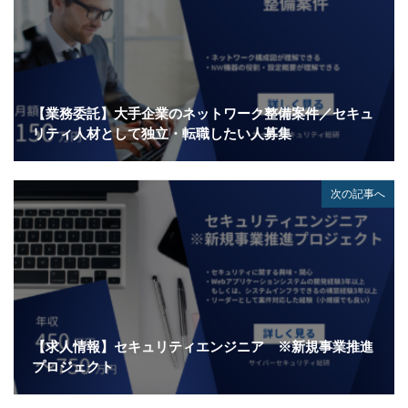
情報システム
情報セキュリティ
情報セキュリティマネジメントシステム
情報共有
情報流出
情報漏洩
情報窃取
情報管理
情報資産
情報閲覧
感染
慶応義塾大学
【業務委託】大手企業のネットワーク整備案件／セキュ
慶應義塾大学
懲戒免職
手口
手口、
リティ人材として独立・転職したい人募集
手数料
技術
技術情報
持ち出し
掲載
換金
損害
改ざん
改正個人情報保護法
次の記事へ
攻撃
攻撃インフラ
攻撃メール
攻撃手法
攻撃者
政府
教育
教育委員会
教育新聞社
教育機関
数
新型
新型ウイルス
新型コロナウイルス
新潟県
新種
方針
日本
日本HP
【求人情報】セキュリティエンジニア ※新規事業推進
日本サイバー犯罪対策センター
プロジェクト
日本医科大学武蔵小杉病院
日本損害保険協会
日本郵便
日銀
明海大学
暗号
暗号BOM