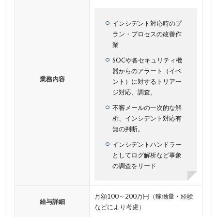
フィッシングメールにどう対処すべきか?
フィッシング対策協議会
フィッシング詐欺
インシデント対応時のプ
ラン・プロセスの改善作
フィルタリング
フェス
フォーティネット
業
フォーム
フォレスター
フォレンジック
SOCや各セキュリティ機
ブックマーク
プライバシー
プライバシーマーク
器からのアラート（イベ
ブラウザ
ブルートフォースアタック
ブルガリア
業務内容
ント）に対するトリアー
ジ対応、調査。
プロキシ
プログラム
プロダクトキー
ブロックチェーン
ペーパーレス化
ペアリング
不審メールの一次的な解
析、インシデント対応有
ベトナム
ベネッセ
ペネトレーションテスト
無の判断。
ホームページ
ホームページ公開
ポーランド
インシデントハンドラー
ボイスフィッシング
ポイント
ホスティング
としてログ解析など事象
ポスト量子暗号
ボット
ボットネット
の調査をリード
ポップアップ
ホテル
ポリ・ネットワーク
ポリシー
マイク
マイクロソフト
月額100～200万円（稼働量・経験
給与詳細
などにより考慮）
マイクロソフト・アクティブ・プロテクションズ・プログラム