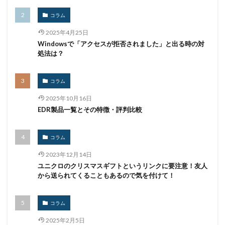
窃盗
第三者
管理
管理者権限
紀永
コラム
紛失
経営者
経済連
給付金
総務省
2025年4月25日
総当たり攻撃
置き引き
署名
群馬
脅威
Windowsで「アクセスが拒否されました」と出る時の対
処法は？
脅威ハンティング
脅迫
脆弱性
脆弱性診断
自動車
自治体
行政
被害
被害事例
コラム
被害原因
被疑者
補助金
製品
製品比較
2025年10月16日
規制
設定ミス
診断
証拠
詐欺
EDR製品一覧とその特徴・評判比較
詐欺サイト
詐欺メール
認証
認証ダンピング
認証情報
誘導
誤入力
誤掲載
誤操作
コラム
誤表示
誤送信
調査
調査方法
警告
2023年12月14日
警察
警視庁
警視庁サイバーセキュリティ対策本部
ユニクロのクリスマスギフトというリンクに要注意！友人
から送られてくることもあるので気を付けて！
豚の屠殺詐欺
負荷
資格
資産
踏み台
身代金
転売
迷惑メール
退職
コラム
通信の秘密
通販サイト
運用
違反
遠隔
2025年2月5日
遠隔操作
配信サービス
重要