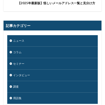
【2025年最新版】怪しいメールアドレス一覧と見分け方
量子コンピューター セキュリティ
量子科学研究技術開発機構
量子耐性暗号
量子脅威対策
金融
金融庁
金融機関
記事カテゴリー
銀行
長崎
長野日報
開封
開発
閲覧
防犯
障害
電子マネー
電話番号
ニュース
音声
顔認証
顧客情報
駆除
騙る
高級車
コラム
検索
セミナー
インタビュー
調査
用語集