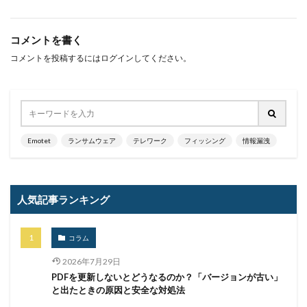
暗号化
暗号移行
暗号資産
暗号通貨
更新
更新プログラム
東京
東京オリンピック
コメントを書く
東京五輪
東京都
校務システム
株価
コメントを投稿するには
ログイン
してください。
検出
検知
検索
構文
標的
標的型メール
標的型メール訓練
標的型攻撃
権限
機密
機密性
機密情報
機能
民間企業
求人
決済
決済情報
決済画面
Emotet
ランサムウェア
テレワーク
フィッシング
情報漏洩
法人
法人情報
法律
注意
注意喚起
流出
添付
添付ファイル
港区
漏洩
人気記事ランキング
点検
特許庁
犯罪グループ
独立行政法人
生体認証
生成AI
産業スパイ
町民
コラム
画面ロック
病院
白梅豊岡病院
盗難
監査
監視
目的
知識
研修
破壊
2026年7月29日
PDFを更新しないとどうなるのか？「バージョンが古い」
確認不足
社内教育
社労士
社労夢
禁止
と出たときの原因と安全な対処法
私物
秘密保持
種類
積水ハウス
窃取