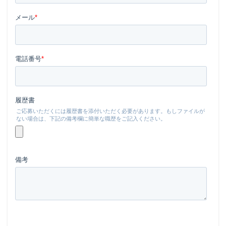
ランキング
ランサム
ランサムウェア
ランサムウェア. Windows
ランサムウェア対策
ランサムウェア被害
ランダムサブドメイン攻撃
リアルタイム
リクエスト
リコー
リスク
リスト型攻撃
リップル
リテラシー
リバースヴィッシング
リモート
リモートコントロール
リモートワーク
リモートワークセミナー
リモートワークセミナー.テレワーク
リンク
ルーター
レシートジェネレーター
ローソン
ログ
ログイン
ログ監視
ロシア
ロック
ワークスタイルテック
ワードプレス
ワーム
ワイファイ
ワンタイムパスワード
一括送信
一斉送信
一斉送信時
三井住友カード
三菱電機
不具合
不審
不審メール
不正