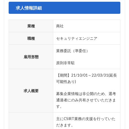
ハクティビズム
パケット
パスワード
求人情報詳細
パスワードスプレー
パスワードレス
パスワード使い回し
パスワード解析
業種
商社
パスワード解除
パソコン
ハッカー
ハッカーグループ
ハッカー不正アクセス
職種
セキュリティエンジニア
ハッカー集団
ハッキング
ハッキングされました
業務委託（準委任）
バックアップ
パッチ
ハニーポット
雇用形態
原則非常駐
バニティURL
ハフニウム
ばらまき
バレる
パロアルト
ビジネスメール
ビジネスメール詐欺
【期間】21/10/01～22/03/31(延長
ビックデータ
ビッグローブ
ビットコイン
可能性あり)
ビットポイント
ビデオ会議
ビデオ会議ツール
求人概要
募集企業情報は非公開のため、選考
ヒューマンエラー
ファームウェア
通過者にのみ共有させていただきま
ファイアウォール
ファイブ・アイズ
ファイル
す。
ファイルレス
ファイルレス攻撃
フィッシング
主にCSIRT業務の支援を行っていた
フィッシングサイト
フィッシングメール
だきます。