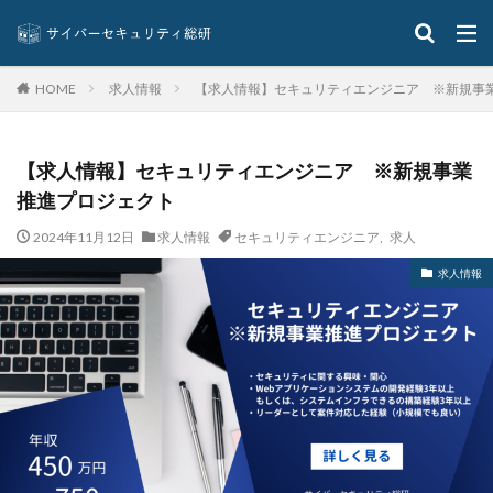
ボイスフィッシング
ポイント
ホスティング
ポスト量子暗号
ボット
ボットネット
ポップアップ
ホテル
ポリ・ネットワーク
求人情報
【求人情報】セキュリティエンジニア ※新規事
HOME
ポリシー
マイク
マイクロソフト
マイクロソフト・アクティブ・プロテクションズ・プログラム
【求人情報】セキュリティエンジニア ※新規事業
マイクロソフトアカウント
推進プロジェクト
マイクロソフトエクスチェンジサーバー
マイナビ
マイナポイント
マウイランサムウェア
マカフィー
2024年11月12日
求人情報
セキュリティエンジニア
,
求人
マクロ
マスキング
マルウェア
求人情報
マルウェア感染
マルスパム
マルバタイジング
マンディアント
ミス
メーリングリスト
メール
メール 誤送信
メールアカウント
メールアカウント情報
メールアドレス
メールアドレス情報
メールサーバー
メール誤送信
メディアワークス
メディバンク
メリット