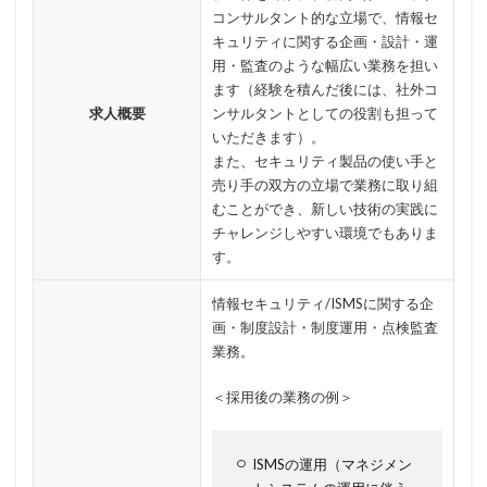
個人情報保護法
個人情報流出
個人情報漏洩
コンサルタント的な立場で、情報セ
キュリティに関する企画・設計・運
偽装
偽装サイト
偽装ページ
偽警告
用・監査のような幅広い業務を担い
偽造
元社員
充電
全国銀行協会
ます（経験を積んだ後には、社外コ
公共機関
公的機関
公開
内部
内部不正
求人概要
ンサルタントとしての役割も担って
いただきます）。
内閣サイバーセキュリティセンター
また、セキュリティ製品の使い手と
内閣府沖縄総合事務局
再生可能エネルギー
売り手の双方の立場で業務に取り組
むことができ、新しい技術の実践に
再発防止
写真
初期アクセスブローカー
チャレンジしやすい環境でもありま
初期侵入
初期設定
制裁金
削除
助成金
す。
北朝鮮
医師
医療
医療機関
半田病院
情報セキュリティ/ISMSに関する企
印影
厚労省初動対応チーム
原因
画・制度設計・制度運用・点検監査
原子力規制庁
口座情報
可視化
国分生協病院
業務。
国連安全保障理事会
地域金融機関
基本方針
＜採用後の業務の例＞
多要素認証
大企業
大多喜ガス
大阪急性期・総合医療センター
太陽光発電
ISMSの運用（マネジメン
奇安信集団
宅ふぁいる便
宅地建物取引業者免許