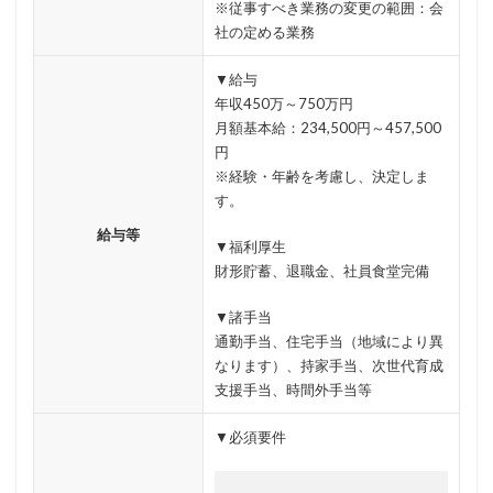
※従事すべき業務の変更の範囲：会
新型ウイルス
新型コロナウイルス
新潟県
社の定める業務
新種
方針
日本
日本HP
▼給与
日本サイバー犯罪対策センター
年収450万～750万円
日本医科大学武蔵小杉病院
日本損害保険協会
月額基本給：234,500円～457,500
日本郵便
日銀
明海大学
暗号
暗号BOM
円
※経験・年齢を考慮し、決定しま
暗号化
暗号移行
暗号資産
暗号通貨
す。
更新
更新プログラム
東京
東京オリンピック
給与等
▼福利厚生
東京五輪
東京都
校務システム
株価
財形貯蓄、退職金、社員食堂完備
検出
検知
検索
構文
標的
標的型メール
標的型メール訓練
標的型攻撃
▼諸手当
通勤手当、住宅手当（地域により異
権限
機密
機密性
機密情報
機能
なります）、持家手当、次世代育成
民間企業
求人
決済
決済情報
決済画面
支援手当、時間外手当等
法人
法人情報
法律
注意
注意喚起
▼必須要件
流出
添付
添付ファイル
港区
漏洩
点検
特許庁
犯罪グループ
独立行政法人