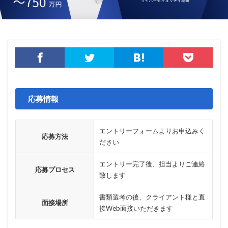
モナコイン
モニタリング
モバイル
やってはいけない
ヤフー
ヤマダ電機
ヤマハ
ユーザー
ユーザー情報
ユーロフィン
ゆうちょ
ゆうちょ銀行
ユニクロ
ライセンス
ラグナロッカー
ラテラルフィッシングメール
ランキング
ランサム
ランサムウェア
ランサムウェア. Windows
ランサムウェア対策
応募情報
ランサムウェア被害
ランダムサブドメイン攻撃
リアルタイム
リクエスト
リコー
リスク
エントリーフォームよりお申込みく
応募方法
リスト型攻撃
リップル
リテラシー
ださい
リバースヴィッシング
リモート
エントリー完了後、担当よりご連絡
応募プロセス
リモートコントロール
リモートワーク
致します
リモートワークセミナー
書類選考の後、クライアント様と直
面接場所
リモートワークセミナー.テレワーク
リンク
接Web面接いただきます
ルーター
レシートジェネレーター
ローソン