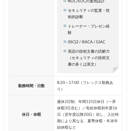
NOC/SOCの運用設計
警察
警視庁
警視庁サイバーセキュリティ対策本部
セキュリティの監査・技
豚の屠殺詐欺
負荷
資格
資産
踏み台
術的診断
身代金
転売
迷惑メール
退職
トレーナー・プレゼン経
通信の秘密
通販サイト
運用
違反
遠隔
験
遠隔操作
配信サービス
重要
(ISC)2 / ISACA / GIAC
量子コンピューター セキュリティ
英語の技術文書の読解力
（セキュリティの技術文
量子科学研究技術開発機構
量子耐性暗号
書の多くは英文）
量子脅威対策
金融
金融庁
金融機関
銀行
長崎
長野日報
開封
開発
8:20～17:00（フレックス勤務あ
閲覧
防犯
障害
電子マネー
電話番号
勤務時間・日数
り）
音声
顔認証
顧客情報
駆除
騙る
週休2日制、年間125日休日（一斉
高級車
休暇3日含む）／有給休暇初年度16
休日・休暇
日（翌年度以降20日）但し、入社時
検索
期により異なる、夏季休暇・年末年
始休暇など