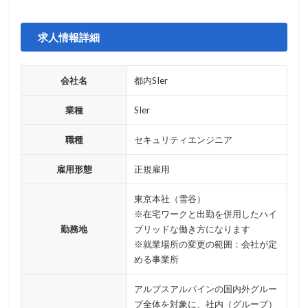
ログ
ログイン
ログ監視
ロシア
ロック
ワークスタイルテック
ワードプレス
ワーム
求人情報詳細
ワイファイ
ワンタイムパスワード
一括送信
一斉送信
一斉送信時
三井住友カード
会社名
都内SIer
三菱電機
不具合
不審
不審メール
不正
業種
SIer
不正アクセス
不正アプリ
不正プログラム
不正メール
不正ログイン
不正利用
不正送信
職種
セキュリティエンジニア
不正送金
中古
中国
中国人
中小企業
雇用形態
正規雇用
乗っ取られたら
乗っ取り
九州大学
事例
事故
二次被害
二段階
二段階認証
亜種
東京本社（雪谷）
人材
人為的ミス
人的ミス
令和
※在宅ワークと出勤を併用したハイ
勤務地
ブリッドな働き方になります
仮想デスクトップ
仮想通貨
仮想通過
任天堂
※就業場所の変更の範囲：会社が定
企業
企業向け
会社
位置情報
める事業所
使いまわし
使い回し
侵入
保守
保護
アルプスアルパインの国内外グルー
個人
個人向け
個人情報
個人情報保護委員会
プ全体を対象に、社内（グループ）