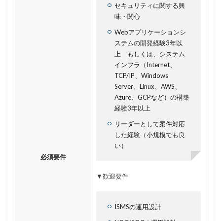
セキュリティに関する興
生体認証
生成AI
産業スパイ
町民
味・関心
画面ロック
病院
白梅豊岡病院
盗難
Webアプリケーションシ
監査
監視
目的
知識
研修
破壊
ステムの開発経験3年以
確認不足
社内教育
社労士
社労夢
禁止
上 もしくは、システム
インフラ（Internet、
私物
秘密保持
種類
積水ハウス
窃取
TCP/IP、Windows
窃盗
第三者
管理
管理者権限
紀永
Server、Linux、AWS、
Azure、GCPなど）の構築
紛失
経営者
経済連
給付金
総務省
経験3年以上
総当たり攻撃
置き引き
署名
群馬
脅威
リーダーとして案件対応
脅威ハンティング
脅迫
脆弱性
脆弱性診断
した経験（小規模でも良
自動車
自治体
行政
被害
被害事例
い）
必須要件
被害原因
被疑者
補助金
製品
製品比較
規制
設定ミス
診断
証拠
詐欺
▼歓迎要件
詐欺サイト
詐欺メール
認証
認証ダンピング
認証情報
誘導
誤入力
誤掲載
誤操作
ISMSの運用設計
誤表示
誤送信
調査
調査方法
警告