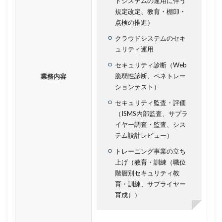
トシステムの運用に伴う
安全性
定額給付金
富士通
対策
規定改定、教育・棚卸・
対策方法
対談
専門家パネル
小学校
点検の推進）
小学館
岐阜
巧妙化
広告
広島
クラウドシステムのセキ
ュリティ運用
座談会
強化
復元
復旧
セキュリティ診断（Web
快活フロンティア
悪意
悪用
情報
脆弱性診断、ペネトレー
業務内容
情報システム
情報セキュリティ
ションテスト）
情報セキュリティマネジメントシステム
情報共有
セキュリティ監査・評価
情報流出
情報漏洩
情報窃取
情報管理
（ISMS内部監査、サプラ
イヤー調査・監査、シス
情報資産
情報閲覧
感染
慶応義塾大学
テム設計レビュー）
慶應義塾大学
懲戒免職
手口
手口、
トレーニング事業の立ち
手数料
技術
技術情報
持ち出し
掲載
上げ（教育・訓練（職位
換金
損害
改ざん
改正個人情報保護法
階層別セキュリティ教
育・訓練、サプライヤー
攻撃
攻撃インフラ
攻撃メール
攻撃手法
育成））
攻撃者
政府
教育
教育委員会
教育新聞社
教育機関
数
新型