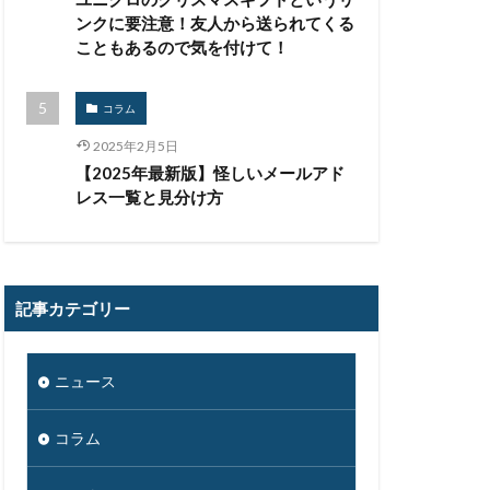
コンプライアンス
ンクに要注意！友人から送られてくる
こともあるので気を付けて！
リティ
コラム
サイバー攻撃
2025年2月5日
【2025年最新版】怪しいメールアド
チャー
レス一覧と見分け方
システム障害
スキミング
フィ
記事カテゴリー
グ
ンプ
スマホ
アプリ
ニュース
ィソフト
コラム
ンダー
セキュリティ教育