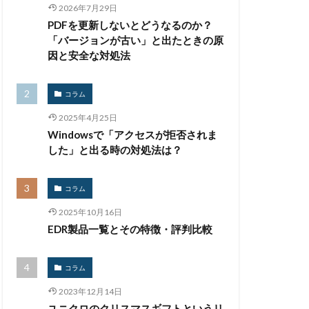
イベント
2026年7月29日
PDFを更新しないとどうなるのか？
インシデント対応
「バージョンが古い」と出たときの原
スティーラー
因と安全な対処法
スバスター
グ
ウォレット
コラム
ション
2025年4月25日
ュリティ
Windowsで「アクセスが拒否されま
した」と出る時の対処法は？
ンピック
ング
コラム
ュレス
2025年10月16日
EDR製品一覧とその特徴・評判比較
クラウド型
コラム
情報
2023年12月14日
コーナン
ユニクロのクリスマスギフトというリ