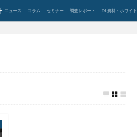
ョン
SSD
SSL
Storm-1865
Storm-2603
Storm―0324
ニュース
コラム
セミナー
調査レポート
DL資料・ホワイ
TAIMS
TBM
TeamT5
Telnet
Tenable
Termite
T
Thoma Bravo
TikTok
TLS
To
Trader Traiter
TrendMicr
Uber
UCS
UNC3886
UNC4736
UNC6040
Urba
USBメモリ
USB持ち出し
USB紛失
UTM
UTM 統合脅威
 Tyhoon
Vivo
VMware
VMware ESXi
VMware vSphere
F
Wanna Cry
Wannacry
WAONポイント
Water Hydra
Webサイト
webページ
web予約
WelcomeHR
WhatsApp
eaksV2
window7
Windows
Windows7
WindowsDefender
X
XDR
xiū gǒu
xynos Auto T5123
Yanluowang
YouTube
ZIP
zipファイル
Zoom
アウトソーシング
アカウント
ン
アカウントロック
アカウント情報
アクセス
アクセスコー
アサヒグループホールディングス
アスクル
アセスメント
アップ
アドウェア
アドレス
アドレス情報
アネモネ
アノニマス
プリ
アプリケーション
アラーム
アンインストール
アンケー