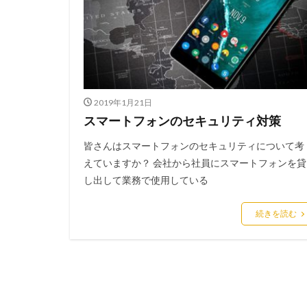
アンチウイルス
インジェクション
インスタ
イ
インフラ
イ
ウィルス対策
2019年1月21日
エクアドル
スマートフォンのセキュリティ対策
エモテット感染
皆さんはスマートフォンのセキュリティについて考
オーストラリア
えていますか？ 会社から社員にスマートフォンを貸
オンプレミス
し出して業務で使用している
ガートナー
キャッシュレス決
続きを読む
グッドライフカン
クラッカー
クリプトジャッキ
クレデンシャル