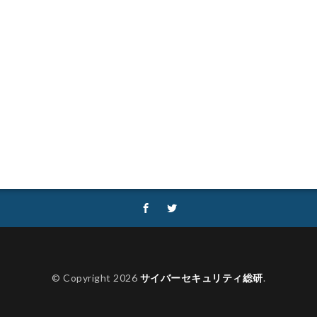
性
セキュリティ補助金
セキュリティ製品
セキュリティ診断
ロデイ
ゼロディ
ゼロデイ攻撃
ゼロトラスト
センチネルワン
ソフォス
ソフト
ソフトウェア
ソフトスキル
ソフトバンク
ダークネット市場
タイポスクワッティング
ダイレクトメール
タリン・メカニズム
チェック
チェックポイント
チャットワー
タフォレンジック
データベース
データ修復
データ復元
デー
データ破壊
ディープフェイク
ディズニー
デザリング
デ
ジック
デバイス
テレマティクス
テレワーク
テレワークセミ
ュリティ
どうなる
ドッペルゲンガードメイン
ドメイン
ドメ
フィック
トレーディングボット
トレンドマイクロ
トロイの木馬
なりすましメール
ニチレイ
ニトリ
ニュース
ネット
ネ
ネットワーク侵入
ノーウェアランサム
ノートパソコン
ノートン
ハードディスク
バグ
ハクティビズム
パケット
パスワード
© Copyright 2026
サイバーセキュリティ総研
.
ー
パスワードレス
パスワード使い回し
パスワード解析
パス
ッカー
ハッカーグループ
ハッカー不正アクセス
ハッカー集団