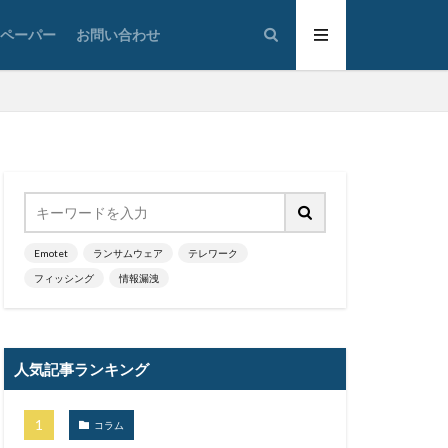
Sunburst
トペーパー
お問い合わせ
he Com
o
Trickbot
n VPN Proxy
管理
VallyRAT
VOD
VPN
Web
Webshell
White Rabbit
Word
Emotet
ランサムウェア
テレワーク
フィッシング
情報漏洩
YY Lai Yu
ド
人気記事ランキング
デート
アノマリ
コラム
ト