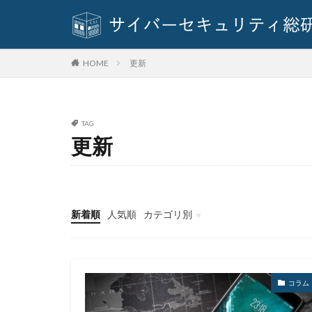
SQLインジェクシ
SUPERNOVA
Think Twice
更新
HOME
TVer
twitter
URL
USB
Vidar
Violet
TAG
VulzSec
WA
更新
webサーバー
Wi-Fi
WikiL
WordPress
新着順
人気順
カテゴリ別
Zero Day Initiative
イベント
インタビュー
クイズ
ニュース
アカウントトーク
アクセス権限
アップロード
コラム
アバスト
ア