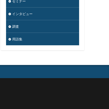
セミナー
セブン銀行
ソース
インタビュー
ダークウェブ
ダウンロード
調査
ク
ツール
用語集
タ復旧
ジタル
ナー
イン名ハイジャック
ドン・キホーテ
ットバンキング
のっとり
ワード解除
ハッキング