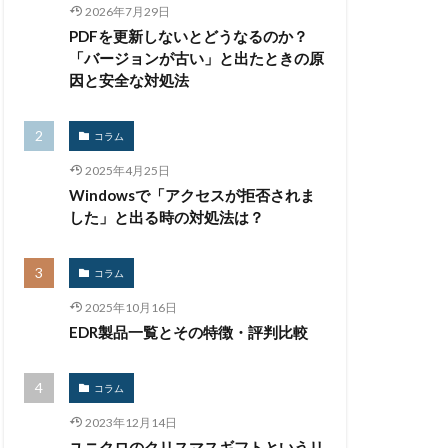
イベント
2026年7月29日
PDFを更新しないとどうなるのか？
インシデント対応
「バージョンが古い」と出たときの原
スティーラー
因と安全な対処法
スバスター
グ
ウォレット
コラム
ション
2025年4月25日
ュリティ
Windowsで「アクセスが拒否されま
した」と出る時の対処法は？
ンピック
ング
コラム
ュレス
2025年10月16日
EDR製品一覧とその特徴・評判比較
クラウド型
コラム
情報
2023年12月14日
コーナン
ユニクロのクリスマスギフトというリ