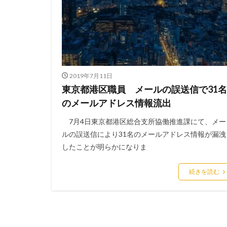
アンチウイルス
インジェクション
インスタ
イ
インフラ
イ
ウィルス対策
2019年7月11日
エクアドル
東京都港区職員 メールの誤送信で31名
エモテット感染
のメールアドレス情報流出
オーストラリア
7月4日東京都港区総合支所協働推進課にて、メー
オンプレミス
ルの誤送信により31名のメールアドレス情報が漏洩
ガートナー
したことが明らかになりま
キャッシュレス決
続きを読む
グッドライフカン
クラッカー
クリプトジャッキ
クレデンシャル