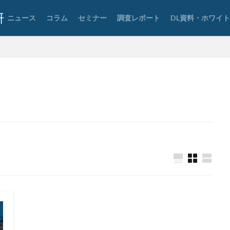
ョン
SSD
SSL
Storm-1865
Storm-2603
Storm―0324
ニュース
コラム
セミナー
調査レポート
DL資料・ホワイ
TAIMS
TBM
TeamT5
Telnet
Tenable
Termite
T
Thoma Bravo
TikTok
TLS
To
Trader Traiter
TrendMicr
Uber
UCS
UNC3886
UNC4736
UNC6040
Urba
USBメモリ
USB持ち出し
USB紛失
UTM
UTM 統合脅威
 Tyhoon
Vivo
VMware
VMware ESXi
VMware vSphere
F
Wanna Cry
Wannacry
WAONポイント
Water Hydra
Webサイト
webページ
web予約
WelcomeHR
WhatsApp
eaksV2
window7
Windows
Windows7
WindowsDefender
X
XDR
xiū gǒu
xynos Auto T5123
Yanluowang
YouTube
ZIP
zipファイル
Zoom
アウトソーシング
アカウント
ン
アカウントロック
アカウント情報
アクセス
アクセスコー
アサヒグループホールディングス
アスクル
アセスメント
アップ
アドウェア
アドレス
アドレス情報
アネモネ
アノニマス
プリ
アプリケーション
アラーム
アンインストール
アンケー