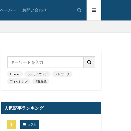
Sunburst
トペーパー
お問い合わせ
he Com
o
Trickbot
n VPN Proxy
管理
VallyRAT
VOD
VPN
Web
Webshell
White Rabbit
Word
Emotet
ランサムウェア
テレワーク
フィッシング
情報漏洩
YY Lai Yu
ド
人気記事ランキング
デート
アノマリ
コラム
ト