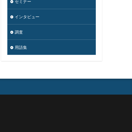
セミナー
セブン銀行
ソース
インタビュー
ダークウェブ
ダウンロード
調査
ク
ツール
用語集
タ復旧
ジタル
ナー
イン名ハイジャック
ドン・キホーテ
ットバンキング
のっとり
ワード解除
ハッキング