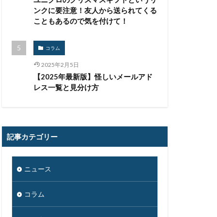
コンプライアンス
ンクに要注意！友人から送られてくる
こともあるので気を付けて！
リティ
コラム
サイバー攻撃
2025年2月5日
【2025年最新版】怪しいメールアド
チャー
レス一覧と見分け方
システム障害
スキミング
フィ
記事カテゴリー
グ
ンプ
スマホ
アプリ
ニュース
ィソフト
コラム
ンダー
セキュリティ教育