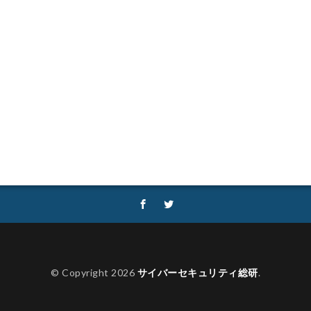
性
セキュリティ補助金
セキュリティ製品
セキュリティ診断
ロデイ
ゼロディ
ゼロデイ攻撃
ゼロトラスト
センチネルワン
ソフォス
ソフト
ソフトウェア
ソフトスキル
ソフトバンク
ダークネット市場
タイポスクワッティング
ダイレクトメール
タリン・メカニズム
チェック
チェックポイント
チャットワー
タフォレンジック
データベース
データ修復
データ復元
デー
データ破壊
ディープフェイク
ディズニー
デザリング
デ
ジック
デバイス
テレマティクス
テレワーク
テレワークセミ
ュリティ
どうなる
ドッペルゲンガードメイン
ドメイン
ドメ
フィック
トレーディングボット
トレンドマイクロ
トロイの木馬
なりすましメール
ニチレイ
ニトリ
ニュース
ネット
ネ
ネットワーク侵入
ノーウェアランサム
ノートパソコン
ノートン
ハードディスク
バグ
ハクティビズム
パケット
パスワード
© Copyright 2026
サイバーセキュリティ総研
.
ー
パスワードレス
パスワード使い回し
パスワード解析
パス
ッカー
ハッカーグループ
ハッカー不正アクセス
ハッカー集団