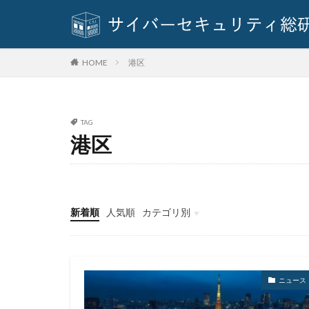
SQLインジェクシ
SUPERNOVA
Think Twice
港区
HOME
TVer
twitter
URL
USB
Vidar
Violet
TAG
VulzSec
WA
港区
webサーバー
Wi-Fi
WikiL
WordPress
新着順
人気順
カテゴリ別
Zero Day Initiative
イベント
インタビュー
クイズ
ニュース
アカウントトーク
アクセス権限
アップロード
ニュース
アバスト
ア