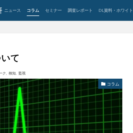
要素認証
大企業
大多喜ガス
大阪急性期・総合医療センター
ニュース
コラム
セミナー
調査レポート
DL資料・ホワイ
宅ふぁいる便
宅地建物取引業者免許
安全性
定額給付金
富士
談
専門家パネル
小学校
小学館
岐阜
巧妙化
広告
復元
復旧
快活フロンティア
悪意
悪用
情報
情報セキュリティマネジメントシステム
情報共有
情報流出
報管理
情報資産
情報閲覧
感染
慶応義塾大学
慶應義塾
ついて
手数料
技術
技術情報
持ち出し
掲載
換金
法
攻撃
攻撃インフラ
攻撃メール
攻撃手法
攻撃者
ーク
,
検知
,
監視
教育新聞社
教育機関
数
新型
新型ウイルス
新型コロナ
コラム
日本
日本HP
日本サイバー犯罪対策センター
日本医科大学武
日本郵便
日銀
明海大学
暗号
暗号BOM
暗号化
号通貨
更新
更新プログラム
東京
東京オリンピック
東
株価
検出
検知
検索
構文
標的
標的型メール
権限
機密
機密性
機密情報
機能
民間企業
求人
済画面
法人
法人情報
法律
注意
注意喚起
流出