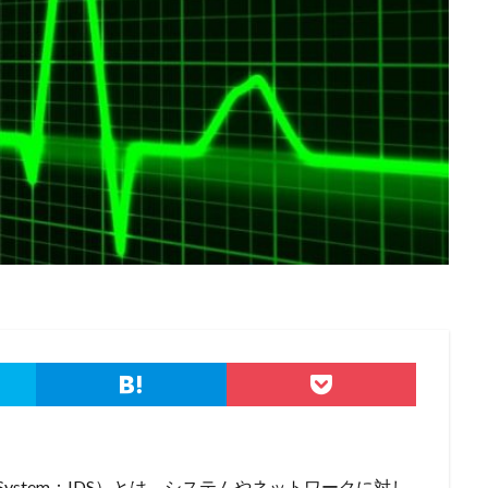
港区
漏洩
点検
特許庁
犯罪グループ
独立行政法人
スパイ
町民
画面ロック
病院
白梅豊岡病院
盗難
研修
破壊
確認不足
社内教育
社労士
社労夢
類
積水ハウス
窃取
窃盗
第三者
管理
管理者権限
連
給付金
総務省
総当たり攻撃
置き引き
署名
群
脅迫
脆弱性
脆弱性診断
自動車
自治体
行政
疑者
補助金
製品
製品比較
規制
設定ミス
診断
詐欺メール
認証
認証ダンピング
認証情報
誘導
誤入力
示
誤送信
調査
調査方法
警告
警察
警視庁
キュリティ対策本部
豚の屠殺詐欺
負荷
資格
資産
踏み
ール
退職
通信の秘密
通販サイト
運用
違反
遠隔
重要
量子コンピューター セキュリティ
量子科学研究技術開発機構
金融
金融庁
金融機関
銀行
長崎
長野日報
開封
電子マネー
電話番号
音声
顔認証
顧客情報
駆除
tion System：IDS）とは、システムやネットワークに対し