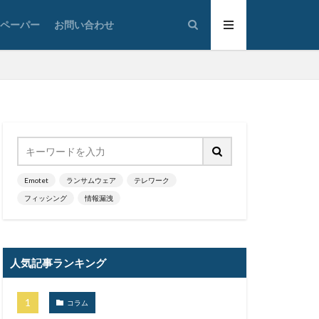
太陽光発電
トペーパー
お問い合わせ
通
対策
広島
情報システム
情報漏洩
大学
懲戒免職
損害
改ざん
政府
教育
ウイルス
新潟県
Emotet
ランサムウェア
テレワーク
フィッシング
情報漏洩
蔵小杉病院
暗号移行
京五輪
東京都
人気記事ランキング
標的型メール訓練
決済
コラム
添付