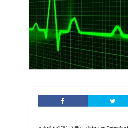
添付ファイル
生成AI
産業
目的
知識
秘密保持
種
経営者
経済
脅威ハンティング
被害原因
被
詐欺サイト
誤操作
誤表
警視庁サイバーセ
転売
迷惑メ
配信サービス
量子脅威対策
防犯
障害
不正侵入検知システム（Intrusion Detec