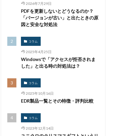
2026年7月29日
生体認証
PDFを更新しないとどうなるのか？
監査
監視
「バージョンが古い」と出たときの原
禁止
私物
因と安全な対処法
紀永
紛失
馬
脅威
コラム
被害
被害事例
2025年4月25日
証拠
Windowsで「アクセスが拒否されま
詐欺
した」と出る時の対処法は？
誤掲載
コラム
台
身代金
2025年10月16日
遠隔操作
EDR製品一覧とその特徴・評判比較
量子耐性暗号
開発
閲覧
コラム
騙る
高級車
2023年12月14日
ユニクロのクリスマスギフトというリ