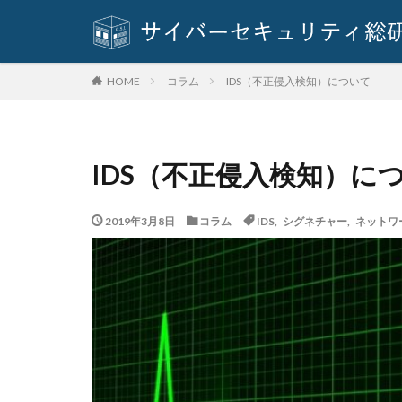
基本方針
多
奇安信集団
対策方法
対
コラム
IDS（不正侵入検知）について
HOME
座談会
強化
情報セキュリティ
情報窃取
情
IDS（不正侵入検知）に
手口
手口、
改正個人情報保護
2019年3月8日
コラム
IDS
,
シグネチャー
,
ネットワ
教育委員会
新種
方針
日本損害保険協会
暗号資産
暗
校務システム
標的型攻撃
決済情報
決