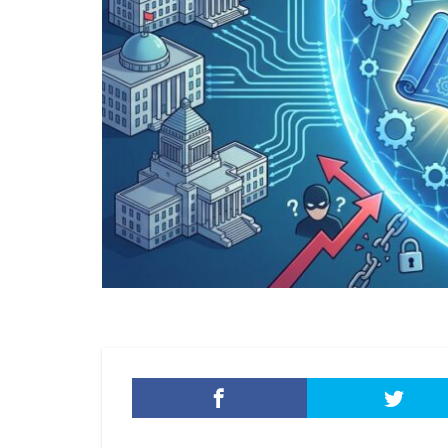
添付ファイル
生成AI
産業
目的
知識
秘密保持
種
経営者
経済
脅威ハンティング
被害原因
被
詐欺サイト
誤操作
誤表
警視庁サイバーセ
転売
迷惑メ
配信サービス
量子脅威対策
防犯
障害