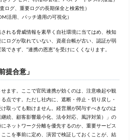
ド監査ログ、重要ログの長期保全と検索性）
SBOM活用、パッチ適用の可視化）
供される脅威情報を素早く自社環境に当てはめ、検知
逆にログが取れていない、資産台帳が古い、認証が弱
装できず、“連携の恩恵”を受けにくくなります。
前提合意」
させます。ここで官民連携が効くのは、注意喚起や観
きる点です。ただし社内に、遮断・停止・切り戻し・
受け取っても動けません。経営層が関与すべきなのは
業継続、顧客影響最小化、法令対応、風評対策）」の
時にネットワーク分離を優先するのか、重要サービス
。ここを事前に定め、演習で検証しておくことが、結