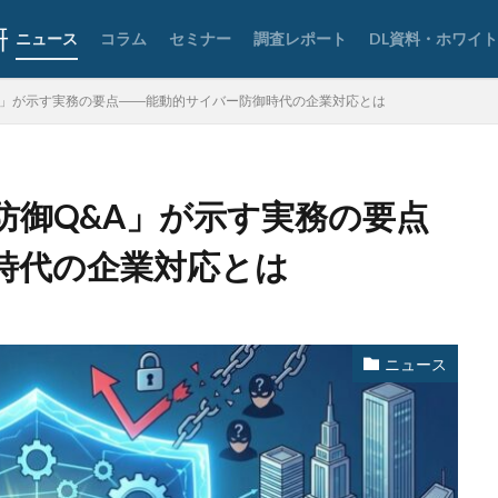
要素認証
大企業
大多喜ガス
大阪急性期・総合医療センター
ニュース
コラム
セミナー
調査レポート
DL資料・ホワイ
宅ふぁいる便
宅地建物取引業者免許
安全性
定額給付金
富士
談
専門家パネル
小学校
小学館
岐阜
巧妙化
広告
A」が示す実務の要点――能動的サイバー防御時代の企業対応とは
復元
復旧
快活フロンティア
悪意
悪用
情報
情報セキュリティマネジメントシステム
情報共有
情報流出
報管理
情報資産
情報閲覧
感染
慶応義塾大学
慶應義塾
防御Q&A」が示す実務の要点
手数料
技術
技術情報
持ち出し
掲載
換金
法
攻撃
攻撃インフラ
攻撃メール
攻撃手法
攻撃者
時代の企業対応とは
教育新聞社
教育機関
数
新型
新型ウイルス
新型コロナ
日本
日本HP
日本サイバー犯罪対策センター
日本医科大学武
日本郵便
日銀
明海大学
暗号
暗号BOM
暗号化
ニュース
号通貨
更新
更新プログラム
東京
東京オリンピック
東
株価
検出
検知
検索
構文
標的
標的型メール
権限
機密
機密性
機密情報
機能
民間企業
求人
済画面
法人
法人情報
法律
注意
注意喚起
流出