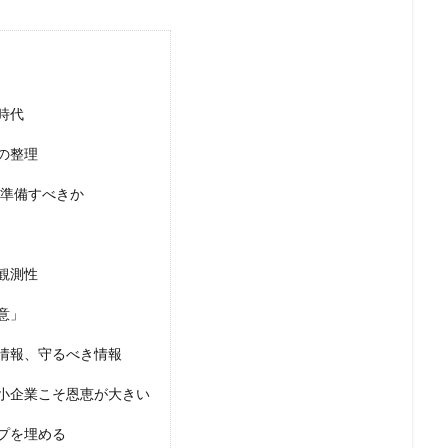
検索
時代
の整理
を準備すべきか
観測性
意」
情報、守るべき情報
小企業こそ恩恵が大きい
プを埋める