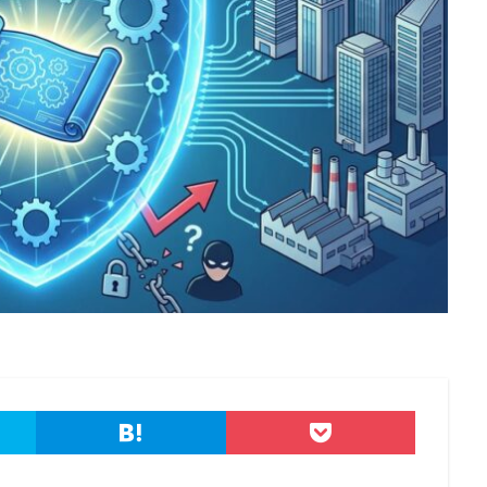
港区
漏洩
点検
特許庁
犯罪グループ
独立行政法人
スパイ
町民
画面ロック
病院
白梅豊岡病院
盗難
研修
破壊
確認不足
社内教育
社労士
社労夢
類
積水ハウス
窃取
窃盗
第三者
管理
管理者権限
連
給付金
総務省
総当たり攻撃
置き引き
署名
群
脅迫
脆弱性
脆弱性診断
自動車
自治体
行政
疑者
補助金
製品
製品比較
規制
設定ミス
診断
詐欺メール
認証
認証ダンピング
認証情報
誘導
誤入力
示
誤送信
調査
調査方法
警告
警察
警視庁
キュリティ対策本部
豚の屠殺詐欺
負荷
資格
資産
踏み
ール
退職
通信の秘密
通販サイト
運用
違反
遠隔
重要
量子コンピューター セキュリティ
量子科学研究技術開発機構
金融
金融庁
金融機関
銀行
長崎
長野日報
開封
電子マネー
電話番号
音声
顔認証
顧客情報
駆除