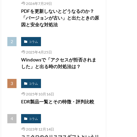
2026年7月29日
生体認証
PDFを更新しないとどうなるのか？
監査
監視
「バージョンが古い」と出たときの原
禁止
私物
因と安全な対処法
紀永
紛失
馬
脅威
コラム
被害
被害事例
2025年4月25日
証拠
Windowsで「アクセスが拒否されま
詐欺
した」と出る時の対処法は？
誤掲載
コラム
台
身代金
2025年10月16日
遠隔操作
EDR製品一覧とその特徴・評判比較
量子耐性暗号
開発
閲覧
コラム
騙る
高級車
2023年12月14日
ユニクロのクリスマスギフトというリ