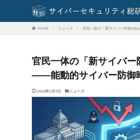
基本方針
多
奇安信集団
対策方法
対
ニュース
官民一体の「新サイバー防御Q&
HOME
座談会
強化
情報セキュリティ
情報窃取
情
官民一体の「新サイバー
手口
手口、
改正個人情報保護
――能動的サイバー防御
教育委員会
新種
方針
2026年1月9日
ニュース
日本損害保険協会
暗号資産
暗
校務システム
標的型攻撃
決済情報
決