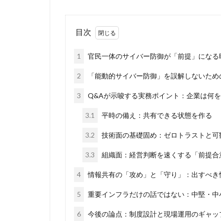
目次
1
官民一体のサイバー防御が「前提」になる
2
「能動的サイバー防御」を誤解しないため
3
Q&Aが示唆する実務ポイント：企業は何
3.1
平時の備え：共有できる状態を作る
3.2
技術面の基礎固め：ゼロトラストと可
3.3
組織面：経営判断を速くする「前提合
4
情報共有の「攻め」と「守り」：出すべき
5
重要インフラだけの話ではない：中堅・中
6
今後の論点：制度設計と現場運用のギャッ