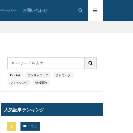
太陽光発電
トペーパー
お問い合わせ
通
対策
広島
情報システム
情報漏洩
大学
懲戒免職
損害
改ざん
政府
教育
ウイルス
新潟県
Emotet
ランサムウェア
テレワーク
フィッシング
情報漏洩
蔵小杉病院
暗号移行
京五輪
東京都
人気記事ランキング
標的型メール訓練
決済
コラム
添付