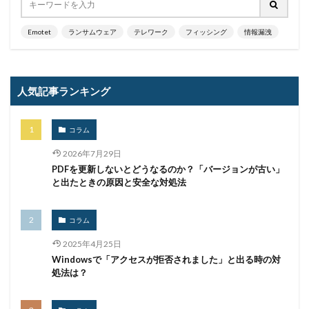
ハッカー集団
ハッキング
ハッキングされました
Emotet
ランサムウェア
テレワーク
フィッシング
情報漏洩
バックアップ
パッチ
ハニーポット
バニティURL
ハフニウム
ばらまき
バレる
パロアルト
ビジネスメール
ビジネスメール詐欺
人気記事ランキング
ビックデータ
ビッグローブ
ビットコイン
ビットポイント
ビデオ会議
ビデオ会議ツール
コラム
ヒューマンエラー
ファームウェア
2026年7月29日
ファイアウォール
ファイブ・アイズ
ファイル
PDFを更新しないとどうなるのか？「バージョンが古い」
ファイルレス
ファイルレス攻撃
フィッシング
と出たときの原因と安全な対処法
フィッシングサイト
フィッシングメール
フィッシングメールにどう対処すべきか?
コラム
フィッシング対策協議会
フィッシング詐欺
2025年4月25日
Windowsで「アクセスが拒否されました」と出る時の対
フィルタリング
フェス
フォーティネット
処法は？
フォーム
フォレスター
フォレンジック
ブックマーク
プライバシー
プライバシーマーク