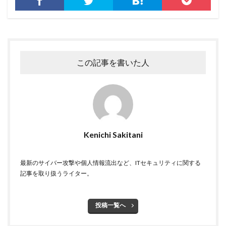
スキャン
スキル
スクリプト
スケウェアブロッカー
スタバ
ステガノグラフィ
ストレージ
スパイ
スパイウェア
スパム
スパムメール
スピアフィッシング
スプーフィング
この記事を書いた人
スマートEDR
スマートスピーカー
スマートフォン
スマートポンプ
スマホ
スミッシング
セイコーグループ株式会社
セキュア
セキュリティ
セキュリティアプリ
セキュリティインシデント
セキュリティエンジニア
セキュリティコード
Kenichi Sakitani
セキュリティソフト
セキュリティニュース
セキュリティパッチ
セキュリティプログラム
最新のサイバー攻撃や個人情報流出など、ITセキュリティに関する
セキュリティベンダー
セキュリティポリシー
記事を取り扱うライター。
セキュリティ人材
セキュリティ企業
セキュリティ対策
セキュリティ教育
投稿一覧へ
セキュリティ脆弱性
セキュリティ補助金