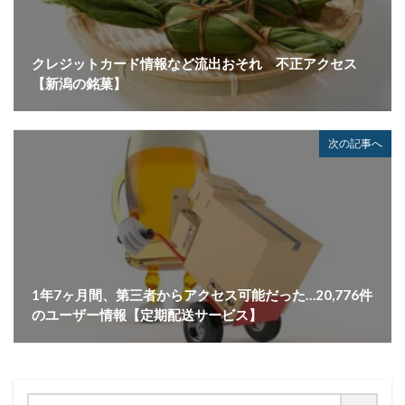
テレワークのセキュリティ
どうなる
ドッペルゲンガードメイン
ドメイン
クレジットカード情報など流出おそれ 不正アクセス
ドメイン名ハイジャック
トヨタ
トラフィック
【新潟の銘菓】
トレーディングボット
トレンドマイクロ
トロイの木馬
ドン・キホーテ
なりすまし
次の記事へ
なりすましメール
ニチレイ
ニトリ
ニュース
ネット
ネットバンキング
ネットワーク
ネットワーク侵入
ノーウェアランサム
ノートパソコン
ノートン
のっとり
バージョン
ハードディスク
バグ
ハクティビズム
パケット
パスワード
1年7ヶ月間、第三者からアクセス可能だった…20,776件
のユーザー情報【定期配送サービス】
パスワードスプレー
パスワードレス
パスワード使い回し
パスワード解析
パスワード解除
パソコン
ハッカー
ハッカーグループ
ハッカー不正アクセス