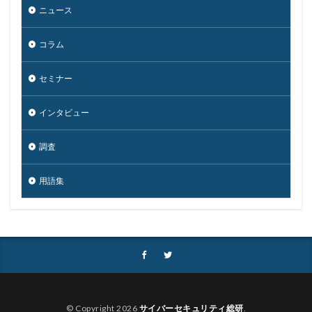
ニュース
マンディアント
ミス
メーリングリスト
メール
メール 誤送信
メールアカウント
コラム
メールアカウント情報
メールアドレス
セミナー
メールアドレス情報
メールサーバー
メール誤送信
メディアワークス
メディバンク
メリット
インタビュー
モナコイン
モニタリング
モバイル
やってはいけない
ヤフー
ヤマダ電機
ヤマハ
調査
ユーザー
ユーザー情報
ユーロフィン
用語集
ゆうちょ
ゆうちょ銀行
ユニクロ
ライセンス
ラグナロッカー
ラテラルフィッシングメール
ランキング
ランサム
ランサムウェア
ランサムウェア. Windows
ランサムウェア対策
ランサムウェア被害
ランダムサブドメイン攻撃
リアルタイム
リクエスト
リコー
リスク
© Copyright 2026
サイバーセキュリティ総研
.
リスト型攻撃
リップル
リテラシー