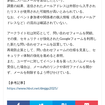
多数にスパムメールを送信したという。
コロナウイルス
コロニアル・パイプライン
調査の結果、送信されたメールアドレスは外部から入手され
コンプライアンス
サーバ
サーバー
サイト
たリストが使用された可能性が高いとみられている。
サイバー
サイバーインシデント
なお、イベント参加者や関係者の個人情報（氏名やメールア
ドレスなど）の流出は確認されていない。
サイバーセキュリティ
サイバーセキュリティお助け隊
サイバーセキュリティ保険
サイバーセキュリティ協議会
アークライト社は対応として、問い合わせフォームを閉鎖。
サイバーセキュリティ基本法
サイバーリーズン
その後、セキュリティが強化されたGoogleフォームを利用し
た新たな問い合わせフォームを設置している。
サイバーリスク保険
サイバー保険
サイバー攻撃
再発防止策として、問い合わせフォームの仕様を見直し、セ
サイバー攻撃の歴史
サイバー犯罪
キュリティ体制の強化を進めると表明。
サイバー犯罪条約
サイボウズ
サイランス
また、ユーザーに対してイベント名を装ったスパムメールを
サプライチェーン
サポート
サポート詐欺
受信した場合は、メール内のリンクや添付ファイルを開か
ず、メールを削除するよう呼びかけている。
シーザーズ
シグネチャ
シグネチャー
システム
システムエラー
システムエンジニア
【参考記事】
システムトラブル
システム設定
システム障害
https://www.hbst.net/dmjgp2025/
シマンテック
シャドーAI
シャドーIT
シャドウAI
シルバニアファミリー
スキミング