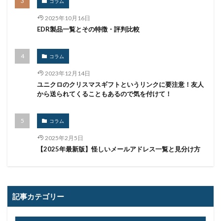
コラム
ブラウザ
ブルートフォースアタック
ブルガリア
2025年10月16日
プロキシ
プログラム
プロダクトキー
EDR製品一覧とその特徴・評判比較
ブロックチェーン
ペーパーレス化
ペアリング
ベトナム
ベネッセ
ペネトレーションテスト
コラム
ホームページ
ホームページ公開
ポーランド
2023年12月14日
ユニクロのクリスマスギフトというリンクに要注意！友人
ボイスフィッシング
ポイント
ホスティング
から送られてくることもあるので気を付けて！
ポスト量子暗号
ボット
ボットネット
ポップアップ
ホテル
ポリ・ネットワーク
コラム
ポリシー
マイク
マイクロソフト
2025年2月5日
マイクロソフト・アクティブ・プロテクションズ・プログラム
【2025年最新版】怪しいメールアドレス一覧と見分け方
マイクロソフトアカウント
マイクロソフトエクスチェンジサーバー
マイナビ
マイナポイント
マウイランサムウェア
マカフィー
記事カテゴリー
マクロ
マスキング
マルウェア
マルウェア感染
マルスパム
マルバタイジング