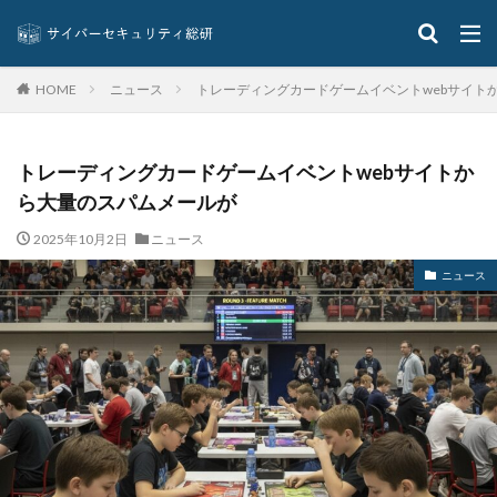
イーサリアム
イオン
イベント
インジェクション
インシデント
インシデントウイルス
インシデントレスポンス
ニュース
トレーディングカードゲームイベントwebサイト
HOME
インシデント対応
インスタ
インストール
インターネット
インタビュー
イントラ
トレーディングカードゲームイベントwebサイトか
インフォスティーラー
インフラ
インフルエンサー
ら大量のスパムメールが
ウィルス
ウイルス
ウイルスバスター
2025年10月2日
ニュース
ウィルスバスター
ウィルス対策
ウイルス感染
ウイルス被害
ウェア
ウェブ
ニュース
ウォーシッピング
ウォレット
エクアドル
エクスプロイト攻撃
エムケイシステム
エモテット
エモテットアクション
エモテット感染
エラーメール
エンジニア
エンドポイント
エンドポイントセキュリティ
オーストラリア
オーストラリア大学
オープンソース