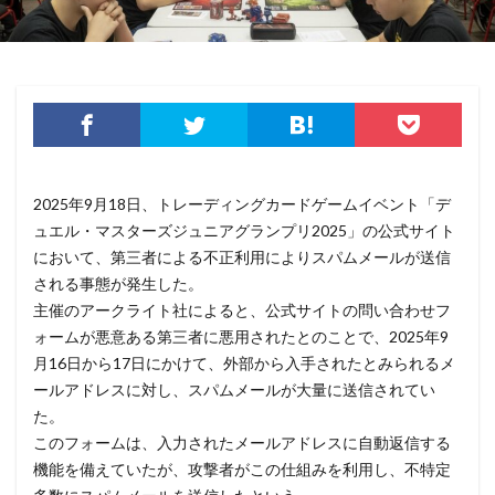
オリエンタルランド
オリンピック
オンプレミス
オンライン
オンラインゲーム
オンラインショップ
カーシェアリング
ガートナー
ガイドライン
カスペルスキー
カプコン
キムスキー
キャッシュレス
キャッシュレス決済
キャノン
グーグル
クアラルンプール国際空港
クッキー
2025年9月18日、トレーディングカードゲームイベント「デ
グッドライフカンパニー
クラウド
ュエル・マスターズジュニアグランプリ2025」の公式サイト
クラウドストライク
クラウドセキュリティ
において、第三者による不正利用によりスパムメールが送信
クラウド型
クラッカー
クラッキング
される事態が発生した。
グラントソントン
クリック
クリプトアジリティ
主催のアークライト社によると、公式サイトの問い合わせフ
ォームが悪意ある第三者に悪用されたとのことで、2025年9
クリプトジャッキング
クレカ
クレジット
月16日から17日にかけて、外部から入手されたとみられるメ
クレジットカード
クレジットカード情報
ールアドレスに対し、スパムメールが大量に送信されてい
クレデンシャル
クロスサイトスクリプティング
た。
クロネコ
コード
コード決済
コーナン
このフォームは、入力されたメールアドレスに自動返信する
機能を備えていたが、攻撃者がこの仕組みを利用し、不特定
コジマ
コスト
コロナウィルス