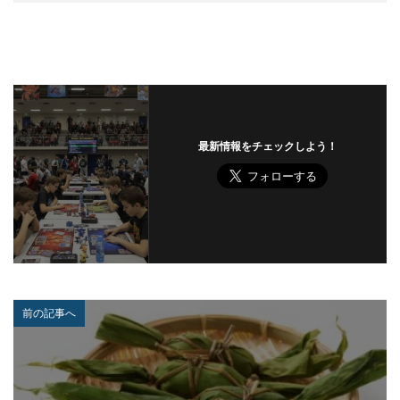
セキュリティ製品
セキュリティ診断
セブン銀行
セミナー
ゼロデイ
ゼロディ
ゼロデイ攻撃
ゼロトラスト
センチネルワン
ソース
ソースコード
ソフォス
ソフト
ソフトウェア
ソフトスキル
ソフトバンク
ダークウェブ
最新情報をチェックしよう！
ダークトレース
ダークネット市場
タイポスクワッティング
ダイレクトメール
ダウンロード
ダブルチェック
タリン・メカニズム
チェック
チェックポイント
チャットワーク
ツール
データ
データフォレンジック
データベース
データ修復
データ復元
データ復旧
データ持ち出し
データ破壊
前の記事へ
ディープフェイク
ディズニー
デザリング
デジタル
デジタルフォレンジック
デバイス
テレマティクス
テレワーク
テレワークセミナー