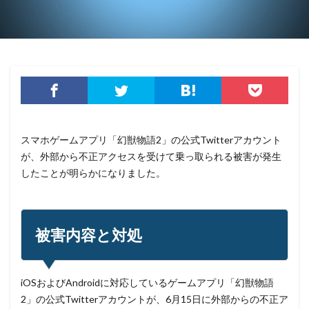
コンプライアンス
サーバ
サーバー
サイト
サイバー
サイバーインシデント
サイバーセキュリティ
サイバーセキュリティお助け隊
サイバーセキュリティ保険
サイバーセキュリティ協議会
サイバーセキュリティ基本法
サイバーリーズン
サイバーリスク保険
サイバー保険
サイバー攻撃
サイバー攻撃の歴史
サイバー犯罪
スマホゲームアプリ「幻獣物語2」の公式Twitterアカウント
サイバー犯罪条約
サイボウズ
サイランス
が、外部から不正アクセスを受けて乗っ取られる被害が発生
したことが明らかになりました。
サプライチェーン
サポート
サポート詐欺
シーザーズ
シグネチャ
シグネチャー
システム
システムエラー
システムエンジニア
被害内容と対処
システムトラブル
システム設定
システム障害
シマンテック
シャドーAI
シャドーIT
シャドウAI
シルバニアファミリー
スキミング
iOSおよびAndroidに対応しているゲームアプリ「幻獣物語
スキャン
スキル
スクリプト
2」の公式Twitterアカウントが、6月15日に外部からの不正ア