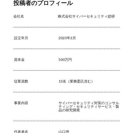
投稿者のプロフィール
ドッペルゲンガードメイン
ドメイン
ドメイン名ハイジャック
トヨタ
トラフィック
会社名
株式会社サイバーセキュリティ総研
トレーディングボット
トレンドマイクロ
トロイの木馬
ドン・キホーテ
なりすまし
設立年月
2023年2月
なりすましメール
ニチレイ
ニトリ
ニュース
ネット
ネットバンキング
ネットワーク
ネットワーク侵入
ノーウェアランサム
資本金
500万円
ノートパソコン
ノートン
のっとり
バージョン
ハードディスク
バグ
従業員数
13名（業務委託含む）
ハクティビズム
パケット
パスワード
パスワードスプレー
パスワードレス
パスワード使い回し
パスワード解析
事業内容
サイバーセキュリティ対策のコンサル
ティング・セキュリティサービス・製
品の研究開発
パスワード解除
パソコン
ハッカー
ハッカーグループ
ハッカー不正アクセス
ハッカー集団
ハッキング
ハッキングされました
代表者名
山口啓