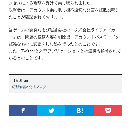
クセスによる攻撃を受けて乗っ取られました。
スケウェアブロッカー
スタバ
ステガノグラフィ
攻撃者は、アカウント乗っ取り後不適切な発言を複数投稿し
ストレージ
スパイ
スパイウェア
スパム
たことが確認されております。
スパムメール
スピアフィッシング
スプーフィング
当ゲームの開発および運営会社の「株式会社ライフメイカ
スマートEDR
スマートスピーカー
スマートフォン
ー」は、問題の投稿内容を削除後、アカウントパスワードを
スマートポンプ
スマホ
スミッシング
複雑なものに変更をし対処を行ったとのことです。
セイコーグループ株式会社
セキュア
セキュリティ
また、Twitterと外部アプリケーションとの連携も解除されて
セキュリティアプリ
セキュリティインシデント
いるとのことです。
セキュリティエンジニア
セキュリティコード
セキュリティソフト
セキュリティニュース
【参考URL】
セキュリティパッチ
セキュリティプログラム
幻獣物語2 公式ブログ
セキュリティベンダー
セキュリティポリシー
セキュリティ人材
セキュリティ企業
セキュリティ対策
セキュリティ教育
セキュリティ脆弱性
セキュリティ補助金
セキュリティ製品
セキュリティ診断
セブン銀行