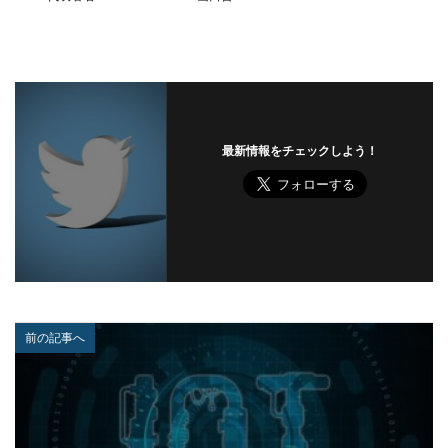
バックアップ
パッチ
ハニーポット
バニティURL
ハフニウム
ばらまき
バレる
パロアルト
ビジネスメール
ビジネスメール詐欺
ビックデータ
ビッグローブ
ビットコイン
ビットポイント
ビデオ会議
ビデオ会議ツール
最新情報をチェックしよう！
ヒューマンエラー
ファームウェア
ファイアウォール
ファイブ・アイズ
ファイル
ファイルレス
ファイルレス攻撃
フィッシング
フィッシングサイト
フィッシングメール
フィッシングメールにどう対処すべきか?
フィッシング対策協議会
フィッシング詐欺
前の記事へ
フィルタリング
フェス
フォーティネット
フォーム
フォレスター
フォレンジック
ブックマーク
プライバシー
プライバシーマーク
ブラウザ
ブルートフォースアタック
ブルガリア