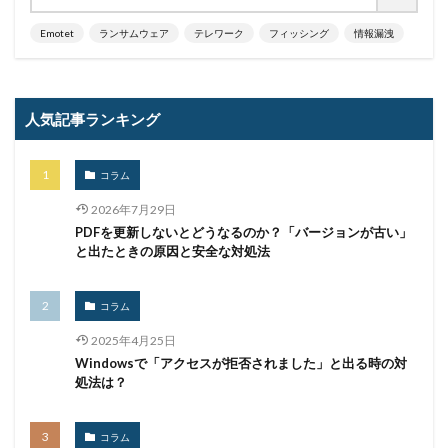
メール
メール 誤送信
メールアカウント
Emotet
ランサムウェア
テレワーク
フィッシング
情報漏洩
メールアカウント情報
メールアドレス
メールアドレス情報
メールサーバー
メール誤送信
メディアワークス
メディバンク
メリット
人気記事ランキング
モナコイン
モニタリング
モバイル
やってはいけない
ヤフー
ヤマダ電機
ヤマハ
コラム
ユーザー
ユーザー情報
ユーロフィン
2026年7月29日
PDFを更新しないとどうなるのか？「バージョンが古い」
ゆうちょ
ゆうちょ銀行
ユニクロ
ライセンス
と出たときの原因と安全な対処法
ラグナロッカー
ラテラルフィッシングメール
ランキング
ランサム
ランサムウェア
コラム
ランサムウェア. Windows
ランサムウェア対策
2025年4月25日
ランサムウェア被害
ランダムサブドメイン攻撃
Windowsで「アクセスが拒否されました」と出る時の対
処法は？
リアルタイム
リクエスト
リコー
リスク
リスト型攻撃
リップル
リテラシー
コラム
リバースヴィッシング
リモート