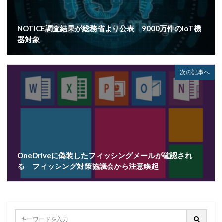
プロキシ
プログラム
プロダクトキー
ブロックチェーン
ペーパーレス化
ペアリング
NOTICE調査結果が総務省より公表 9000万件のIoT機
器対象
ベトナム
ベネッセ
ペネトレーションテスト
ホームページ
ホームページ公開
ポーランド
ボイスフィッシング
ポイント
ホスティング
次の記事へ
ポスト量子暗号
ボット
ボットネット
ポップアップ
ホテル
ポリ・ネットワーク
ポリシー
マイク
マイクロソフト
マイクロソフト・アクティブ・プロテクションズ・プログラム
マイクロソフトアカウント
OneDriveに偽装したフィッシングメールが確認され
マイクロソフトエクスチェンジサーバー
マイナビ
る フィッシング対策協議会から注意喚起
マイナポイント
マウイランサムウェア
マカフィー
マクロ
マスキング
マルウェア
マルウェア感染
マルスパム
マルバタイジング
マンディアント
ミス
メーリングリスト