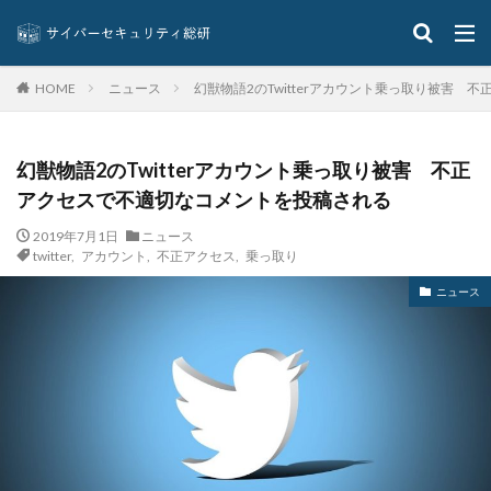
オンライン
オンラインゲーム
オンラインショップ
カーシェアリング
ガートナー
ガイドライン
カスペルスキー
カプコン
キムスキー
ニュース
幻獣物語2のTwitterアカウント乗っ取り被害
HOME
キャッシュレス
キャッシュレス決済
キャノン
グーグル
クアラルンプール国際空港
クッキー
幻獣物語2のTwitterアカウント乗っ取り被害 不正
グッドライフカンパニー
クラウド
アクセスで不適切なコメントを投稿される
クラウドストライク
クラウドセキュリティ
2019年7月1日
ニュース
クラウド型
クラッカー
クラッキング
twitter
,
アカウント
,
不正アクセス
,
乗っ取り
グラントソントン
クリック
クリプトアジリティ
ニュース
クリプトジャッキング
クレカ
クレジット
クレジットカード
クレジットカード情報
クレデンシャル
クロスサイトスクリプティング
クロネコ
コード
コード決済
コーナン
コジマ
コスト
コロナウィルス
コロナウイルス
コロニアル・パイプライン