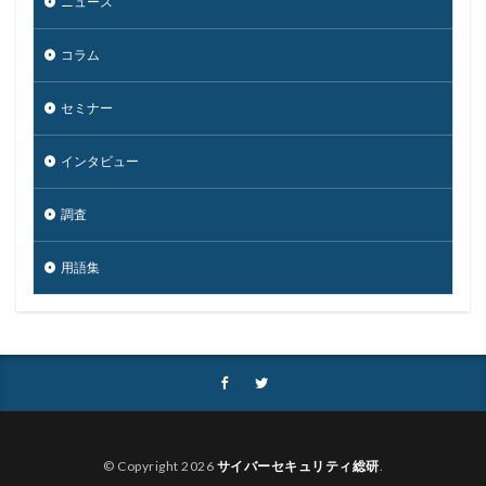
ニュース
仮想デスクトップ
仮想通貨
仮想通過
任天堂
コラム
企業
企業向け
会社
位置情報
使いまわし
使い回し
侵入
保守
保護
セミナー
個人
個人向け
個人情報
個人情報保護委員会
個人情報保護法
個人情報流出
個人情報漏洩
インタビュー
偽装
偽装サイト
偽装ページ
偽警告
調査
偽造
元社員
充電
全国銀行協会
公共機関
公的機関
公開
内部
内部不正
用語集
内閣サイバーセキュリティセンター
内閣府沖縄総合事務局
再生可能エネルギー
再発防止
写真
初期アクセスブローカー
初期侵入
初期設定
制裁金
削除
助成金
北朝鮮
医師
医療
医療機関
半田病院
印影
厚労省初動対応チーム
原因
© Copyright 2026
サイバーセキュリティ総研
.
原子力規制庁
口座情報
可視化
国分生協病院