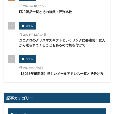
リモートコントロール
リモートワーク
2025年10月16日
EDR製品一覧とその特徴・評判比較
リモートワークセミナー
リモートワークセミナー.テレワーク
リンク
コラム
ルーター
レシートジェネレーター
ローソン
2023年12月14日
ログ
ログイン
ログ監視
ロシア
ロック
ユニクロのクリスマスギフトというリンクに要注意！友人
ワークスタイルテック
ワードプレス
ワーム
から送られてくることもあるので気を付けて！
ワイファイ
ワンタイムパスワード
一括送信
コラム
一斉送信
一斉送信時
三井住友カード
三菱電機
不具合
不審
不審メール
不正
2025年2月5日
【2025年最新版】怪しいメールアドレス一覧と見分け方
不正アクセス
不正アプリ
不正プログラム
不正メール
不正ログイン
不正利用
不正送信
不正送金
中古
中国
中国人
中小企業
記事カテゴリー
乗っ取られたら
乗っ取り
九州大学
事例
事故
二次被害
二段階
二段階認証
亜種
人材
人為的ミス
人的ミス
令和