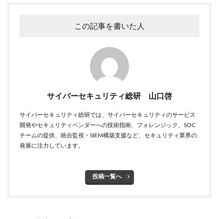
セミナー
ゼロデイ
ゼロディ
ゼロデイ攻撃
ゼロトラスト
センチネルワン
ソース
この記事を書いた人
ソースコード
ソフォス
ソフト
ソフトウェア
ソフトスキル
ソフトバンク
ダークウェブ
ダークトレース
ダークネット市場
タイポスクワッティング
ダイレクトメール
サイバーセキュリティ総研 山口啓
ダウンロード
ダブルチェック
タリン・メカニズム
チェック
チェックポイント
チャットワーク
サイバーセキュリティ総研では、サイバーセキュリティのサービス
ツール
データ
データフォレンジック
開発やセキュリティベンダーへの技術指南、フォレンジック、SOC
チームの提供、統合監視・SIEM構築支援など、セキュリティ業界の
データベース
データ修復
データ復元
発展に注力しています。
データ復旧
データ持ち出し
データ破壊
ディープフェイク
ディズニー
デザリング
投稿一覧へ
デジタル
デジタルフォレンジック
デバイス
テレマティクス
テレワーク
テレワークセミナー
テレワークのセキュリティ
どうなる