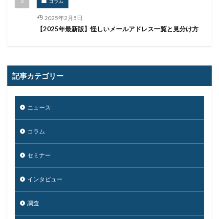
コラム
ユーザー
ユーザー情報
ユーロフィン
ゆうちょ
ゆうちょ銀行
ユニクロ
ライセンス
2025年2月5日
【2025年最新版】怪しいメールアドレス一覧と見分け方
ラグナロッカー
ラテラルフィッシングメール
ランキング
ランサム
ランサムウェア
ランサムウェア. Windows
ランサムウェア対策
記事カテゴリー
ランサムウェア被害
ランダムサブドメイン攻撃
リアルタイム
リクエスト
リコー
リスク
リスト型攻撃
リップル
リテラシー
ニュース
リバースヴィッシング
リモート
コラム
リモートコントロール
リモートワーク
リモートワークセミナー
セミナー
リモートワークセミナー.テレワーク
リンク
インタビュー
ルーター
レシートジェネレーター
ローソン
ログ
ログイン
ログ監視
ロシア
ロック
調査
ワークスタイルテック
ワードプレス
ワーム