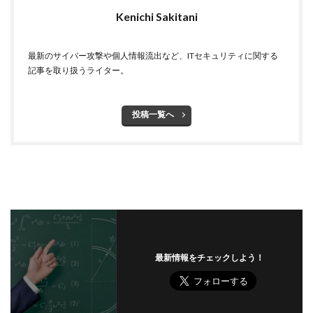
Kenichi Sakitani
チェック
チェックポイント
チャットワーク
ツール
データ
データフォレンジック
最新のサイバー攻撃や個人情報流出など、ITセキュリティに関する
データベース
データ修復
データ復元
記事を取り扱うライター。
データ復旧
データ持ち出し
データ破壊
ディープフェイク
ディズニー
デザリング
投稿一覧へ
デジタル
デジタルフォレンジック
デバイス
テレマティクス
テレワーク
テレワークセミナー
テレワークのセキュリティ
どうなる
ドッペルゲンガードメイン
ドメイン
ドメイン名ハイジャック
トヨタ
トラフィック
トレーディングボット
トレンドマイクロ
トロイの木馬
ドン・キホーテ
なりすまし
最新情報をチェックしよう！
なりすましメール
ニチレイ
ニトリ
ニュース
ネット
ネットバンキング
ネットワーク