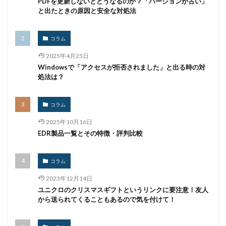
PDFを更新しないとどうなるのか？「バージョンが古い」
ポップアップ
ホテル
ポリ・ネットワーク
と出たときの原因と安全な対処法
ポリシー
マイク
マイクロソフト
マイクロソフト・アクティブ・プロテクションズ・プログラム
コラム
マイクロソフトアカウント
2025年4月25日
マイクロソフトエクスチェンジサーバー
マイナビ
Windowsで「アクセスが拒否されました」と出る時の対
処法は？
マイナポイント
マウイランサムウェア
マカフィー
マクロ
マスキング
マルウェア
コラム
マルウェア感染
マルスパム
マルバタイジング
2025年10月16日
マンディアント
ミス
メーリングリスト
EDR製品一覧とその特徴・評判比較
メール
メール 誤送信
メールアカウント
メールアカウント情報
メールアドレス
コラム
メールアドレス情報
メールサーバー
メール誤送信
2023年12月14日
メディアワークス
メディバンク
メリット
ユニクロのクリスマスギフトというリンクに要注意！友人
から送られてくることもあるので気を付けて！
モナコイン
モニタリング
モバイル
やってはいけない
ヤフー
ヤマダ電機
ヤマハ