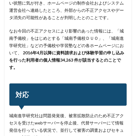
い状態に気が付き、ホームページの制作会社およびシステム
サイバー犯罪条約
サイボウズ
サイランス
運営会社へ連絡したところ、外部からの不正アクセスやデー
サプライチェーン
サポート
サポート詐欺
タ消失の可能性があることが判明したとのことです。
シーザーズ
シグネチャ
シグネチャー
なお今回の不正アクセスにより影響のあった情報には、「城
システム
システムエラー
システムエンジニア
南予備校」をはじめとする「城南予備校ＤＵＯ」、「城南進
システムトラブル
システム設定
システム障害
学研究社」などの予備校や学習塾などの各ホームページにお
いて、
2016年4月以降に資料請求および体験学習の申し込み
シマンテック
シャドーAI
シャドーIT
を行った利用者の個人情報34,263 件が該当するとのことで
シャドウAI
シルバニアファミリー
スキミング
す。
スキャン
スキル
スクリプト
スケウェアブロッカー
スタバ
ステガノグラフィ
ストレージ
スパイ
スパイウェア
スパム
対応
スパムメール
スピアフィッシング
スプーフィング
スマートEDR
スマートスピーカー
スマートフォン
城南進学研究社は問題発覚後、被害拡散防止のため不正アク
スマートポンプ
スマホ
スミッシング
セスを受けたwebサーバーを停止後、代替サーバーにて情報
セイコーグループ株式会社
セキュア
セキュリティ
発信を行っている状況で、並行して被害の調査およびセキュ
セキュリティアプリ
セキュリティインシデント