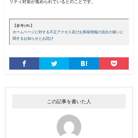
リティ対策が進められているとのことです。
セキュリティエンジニア
セキュリティコード
セキュリティソフト
セキュリティニュース
【参考URL】
セキュリティパッチ
セキュリティプログラム
ホームページに対する不正アクセス及びお客様情報の流出の疑いに
セキュリティベンダー
セキュリティポリシー
関するお知らせとお詫び
セキュリティ人材
セキュリティ企業
セキュリティ対策
セキュリティ教育
セキュリティ脆弱性
セキュリティ補助金
セキュリティ製品
セキュリティ診断
セブン銀行
セミナー
ゼロデイ
ゼロディ
ゼロデイ攻撃
ゼロトラスト
センチネルワン
ソース
この記事を書いた人
ソースコード
ソフォス
ソフト
ソフトウェア
ソフトスキル
ソフトバンク
ダークウェブ
ダークトレース
ダークネット市場
タイポスクワッティング
ダイレクトメール
ダウンロード
ダブルチェック
タリン・メカニズム