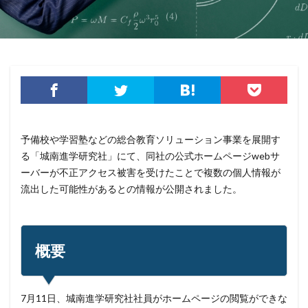
クラウド型
クラッカー
クラッキング
グラントソントン
クリック
クリプトアジリティ
クリプトジャッキング
クレカ
クレジット
クレジットカード
クレジットカード情報
クレデンシャル
クロスサイトスクリプティング
クロネコ
コード
コード決済
コーナン
予備校や学習塾などの総合教育ソリューション事業を展開す
コジマ
コスト
コロナウィルス
る「城南進学研究社」にて、同社の公式ホームページwebサ
コロナウイルス
コロニアル・パイプライン
ーバーが不正アクセス被害を受けたことで複数の個人情報が
コンプライアンス
サーバ
サーバー
サイト
流出した可能性があるとの情報が公開されました。
サイバー
サイバーインシデント
サイバーセキュリティ
サイバーセキュリティお助け隊
サイバーセキュリティ保険
サイバーセキュリティ協議会
概要
サイバーセキュリティ基本法
サイバーリーズン
サイバーリスク保険
サイバー保険
サイバー攻撃
7月11日、城南進学研究社社員がホームページの閲覧ができな
サイバー攻撃の歴史
サイバー犯罪