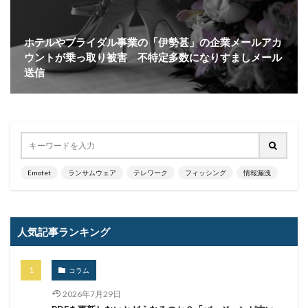
ファイアウォール
ファイブ・アイズ
ファイル
ファイルレス
ファイルレス攻撃
フィッシング
ホテルやブライダル事業の「伊勢甚」の企業メールアカ
フィッシングサイト
フィッシングメール
ウントが乗っ取り被害 不特定多数になりすましメール
フィッシングメールにどう対処すべきか?
送信
フィッシング対策協議会
フィッシング詐欺
フィルタリング
フェス
フォーティネット
フォーム
フォレスター
フォレンジック
ブックマーク
プライバシー
プライバシーマーク
ブラウザ
ブルートフォースアタック
ブルガリア
Emotet
ランサムウェア
テレワーク
フィッシング
情報漏洩
プロキシ
プログラム
プロダクトキー
ブロックチェーン
ペーパーレス化
ペアリング
ベトナム
ベネッセ
ペネトレーションテスト
人気記事ランキング
ホームページ
ホームページ公開
ポーランド
ボイスフィッシング
ポイント
ホスティング
コラム
ポスト量子暗号
ボット
ボットネット
2026年7月29日