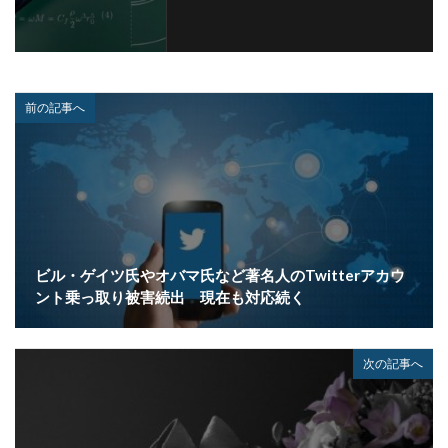
ネットワーク侵入
ノーウェアランサム
ノートパソコン
ノートン
のっとり
バージョン
ハードディスク
バグ
ハクティビズム
パケット
パスワード
前の記事へ
パスワードスプレー
パスワードレス
パスワード使い回し
パスワード解析
パスワード解除
パソコン
ハッカー
ハッカーグループ
ハッカー不正アクセス
ハッカー集団
ハッキング
ハッキングされました
バックアップ
パッチ
ハニーポット
ビル・ゲイツ氏やオバマ氏など著名人のTwitterアカウ
ント乗っ取り被害続出 現在も対応続く
バニティURL
ハフニウム
ばらまき
バレる
パロアルト
ビジネスメール
ビジネスメール詐欺
ビックデータ
ビッグローブ
ビットコイン
次の記事へ
ビットポイント
ビデオ会議
ビデオ会議ツール
ヒューマンエラー
ファームウェア