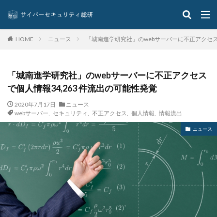
ウイルス被害
ウェア
ウェブ
ウォーシッピング
ウォレット
エクアドル
ニュース
「城南進学研究社」のwebサーバーに不正アクセスで
エクスプロイト攻撃
エムケイシステム
エモテット
HOME
エモテットアクション
エモテット感染
エラーメール
エンジニア
エンドポイント
「城南進学研究社」のwebサーバーに不正アクセス
エンドポイントセキュリティ
オーストラリア
で個人情報34,263 件流出の可能性発覚
オーストラリア大学
オープンソース
2020年7月17日
ニュース
オリエンタルランド
オリンピック
オンプレミス
webサーバー
,
セキュリティ
,
不正アクセス
,
個人情報
,
情報流出
オンライン
オンラインゲーム
オンラインショップ
ニュース
カーシェアリング
ガートナー
ガイドライン
カスペルスキー
カプコン
キムスキー
キャッシュレス
キャッシュレス決済
キャノン
グーグル
クアラルンプール国際空港
クッキー
グッドライフカンパニー
クラウド
クラウドストライク
クラウドセキュリティ