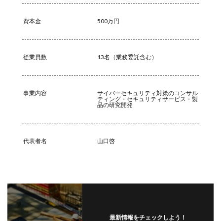
リモートワークセミナー
資本金
500万円
リモートワークセミナー.テレワーク
リンク
ルーター
レシートジェネレーター
ローソン
ログ
ログイン
ログ監視
ロシア
ロック
従業員数
13名（業務委託含む）
ワークスタイルテック
ワードプレス
ワーム
ワイファイ
ワンタイムパスワード
一括送信
事業内容
サイバーセキュリティ対策のコンサル
ティング・セキュリティサービス・製
一斉送信
一斉送信時
三井住友カード
品の研究開発
三菱電機
不具合
不審
不審メール
不正
不正アクセス
不正アプリ
不正プログラム
代表者名
山口啓
不正メール
不正ログイン
不正利用
不正送信
不正送金
中古
中国
中国人
中小企業
乗っ取られたら
乗っ取り
九州大学
事例
事故
二次被害
二段階
二段階認証
亜種
人材
人為的ミス
人的ミス
令和
最新情報をチェックしよう！
仮想デスクトップ
仮想通貨
仮想通過
任天堂