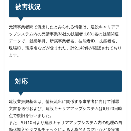
被害状況
バニティURL
ハフニウム
ばらまき
バレる
パロアルト
ビジネスメール
ビジネスメール詐欺
ビックデータ
ビッグローブ
ビットコイン
元請事業者間で流出したとみられる情報は、建設キャリアア
ビットポイント
ビデオ会議
ビデオ会議ツール
ップシステム内の元請事業36社の技能者 1,881名の就業関連
ヒューマンエラー
ファームウェア
データで、就業年月、所属事業者名、技能者ID、技能者名、
現場ID、現場名などが含まれた、計2,149件が確認されており
ファイアウォール
ファイブ・アイズ
ファイル
ます。
ファイルレス
ファイルレス攻撃
フィッシング
フィッシングサイト
フィッシングメール
フィッシングメールにどう対処すべきか?
対応
フィッシング対策協議会
フィッシング詐欺
フィルタリング
フェス
フォーティネット
建設業振興基金は、情報流出に関係する事業者に向けて謝罪
フォーム
フォレスター
フォレンジック
文書を送付および、建設キャリアアップシステムは8月23日時
ブックマーク
プライバシー
プライバシーマーク
点で復旧を行いました。
ブラウザ
ブルートフォースアタック
ブルガリア
また、9月10日より建設キャリアアップシステム内の処理の自
プロキシ
プログラム
プロダクトキー
動化導入やダブルチェックによる人為的ミス防止などを実施