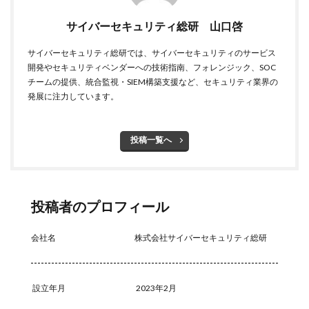
メールアカウント情報
メールアドレス
サイバーセキュリティ総研 山口啓
メールアドレス情報
メールサーバー
メール誤送信
サイバーセキュリティ総研では、サイバーセキュリティのサービス
メディアワークス
メディバンク
メリット
開発やセキュリティベンダーへの技術指南、フォレンジック、SOC
モナコイン
モニタリング
モバイル
チームの提供、統合監視・SIEM構築支援など、セキュリティ業界の
発展に注力しています。
やってはいけない
ヤフー
ヤマダ電機
ヤマハ
ユーザー
ユーザー情報
ユーロフィン
ゆうちょ
ゆうちょ銀行
ユニクロ
ライセンス
投稿一覧へ
ラグナロッカー
ラテラルフィッシングメール
ランキング
ランサム
ランサムウェア
ランサムウェア. Windows
ランサムウェア対策
投稿者のプロフィール
ランサムウェア被害
ランダムサブドメイン攻撃
会社名
株式会社サイバーセキュリティ総研
リアルタイム
リクエスト
リコー
リスク
リスト型攻撃
リップル
リテラシー
リバースヴィッシング
リモート
設立年月
2023年2月
リモートコントロール
リモートワーク