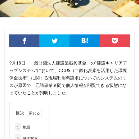
ゼロトラスト
センチネルワン
ソース
ソースコード
ソフォス
ソフト
ソフトウェア
ソフトスキル
ソフトバンク
ダークウェブ
ダークトレース
ダークネット市場
タイポスクワッティング
ダイレクトメール
ダウンロード
ダブルチェック
タリン・メカニズム
チェック
チェックポイント
チャットワーク
9月18日「一般財団法人建設業振興基金」の“建設キャリアア
ツール
データ
データフォレンジック
ップシステム”において、CCUS（二酸化炭素を活用した環境
保全技術）に関する現場利用料請求についてのシステムのミ
データベース
データ修復
データ復元
スが原因で、元請事業者間で個人情報が閲覧できる状態にな
データ復旧
データ持ち出し
データ破壊
っていたことが判明しました。
ディープフェイク
ディズニー
デザリング
デジタル
デジタルフォレンジック
デバイス
目次
テレマティクス
テレワーク
テレワークセミナー
テレワークのセキュリティ
どうなる
1
概要
ドッペルゲンガードメイン
ドメイン
2
被害状況