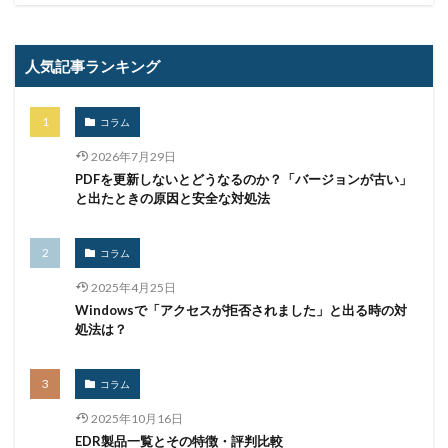
攻撃
攻撃インフラ
攻撃メール
攻撃手法
攻撃者
政府
教育
教育委員会
人気記事ランキング
教育新聞社
教育機関
数
新型
新型ウイルス
新型コロナウイルス
新潟県
コラム
新種
方針
日本
日本HP
2026年7月29日
PDFを更新しないとどうなるのか？「バージョンが古い」
日本サイバー犯罪対策センター
と出たときの原因と安全な対処法
日本医科大学武蔵小杉病院
日本損害保険協会
日本郵便
日銀
明海大学
暗号
暗号BOM
コラム
暗号化
暗号移行
暗号資産
暗号通貨
2025年4月25日
更新
更新プログラム
東京
東京オリンピック
Windowsで「アクセスが拒否されました」と出る時の対
処法は？
東京五輪
東京都
校務システム
株価
検出
検知
検索
構文
標的
コラム
標的型メール
標的型メール訓練
標的型攻撃
権限
機密
機密性
機密情報
機能
2025年10月16日
EDR製品一覧とその特徴・評判比較