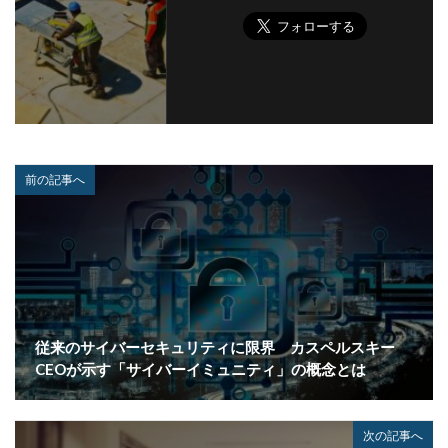
企業
企業向け
会社
位置情報
使いまわし
使い回し
侵入
保守
保護
個人
個人向け
個人情報
個人情報保護委員会
個人情報保護法
個人情報流出
個人情報漏洩
偽装
偽装サイト
偽装ページ
偽警告
偽造
元社員
充電
全国銀行協会
前の記事へ
公共機関
公的機関
公開
内部
内部不正
内閣サイバーセキュリティセンター
内閣府沖縄総合事務局
再生可能エネルギー
再発防止
写真
初期アクセスブローカー
初期侵入
初期設定
制裁金
削除
助成金
従来のサイバーセキュリティに限界 カスペルスキー
北朝鮮
医師
医療
医療機関
半田病院
CEOが示す「サイバーイミュニティ」の概念とは
印影
厚労省初動対応チーム
原因
原子力規制庁
口座情報
可視化
国分生協病院
次の記事へ
国連安全保障理事会
地域金融機関
基本方針