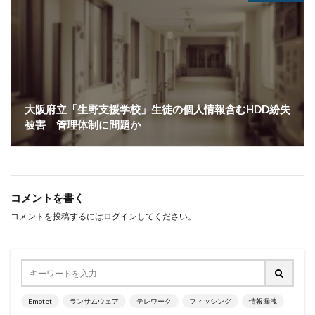
多要素認証
大企業
大多喜ガス
大阪急性期・総合医療センター
太陽光発電
奇安信集団
宅ふぁいる便
宅地建物取引業者免許
安全性
定額給付金
富士通
対策
対策方法
対談
専門家パネル
小学校
大阪府立「生野支援学校」生徒の個人情報含むHDD紛失
被害 管理体制に問題か
小学館
岐阜
巧妙化
広告
広島
座談会
強化
復元
復旧
快活フロンティア
悪意
悪用
情報
情報システム
情報セキュリティ
コメントを書く
情報セキュリティマネジメントシステム
情報共有
コメントを投稿するには
ログイン
してください。
情報流出
情報漏洩
情報窃取
情報管理
情報資産
情報閲覧
感染
慶応義塾大学
慶應義塾大学
懲戒免職
手口
手口、
手数料
技術
技術情報
持ち出し
掲載
Emotet
ランサムウェア
テレワーク
フィッシング
情報漏洩
換金
損害
改ざん
改正個人情報保護法