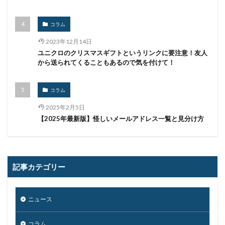
民間企業
求人
決済
決済情報
決済画面
法人
法人情報
法律
注意
注意喚起
コラム
流出
添付
添付ファイル
港区
漏洩
2023年12月14日
点検
特許庁
犯罪グループ
独立行政法人
ユニクロのクリスマスギフトというリンクに要注意！友人
生体認証
生成AI
産業スパイ
町民
から送られてくることもあるので気を付けて！
画面ロック
病院
白梅豊岡病院
盗難
コラム
監査
監視
目的
知識
研修
破壊
確認不足
社内教育
社労士
社労夢
禁止
2025年2月5日
【2025年最新版】怪しいメールアドレス一覧と見分け方
私物
秘密保持
種類
積水ハウス
窃取
窃盗
第三者
管理
管理者権限
紀永
紛失
経営者
経済連
給付金
総務省
記事カテゴリー
総当たり攻撃
置き引き
署名
群馬
脅威
脅威ハンティング
脅迫
脆弱性
脆弱性診断
自動車
自治体
行政
被害
被害事例
ニュース
被害原因
被疑者
補助金
製品
製品比較
コラム