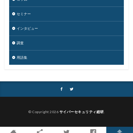
規制
設定ミス
診断
証拠
詐欺
詐欺サイト
詐欺メール
認証
認証ダンピング
セミナー
認証情報
誘導
誤入力
誤掲載
誤操作
誤表示
誤送信
調査
調査方法
警告
インタビュー
警察
警視庁
警視庁サイバーセキュリティ対策本部
調査
豚の屠殺詐欺
負荷
資格
資産
踏み台
身代金
転売
迷惑メール
退職
用語集
通信の秘密
通販サイト
運用
違反
遠隔
遠隔操作
配信サービス
重要
量子コンピューター セキュリティ
量子科学研究技術開発機構
量子耐性暗号
量子脅威対策
金融
金融庁
金融機関
銀行
長崎
長野日報
開封
開発
© Copyright 2026
サイバーセキュリティ総研
.
閲覧
防犯
障害
電子マネー
電話番号
音声
顔認証
顧客情報
駆除
騙る