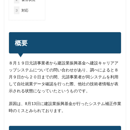
ドメイン名ハイジャック
トヨタ
トラフィック
3
対応
トレーディングボット
トレンドマイクロ
トロイの木馬
ドン・キホーテ
なりすまし
なりすましメール
ニチレイ
ニトリ
ニュース
ネット
ネットバンキング
ネットワーク
概要
ネットワーク侵入
ノーウェアランサム
ノートパソコン
ノートン
のっとり
８月１９日元請事業者から建設業振興基金へ建設キャリアア
バージョン
ハードディスク
バグ
ップシステムについての問い合わせがあり、調べによると８
ハクティビズム
パケット
パスワード
月９日から２０日までの間、元請事業者が同システムを利用
パスワードスプレー
パスワードレス
して自社就業データ確認を行った際、他社の技術者情報が表
示される状態になっていたというものです。
パスワード使い回し
パスワード解析
パスワード解除
パソコン
ハッカー
原因は、8月13日に建設業振興基金が行ったシステム補正作業
ハッカーグループ
ハッカー不正アクセス
時のミスとみられております。
ハッカー集団
ハッキング
ハッキングされました
バックアップ
パッチ
ハニーポット