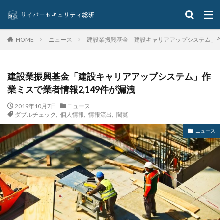
ストレージ
スパイ
スパイウェア
スパム
スパムメール
スピアフィッシング
スプーフィング
スマートEDR
スマートスピーカー
スマートフォン
ニュース
建設業振興基金「建設キャリアアップシステム」作業
HOME
スマートポンプ
スマホ
スミッシング
セイコーグループ株式会社
セキュア
セキュリティ
建設業振興基金「建設キャリアアップシステム」作
セキュリティアプリ
セキュリティインシデント
業ミスで業者情報2,149件が漏洩
セキュリティエンジニア
セキュリティコード
2019年10月7日
ニュース
セキュリティソフト
セキュリティニュース
ダブルチェック
,
個人情報
,
情報流出
,
閲覧
セキュリティパッチ
セキュリティプログラム
ニュース
セキュリティベンダー
セキュリティポリシー
セキュリティ人材
セキュリティ企業
セキュリティ対策
セキュリティ教育
セキュリティ脆弱性
セキュリティ補助金
セキュリティ製品
セキュリティ診断
セブン銀行
セミナー
ゼロデイ
ゼロディ
ゼロデイ攻撃