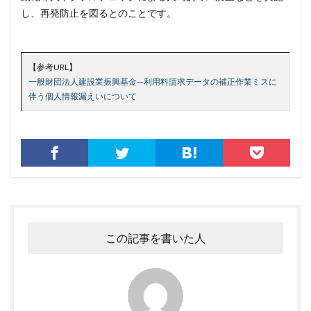
し、再発防止を図るとのことです。
ブロックチェーン
ペーパーレス化
ペアリング
ベトナム
ベネッセ
ペネトレーションテスト
ホームページ
ホームページ公開
ポーランド
【参考URL】
ボイスフィッシング
ポイント
ホスティング
一般財団法人建設業振興基金—利用料請求データの補正作業ミスに
伴う個人情報漏えいについて
ポスト量子暗号
ボット
ボットネット
ポップアップ
ホテル
ポリ・ネットワーク
ポリシー
マイク
マイクロソフト
マイクロソフト・アクティブ・プロテクションズ・プログラム
マイクロソフトアカウント
マイクロソフトエクスチェンジサーバー
マイナビ
マイナポイント
マウイランサムウェア
マカフィー
この記事を書いた人
マクロ
マスキング
マルウェア
マルウェア感染
マルスパム
マルバタイジング
マンディアント
ミス
メーリングリスト
メール
メール 誤送信
メールアカウント