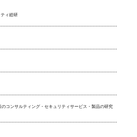
号通貨
更新
更新プログラム
東京
東京オリンピック
東
リティ総研
株価
検出
検知
検索
構文
標的
標的型メール
権限
機密
機密性
機密情報
機能
民間企業
求人
済画面
法人
法人情報
法律
注意
注意喚起
流出
港区
漏洩
点検
特許庁
犯罪グループ
独立行政法人
スパイ
町民
画面ロック
病院
白梅豊岡病院
盗難
研修
破壊
確認不足
社内教育
社労士
社労夢
類
積水ハウス
窃取
窃盗
第三者
管理
管理者権限
連
給付金
総務省
総当たり攻撃
置き引き
署名
群
脅迫
脆弱性
脆弱性診断
自動車
自治体
行政
疑者
補助金
製品
製品比較
規制
設定ミス
診断
策のコンサルティング・セキュリティサービス・製品の研究
詐欺メール
認証
認証ダンピング
認証情報
誘導
誤入力
示
誤送信
調査
調査方法
警告
警察
警視庁
キュリティ対策本部
豚の屠殺詐欺
負荷
資格
資産
踏み
ール
退職
通信の秘密
通販サイト
運用
違反
遠隔