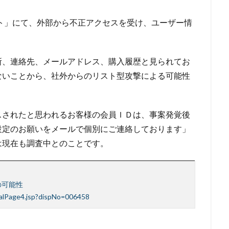
ゆうちょ
ゆうちょ銀行
ユニクロ
ライセンス
ラグナロッカ
ト」にて、外部から不正アクセスを受け、ユーザー情
ングメール
ランキング
ランサム
ランサムウェア
ランサムウェ
。
策
ランサムウェア被害
ランダムサブドメイン攻撃
リアルタイム
ク
リスト型攻撃
リップル
リテラシー
リバースヴィッシング
所、連絡先、メールアドレス、購入履歴と見られてお
ール
リモートワーク
リモートワークセミナー
リモートワークセミ
ないことから、社外からのリスト型攻撃による可能性
ター
レシートジェネレーター
ローソン
ログ
ログイン
クスタイルテック
ワードプレス
ワーム
ワイファイ
ワンタイ
スされたと思われるお客様の会員ＩＤは、事案発覚後
斉送信
一斉送信時
三井住友カード
三菱電機
不具合
不
設定のお願いをメールで個別にご連絡しております」
クセス
不正アプリ
不正プログラム
不正メール
不正ログイン
は現在も調査中とのことです。
正送金
中古
中国
中国人
中小企業
乗っ取られたら
例
事故
二次被害
二段階
二段階認証
亜種
人材
和
仮想デスクトップ
仮想通貨
仮想通過
任天堂
企業
の可能性
報
使いまわし
使い回し
侵入
保守
保護
個人
ialPage4.jsp?dispNo=006458
人情報保護委員会
個人情報保護法
個人情報流出
個人情報漏洩
偽装ページ
偽警告
偽造
元社員
充電
全国銀行協会