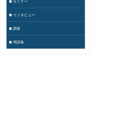
セミナー
沖縄総合事務局
期設定
制裁金
インタビュー
厚労省初動対応チーム
調査
地域金融機関
太陽光発電
用語集
通
対策
広島
情報システム
情報漏洩
大学
懲戒免職
損害
改ざん
政府
教育
ウイルス
新潟県
蔵小杉病院
暗号移行