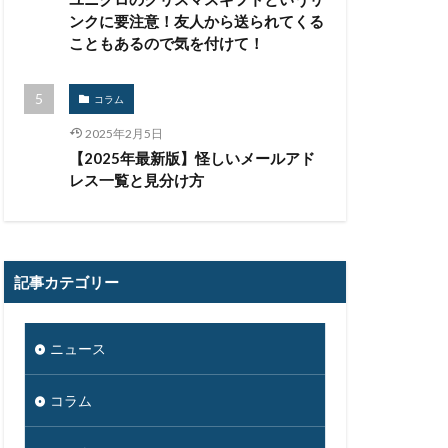
ー
ンクに要注意！友人から送られてくる
こともあるので気を付けて！
ア. Windows
リクエスト
コラム
リモート
2025年2月5日
ナー.テレワーク
【2025年最新版】怪しいメールアド
ログ監視
ロシア
レス一覧と見分け方
ムパスワード
審
不審メール
不正利用
記事カテゴリー
乗っ取り
人為的ミス
企業向け
ニュース
個人向け
コラム
偽装
公共機関