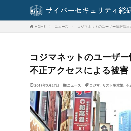
ダブルチェック
データ
デー
データ持ち出し
ニュース
コジマネットのユーザー情報流出
HOME
デジタルフォレン
テレワークのセキ
トヨタ
トラ
コジマネットのユーザー
なりすまし
ネットワーク
不正アクセスによる被害
バージョン
パスワードスプレ
2019年5月27日
ニュース
コジマ
,
リスト型攻撃
,
不
パソコン
ハ
ハッキングされま
ばらまき
バ
ビッグローブ
ファームウェア