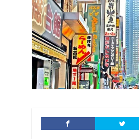
ファイルレス攻撃
フィッシングメー
フェス
フォ
プライバシー
プログラム
ベネッセ
ペ
ボイスフィッシン
ポップアップ
マイクロソフト・
マイクロソフトエ
マカフィー
マルバタイジング
メールアカウント
メール誤送信
モバイル
や