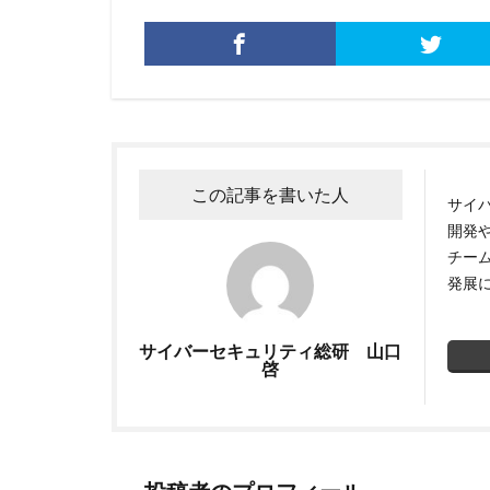
公的機関
公
再生可能エネルギ
削除
助成金
原因
原子力
基本方針
多
奇安信集団
この記事を書いた人
サイ
対策方法
対
開発
座談会
強化
チー
発展
情報セキュリティ
情報窃取
情
サイバーセキュリティ総研 山口
手口
手口、
啓
改正個人情報保護
教育委員会
新種
方針
日本損害保険協会