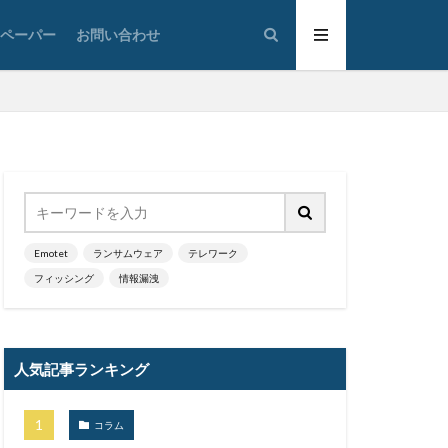
ク
ツール
トペーパー
お問い合わせ
タ復旧
ジタル
ナー
イン名ハイジャック
ドン・キホーテ
ットバンキング
のっとり
Emotet
ランサムウェア
テレワーク
フィッシング
情報漏洩
ワード解除
ハッキング
ハフニウム
人気記事ランキング
データ
ヒューマンエラー
コラム