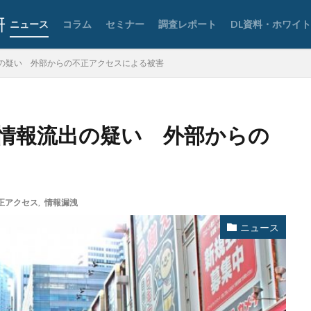
タリン・メカニズム
チェック
チェックポイント
チャットワー
ニュース
コラム
セミナー
調査レポート
DL資料・ホワイ
タフォレンジック
データベース
データ修復
データ復元
デー
データ破壊
ディープフェイク
ディズニー
デザリング
デ
の疑い 外部からの不正アクセスによる被害
ジック
デバイス
テレマティクス
テレワーク
テレワークセミ
ュリティ
どうなる
ドッペルゲンガードメイン
ドメイン
ドメ
フィック
トレーディングボット
トレンドマイクロ
トロイの木馬
情報流出の疑い 外部からの
なりすましメール
ニチレイ
ニトリ
ニュース
ネット
ネ
ネットワーク侵入
ノーウェアランサム
ノートパソコン
ノートン
ハードディスク
バグ
ハクティビズム
パケット
パスワード
ー
パスワードレス
パスワード使い回し
パスワード解析
パス
正アクセス
,
情報漏洩
ッカー
ハッカーグループ
ハッカー不正アクセス
ハッカー集団
ニュース
した
バックアップ
パッチ
ハニーポット
バニティURL
レる
パロアルト
ビジネスメール
ビジネスメール詐欺
ビック
ビットコイン
ビットポイント
ビデオ会議
ビデオ会議ツール
ファイアウォール
ファイブ・アイズ
ファイル
ファイルレス