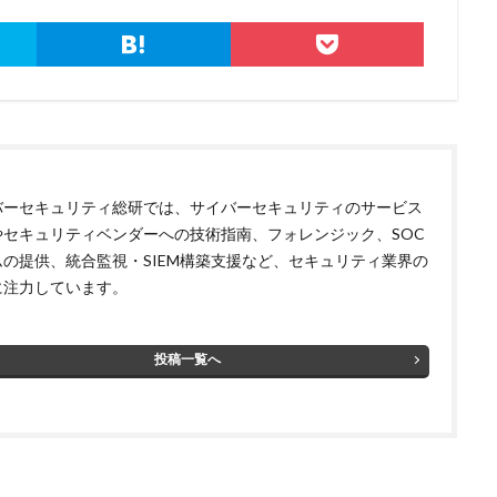
開
内部
内部不正
内閣サイバーセキュリティセンター
内閣府
ー
再発防止
写真
初期アクセスブローカー
初期侵入
初
北朝鮮
医師
医療
医療機関
半田病院
印影
規制庁
口座情報
可視化
国分生協病院
国連安全保障理事会
要素認証
大企業
大多喜ガス
大阪急性期・総合医療センター
宅ふぁいる便
宅地建物取引業者免許
安全性
定額給付金
富士
バーセキュリティ総研では、サイバーセキュリティのサービス
談
専門家パネル
小学校
小学館
岐阜
巧妙化
広告
やセキュリティベンダーへの技術指南、フォレンジック、SOC
復元
復旧
快活フロンティア
悪意
悪用
情報
ムの提供、統合監視・SIEM構築支援など、セキュリティ業界の
に注力しています。
情報セキュリティマネジメントシステム
情報共有
情報流出
報管理
情報資産
情報閲覧
感染
慶応義塾大学
慶應義塾
手数料
技術
技術情報
持ち出し
掲載
換金
投稿一覧へ
法
攻撃
攻撃インフラ
攻撃メール
攻撃手法
攻撃者
教育新聞社
教育機関
数
新型
新型ウイルス
新型コロナ
日本
日本HP
日本サイバー犯罪対策センター
日本医科大学武
日本郵便
日銀
明海大学
暗号
暗号BOM
暗号化