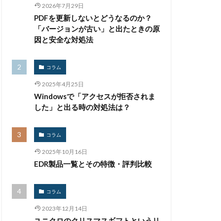
2026年7月29日
PDFを更新しないとどうなるのか？
フィルタリング
「バージョンが古い」と出たときの原
マーク
因と安全な対処法
リア
プロキシ
ベトナム
コラム
2025年4月25日
Windowsで「アクセスが拒否されま
トネット
した」と出る時の対処法は？
ト
コラム
ェア
2025年10月16日
EDR製品一覧とその特徴・評判比較
 誤送信
メールサーバー
コラム
タリング
2023年12月14日
ーザー情報
ユニクロのクリスマスギフトというリ