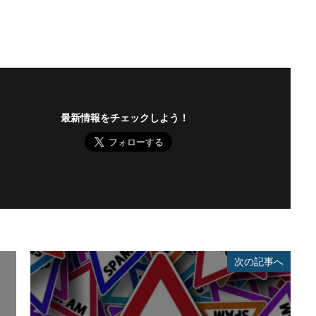
重要
量子コンピューター セキュリティ
量子科学研究技術開発機構
金融
金融庁
金融機関
銀行
長崎
長野日報
開封
電子マネー
電話番号
音声
顔認証
顧客情報
駆除
検索
最新情報をチェックしよう！
次の記事へ