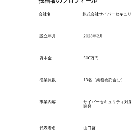
投稿者のプロフィール
暗号資産
暗
会社名
株式会社サイバーセキュ
校務システム
標的型攻撃
決済情報
決
設立年月
2023年2月
添付ファイル
生成AI
産業
資本金
500万円
目的
知識
秘密保持
種
経営者
経済
従業員数
13名（業務委託含む）
脅威ハンティング
被害原因
被
事業内容
サイバーセキュリティ対
詐欺サイト
開発
誤操作
誤表
警視庁サイバーセ
代表者名
山口啓
転売
迷惑メ