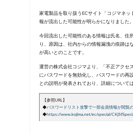
ユーロフィン
家電製品を取り扱うECサイト「コジマネッ
ラテラルフィッシ
報が流出した可能性が明らかになりました
ランサムウェア対
リコー
リス
今回流出した可能性のある情報は氏名、住
リモートコントロ
り、原因は、社内からの情報漏洩の痕跡は
リンク
ルー
が高いとのことです。
ロック
ワー
運営の株式会社コジマより、「不正アクセ
一括送信
一
にパスワードを無効化し、パスワードの再
不正
不正ア
との説明が発表されており、詳細について
不正送信
不
九州大学
事
【参照URL】
人的ミス
令
◆
パスワードリスト攻撃で一部会員情報が閲覧
会社
位置情
◆
https://www.kojima.net/ec/special/CKjSfSpec
個人情報
個
偽装サイト