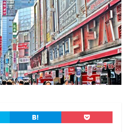
フィッシング
フィッシングサイト
フィッシングメール
ルにどう対処すべきか?
フィッシング対策協議会
フィッシング詐欺
ーティネット
フォーム
フォレスター
フォレンジック
ブック
プライバシーマーク
ブラウザ
ブルートフォースアタック
ブルガ
プロダクトキー
ブロックチェーン
ペーパーレス化
ペアリング
ネトレーションテスト
ホームページ
ホームページ公開
ポーランド
グ
ポイント
ホスティング
ポスト量子暗号
ボット
ボッ
ホテル
ポリ・ネットワーク
ポリシー
マイク
マイクロソフ
アクティブ・プロテクションズ・プログラム
マイクロソフトアカウント
クスチェンジサーバー
マイナビ
マイナポイント
マウイランサムウ
マクロ
マスキング
マルウェア
マルウェア感染
マルスパム
マンディアント
ミス
メーリングリスト
メール
メール
メールアカウント情報
メールアドレス
メールアドレス情報
メディアワークス
メディバンク
メリット
モナコイン
モニ
ってはいけない
ヤフー
ヤマダ電機
ヤマハ
ユーザー
ユ