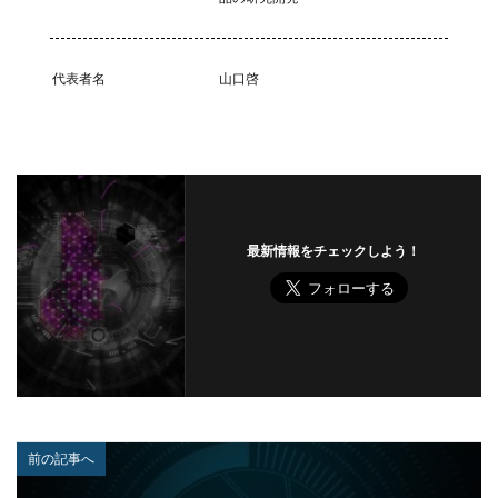
ファイアウォール
ファイブ・アイズ
ファイル
ファイルレス
ファイルレス攻撃
フィッシング
フィッシングサイト
フィッシングメール
代表者名
山口啓
フィッシングメールにどう対処すべきか?
フィッシング対策協議会
フィッシング詐欺
フィルタリング
フェス
フォーティネット
フォーム
フォレスター
フォレンジック
ブックマーク
プライバシー
プライバシーマーク
最新情報をチェックしよう！
ブラウザ
ブルートフォースアタック
ブルガリア
プロキシ
プログラム
プロダクトキー
ブロックチェーン
ペーパーレス化
ペアリング
ベトナム
ベネッセ
ペネトレーションテスト
ホームページ
ホームページ公開
ポーランド
ボイスフィッシング
ポイント
ホスティング
前の記事へ
ポスト量子暗号
ボット
ボットネット