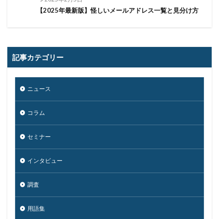
偽造
元社員
充電
全国銀行協会
【2025年最新版】怪しいメールアドレス一覧と見分け方
公共機関
公的機関
公開
内部
内部不正
内閣サイバーセキュリティセンター
内閣府沖縄総合事務局
再生可能エネルギー
記事カテゴリー
再発防止
写真
初期アクセスブローカー
初期侵入
初期設定
制裁金
削除
助成金
ニュース
北朝鮮
医師
医療
医療機関
半田病院
印影
厚労省初動対応チーム
原因
コラム
原子力規制庁
口座情報
可視化
国分生協病院
国連安全保障理事会
地域金融機関
基本方針
セミナー
多要素認証
大企業
大多喜ガス
インタビュー
大阪急性期・総合医療センター
太陽光発電
奇安信集団
宅ふぁいる便
宅地建物取引業者免許
調査
安全性
定額給付金
富士通
対策
用語集
対策方法
対談
専門家パネル
小学校