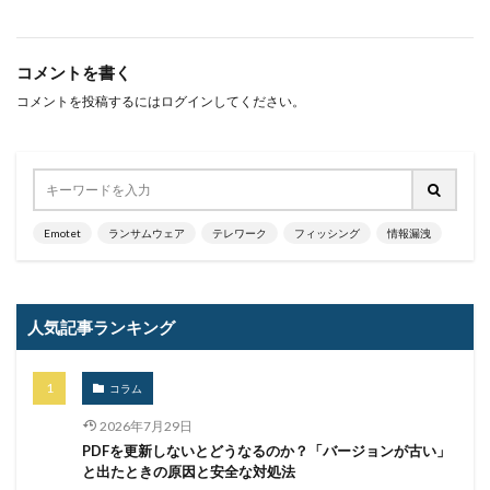
ユーザー
ユーザー情報
ユーロフィン
ゆうちょ
ゆうちょ銀行
ユニクロ
ライセンス
ラグナロッカー
ラテラルフィッシングメール
コメントを書く
コメントを投稿するには
ログイン
してください。
ランキング
ランサム
ランサムウェア
ランサムウェア. Windows
ランサムウェア対策
ランサムウェア被害
ランダムサブドメイン攻撃
リアルタイム
リクエスト
リコー
リスク
リスト型攻撃
リップル
リテラシー
Emotet
ランサムウェア
テレワーク
フィッシング
情報漏洩
リバースヴィッシング
リモート
リモートコントロール
リモートワーク
人気記事ランキング
リモートワークセミナー
リモートワークセミナー.テレワーク
リンク
コラム
ルーター
レシートジェネレーター
ローソン
2026年7月29日
ログ
ログイン
ログ監視
ロシア
ロック
PDFを更新しないとどうなるのか？「バージョンが古い」
ワークスタイルテック
ワードプレス
ワーム
と出たときの原因と安全な対処法