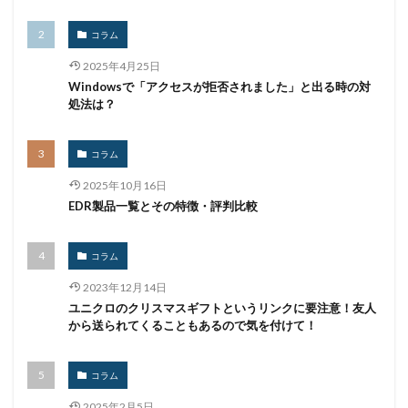
ワイファイ
ワンタイムパスワード
一括送信
一斉送信
一斉送信時
三井住友カード
コラム
三菱電機
不具合
不審
不審メール
不正
2025年4月25日
Windowsで「アクセスが拒否されました」と出る時の対
不正アクセス
不正アプリ
不正プログラム
処法は？
不正メール
不正ログイン
不正利用
不正送信
不正送金
中古
中国
中国人
中小企業
コラム
乗っ取られたら
乗っ取り
九州大学
事例
2025年10月16日
事故
二次被害
二段階
二段階認証
亜種
EDR製品一覧とその特徴・評判比較
人材
人為的ミス
人的ミス
令和
仮想デスクトップ
仮想通貨
仮想通過
任天堂
コラム
企業
企業向け
会社
位置情報
2023年12月14日
使いまわし
使い回し
侵入
保守
保護
ユニクロのクリスマスギフトというリンクに要注意！友人
から送られてくることもあるので気を付けて！
個人
個人向け
個人情報
個人情報保護委員会
個人情報保護法
個人情報流出
個人情報漏洩
コラム
偽装
偽装サイト
偽装ページ
偽警告
2025年2月5日