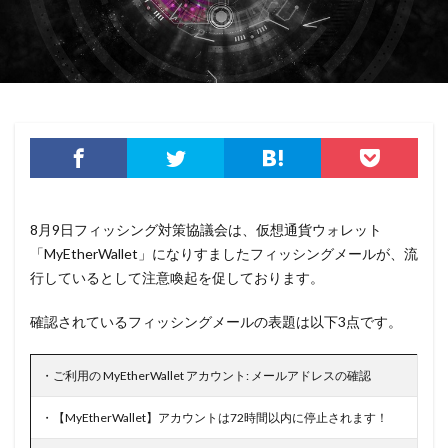
サイバー犯罪条約
サイボウズ
サイランス
サプライチェーン
サポート
サポート詐欺
シーザーズ
シグネチャ
シグネチャー
システム
システムエラー
システムエンジニア
システムトラブル
システム設定
システム障害
シマンテック
シャドーAI
シャドーIT
シャドウAI
シルバニアファミリー
スキミング
8月9日フィッシング対策協議会は、仮想通貨ウォレット
スキャン
スキル
スクリプト
「MyEtherWallet」になりすましたフィッシングメールが、流
スケウェアブロッカー
スタバ
ステガノグラフィ
行しているとして注意喚起を促しております。
ストレージ
スパイ
スパイウェア
スパム
確認されているフィッシングメールの表題は以下3点です。
スパムメール
スピアフィッシング
スプーフィング
スマートEDR
スマートスピーカー
スマートフォン
・ご利用の MyEtherWallet アカウント: メールアドレスの確認
スマートポンプ
スマホ
スミッシング
セイコーグループ株式会社
セキュア
セキュリティ
・【MyEtherWallet】アカウントは72時間以内に停止されます！
セキュリティアプリ
セキュリティインシデント