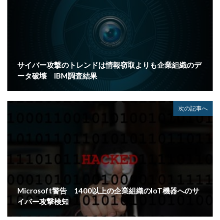
ポップアップ
ホテル
ポリ・ネットワーク
ポリシー
マイク
マイクロソフト
マイクロソフト・アクティブ・プロテクションズ・プログラム
マイクロソフトアカウント
マイクロソフトエクスチェンジサーバー
マイナビ
サイバー攻撃のトレンドは情報窃取よりも企業組織のデ
マイナポイント
マウイランサムウェア
マカフィー
ータ破壊 IBM調査結果
マクロ
マスキング
マルウェア
マルウェア感染
マルスパム
マルバタイジング
次の記事へ
マンディアント
ミス
メーリングリスト
メール
メール 誤送信
メールアカウント
メールアカウント情報
メールアドレス
メールアドレス情報
メールサーバー
メール誤送信
メディアワークス
メディバンク
メリット
Microsoft警告 1400以上の企業組織のIoT機器へのサ
モナコイン
モニタリング
モバイル
イバー攻撃検知
やってはいけない
ヤフー
ヤマダ電機
ヤマハ