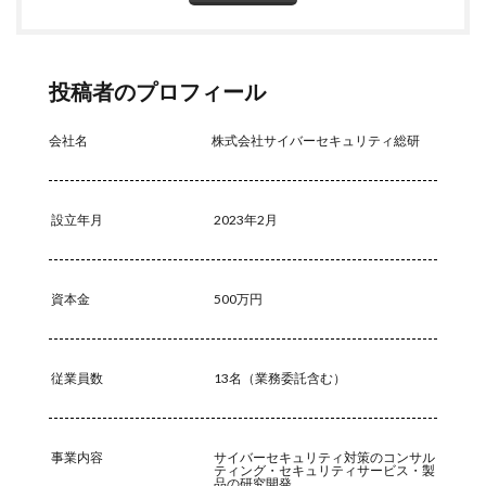
ノートパソコン
ノートン
のっとり
バージョン
ハードディスク
バグ
投稿者のプロフィール
ハクティビズム
パケット
パスワード
パスワードスプレー
パスワードレス
会社名
株式会社サイバーセキュリティ総研
パスワード使い回し
パスワード解析
パスワード解除
パソコン
ハッカー
設立年月
2023年2月
ハッカーグループ
ハッカー不正アクセス
ハッカー集団
ハッキング
ハッキングされました
バックアップ
パッチ
ハニーポット
資本金
500万円
バニティURL
ハフニウム
ばらまき
バレる
パロアルト
ビジネスメール
ビジネスメール詐欺
従業員数
13名（業務委託含む）
ビックデータ
ビッグローブ
ビットコイン
ビットポイント
ビデオ会議
ビデオ会議ツール
ヒューマンエラー
ファームウェア
事業内容
サイバーセキュリティ対策のコンサル
ティング・セキュリティサービス・製
品の研究開発