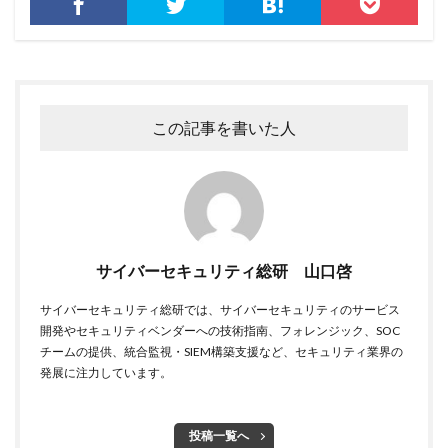
チェック
チェックポイント
チャットワーク
ツール
データ
データフォレンジック
データベース
データ修復
データ復元
データ復旧
データ持ち出し
データ破壊
この記事を書いた人
ディープフェイク
ディズニー
デザリング
デジタル
デジタルフォレンジック
デバイス
テレマティクス
テレワーク
テレワークセミナー
テレワークのセキュリティ
どうなる
ドッペルゲンガードメイン
ドメイン
サイバーセキュリティ総研 山口啓
ドメイン名ハイジャック
トヨタ
トラフィック
サイバーセキュリティ総研では、サイバーセキュリティのサービス
トレーディングボット
トレンドマイクロ
開発やセキュリティベンダーへの技術指南、フォレンジック、SOC
チームの提供、統合監視・SIEM構築支援など、セキュリティ業界の
トロイの木馬
ドン・キホーテ
なりすまし
発展に注力しています。
なりすましメール
ニチレイ
ニトリ
ニュース
ネット
ネットバンキング
ネットワーク
投稿一覧へ
ネットワーク侵入
ノーウェアランサム