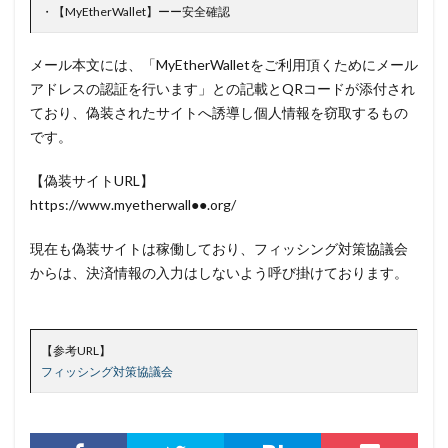
・【MyEtherWallet】ーー安全確認
セキュリティエンジニア
セキュリティコード
セキュリティソフト
セキュリティニュース
メール本文には、「MyEtherWalletをご利用頂くためにメール
セキュリティパッチ
セキュリティプログラム
アドレスの認証を行います」との記載とQRコードが添付され
ており、偽装されたサイトへ誘導し個人情報を窃取するもの
セキュリティベンダー
セキュリティポリシー
です。
セキュリティ人材
セキュリティ企業
セキュリティ対策
セキュリティ教育
【偽装サイトURL】
https://www.myetherwall●●.org/
セキュリティ脆弱性
セキュリティ補助金
セキュリティ製品
セキュリティ診断
セブン銀行
現在も偽装サイトは稼働しており、フィッシング対策協議会
セミナー
ゼロデイ
ゼロディ
ゼロデイ攻撃
からは、決済情報の入力はしないよう呼び掛けております。
ゼロトラスト
センチネルワン
ソース
ソースコード
ソフォス
ソフト
ソフトウェア
【参考URL】
ソフトスキル
ソフトバンク
ダークウェブ
フィッシング対策協議会
ダークトレース
ダークネット市場
タイポスクワッティング
ダイレクトメール
ダウンロード
ダブルチェック
タリン・メカニズム