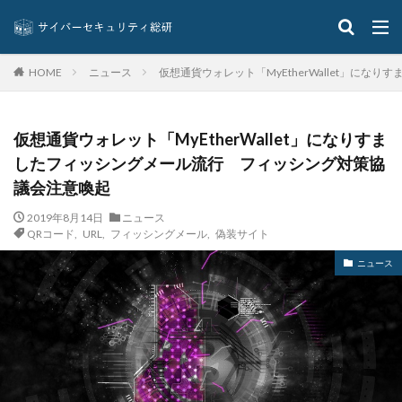
クラウド型
クラッカー
クラッキング
グラントソントン
クリック
クリプトアジリティ
クリプトジャッキング
クレカ
クレジット
ニュース
仮想通貨ウォレット「MyEtherWallet」に
HOME
クレジットカード
クレジットカード情報
クレデンシャル
クロスサイトスクリプティング
仮想通貨ウォレット「MyEtherWallet」になりすま
クロネコ
コード
コード決済
コーナン
したフィッシングメール流行 フィッシング対策協
コジマ
コスト
コロナウィルス
議会注意喚起
コロナウイルス
コロニアル・パイプライン
2019年8月14日
ニュース
コンプライアンス
サーバ
サーバー
サイト
QRコード
,
URL
,
フィッシングメール
,
偽装サイト
サイバー
サイバーインシデント
ニュース
サイバーセキュリティ
サイバーセキュリティお助け隊
サイバーセキュリティ保険
サイバーセキュリティ協議会
サイバーセキュリティ基本法
サイバーリーズン
サイバーリスク保険
サイバー保険
サイバー攻撃
サイバー攻撃の歴史
サイバー犯罪