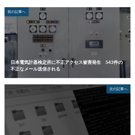
不正メール
不正ログイン
不正利用
不正送信
不正送金
中古
中国
中国人
中小企業
前の記事へ
乗っ取られたら
乗っ取り
九州大学
事例
事故
二次被害
二段階
二段階認証
亜種
人材
人為的ミス
人的ミス
令和
仮想デスクトップ
仮想通貨
仮想通過
任天堂
企業
企業向け
会社
位置情報
日本電気計器検定所に不正アクセス被害発生 543件の
使いまわし
使い回し
侵入
保守
保護
不正なメール送信される
個人
個人向け
個人情報
個人情報保護委員会
個人情報保護法
個人情報流出
個人情報漏洩
次の記事へ
偽装
偽装サイト
偽装ページ
偽警告
偽造
元社員
充電
全国銀行協会
公共機関
公的機関
公開
内部
内部不正
内閣サイバーセキュリティセンター
内閣府沖縄総合事務局
再生可能エネルギー