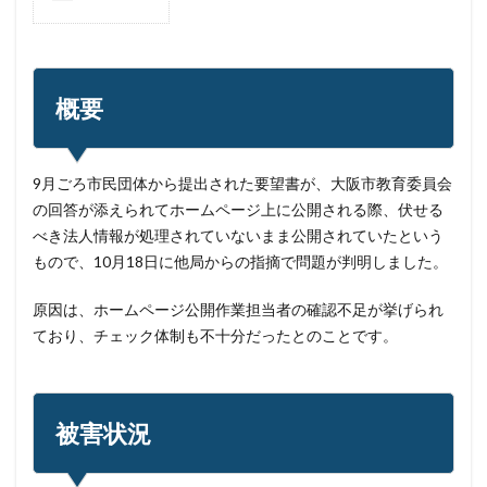
ディープフェイク
ディズニー
デザリング
デジタル
デジタルフォレンジック
デバイス
テレマティクス
テレワーク
テレワークセミナー
概要
テレワークのセキュリティ
どうなる
ドッペルゲンガードメイン
ドメイン
9月ごろ市民団体から提出された要望書が、大阪市教育委員会
ドメイン名ハイジャック
トヨタ
トラフィック
の回答が添えられてホームページ上に公開される際、伏せる
トレーディングボット
トレンドマイクロ
べき法人情報が処理されていないまま公開されていたという
トロイの木馬
ドン・キホーテ
なりすまし
もので、10月18日に他局からの指摘で問題が判明しました。
なりすましメール
ニチレイ
ニトリ
ニュース
原因は、ホームページ公開作業担当者の確認不足が挙げられ
ネット
ネットバンキング
ネットワーク
ており、チェック体制も不十分だったとのことです。
ネットワーク侵入
ノーウェアランサム
ノートパソコン
ノートン
のっとり
バージョン
ハードディスク
バグ
被害状況
ハクティビズム
パケット
パスワード
パスワードスプレー
パスワードレス