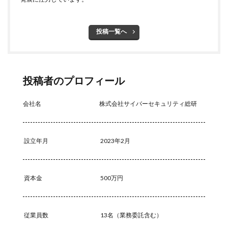
マイナポイント
マウイランサムウェア
マカフィー
マクロ
マスキング
マルウェア
投稿一覧へ
マルウェア感染
マルスパム
マルバタイジング
マンディアント
ミス
メーリングリスト
メール
メール 誤送信
メールアカウント
投稿者のプロフィール
メールアカウント情報
メールアドレス
会社名
株式会社サイバーセキュリティ総研
メールアドレス情報
メールサーバー
メール誤送信
メディアワークス
メディバンク
メリット
モナコイン
モニタリング
モバイル
設立年月
2023年2月
やってはいけない
ヤフー
ヤマダ電機
ヤマハ
ユーザー
ユーザー情報
ユーロフィン
資本金
500万円
ゆうちょ
ゆうちょ銀行
ユニクロ
ライセンス
ラグナロッカー
ラテラルフィッシングメール
ランキング
ランサム
ランサムウェア
従業員数
13名（業務委託含む）
ランサムウェア. Windows
ランサムウェア対策