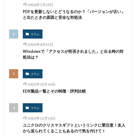
情報セキュリティマネジメントシステム
情報共有
2026年7月29日
情報流出
情報漏洩
情報窃取
情報管理
PDFを更新しないとどうなるのか？「バージョンが古い」
と出たときの原因と安全な対処法
情報資産
情報閲覧
感染
慶応義塾大学
慶應義塾大学
懲戒免職
手口
手口、
コラム
手数料
技術
技術情報
持ち出し
掲載
2025年4月25日
換金
損害
改ざん
改正個人情報保護法
Windowsで「アクセスが拒否されました」と出る時の対
攻撃
攻撃インフラ
攻撃メール
攻撃手法
処法は？
攻撃者
政府
教育
教育委員会
教育新聞社
教育機関
数
新型
コラム
新型ウイルス
新型コロナウイルス
新潟県
2025年10月16日
EDR製品一覧とその特徴・評判比較
新種
方針
日本
日本HP
日本サイバー犯罪対策センター
コラム
日本医科大学武蔵小杉病院
日本損害保険協会
2023年12月14日
日本郵便
日銀
明海大学
暗号
暗号BOM
ユニクロのクリスマスギフトというリンクに要注意！友人
暗号化
暗号移行
暗号資産
暗号通貨
から送られてくることもあるので気を付けて！