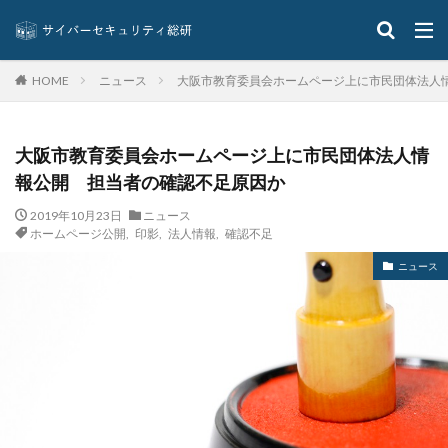
システムトラブル
システム設定
システム障害
シマンテック
シャドーAI
シャドーIT
シャドウAI
シルバニアファミリー
スキミング
ニュース
大阪市教育委員会ホームページ上に市民団体法人
HOME
スキャン
スキル
スクリプト
スケウェアブロッカー
スタバ
ステガノグラフィ
大阪市教育委員会ホームページ上に市民団体法人情
ストレージ
スパイ
スパイウェア
スパム
報公開 担当者の確認不足原因か
スパムメール
スピアフィッシング
スプーフィング
2019年10月23日
ニュース
スマートEDR
スマートスピーカー
スマートフォン
ホームページ公開
,
印影
,
法人情報
,
確認不足
スマートポンプ
スマホ
スミッシング
ニュース
セイコーグループ株式会社
セキュア
セキュリティ
セキュリティアプリ
セキュリティインシデント
セキュリティエンジニア
セキュリティコード
セキュリティソフト
セキュリティニュース
セキュリティパッチ
セキュリティプログラム
セキュリティベンダー
セキュリティポリシー