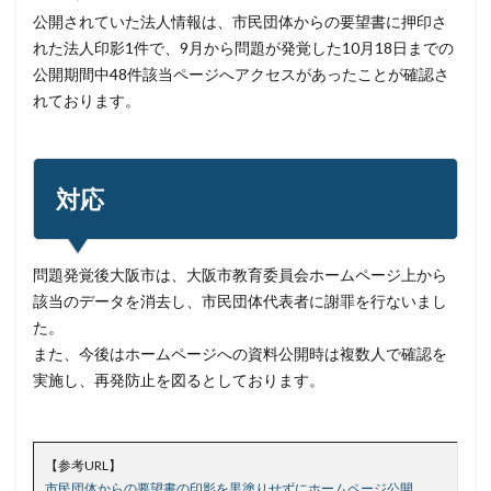
公開されていた法人情報は、市民団体からの要望書に押印さ
パスワード使い回し
パスワード解析
れた法人印影1件で、9月から問題が発覚した10月18日までの
パスワード解除
パソコン
ハッカー
公開期間中48件該当ページへアクセスがあったことが確認さ
ハッカーグループ
ハッカー不正アクセス
れております。
ハッカー集団
ハッキング
ハッキングされました
バックアップ
パッチ
ハニーポット
バニティURL
ハフニウム
ばらまき
バレる
対応
パロアルト
ビジネスメール
ビジネスメール詐欺
ビックデータ
ビッグローブ
ビットコイン
問題発覚後大阪市は、大阪市教育委員会ホームページ上から
ビットポイント
ビデオ会議
ビデオ会議ツール
該当のデータを消去し、市民団体代表者に謝罪を行ないまし
ヒューマンエラー
ファームウェア
た。
また、今後はホームページへの資料公開時は複数人で確認を
ファイアウォール
ファイブ・アイズ
ファイル
実施し、再発防止を図るとしております。
ファイルレス
ファイルレス攻撃
フィッシング
フィッシングサイト
フィッシングメール
フィッシングメールにどう対処すべきか?
【参考URL】
フィッシング対策協議会
フィッシング詐欺
市民団体からの要望書の印影を黒塗りせずにホームページ公開