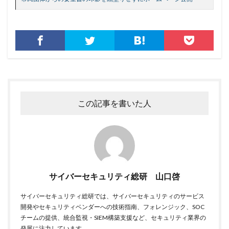
フィルタリング
フェス
フォーティネット
フォーム
フォレスター
フォレンジック
ブックマーク
プライバシー
プライバシーマーク
ブラウザ
ブルートフォースアタック
ブルガリア
プロキシ
プログラム
プロダクトキー
ブロックチェーン
ペーパーレス化
ペアリング
この記事を書いた人
ベトナム
ベネッセ
ペネトレーションテスト
ホームページ
ホームページ公開
ポーランド
ボイスフィッシング
ポイント
ホスティング
ポスト量子暗号
ボット
ボットネット
ポップアップ
ホテル
ポリ・ネットワーク
サイバーセキュリティ総研 山口啓
ポリシー
マイク
マイクロソフト
サイバーセキュリティ総研では、サイバーセキュリティのサービス
マイクロソフト・アクティブ・プロテクションズ・プログラム
開発やセキュリティベンダーへの技術指南、フォレンジック、SOC
マイクロソフトアカウント
チームの提供、統合監視・SIEM構築支援など、セキュリティ業界の
マイクロソフトエクスチェンジサーバー
マイナビ
発展に注力しています。