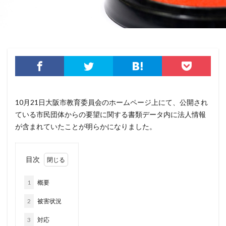
セキュリティ人材
セキュリティ企業
セキュリティ対策
セキュリティ教育
セキュリティ脆弱性
セキュリティ補助金
セキュリティ製品
セキュリティ診断
セブン銀行
セミナー
ゼロデイ
ゼロディ
ゼロデイ攻撃
ゼロトラスト
センチネルワン
ソース
ソースコード
ソフォス
ソフト
ソフトウェア
10月21日大阪市教育委員会のホームページ上にて、公開され
ている市民団体からの要望に関する書類データ内に法人情報
ソフトスキル
ソフトバンク
ダークウェブ
が含まれていたことが明らかになりました。
ダークトレース
ダークネット市場
タイポスクワッティング
ダイレクトメール
目次
ダウンロード
ダブルチェック
タリン・メカニズム
チェック
チェックポイント
チャットワーク
1
概要
ツール
データ
データフォレンジック
2
被害状況
データベース
データ修復
データ復元
3
対応
データ復旧
データ持ち出し
データ破壊