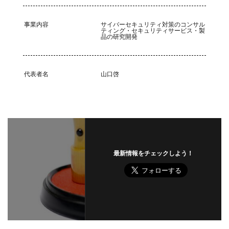
ランサムウェア被害
ランダムサブドメイン攻撃
事業内容
サイバーセキュリティ対策のコンサル
リアルタイム
リクエスト
リコー
リスク
ティング・セキュリティサービス・製
品の研究開発
リスト型攻撃
リップル
リテラシー
リバースヴィッシング
リモート
代表者名
山口啓
リモートコントロール
リモートワーク
リモートワークセミナー
リモートワークセミナー.テレワーク
リンク
ルーター
レシートジェネレーター
ローソン
ログ
ログイン
ログ監視
ロシア
ロック
ワークスタイルテック
ワードプレス
ワーム
最新情報をチェックしよう！
ワイファイ
ワンタイムパスワード
一括送信
一斉送信
一斉送信時
三井住友カード
三菱電機
不具合
不審
不審メール
不正
不正アクセス
不正アプリ
不正プログラム