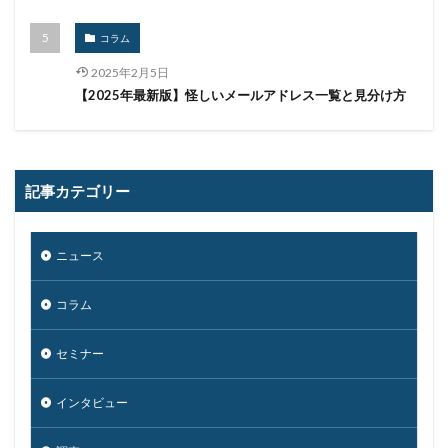
更新
更新プログラム
東京
東京オリンピック
東京五輪
東京都
校務システム
株価
コラム
検出
検知
検索
構文
標的
2025年2月5日
【2025年最新版】怪しいメールアドレス一覧と見分け方
標的型メール
標的型メール訓練
標的型攻撃
権限
機密
機密性
機密情報
機能
民間企業
求人
決済
決済情報
決済画面
法人
法人情報
法律
注意
注意喚起
記事カテゴリー
流出
添付
添付ファイル
港区
漏洩
点検
特許庁
犯罪グループ
独立行政法人
ニュース
生体認証
生成AI
産業スパイ
町民
コラム
画面ロック
病院
白梅豊岡病院
盗難
監査
監視
目的
知識
研修
破壊
セミナー
確認不足
社内教育
社労士
社労夢
禁止
私物
秘密保持
種類
積水ハウス
窃取
インタビュー
窃盗
第三者
管理
管理者権限
紀永