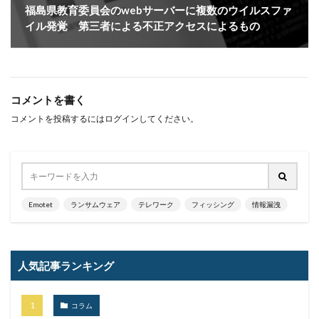
再発防止
写真
初期アクセスブローカー
福島県教育委員会のwebサーバーに複数のウイルスファ
初期侵入
初期設定
制裁金
削除
助成金
イル発覚 第三者による不正アクセスによるもの
北朝鮮
医師
医療
医療機関
半田病院
印影
厚労省初動対応チーム
原因
原子力規制庁
口座情報
可視化
国分生協病院
コメントを書く
国連安全保障理事会
地域金融機関
基本方針
コメントを投稿するには
ログイン
してください。
多要素認証
大企業
大多喜ガス
大阪急性期・総合医療センター
太陽光発電
奇安信集団
宅ふぁいる便
宅地建物取引業者免許
安全性
定額給付金
富士通
対策
Emotet
ランサムウェア
テレワーク
フィッシング
情報漏洩
対策方法
対談
専門家パネル
小学校
小学館
岐阜
巧妙化
広告
広島
座談会
強化
復元
復旧
人気記事ランキング
快活フロンティア
悪意
悪用
情報
情報システム
情報セキュリティ
コラム