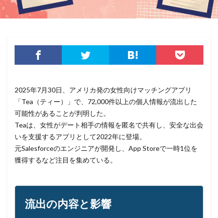
サイバーリスク保険
サイバー保険
サイバー攻撃
サイバー攻撃の歴史
サイバー犯罪
サイバー犯罪条約
サイボウズ
サイランス
サプライチェーン
サポート
サポート詐欺
シーザーズ
シグネチャ
シグネチャー
システム
システムエラー
システムエンジニア
2025年7月30日、アメリカ発の女性向けマッチングアプリ
システムトラブル
システム設定
システム障害
「Tea（ティー）」で、72,000件以上の個人情報が流出した
可能性があることが判明した。
シマンテック
シャドーAI
シャドーIT
Teaは、女性がデート相手の情報を匿名で共有し、安全な出会
シャドウAI
シルバニアファミリー
スキミング
いを支援するアプリとして2022年に登場。
スキャン
スキル
スクリプト
元Salesforceのエンジニアが開発し、App Storeで一時1位を
スケウェアブロッカー
スタバ
ステガノグラフィ
獲得するなど注目を集めている。
ストレージ
スパイ
スパイウェア
スパム
スパムメール
スピアフィッシング
スプーフィング
流出の内容と影響
スマートEDR
スマートスピーカー
スマートフォン
スマートポンプ
スマホ
スミッシング