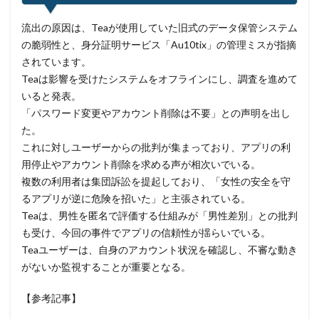
タイポスクワッティング
ダイレクトメール
流出の原因は、Teaが使用していた旧式のデータ保管システム
ダウンロード
ダブルチェック
タリン・メカニズム
の脆弱性と、身分証明サービス「Au10tix」の管理ミスが指摘
されています。
チェック
チェックポイント
チャットワーク
Teaは影響を受けたシステムをオフラインにし、調査を進めて
ツール
データ
データフォレンジック
いると発表。
データベース
データ修復
データ復元
「パスワード変更やアカウント削除は不要」との声明を出し
データ復旧
データ持ち出し
データ破壊
た。
これに対しユーザーからの批判が集まっており、アプリの利
ディープフェイク
ディズニー
デザリング
用停止やアカウント削除を求める声が相次いでいる。
デジタル
デジタルフォレンジック
デバイス
複数の利用者は集団訴訟を提起しており、「女性の安全を守
テレマティクス
テレワーク
テレワークセミナー
るアプリが逆に危険を招いた」と主張されている。
テレワークのセキュリティ
どうなる
Teaは、男性を匿名で評価する仕組みが「男性差別」との批判
も受け、今回の事件でアプリの信頼性が揺らいでいる。
ドッペルゲンガードメイン
ドメイン
Teaユーザーは、自身のアカウント状況を確認し、不審な動き
ドメイン名ハイジャック
トヨタ
トラフィック
がないか監視することが重要となる。
トレーディングボット
トレンドマイクロ
【参考記事】
トロイの木馬
ドン・キホーテ
なりすまし