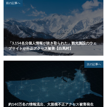
ボイスフィッシング
ポイント
ホスティング
前の記事へ
ポスト量子暗号
ボット
ボットネット
ポップアップ
ホテル
ポリ・ネットワーク
ポリシー
マイク
マイクロソフト
マイクロソフト・アクティブ・プロテクションズ・プログラム
マイクロソフトアカウント
「3,154名分個人情報が抜き取られた」観光施設のウェ
マイクロソフトエクスチェンジサーバー
マイナビ
ブサイトが不正アクセス被害【白馬村】
マイナポイント
マウイランサムウェア
マカフィー
マクロ
マスキング
マルウェア
次の記事へ
マルウェア感染
マルスパム
マルバタイジング
マンディアント
ミス
メーリングリスト
メール
メール 誤送信
メールアカウント
メールアカウント情報
メールアドレス
メールアドレス情報
メールサーバー
メール誤送信
メディアワークス
メディバンク
メリット
約140万名の情報流出、大規模不正アクセス被害発生