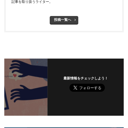
ビットポイント
ビデオ会議
ビデオ会議ツール
記事を取り扱うライター。
ヒューマンエラー
ファームウェア
ファイアウォール
ファイブ・アイズ
ファイル
投稿一覧へ
ファイルレス
ファイルレス攻撃
フィッシング
フィッシングサイト
フィッシングメール
フィッシングメールにどう対処すべきか?
フィッシング対策協議会
フィッシング詐欺
フィルタリング
フェス
フォーティネット
フォーム
フォレスター
フォレンジック
ブックマーク
プライバシー
プライバシーマーク
最新情報をチェックしよう！
ブラウザ
ブルートフォースアタック
ブルガリア
プロキシ
プログラム
プロダクトキー
ブロックチェーン
ペーパーレス化
ペアリング
ベトナム
ベネッセ
ペネトレーションテスト
ホームページ
ホームページ公開
ポーランド