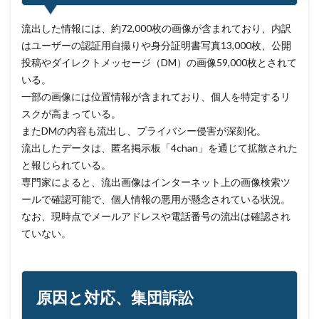
セイコーグループ株式会社
セキュア
セキュリティ
流出した情報には、約72,000枚の画像が含まれており、内訳
セキュリティアプリ
セキュリティインシデント
はユーザーの認証用自撮りや身分証明書写真13,000枚、公開
投稿やダイレクトメッセージ（DM）の画像59,000枚とされて
セキュリティエンジニア
セキュリティコード
いる。
セキュリティソフト
セキュリティニュース
一部の画像には位置情報が含まれており、個人を特定するリ
セキュリティパッチ
セキュリティプログラム
スクが高まっている。
セキュリティベンダー
セキュリティポリシー
またDMの内容も流出し、プライバシー侵害が深刻化。
流出したデータは、匿名掲示板「4chan」を通じて拡散された
セキュリティ人材
セキュリティ企業
と報じられている。
セキュリティ対策
セキュリティ教育
専門家によると、流出画像はインターネット上の画像検索ツ
セキュリティ脆弱性
セキュリティ補助金
ールで確認可能で、個人情報の悪用が懸念されている状況。
セキュリティ製品
セキュリティ診断
セブン銀行
なお、現時点でメールアドレスや電話番号の流出は確認され
ていない。
セミナー
ゼロデイ
ゼロディ
ゼロデイ攻撃
ゼロトラスト
センチネルワン
ソース
ソースコード
ソフォス
ソフト
ソフトウェア
原因と対応、集団訴訟
ソフトスキル
ソフトバンク
ダークウェブ
ダークトレース
ダークネット市場