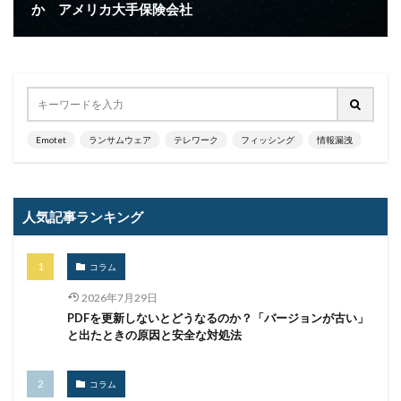
モナコイン
モニタリング
モバイル
か アメリカ大手保険会社
やってはいけない
ヤフー
ヤマダ電機
ヤマハ
ユーザー
ユーザー情報
ユーロフィン
ゆうちょ
ゆうちょ銀行
ユニクロ
ライセンス
ラグナロッカー
ラテラルフィッシングメール
ランキング
ランサム
ランサムウェア
Emotet
ランサムウェア
テレワーク
フィッシング
情報漏洩
ランサムウェア. Windows
ランサムウェア対策
ランサムウェア被害
ランダムサブドメイン攻撃
人気記事ランキング
リアルタイム
リクエスト
リコー
リスク
リスト型攻撃
リップル
リテラシー
コラム
リバースヴィッシング
リモート
2026年7月29日
リモートコントロール
リモートワーク
PDFを更新しないとどうなるのか？「バージョンが古い」
リモートワークセミナー
と出たときの原因と安全な対処法
リモートワークセミナー.テレワーク
リンク
ルーター
レシートジェネレーター
ローソン
コラム