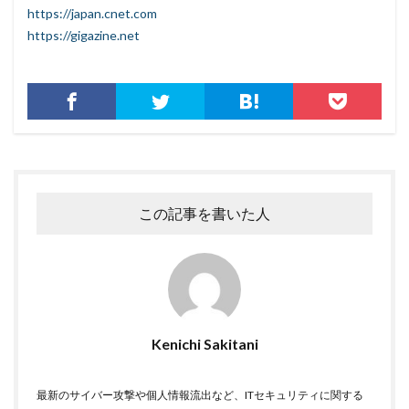
なりすましメール
ニチレイ
ニトリ
ニュース
https://japan.cnet.com
ネット
ネットバンキング
ネットワーク
https://gigazine.net
ネットワーク侵入
ノーウェアランサム
ノートパソコン
ノートン
のっとり
バージョン
ハードディスク
バグ
ハクティビズム
パケット
パスワード
パスワードスプレー
パスワードレス
パスワード使い回し
パスワード解析
この記事を書いた人
パスワード解除
パソコン
ハッカー
ハッカーグループ
ハッカー不正アクセス
ハッカー集団
ハッキング
ハッキングされました
バックアップ
パッチ
ハニーポット
バニティURL
ハフニウム
ばらまき
バレる
Kenichi Sakitani
パロアルト
ビジネスメール
ビジネスメール詐欺
ビックデータ
ビッグローブ
ビットコイン
最新のサイバー攻撃や個人情報流出など、ITセキュリティに関する