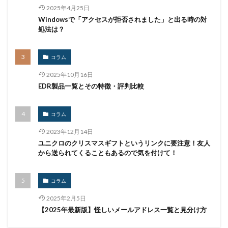
ログ
ログイン
ログ監視
ロシア
ロック
2025年4月25日
Windowsで「アクセスが拒否されました」と出る時の対
ワークスタイルテック
ワードプレス
ワーム
処法は？
ワイファイ
ワンタイムパスワード
一括送信
一斉送信
一斉送信時
三井住友カード
コラム
三菱電機
不具合
不審
不審メール
不正
2025年10月16日
不正アクセス
不正アプリ
不正プログラム
EDR製品一覧とその特徴・評判比較
不正メール
不正ログイン
不正利用
不正送信
不正送金
中古
中国
中国人
中小企業
コラム
乗っ取られたら
乗っ取り
九州大学
事例
2023年12月14日
事故
二次被害
二段階
二段階認証
亜種
ユニクロのクリスマスギフトというリンクに要注意！友人
から送られてくることもあるので気を付けて！
人材
人為的ミス
人的ミス
令和
仮想デスクトップ
仮想通貨
仮想通過
任天堂
コラム
企業
企業向け
会社
位置情報
2025年2月5日
使いまわし
使い回し
侵入
保守
保護
【2025年最新版】怪しいメールアドレス一覧と見分け方
個人
個人向け
個人情報
個人情報保護委員会