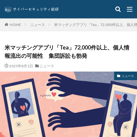
グッドライフカンパニー
クラウド
クラウドストライク
クラウドセキュリティ
ニュース
米マッチングアプリ「Tea」72,000件以上、個
HOME
クラウド型
クラッカー
クラッキング
グラントソントン
クリック
クリプトアジリティ
クリプトジャッキング
クレカ
クレジット
米マッチングアプリ「Tea」72,000件以上、個人情
クレジットカード
クレジットカード情報
報流出の可能性 集団訴訟も勃発
クレデンシャル
クロスサイトスクリプティング
2025年8月1日
ニュース
クロネコ
コード
コード決済
コーナン
ニュース
コジマ
コスト
コロナウィルス
コロナウイルス
コロニアル・パイプライン
コンプライアンス
サーバ
サーバー
サイト
サイバー
サイバーインシデント
サイバーセキュリティ
サイバーセキュリティお助け隊
サイバーセキュリティ保険
サイバーセキュリティ協議会
サイバーセキュリティ基本法
サイバーリーズン