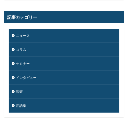
個人情報保護法
個人情報流出
個人情報漏洩
偽装
偽装サイト
偽装ページ
偽警告
記事カテゴリー
偽造
元社員
充電
全国銀行協会
公共機関
公的機関
公開
内部
内部不正
ニュース
内閣サイバーセキュリティセンター
内閣府沖縄総合事務局
再生可能エネルギー
コラム
再発防止
写真
初期アクセスブローカー
初期侵入
初期設定
制裁金
削除
助成金
セミナー
北朝鮮
医師
医療
医療機関
半田病院
インタビュー
印影
厚労省初動対応チーム
原因
原子力規制庁
口座情報
可視化
国分生協病院
調査
国連安全保障理事会
地域金融機関
基本方針
用語集
多要素認証
大企業
大多喜ガス
大阪急性期・総合医療センター
太陽光発電
奇安信集団
宅ふぁいる便
宅地建物取引業者免許