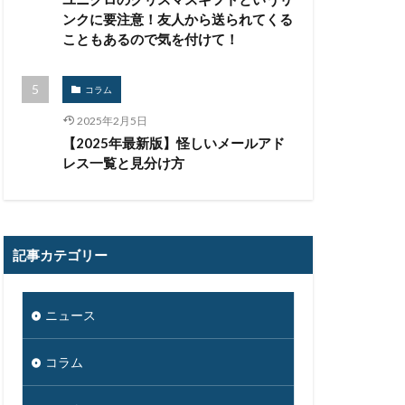
ー
ンクに要注意！友人から送られてくる
こともあるので気を付けて！
ア. Windows
リクエスト
コラム
リモート
ナー.テレワーク
2025年2月5日
【2025年最新版】怪しいメールアド
ログ監視
ロシア
レス一覧と見分け方
ムパスワード
審
不審メール
不正利用
記事カテゴリー
乗っ取り
人為的ミス
企業向け
ニュース
個人向け
コラム
偽装
公共機関