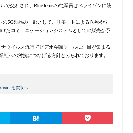
開
内部
内部不正
内閣サイバーセキュリティセンター
内閣府
ドルで交わされ、BlueJeansの従業員はベライゾンに統
ー
再発防止
写真
初期アクセスブローカー
初期侵入
初
イゾンの5G製品の一部として、リモートによる医療や学
北朝鮮
医師
医療
医療機関
半田病院
印影
向けたコミュニケーションシステムとしての販売が予
規制庁
口座情報
可視化
国分生協病院
国連安全保障理事会
要素認証
大企業
大多喜ガス
大阪急性期・総合医療センター
ロナウイルス流行でビデオ会議ツールに注目が集まる
宅ふぁいる便
宅地建物取引業者免許
安全性
定額給付金
富士
同業社への対抗につなげる方針とみられております。
談
専門家パネル
小学校
小学館
岐阜
巧妙化
広告
復元
復旧
快活フロンティア
悪意
悪用
情報
情報セキュリティマネジメントシステム
情報共有
情報流出
報管理
情報資産
情報閲覧
感染
慶応義塾大学
慶應義塾
eansを買収へ
手数料
技術
技術情報
持ち出し
掲載
換金
法
攻撃
攻撃インフラ
攻撃メール
攻撃手法
攻撃者
教育新聞社
教育機関
数
新型
新型ウイルス
新型コロナ
日本
日本HP
日本サイバー犯罪対策センター
日本医科大学武
日本郵便
日銀
明海大学
暗号
暗号BOM
暗号化