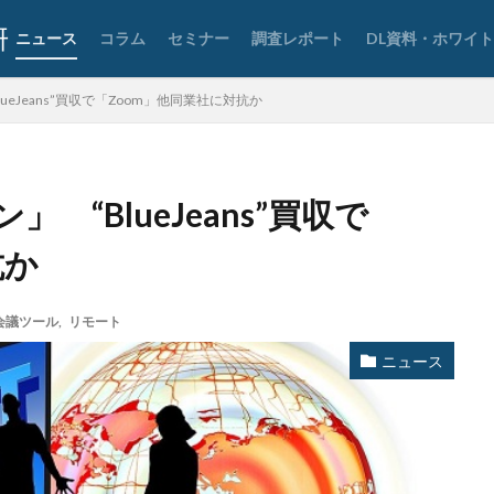
タリン・メカニズム
チェック
チェックポイント
チャットワー
ニュース
コラム
セミナー
調査レポート
DL資料・ホワイ
タフォレンジック
データベース
データ修復
データ復元
デー
データ破壊
ディープフェイク
ディズニー
デザリング
デ
eJeans”買収で「Zoom」他同業社に対抗か
ジック
デバイス
テレマティクス
テレワーク
テレワークセミ
ュリティ
どうなる
ドッペルゲンガードメイン
ドメイン
ドメ
フィック
トレーディングボット
トレンドマイクロ
トロイの木馬
“BlueJeans”買収で
なりすましメール
ニチレイ
ニトリ
ニュース
ネット
ネ
ネットワーク侵入
ノーウェアランサム
ノートパソコン
ノートン
抗か
ハードディスク
バグ
ハクティビズム
パケット
パスワード
ー
パスワードレス
パスワード使い回し
パスワード解析
パス
会議ツール
,
リモート
ッカー
ハッカーグループ
ハッカー不正アクセス
ハッカー集団
ニュース
した
バックアップ
パッチ
ハニーポット
バニティURL
レる
パロアルト
ビジネスメール
ビジネスメール詐欺
ビック
ビットコイン
ビットポイント
ビデオ会議
ビデオ会議ツール
ファイアウォール
ファイブ・アイズ
ファイル
ファイルレス