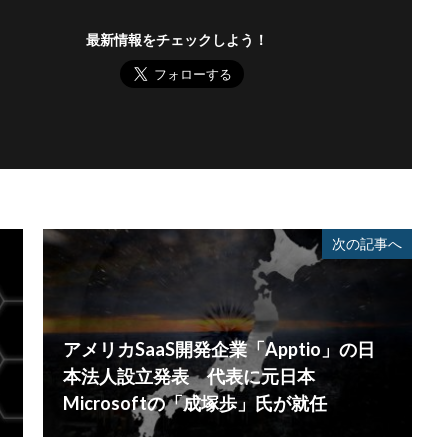
重要
量子コンピューター セキュリティ
量子科学研究技術開発機構
最新情報をチェックしよう！
金融
金融庁
金融機関
銀行
長崎
長野日報
開封
電子マネー
電話番号
音声
顔認証
顧客情報
駆除
検索
次の記事へ
アメリカSaaS開発企業「Apptio」の日
本法人設立発表 代表に元日本
Microsoftの「成塚歩」氏が就任