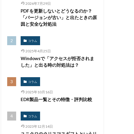
2026年7月29日
PDFを更新しないとどうなるのか？
フィルタリング
「バージョンが古い」と出たときの原
マーク
因と安全な対処法
リア
プロキシ
ベトナム
コラム
2025年4月25日
トネット
Windowsで「アクセスが拒否されま
した」と出る時の対処法は？
ト
コラム
ェア
2025年10月16日
EDR製品一覧とその特徴・評判比較
 誤送信
メールサーバー
コラム
タリング
2023年12月14日
ーザー情報
ユニクロのクリスマスギフトというリ