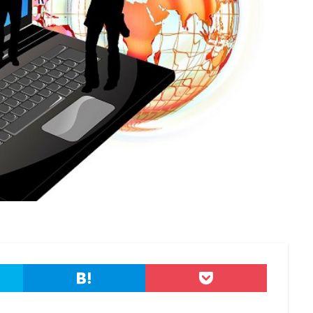
フィッシング
フィッシングサイト
フィッシングメール
ルにどう対処すべきか?
フィッシング対策協議会
フィッシング詐欺
ーティネット
フォーム
フォレスター
フォレンジック
ブック
プライバシーマーク
ブラウザ
ブルートフォースアタック
ブルガ
プロダクトキー
ブロックチェーン
ペーパーレス化
ペアリング
ネトレーションテスト
ホームページ
ホームページ公開
ポーランド
グ
ポイント
ホスティング
ポスト量子暗号
ボット
ボッ
ホテル
ポリ・ネットワーク
ポリシー
マイク
マイクロソフ
アクティブ・プロテクションズ・プログラム
マイクロソフトアカウント
クスチェンジサーバー
マイナビ
マイナポイント
マウイランサムウ
マクロ
マスキング
マルウェア
マルウェア感染
マルスパム
マンディアント
ミス
メーリングリスト
メール
メール
メールアカウント情報
メールアドレス
メールアドレス情報
メディアワークス
メディバンク
メリット
モナコイン
モニ
ってはいけない
ヤフー
ヤマダ電機
ヤマハ
ユーザー
ユ