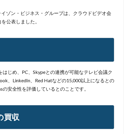
ゆうちょ
ゆうちょ銀行
ユニクロ
ライセンス
ラグナロッカ
ングメール
ランキング
ランサム
ランサムウェア
ランサムウェ
ライゾン・ビジネス・グループは、クラウドビデオ会
る意向を公表しました。
策
ランサムウェア被害
ランダムサブドメイン攻撃
リアルタイム
ク
リスト型攻撃
リップル
リテラシー
リバースヴィッシング
ール
リモートワーク
リモートワークセミナー
リモートワークセミ
ター
レシートジェネレーター
ローソン
ログ
ログイン
クスタイルテック
ワードプレス
ワーム
ワイファイ
ワンタイ
斉送信
一斉送信時
三井住友カード
三菱電機
不具合
不
トをはじめ、PC、Skypeとの連携が可能なテレビ会議ク
クセス
不正アプリ
不正プログラム
不正メール
不正ログイン
LinkedIn、Red Hatなどの15,000以上になるとの
正送金
中古
中国
中国人
中小企業
乗っ取られたら
ansの安全性を評価しているとのことです。
例
事故
二次被害
二段階
二段階認証
亜種
人材
和
仮想デスクトップ
仮想通貨
仮想通過
任天堂
企業
報
使いまわし
使い回し
侵入
保守
保護
個人
sの買収
人情報保護委員会
個人情報保護法
個人情報流出
個人情報漏洩
偽装ページ
偽警告
偽造
元社員
充電
全国銀行協会