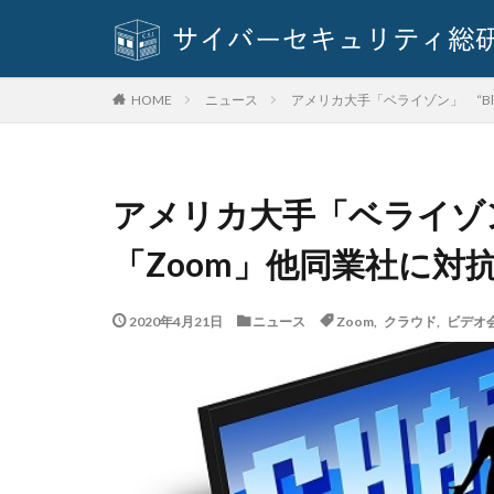
ダブルチェック
データ
デー
データ持ち出し
ニュース
アメリカ大手「ベライゾン」 “Blu
HOME
デジタルフォレン
テレワークのセキ
トヨタ
トラ
アメリカ大手「ベライゾン」 
なりすまし
ネットワーク
「Zoom」他同業社に対
バージョン
パスワードスプレ
2020年4月21日
ニュース
Zoom
,
クラウド
,
ビデオ
パソコン
ハ
ハッキングされま
ばらまき
バ
ビッグローブ
ファームウェア