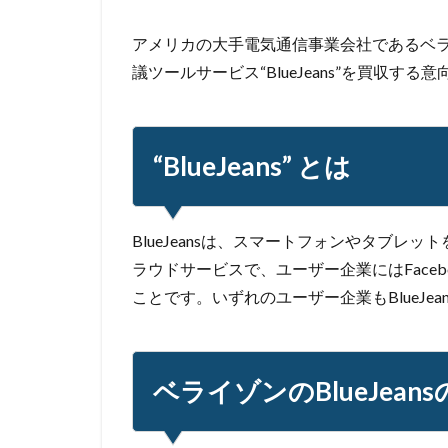
ユーロフィン
ラテラルフィッシ
アメリカの大手電気通信事業会社であるベ
議ツールサービス“BlueJeans”を買収す
ランサムウェア対
リコー
リス
リモートコントロ
“BlueJeans” とは
リンク
ルー
ロック
ワー
一括送信
一
BlueJeansは、スマートフォンやタブレッ
不正
不正ア
ラウドサービスで、ユーザー企業にはFacebook、
不正送信
不
ことです。いずれのユーザー企業もBlueJe
九州大学
事
人的ミス
令
会社
位置情
ベライゾンのBlueJean
個人情報
個
偽装サイト