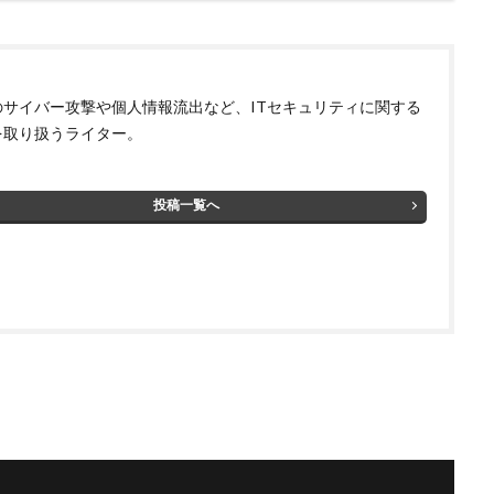
号通貨
更新
更新プログラム
東京
東京オリンピック
東
株価
検出
検知
検索
構文
標的
標的型メール
権限
機密
機密性
機密情報
機能
民間企業
求人
のサイバー攻撃や個人情報流出など、ITセキュリティに関する
済画面
法人
法人情報
法律
注意
注意喚起
流出
を取り扱うライター。
港区
漏洩
点検
特許庁
犯罪グループ
独立行政法人
スパイ
町民
画面ロック
病院
白梅豊岡病院
盗難
投稿一覧へ
研修
破壊
確認不足
社内教育
社労士
社労夢
類
積水ハウス
窃取
窃盗
第三者
管理
管理者権限
連
給付金
総務省
総当たり攻撃
置き引き
署名
群
脅迫
脆弱性
脆弱性診断
自動車
自治体
行政
疑者
補助金
製品
製品比較
規制
設定ミス
診断
詐欺メール
認証
認証ダンピング
認証情報
誘導
誤入力
示
誤送信
調査
調査方法
警告
警察
警視庁
キュリティ対策本部
豚の屠殺詐欺
負荷
資格
資産
踏み
ール
退職
通信の秘密
通販サイト
運用
違反
遠隔