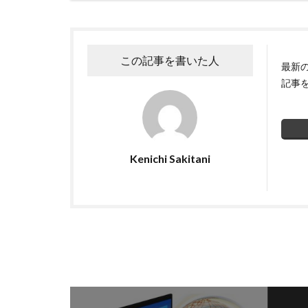
暗号資産
暗
校務システム
標的型攻撃
この記事を書いた人
最新
決済情報
決
記事
添付ファイル
生成AI
産業
目的
知識
秘密保持
種
Kenichi Sakitani
経営者
経済
脅威ハンティング
被害原因
被
詐欺サイト
誤操作
誤表
警視庁サイバーセ
転売
迷惑メ