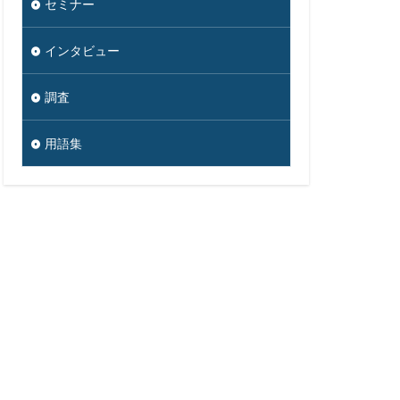
セミナー
沖縄総合事務局
期設定
制裁金
インタビュー
厚労省初動対応チーム
地域金融機関
調査
太陽光発電
用語集
通
対策
広島
情報システム
情報漏洩
大学
懲戒免職
損害
改ざん
政府
教育
ウイルス
新潟県
蔵小杉病院
暗号移行