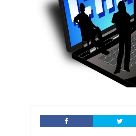
ファイルレス攻撃
フィッシングメー
フェス
フォ
プライバシー
プログラム
ベネッセ
ペ
ボイスフィッシン
ポップアップ
マイクロソフト・
マイクロソフトエ
マカフィー
マルバタイジング
メールアカウント
メール誤送信
モバイル
や