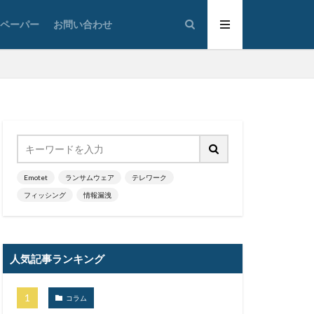
ク
ツール
トペーパー
お問い合わせ
タ復旧
ジタル
ナー
イン名ハイジャック
ドン・キホーテ
ットバンキング
のっとり
Emotet
ランサムウェア
テレワーク
ワード解除
フィッシング
情報漏洩
ハッキング
ハフニウム
人気記事ランキング
データ
ヒューマンエラー
コラム