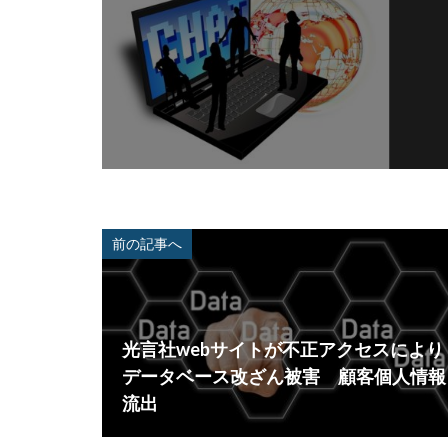
配信サービス
量子脅威対策
防犯
障害
前の記事へ
光言社webサイトが不正アクセスにより
データベース改ざん被害 顧客個人情報
流出