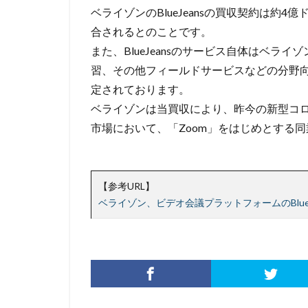
公的機関
公
ベライゾンのBlueJeansの買収契約は約4億
再生可能エネルギ
合されるとのことです。
また、BlueJeansのサービス自体はベラ
削除
助成金
習、その他フィールドサービスなどの分野
原因
原子力
定されております。
基本方針
多
ベライゾンは当買収により、昨今の新型コ
奇安信集団
市場において、「Zoom」をはじめとする
対策方法
対
座談会
強化
情報セキュリティ
【参考URL】
情報窃取
情
ベライゾン、ビデオ会議プラットフォームのBlueJ
手口
手口、
改正個人情報保護
教育委員会
新種
方針
日本損害保険協会