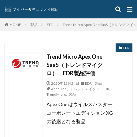
TLS
To
Trader Traiter
TrendMicro
Trickbot
TVer
twitter
Uber
UCS
UNC3886
UNC4736
UNC6040
製品
EDR
Trend Micro Apex One SaaS（トレン
HOME
Urban VPN Proxy
URL
USB
USBメモリ
USB持ち出し
USB紛失
UTM
EDR
UTM 統合脅威管理
VallyRAT
Vidar
Trend Micro Apex One
Violet Tyhoon
Vivo
VMware
VMware ESXi
SaaS（トレンドマイク
VMware vSphere
VOD
VPN
VulzSec
ロ） EDR製品評価
WAF
Wanna Cry
Wannacry
WAONポイント
2020年12月24日
EDR
,
製品
Water Hydra
Web
Webshell
webサーバー
ApecOne、トレンドマイクロ
,
EDR
,
TrendMicro
,
製品
Webサイト
webページ
web予約
Apex One はウイルスバスター
WelcomeHR
WhatsApp
White Rabbit
Wi-Fi
コーポレートエディション XG
WikiLeaksV2
window7
Windows
Windows7
の後継となる製品
WindowsDefender
Word
WordPress
X
XDR
xiū gǒu
xynos Auto T5123
Yanluowang