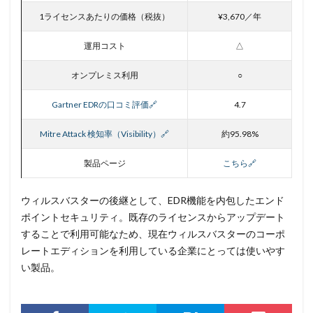
インターネット
インタビュー
イントラ
1ライセンスあたりの価格（税抜）
¥3,670／年
インフォスティーラー
インフラ
インフルエンサー
運用コスト
△
ウィルス
ウイルス
ウイルスバスター
ウィルスバスター
ウィルス対策
ウイルス感染
オンプレミス利用
○
ウイルス被害
ウェア
ウェブ
Gartner EDRの口コミ評価🔗
4.7
ウォーシッピング
ウォレット
エクアドル
Mitre Attack 検知率（Visibility）🔗
約95.98%
エクスプロイト攻撃
エムケイシステム
エモテット
エモテットアクション
エモテット感染
製品ページ
こちら
🔗
エラーメール
エンジニア
エンドポイント
エンドポイントセキュリティ
オーストラリア
ウィルスバスターの後継として、EDR機能を内包したエンド
ポイントセキュリティ。既存のライセンスからアップデート
オーストラリア大学
オープンソース
することで利用可能なため、現在ウィルスバスターのコーポ
オリエンタルランド
オリンピック
オンプレミス
レートエディションを利用している企業にとっては使いやす
オンライン
オンラインゲーム
オンラインショップ
い製品。
カーシェアリング
ガートナー
ガイドライン
カスペルスキー
カプコン
キムスキー