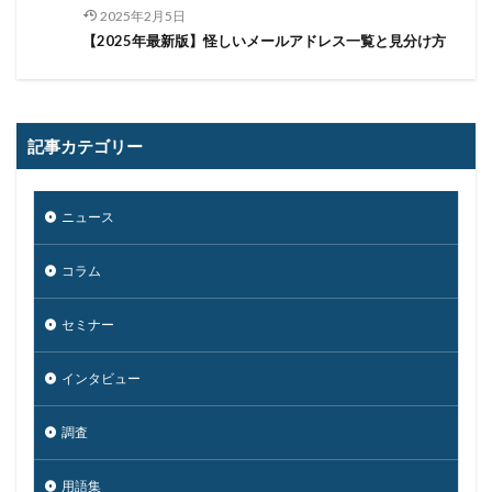
2025年2月5日
ソフトスキル
ソフトバンク
ダークウェブ
【2025年最新版】怪しいメールアドレス一覧と見分け方
ダークトレース
ダークネット市場
タイポスクワッティング
ダイレクトメール
ダウンロード
ダブルチェック
タリン・メカニズム
記事カテゴリー
チェック
チェックポイント
チャットワーク
ツール
データ
データフォレンジック
ニュース
データベース
データ修復
データ復元
データ復旧
データ持ち出し
データ破壊
コラム
ディープフェイク
ディズニー
デザリング
デジタル
デジタルフォレンジック
デバイス
セミナー
テレマティクス
テレワーク
テレワークセミナー
インタビュー
テレワークのセキュリティ
どうなる
ドッペルゲンガードメイン
ドメイン
調査
ドメイン名ハイジャック
トヨタ
トラフィック
用語集
トレーディングボット
トレンドマイクロ