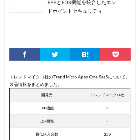
EPPとEDR機能を統合したエン
YouTube
YY Lai Yu
Zero Day Initiative
ZIP
ドポイントセキュリティ
zipファイル
Zoom
アウトソーシング
アカウント
アカウントトークン
アカウントロック
アカウント情報
アクセス
アクセスコード
アクセス権限
アサヒグループホールディングス
アスクル
アセスメント
アップデート
アップロード
アドウェア
アドレス
アドレス情報
アネモネ
アノニマス
アノマリ
トレンドマイクロ社のTrend Micro Apex One SaaSについて、
アバスト
アプリ
アプリケーション
アラーム
製品情報をまとめました。
アンインストール
アンケート
アンチウイルス
開発元
トレンドマイクロ社
アンチウィルス
アンチウィルスソフト
イーサリアム
イオン
イベント
EPP機能
○
インジェクション
インシデント
EDR機能
○
インシデントウイルス
インシデントレスポンス
最低購入台数
250
インシデント対応
インスタ
インストール