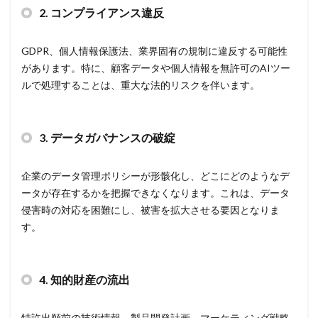
2.
コンプライアンス違反
規制
設定ミス
診断
証拠
詐欺
詐欺サイト
詐欺メール
認証
認証ダンピング
GDPR、個人情報保護法、業界固有の規制に違反する可能性
認証情報
誘導
誤入力
誤掲載
誤操作
があります。特に、顧客データや個人情報を無許可のAIツー
誤表示
誤送信
調査
調査方法
警告
ルで処理することは、重大な法的リスクを伴います。
警察
警視庁
警視庁サイバーセキュリティ対策本部
豚の屠殺詐欺
負荷
資格
資産
踏み台
3.
データガバナンスの破綻
身代金
転売
迷惑メール
退職
通信の秘密
通販サイト
運用
違反
遠隔
企業のデータ管理ポリシーが形骸化し、どこにどのようなデ
遠隔操作
配信サービス
重要
ータが存在するかを把握できなくなります。これは、データ
量子コンピューター セキュリティ
侵害時の対応を困難にし、被害を拡大させる要因となりま
す。
量子科学研究技術開発機構
量子耐性暗号
量子脅威対策
金融
金融庁
金融機関
銀行
長崎
長野日報
開封
開発
4.
知的財産の流出
閲覧
防犯
障害
電子マネー
電話番号
音声
顔認証
顧客情報
駆除
騙る
特許出願前の技術情報、製品開発計画、マーケティング戦略