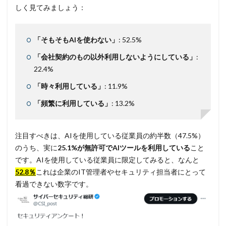
しく見てみましょう：
換金
損害
改ざん
改正個人情報保護法
攻撃
攻撃インフラ
攻撃メール
攻撃手法
攻撃者
政府
教育
教育委員会
「そもそもAIを使わない」
: 52.5%
教育新聞社
教育機関
数
新型
「会社契約のもの以外利用しないようにしている」
:
22.4%
新型ウイルス
新型コロナウイルス
新潟県
新種
方針
日本
日本HP
「時々利用している」
: 11.9%
日本サイバー犯罪対策センター
「頻繁に利用している」
: 13.2%
日本医科大学武蔵小杉病院
日本損害保険協会
日本郵便
日銀
明海大学
暗号
暗号BOM
注目すべきは、AIを使用している従業員の約半数（47.5%）
暗号化
暗号移行
暗号資産
暗号通貨
のうち、実に
25.1%が無許可でAIツールを利用している
こと
です。AIを使用している従業員に限定してみると、なんと
更新
更新プログラム
東京
東京オリンピック
52.8％
これは企業のIT管理者やセキュリティ担当者にとって
東京五輪
東京都
校務システム
株価
看過できない数字です。
検出
検知
検索
構文
標的
標的型メール
標的型メール訓練
標的型攻撃
権限
機密
機密性
機密情報
機能