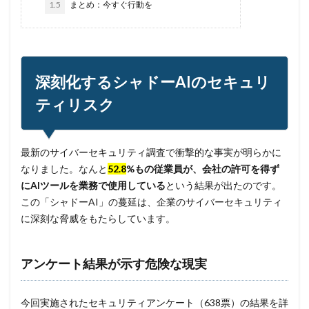
1.5
まとめ：今すぐ行動を
国連安全保障理事会
地域金融機関
基本方針
多要素認証
大企業
大多喜ガス
大阪急性期・総合医療センター
太陽光発電
奇安信集団
宅ふぁいる便
宅地建物取引業者免許
深刻化するシャドーAIのセキュリ
安全性
定額給付金
富士通
対策
ティリスク
対策方法
対談
専門家パネル
小学校
小学館
岐阜
巧妙化
広告
広島
最新のサイバーセキュリティ調査で衝撃的な事実が明らかに
座談会
強化
復元
復旧
なりました。なんと
52.8
%もの従業員が、会社の許可を得ず
快活フロンティア
悪意
悪用
情報
にAIツールを業務で使用している
という結果が出たのです。
情報システム
情報セキュリティ
この「シャドーAI」の蔓延は、企業のサイバーセキュリティ
情報セキュリティマネジメントシステム
情報共有
に深刻な脅威をもたらしています。
情報流出
情報漏洩
情報窃取
情報管理
情報資産
情報閲覧
感染
慶応義塾大学
アンケート結果が示す危険な現実
慶應義塾大学
懲戒免職
手口
手口、
手数料
技術
技術情報
持ち出し
掲載
今回実施されたセキュリティアンケート（638票）の結果を詳