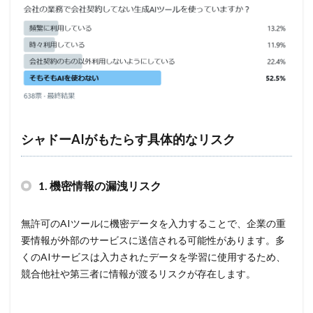
民間企業
求人
決済
決済情報
決済画面
法人
法人情報
法律
注意
注意喚起
流出
添付
添付ファイル
港区
漏洩
点検
特許庁
犯罪グループ
独立行政法人
生体認証
生成AI
産業スパイ
町民
画面ロック
病院
白梅豊岡病院
盗難
シャドーAIがもたらす具体的なリスク
監査
監視
目的
知識
研修
破壊
確認不足
社内教育
社労士
社労夢
禁止
私物
秘密保持
種類
積水ハウス
窃取
1.
機密情報の漏洩リスク
窃盗
第三者
管理
管理者権限
紀永
無許可のAIツールに機密データを入力することで、企業の重
紛失
経営者
経済連
給付金
総務省
要情報が外部のサービスに送信される可能性があります。多
総当たり攻撃
置き引き
署名
群馬
脅威
くのAIサービスは入力されたデータを学習に使用するため、
脅威ハンティング
脅迫
脆弱性
脆弱性診断
競合他社や第三者に情報が渡るリスクが存在します。
自動車
自治体
行政
被害
被害事例
被害原因
被疑者
補助金
製品
製品比較