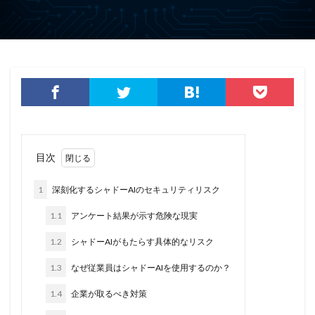
仮想デスクトップ
仮想通貨
仮想通過
任天堂
企業
企業向け
会社
位置情報
使いまわし
使い回し
侵入
保守
保護
個人
個人向け
個人情報
個人情報保護委員会
個人情報保護法
個人情報流出
個人情報漏洩
偽装
偽装サイト
偽装ページ
偽警告
偽造
元社員
充電
全国銀行協会
目次
公共機関
公的機関
公開
内部
内部不正
内閣サイバーセキュリティセンター
1
深刻化するシャドーAIのセキュリティリスク
内閣府沖縄総合事務局
再生可能エネルギー
1.1
アンケート結果が示す危険な現実
再発防止
写真
初期アクセスブローカー
初期侵入
初期設定
制裁金
削除
助成金
1.2
シャドーAIがもたらす具体的なリスク
北朝鮮
医師
医療
医療機関
半田病院
1.3
なぜ従業員はシャドーAIを使用するのか？
印影
厚労省初動対応チーム
原因
1.4
企業が取るべき対策
原子力規制庁
口座情報
可視化
国分生協病院