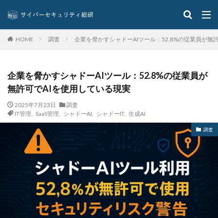
リモートコントロール
リモートワーク
リモートワークセミナー
リモートワークセミナー.テレワーク
リンク
調査
企業を脅かすシャドーAIツール：52.8%の従業員が無
HOME
ルーター
レシートジェネレーター
ローソン
ログ
ログイン
ログ監視
ロシア
ロック
企業を脅かすシャドーAIツール：52.8%の従業員が
ワークスタイルテック
ワードプレス
ワーム
無許可でAIを使用している現実
ワイファイ
ワンタイムパスワード
一括送信
2025年7月23日
調査
一斉送信
一斉送信時
三井住友カード
IT管理
,
SaaS管理
,
シャドーAI
,
シャドーIT
,
生成AI
三菱電機
不具合
不審
不審メール
不正
調査
不正アクセス
不正アプリ
不正プログラム
不正メール
不正ログイン
不正利用
不正送信
不正送金
中古
中国
中国人
中小企業
乗っ取られたら
乗っ取り
九州大学
事例
事故
二次被害
二段階
二段階認証
亜種
人材
人為的ミス
人的ミス
令和