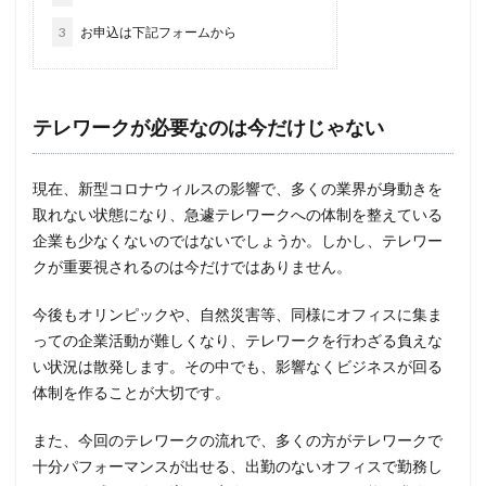
パスワードスプレー
パスワードレス
3
お申込は下記フォームから
パスワード使い回し
パスワード解析
パスワード解除
パソコン
ハッカー
テレワークが必要なのは今だけじゃない
ハッカーグループ
ハッカー不正アクセス
ハッカー集団
ハッキング
ハッキングされました
現在、新型コロナウィルスの影響で、多くの業界が身動きを
バックアップ
パッチ
ハニーポット
取れない状態になり、急遽テレワークへの体制を整えている
バニティURL
ハフニウム
ばらまき
バレる
企業も少なくないのではないでしょうか。しかし、テレワー
パロアルト
ビジネスメール
ビジネスメール詐欺
クが重要視されるのは今だけではありません。
ビックデータ
ビッグローブ
ビットコイン
今後もオリンピックや、自然災害等、同様にオフィスに集ま
ビットポイント
ビデオ会議
ビデオ会議ツール
っての企業活動が難しくなり、テレワークを行わざる負えな
ヒューマンエラー
ファームウェア
い状況は散発します。その中でも、影響なくビジネスが回る
ファイアウォール
ファイブ・アイズ
ファイル
体制を作ることが大切です。
ファイルレス
ファイルレス攻撃
フィッシング
また、今回のテレワークの流れで、多くの方がテレワークで
フィッシングサイト
フィッシングメール
十分パフォーマンスが出せる、出勤のないオフィスで勤務し
フィッシングメールにどう対処すべきか?