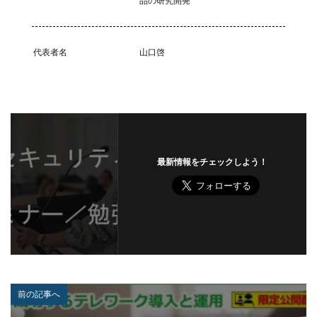
品の研究開発
内閣府沖縄総合事務局
再生可能エネルギー
再発防止
写真
初期アクセスブローカー
初期侵入
初期設定
制裁金
削除
助成金
代表者名
山口啓
北朝鮮
医師
医療
医療機関
半田病院
印影
厚労省初動対応チーム
原因
原子力規制庁
口座情報
可視化
国分生協病院
国連安全保障理事会
地域金融機関
基本方針
多要素認証
大企業
大多喜ガス
最新情報をチェックしよう！
大阪急性期・総合医療センター
太陽光発電
奇安信集団
宅ふぁいる便
宅地建物取引業者免許
安全性
定額給付金
富士通
対策
対策方法
対談
専門家パネル
小学校
小学館
岐阜
巧妙化
広告
広島
座談会
強化
復元
復旧
前の記事へ
快活フロンティア
悪意
悪用
情報