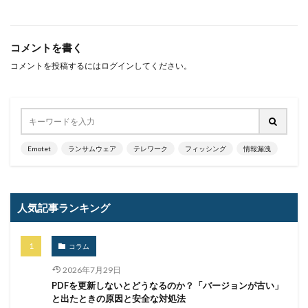
暗号化
暗号移行
暗号資産
暗号通貨
更新
更新プログラム
東京
東京オリンピック
コメントを書く
東京五輪
東京都
校務システム
株価
コメントを投稿するには
ログイン
してください。
検出
検知
検索
構文
標的
標的型メール
標的型メール訓練
標的型攻撃
権限
機密
機密性
機密情報
機能
民間企業
求人
決済
決済情報
決済画面
Emotet
ランサムウェア
テレワーク
フィッシング
情報漏洩
法人
法人情報
法律
注意
注意喚起
流出
添付
添付ファイル
港区
漏洩
点検
特許庁
犯罪グループ
独立行政法人
人気記事ランキング
生体認証
生成AI
産業スパイ
町民
画面ロック
病院
白梅豊岡病院
盗難
コラム
監査
監視
目的
知識
研修
破壊
2026年7月29日
確認不足
社内教育
社労士
社労夢
禁止
PDFを更新しないとどうなるのか？「バージョンが古い」
私物
秘密保持
種類
積水ハウス
窃取
と出たときの原因と安全な対処法