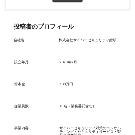
不正アクセス
不正アプリ
不正プログラム
不正メール
不正ログイン
不正利用
不正送信
不正送金
中古
中国
中国人
中小企業
投稿者のプロフィール
乗っ取られたら
乗っ取り
九州大学
事例
事故
二次被害
二段階
二段階認証
亜種
会社名
株式会社サイバーセキュリティ総研
人材
人為的ミス
人的ミス
令和
仮想デスクトップ
仮想通貨
仮想通過
任天堂
設立年月
2023年2月
企業
企業向け
会社
位置情報
使いまわし
使い回し
侵入
保守
保護
個人
個人向け
個人情報
個人情報保護委員会
資本金
500万円
個人情報保護法
個人情報流出
個人情報漏洩
偽装
偽装サイト
偽装ページ
偽警告
従業員数
13名（業務委託含む）
偽造
元社員
充電
全国銀行協会
公共機関
公的機関
公開
内部
内部不正
内閣サイバーセキュリティセンター
事業内容
サイバーセキュリティ対策のコンサル
ティング・セキュリティサービス・製