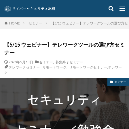
セキュリティベンダー
セキュリティポリシー
セキュリティ人材
セキュリティ企業
セミナー
【5/15 ウェビナー】テレワークツールの選び方セ
HOME
セキュリティ対策
セキュリティ教育
セキュリティ脆弱性
セキュリティ補助金
セキュリティ製品
セキュリティ診断
セブン銀行
【5/15 ウェビナー】テレワークツールの選び方セミ
セミナー
ゼロデイ
ゼロディ
ゼロデイ攻撃
ナー
ゼロトラスト
センチネルワン
ソース
2020年5月13日
セミナー
,
募集終了セミナー
ソースコード
ソフォス
ソフト
ソフトウェア
テレワークセミナー
,
リモートワーク
,
リモートワークセミナー.テレワー
ク
ソフトスキル
ソフトバンク
ダークウェブ
セミナー
ダークトレース
ダークネット市場
タイポスクワッティング
ダイレクトメール
ダウンロード
ダブルチェック
タリン・メカニズム
チェック
チェックポイント
チャットワーク
ツール
データ
データフォレンジック
データベース
データ修復
データ復元