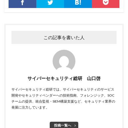
ランキング
ランサム
ランサムウェア
ランサムウェア. Windows
ランサムウェア対策
ランサムウェア被害
ランダムサブドメイン攻撃
リアルタイム
リクエスト
リコー
リスク
リスト型攻撃
リップル
リテラシー
この記事を書いた人
リバースヴィッシング
リモート
リモートコントロール
リモートワーク
リモートワークセミナー
リモートワークセミナー.テレワーク
リンク
ルーター
サイバーセキュリティ総研 山口啓
レシートジェネレーター
ローソン
ログ
ログイン
ログ監視
ロシア
ロック
サイバーセキュリティ総研では、サイバーセキュリティのサービス
ワークスタイルテック
ワードプレス
ワーム
開発やセキュリティベンダーへの技術指南、フォレンジック、SOC
チームの提供、統合監視・SIEM構築支援など、セキュリティ業界の
ワイファイ
ワンタイムパスワード
一括送信
発展に注力しています。
一斉送信
一斉送信時
三井住友カード
三菱電機
不具合
不審
不審メール
不正
投稿一覧へ