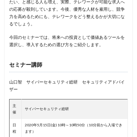
たい、と感じる人も増え、実際、テレワークが可能な求人へ
フィッシング対策協議会
フィッシング詐欺
の応募が殺到しています。今後、優秀な人材を雇用し、競争
力を高めるためにも、テレワークをどう整えるかが大切にな
フィルタリング
フェス
フォーティネット
るでしょう。
フォーム
フォレスター
フォレンジック
ブックマーク
プライバシー
プライバシーマーク
今回のセミナーでは、将来への投資として価値あるツールを
選択し、導入するための選び方をご紹介します。
ブラウザ
ブルートフォースアタック
ブルガリア
プロキシ
プログラム
プロダクトキー
セミナー講師
ブロックチェーン
ペーパーレス化
ペアリング
ベトナム
ベネッセ
ペネトレーションテスト
山口智 サイバーセキュリティ総研 セキュリティアドバイ
ホームページ
ホームページ公開
ポーランド
ザー
ボイスフィッシング
ポイント
ホスティング
ポスト量子暗号
ボット
ボットネット
主
サイバーセキュリティ総研
ポップアップ
ホテル
ポリ・ネットワーク
催
ポリシー
マイク
マイクロソフト
日
2020年5月15日(金) 10時～10時50分（10分前から入場でき
マイクロソフト・アクティブ・プロテクションズ・プログラム
程
ます）
マイクロソフトアカウント