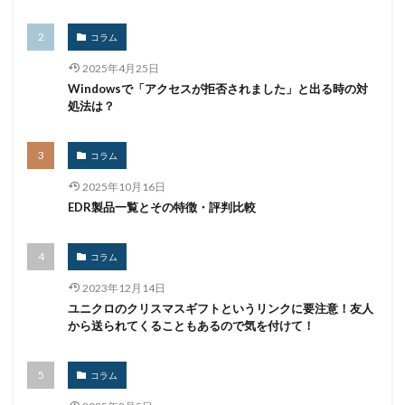
窃盗
第三者
管理
管理者権限
紀永
紛失
経営者
経済連
給付金
総務省
コラム
総当たり攻撃
置き引き
署名
群馬
脅威
2025年4月25日
Windowsで「アクセスが拒否されました」と出る時の対
脅威ハンティング
脅迫
脆弱性
脆弱性診断
処法は？
自動車
自治体
行政
被害
被害事例
被害原因
被疑者
補助金
製品
製品比較
コラム
規制
設定ミス
診断
証拠
詐欺
2025年10月16日
詐欺サイト
詐欺メール
認証
認証ダンピング
EDR製品一覧とその特徴・評判比較
認証情報
誘導
誤入力
誤掲載
誤操作
誤表示
誤送信
調査
調査方法
警告
コラム
警察
警視庁
警視庁サイバーセキュリティ対策本部
2023年12月14日
ユニクロのクリスマスギフトというリンクに要注意！友人
豚の屠殺詐欺
負荷
資格
資産
踏み台
から送られてくることもあるので気を付けて！
身代金
転売
迷惑メール
退職
通信の秘密
通販サイト
運用
違反
遠隔
コラム
遠隔操作
配信サービス
重要