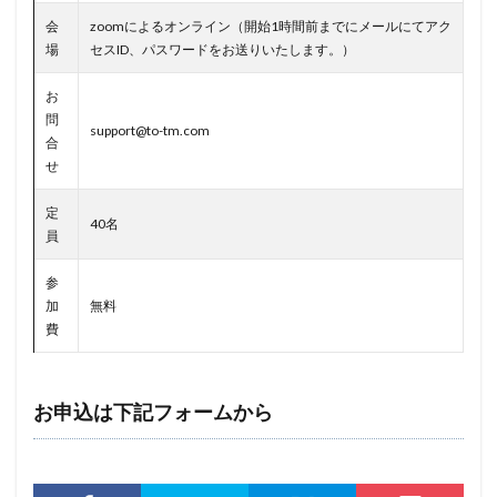
会
zoomによるオンライン（開始1時間前までにメールにてアク
マイクロソフトエクスチェンジサーバー
マイナビ
場
セスID、パスワードをお送りいたします。）
マイナポイント
マウイランサムウェア
マカフィー
お
マクロ
マスキング
マルウェア
問
support@to-tm.com
マルウェア感染
マルスパム
マルバタイジング
合
せ
マンディアント
ミス
メーリングリスト
メール
メール 誤送信
メールアカウント
定
40名
メールアカウント情報
メールアドレス
員
メールアドレス情報
メールサーバー
メール誤送信
参
メディアワークス
メディバンク
メリット
加
無料
費
モナコイン
モニタリング
モバイル
やってはいけない
ヤフー
ヤマダ電機
ヤマハ
ユーザー
ユーザー情報
ユーロフィン
お申込は下記フォームから
ゆうちょ
ゆうちょ銀行
ユニクロ
ライセンス
ラグナロッカー
ラテラルフィッシングメール