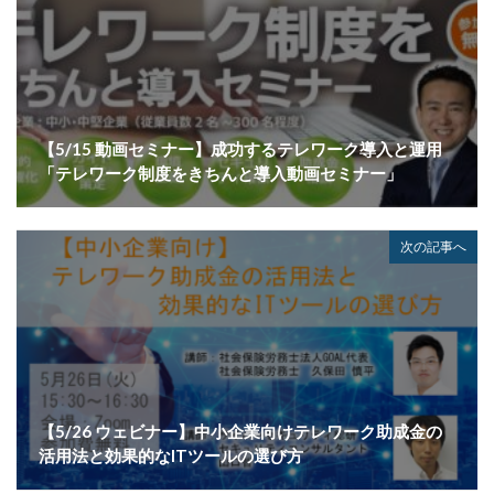
情報システム
情報セキュリティ
情報セキュリティマネジメントシステム
情報共有
情報流出
情報漏洩
情報窃取
情報管理
情報資産
情報閲覧
感染
慶応義塾大学
慶應義塾大学
懲戒免職
手口
手口、
【5/15 動画セミナー】成功するテレワーク導入と運用
「テレワーク制度をきちんと導入動画セミナー」
手数料
技術
技術情報
持ち出し
掲載
換金
損害
改ざん
改正個人情報保護法
攻撃
攻撃インフラ
攻撃メール
攻撃手法
次の記事へ
攻撃者
政府
教育
教育委員会
教育新聞社
教育機関
数
新型
新型ウイルス
新型コロナウイルス
新潟県
新種
方針
日本
日本HP
日本サイバー犯罪対策センター
【5/26 ウェビナー】中小企業向けテレワーク助成金の
日本医科大学武蔵小杉病院
日本損害保険協会
活用法と効果的なITツールの選び方
日本郵便
日銀
明海大学
暗号
暗号BOM