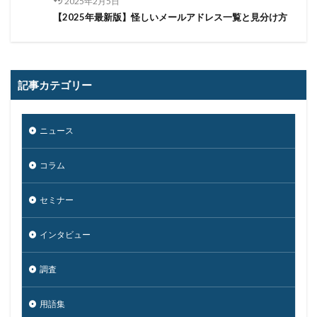
2025年2月5日
量子コンピューター セキュリティ
【2025年最新版】怪しいメールアドレス一覧と見分け方
量子科学研究技術開発機構
量子耐性暗号
量子脅威対策
金融
金融庁
金融機関
銀行
長崎
長野日報
開封
開発
記事カテゴリー
閲覧
防犯
障害
電子マネー
電話番号
音声
顔認証
顧客情報
駆除
騙る
ニュース
高級車
コラム
検索
セミナー
インタビュー
調査
用語集