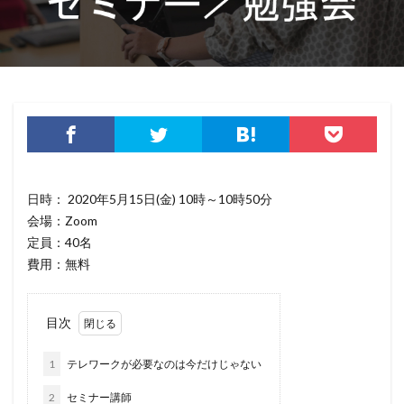
データ復旧
データ持ち出し
データ破壊
ディープフェイク
ディズニー
デザリング
デジタル
デジタルフォレンジック
デバイス
テレマティクス
テレワーク
テレワークセミナー
テレワークのセキュリティ
どうなる
ドッペルゲンガードメイン
ドメイン
ドメイン名ハイジャック
トヨタ
トラフィック
日時： 2020年5月15日(金) 10時～10時50分
トレーディングボット
トレンドマイクロ
会場：Zoom
トロイの木馬
ドン・キホーテ
なりすまし
定員：40名
費用：無料
なりすましメール
ニチレイ
ニトリ
ニュース
ネット
ネットバンキング
ネットワーク
ネットワーク侵入
ノーウェアランサム
目次
ノートパソコン
ノートン
のっとり
1
テレワークが必要なのは今だけじゃない
バージョン
ハードディスク
バグ
2
セミナー講師
ハクティビズム
パケット
パスワード