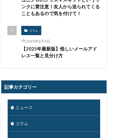
コンプライアンス
ンクに要注意！友人から送られてくる
こともあるので気を付けて！
リティ
コラム
サイバー攻撃
2025年2月5日
【2025年最新版】怪しいメールアド
チャー
レス一覧と見分け方
システム障害
スキミング
フィ
記事カテゴリー
グ
ンプ
スマホ
アプリ
ニュース
ィソフト
コラム
ンダー
セキュリティ教育