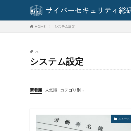
SQLインジェクシ
SUPERNOVA
Think Twice
システム設定
HOME
TVer
twitter
URL
USB
Vidar
Violet
TAG
VulzSec
WA
システム設定
webサーバー
Wi-Fi
WikiL
WordPress
新着順
人気順
カテゴリ別
Zero Day Initiative
イベント
インタビュー
クイズ
ニュース
アカウントトーク
アクセス権限
アップロード
ニュース
アバスト
ア