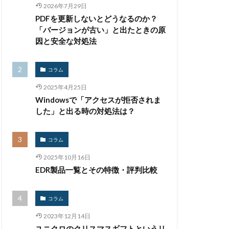
イベント
2026年7月29日
PDFを更新しないとどうなるのか？
インシデント対応
「バージョンが古い」と出たときの原
スティーラー
因と安全な対処法
スバスター
グ
ウォレット
コラム
ション
2025年4月25日
ュリティ
Windowsで「アクセスが拒否されま
した」と出る時の対処法は？
ンピック
ング
コラム
ュレス
2025年10月16日
EDR製品一覧とその特徴・評判比較
クラウド型
コラム
情報
2023年12月14日
コーナン
ユニクロのクリスマスギフトというリ