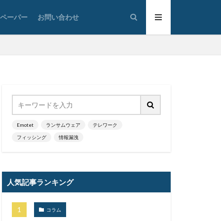
Sunburst
トペーパー
お問い合わせ
he Com
o
Trickbot
n VPN Proxy
管理
VallyRAT
VOD
VPN
Web
Webshell
White Rabbit
Word
Emotet
ランサムウェア
テレワーク
フィッシング
情報漏洩
YY Lai Yu
ド
人気記事ランキング
デート
アノマリ
コラム
ト