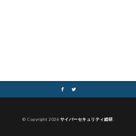
性
セキュリティ補助金
セキュリティ製品
セキュリティ診断
ロデイ
ゼロディ
ゼロデイ攻撃
ゼロトラスト
センチネルワン
ソフォス
ソフト
ソフトウェア
ソフトスキル
ソフトバンク
ダークネット市場
タイポスクワッティング
ダイレクトメール
タリン・メカニズム
チェック
チェックポイント
チャットワー
タフォレンジック
データベース
データ修復
データ復元
デー
データ破壊
ディープフェイク
ディズニー
デザリング
デ
ジック
デバイス
テレマティクス
テレワーク
テレワークセミ
ュリティ
どうなる
ドッペルゲンガードメイン
ドメイン
ドメ
フィック
トレーディングボット
トレンドマイクロ
トロイの木馬
なりすましメール
ニチレイ
ニトリ
ニュース
ネット
ネ
ネットワーク侵入
ノーウェアランサム
ノートパソコン
ノートン
ハードディスク
バグ
ハクティビズム
パケット
パスワード
© Copyright 2026
サイバーセキュリティ総研
.
ー
パスワードレス
パスワード使い回し
パスワード解析
パス
ッカー
ハッカーグループ
ハッカー不正アクセス
ハッカー集団