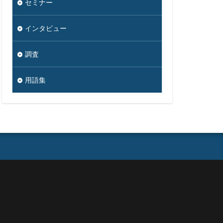
セミナー
セブン銀行
ソース
インタビュー
ダークウェブ
ダウンロード
調査
ク
ツール
用語集
タ復旧
ジタル
ナー
イン名ハイジャック
ドン・キホーテ
ットバンキング
のっとり
ワード解除
ハッキング