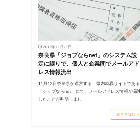
アンチウイルス
インジェクション
インスタ
イ
インフラ
イ
ウィルス対策
2019年11月21日
エクアドル
奈良県「ジョブならnet」のシステム設
エモテット感染
定に誤りで、個人と企業間でメールアド
オーストラリア
レス情報流出
オンプレミス
11月12日奈良県が運営する、県内就職サイトである
ガートナー
「ジョブならnet」にて、メールアドレス情報が漏
キャッシュレス決
したことが判明しまし
グッドライフカン
続きを読む
クラッカー
クリプトジャッキ
クレデンシャル