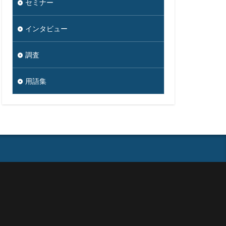
セミナー
セブン銀行
ソース
インタビュー
ダークウェブ
ダウンロード
調査
ク
ツール
用語集
タ復旧
ジタル
ナー
イン名ハイジャック
ドン・キホーテ
ットバンキング
のっとり
ワード解除
ハッキング