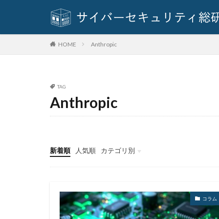
SQLインジェクシ
SUPERNOVA
Think Twice
Anthropic
HOME
TVer
twitter
URL
USB
Vidar
Violet
TAG
VulzSec
WA
Anthropic
webサーバー
Wi-Fi
WikiL
WordPress
新着順
人気順
カテゴリ別
Zero Day Initiative
イベント
インタビュー
クイズ
ニュース
アカウントトーク
アクセス権限
アップロード
コラム
アバスト
ア