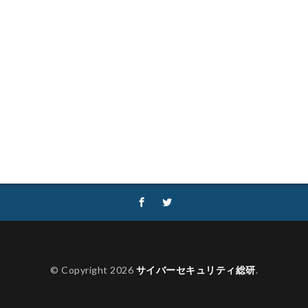
性
セキュリティ補助金
セキュリティ製品
セキュリティ診断
ロデイ
ゼロディ
ゼロデイ攻撃
ゼロトラスト
センチネルワン
ソフォス
ソフト
ソフトウェア
ソフトスキル
ソフトバンク
ダークネット市場
タイポスクワッティング
ダイレクトメール
タリン・メカニズム
チェック
チェックポイント
チャットワー
タフォレンジック
データベース
データ修復
データ復元
デー
データ破壊
ディープフェイク
ディズニー
デザリング
デ
ジック
デバイス
テレマティクス
テレワーク
テレワークセミ
ュリティ
どうなる
ドッペルゲンガードメイン
ドメイン
ドメ
フィック
トレーディングボット
トレンドマイクロ
トロイの木馬
なりすましメール
ニチレイ
ニトリ
ニュース
ネット
ネ
ネットワーク侵入
ノーウェアランサム
ノートパソコン
ノートン
ハードディスク
バグ
ハクティビズム
パケット
パスワード
© Copyright 2026
サイバーセキュリティ総研
.
ー
パスワードレス
パスワード使い回し
パスワード解析
パス
ッカー
ハッカーグループ
ハッカー不正アクセス
ハッカー集団