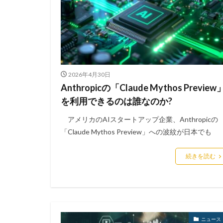
アンチウイルス
インジェクション
インスタ
イ
インフラ
イ
ウィルス対策
2026年4月30日
エクアドル
Anthropicの「Claude Mythos Preview
エモテット感染
を利用できるのは誰なのか?
オーストラリア
アメリカのAIスタートアップ企業、Anthropicの
オンプレミス
「Claude Mythos Preview」への波紋が日本でも
ガートナー
キャッシュレス決
続きを読む
グッドライフカン
クラッカー
クリプトジャッキ
クレデンシャル
ニュース