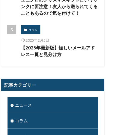
コンプライアンス
ンクに要注意！友人から送られてくる
こともあるので気を付けて！
リティ
コラム
サイバー攻撃
2025年2月5日
【2025年最新版】怪しいメールアド
チャー
レス一覧と見分け方
システム障害
スキミング
フィ
記事カテゴリー
グ
ンプ
スマホ
アプリ
ニュース
ィソフト
コラム
ンダー
セキュリティ教育