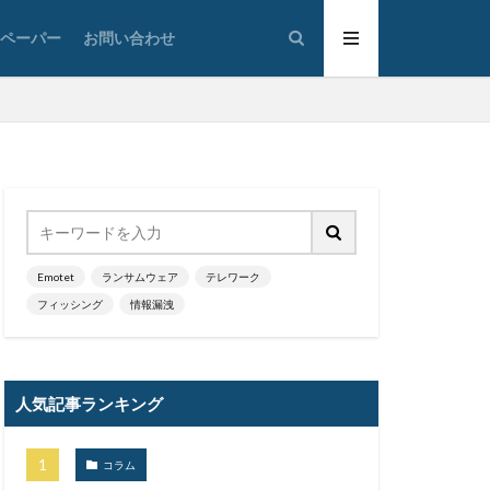
Sunburst
トペーパー
お問い合わせ
he Com
o
Trickbot
n VPN Proxy
管理
VallyRAT
VOD
VPN
Web
Webshell
White Rabbit
Word
Emotet
ランサムウェア
テレワーク
フィッシング
情報漏洩
YY Lai Yu
ド
人気記事ランキング
デート
アノマリ
コラム
ト