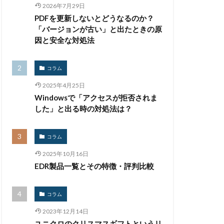
イベント
2026年7月29日
PDFを更新しないとどうなるのか？
インシデント対応
「バージョンが古い」と出たときの原
スティーラー
因と安全な対処法
スバスター
グ
ウォレット
コラム
ション
2025年4月25日
ュリティ
Windowsで「アクセスが拒否されま
した」と出る時の対処法は？
ンピック
ング
コラム
ュレス
2025年10月16日
EDR製品一覧とその特徴・評判比較
クラウド型
コラム
情報
2023年12月14日
コーナン
ユニクロのクリスマスギフトというリ