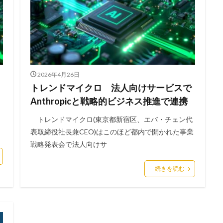
アンチウィルス
アンチウィルスソフト
イーサリアム
イオン
インシデント
インシデントウイルス
インシデントレスポンス
ンストール
インターネット
インタビュー
イントラ
インフォ
ンフルエンサー
ウィルス
ウイルス
ウイルスバスター
ウィル
ウイルス感染
ウイルス被害
ウェア
ウェブ
ウォーシッピン
2026年4月26日
エクスプロイト攻撃
エムケイシステム
エモテット
エモテットアク
」
トレンドマイクロ 法人向けサービスで
エラーメール
エンジニア
エンドポイント
エンドポイントセキ
Anthropicと戦略的ビジネス推進で連携
オーストラリア大学
オープンソース
オリエンタルランド
オリ
トレンドマイクロ(東京都新宿区、エバ・チェン代
オンライン
オンラインゲーム
オンラインショップ
カーシェアリ
表取締役社長兼CEO)はこのほど都内で開かれた事業
ガイドライン
カスペルスキー
カプコン
キムスキー
キャッシ
戦略発表会で法人向けサ
済
キャノン
グーグル
クアラルンプール国際空港
クッキー
続きを読む
パニー
クラウド
クラウドストライク
クラウドセキュリティ
クラッキング
グラントソントン
クリック
クリプトアジリティ
ング
クレカ
クレジット
クレジットカード
クレジットカード
クロスサイトスクリプティング
クロネコ
コード
コード決済