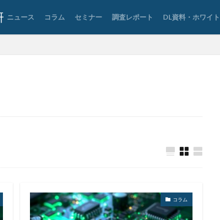
ョン
SSD
SSL
Storm-1865
Storm-2603
Storm―0324
ニュース
コラム
セミナー
調査レポート
DL資料・ホワイ
TAIMS
TBM
TeamT5
Telnet
Tenable
Termite
T
Thoma Bravo
TikTok
TLS
To
Trader Traiter
TrendMicr
Uber
UCS
UNC3886
UNC4736
UNC6040
Urba
USBメモリ
USB持ち出し
USB紛失
UTM
UTM 統合脅威
 Tyhoon
Vivo
VMware
VMware ESXi
VMware vSphere
F
Wanna Cry
Wannacry
WAONポイント
Water Hydra
Webサイト
webページ
web予約
WelcomeHR
WhatsApp
eaksV2
window7
Windows
Windows7
WindowsDefender
X
XDR
xiū gǒu
xynos Auto T5123
Yanluowang
YouTube
ZIP
zipファイル
Zoom
アウトソーシング
アカウント
ン
アカウントロック
アカウント情報
アクセス
アクセスコー
アサヒグループホールディングス
アスクル
アセスメント
アップ
アドウェア
アドレス
アドレス情報
アネモネ
アノニマス
コラム
プリ
アプリケーション
アラーム
アンインストール
アンケー