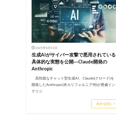
コジマ
コス
サーバ
サー
サイバーセキュリ
サイバーセキュリ
サイバー攻撃の歴
サプライチェーン
2025年8月31日
システム
シ
生成AIがサイバー攻撃で悪用されている
シマンテック
具体的な実態を公開―Claude開発の
スキャン
ス
Anthropic
ストレージ
高性能なチャット型生成AI、Claude(クロード)を
スプーフィング
開発したAnthropic(米カリフォルニア州)が脅威イン
スミッシング
テリジ
セキュリティイン
続きを読む
セキュリティニュ
セキュリティポリ