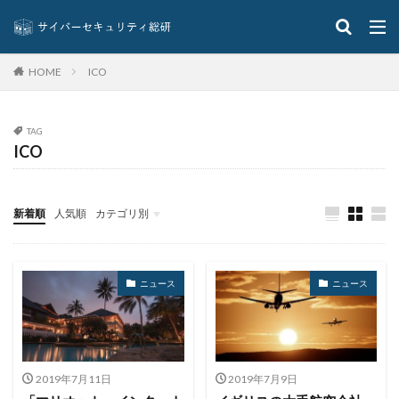
JVN
K12 SIX
KaruHunters
Kaspersky
keepspy
Killnet
Kimwolf
KnowBe4
ICO
HOME
Koi Security
KYC
Lapsus$
Lazarus
Libra
Lifebear
LINE
Linen Tyhoon
TAG
LINEビジネスID
LinkedIn
Lockbit
Lockbit3.0
ICO
LODEINFO
Lumma Stealer
M＆S
Mac
Macaw
Mandiant
MarioNet
Marketo
新着順
人気順
カテゴリ別
Maze
McAfee
MDR
Memento
META
MGM
Microsoft
Microsoft Defender for Endpoint
イベント
インタビュー
クイズ
ニュース
Microsoft Edge
Microsoft Teams
Microsoft365
ニュース
ニュース
Mirai
mitre
ML-DSA
ML-KEM
Mockingjay
moqhao
Mossad
MountLocker
MOVEit
MSP
MVISION
MyEtherWallet
NAS
NetCraft
NetRunnerPR
NHK
2019年7月11日
2019年7月9日