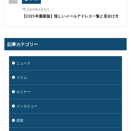
SSL
Storm-1865
Storm-2603
Storm―0324
2025年2月5日
Sunburst
SUPERNOVA
TAIMS
TBM
【2025年最新版】怪しいメールアドレス一覧と見分け方
TeamT5
Telnet
Tenable
Termite
The Com
Think Twice
Thoma Bravo
TikTok
TLS
To
Trader Traiter
TrendMicro
記事カテゴリー
Trickbot
TVer
twitter
Uber
UCS
UNC3886
UNC4736
UNC6040
ニュース
Urban VPN Proxy
URL
USB
USBメモリ
USB持ち出し
USB紛失
UTM
コラム
UTM 統合脅威管理
VallyRAT
Vidar
Violet Tyhoon
Vivo
VMware
VMware ESXi
セミナー
VMware vSphere
VOD
VPN
VulzSec
インタビュー
WAF
Wanna Cry
Wannacry
WAONポイント
Water Hydra
Web
Webshell
webサーバー
調査
Webサイト
webページ
web予約