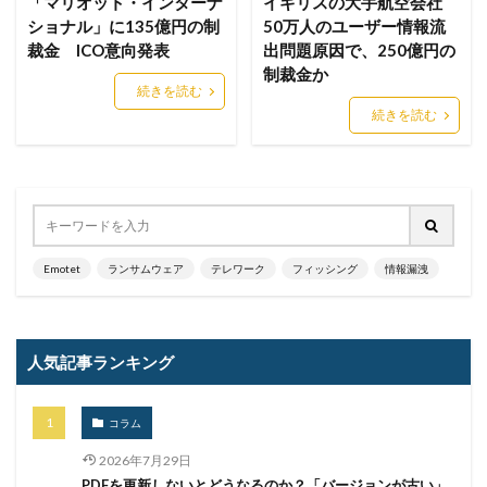
「マリオット・インターナ
イギリスの大手航空会社
niconico
NICT
NighySky
NISSHA
NIST
ショナル」に135億円の制
50万人のユーザー情報流
NIST標準
Not Petya
notam
NOTICE
裁金 ICO意向発表
出問題原因で、250億円の
NTT
NTTセキュリティ
NUTS
NVD
制裁金か
続きを読む
Nデイ
office
Olympic Destroyer
onedrive
続きを読む
OnePercent Group
OpenClaw
Oracle Cloud
Oracle PeopleSoft
OS
Outlook
OWASP
P2Pinfect
PaaS
pay
PayPay
PDF
Petya
PhaaS
Phobos
PIPEDREAM
Pixel
PLC
Point32Health
PowerRatankba
Emotet
ランサムウェア
テレワーク
フィッシング
情報漏洩
powershell
PQC
ProjectWEB
ProLock
Pulse Connect Secure
Pulse Secure
Purple AI
人気記事ランキング
Pwn20wn Automotive
PXA Stealer
python
Pマーク
QakBot
Qilin
QR
QRコード
コラム
QUOINE
RaaS
Raccoon Stealer
Ragnar Locker
RagnarLocker
RapperBot
2026年7月29日
PDFを更新しないとどうなるのか？「バージョンが古い」