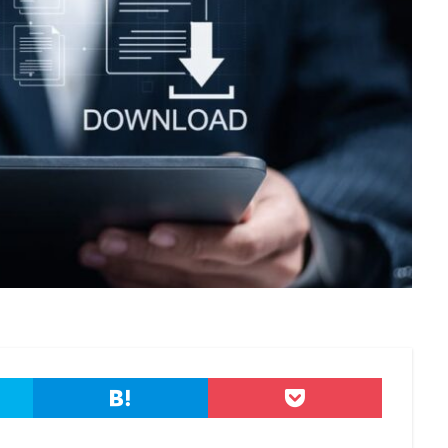
港区
漏洩
点検
特許庁
犯罪グループ
独立行政法人
スパイ
町民
画面ロック
病院
白梅豊岡病院
盗難
研修
破壊
確認不足
社内教育
社労士
社労夢
類
積水ハウス
窃取
窃盗
第三者
管理
管理者権限
連
給付金
総務省
総当たり攻撃
置き引き
署名
群
脅迫
脆弱性
脆弱性診断
自動車
自治体
行政
疑者
補助金
製品
製品比較
規制
設定ミス
診断
詐欺メール
認証
認証ダンピング
認証情報
誘導
誤入力
示
誤送信
調査
調査方法
警告
警察
警視庁
キュリティ対策本部
豚の屠殺詐欺
負荷
資格
資産
踏み
ール
退職
通信の秘密
通販サイト
運用
違反
遠隔
重要
量子コンピューター セキュリティ
量子科学研究技術開発機構
金融
金融庁
金融機関
銀行
長崎
長野日報
開封
電子マネー
電話番号
音声
顔認証
顧客情報
駆除