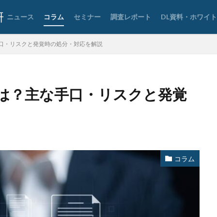
要素認証
大企業
大多喜ガス
大阪急性期・総合医療センター
ニュース
コラム
セミナー
調査レポート
DL資料・ホワイ
宅ふぁいる便
宅地建物取引業者免許
安全性
定額給付金
富士
談
専門家パネル
小学校
小学館
岐阜
巧妙化
広告
口・リスクと発覚時の処分・対応を解説
復元
復旧
快活フロンティア
悪意
悪用
情報
情報セキュリティマネジメントシステム
情報共有
情報流出
報管理
情報資産
情報閲覧
感染
慶応義塾大学
慶應義塾
は？主な手口・リスクと発覚
手数料
技術
技術情報
持ち出し
掲載
換金
法
攻撃
攻撃インフラ
攻撃メール
攻撃手法
攻撃者
教育新聞社
教育機関
数
新型
新型ウイルス
新型コロナ
日本
日本HP
日本サイバー犯罪対策センター
日本医科大学武
日本郵便
日銀
明海大学
暗号
暗号BOM
暗号化
コラム
号通貨
更新
更新プログラム
東京
東京オリンピック
東
株価
検出
検知
検索
構文
標的
標的型メール
権限
機密
機密性
機密情報
機能
民間企業
求人
済画面
法人
法人情報
法律
注意
注意喚起
流出