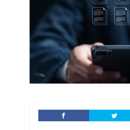
添付ファイル
生成AI
産業
目的
知識
秘密保持
種
経営者
経済
脅威ハンティング
被害原因
被
詐欺サイト
誤操作
誤表
警視庁サイバーセ
転売
迷惑メ
配信サービス
量子脅威対策
防犯
障害