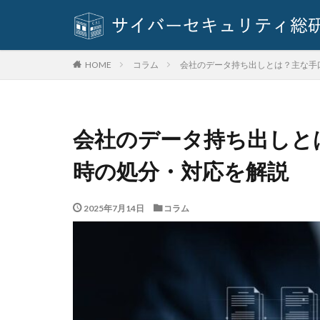
基本方針
多
奇安信集団
対策方法
対
コラム
会社のデータ持ち出しとは？主な手
HOME
座談会
強化
情報セキュリティ
情報窃取
情
会社のデータ持ち出しと
手口
手口、
改正個人情報保護
時の処分・対応を解説
教育委員会
新種
方針
2025年7月14日
コラム
日本損害保険協会
暗号資産
暗
校務システム
標的型攻撃
決済情報
決