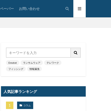
太陽光発電
トペーパー
お問い合わせ
通
対策
広島
情報システム
情報漏洩
大学
懲戒免職
損害
改ざん
政府
教育
ウイルス
新潟県
Emotet
ランサムウェア
テレワーク
フィッシング
情報漏洩
蔵小杉病院
暗号移行
京五輪
東京都
人気記事ランキング
標的型メール訓練
決済
コラム
添付