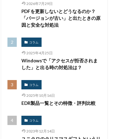
2026年7月29日
生体認証
PDFを更新しないとどうなるのか？
監査
監視
「バージョンが古い」と出たときの原
禁止
私物
因と安全な対処法
紀永
紛失
馬
脅威
コラム
被害
被害事例
2025年4月25日
証拠
Windowsで「アクセスが拒否されま
詐欺
した」と出る時の対処法は？
誤掲載
コラム
台
身代金
2025年10月16日
遠隔操作
EDR製品一覧とその特徴・評判比較
量子耐性暗号
開発
閲覧
コラム
騙る
高級車
2023年12月14日
ユニクロのクリスマスギフトというリ