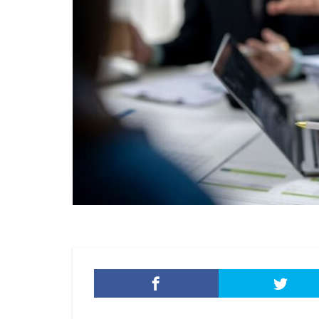
添付ファイル
生成AI
産業
目的
知識
秘密保持
種
経営者
経済
脅威ハンティング
被害原因
被
詐欺サイト
誤操作
誤表
警視庁サイバーセ
転売
迷惑メ
配信サービス
量子脅威対策
防犯
障害