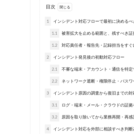
目次
1
インシデント対応フローで最初に決めるべ
1.1
被害拡大を止める範囲と、残すべき証
1.2
対応責任者・報告先・記録担当をすぐ
2
インシデント発見後の初動対応フロー
2.1
不審な端末・アカウント・通信を特定
2.2
ネットワーク遮断・権限停止・パスワ
3
インシデント原因の調査から復旧までの対
3.1
ログ・端末・メール・クラウドの証拠
3.2
原因を取り除いてから業務再開・再感
4
インシデント対応を外部に相談すべき判断