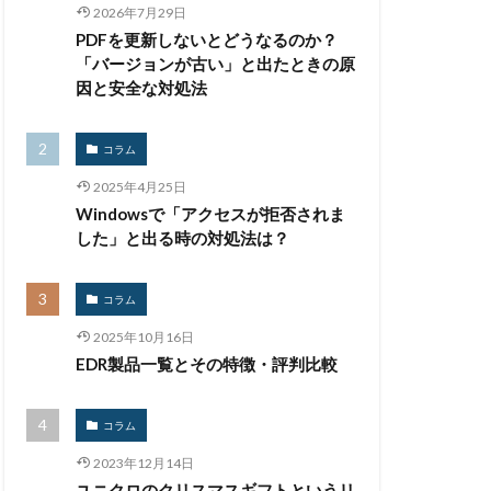
2026年7月29日
生体認証
PDFを更新しないとどうなるのか？
監査
監視
「バージョンが古い」と出たときの原
禁止
私物
因と安全な対処法
紀永
紛失
馬
脅威
コラム
被害
被害事例
2025年4月25日
証拠
Windowsで「アクセスが拒否されま
詐欺
した」と出る時の対処法は？
誤掲載
コラム
台
身代金
2025年10月16日
遠隔操作
EDR製品一覧とその特徴・評判比較
量子耐性暗号
開発
閲覧
コラム
騙る
高級車
2023年12月14日
ユニクロのクリスマスギフトというリ