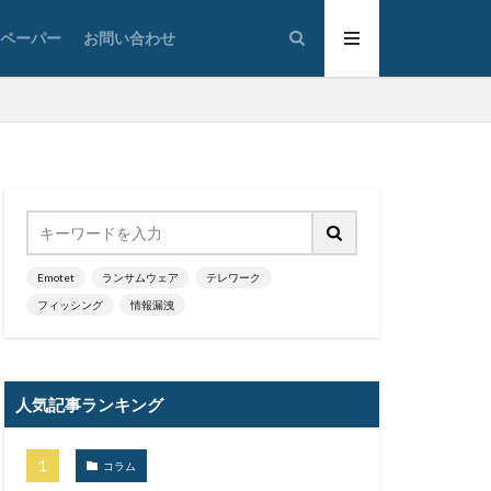
太陽光発電
トペーパー
お問い合わせ
通
対策
広島
情報システム
情報漏洩
大学
懲戒免職
損害
改ざん
政府
教育
ウイルス
新潟県
Emotet
ランサムウェア
テレワーク
フィッシング
情報漏洩
蔵小杉病院
暗号移行
京五輪
東京都
人気記事ランキング
標的型メール訓練
決済
コラム
添付