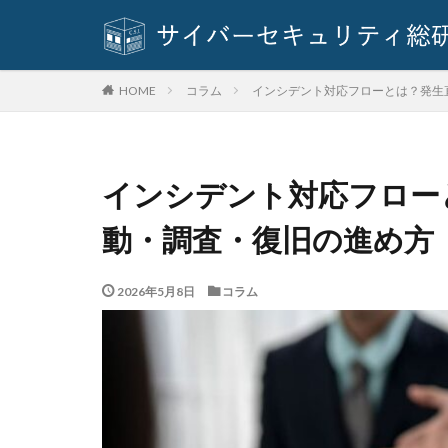
基本方針
多
奇安信集団
対策方法
対
コラム
インシデント対応フローとは？発生
HOME
座談会
強化
情報セキュリティ
情報窃取
情
インシデント対応フロー
手口
手口、
改正個人情報保護
動・調査・復旧の進め方
教育委員会
新種
方針
2026年5月8日
コラム
日本損害保険協会
暗号資産
暗
校務システム
標的型攻撃
決済情報
決