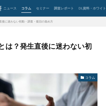
要素認証
大企業
大多喜ガス
大阪急性期・総合医療センター
ニュース
コラム
セミナー
調査レポート
DL資料・ホワイ
宅ふぁいる便
宅地建物取引業者免許
安全性
定額給付金
富士
談
専門家パネル
小学校
小学館
岐阜
巧妙化
広告
直後に迷わない初動・調査・復旧の進め方
復元
復旧
快活フロンティア
悪意
悪用
情報
情報セキュリティマネジメントシステム
情報共有
情報流出
報管理
情報資産
情報閲覧
感染
慶応義塾大学
慶應義塾
とは？発生直後に迷わない初
手数料
技術
技術情報
持ち出し
掲載
換金
法
攻撃
攻撃インフラ
攻撃メール
攻撃手法
攻撃者
教育新聞社
教育機関
数
新型
新型ウイルス
新型コロナ
日本
日本HP
日本サイバー犯罪対策センター
日本医科大学武
日本郵便
日銀
明海大学
暗号
暗号BOM
暗号化
コラム
号通貨
更新
更新プログラム
東京
東京オリンピック
東
株価
検出
検知
検索
構文
標的
標的型メール
権限
機密
機密性
機密情報
機能
民間企業
求人
済画面
法人
法人情報
法律
注意
注意喚起
流出