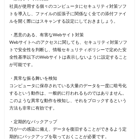
警察
警視庁
警視庁サイバーセキュリティ対策本部
社員が使用する個々のコンピュータにセキュリティ対策ソフ
トを導入し、ファイルの拡張子に関係なく全ての添付ファイ
豚の屠殺詐欺
負荷
資格
資産
踏み台
ルを開く際にはスキャンする設定にしておきましょう。
身代金
転売
迷惑メール
退職
通信の秘密
通販サイト
運用
違反
遠隔
・悪意のある、有害なWebサイト対策
遠隔操作
配信サービス
重要
Webサイトへのアクセスに関しても、セキュリティ対策ソフ
トで安全性を判断し、情報セキュリティポリシーで定めた安
量子コンピューター セキュリティ
全性基準以下のWebサイトは表示しないように設定すること
量子科学研究技術開発機構
量子耐性暗号
が可能です。
量子脅威対策
金融
金融庁
金融機関
・異常な振る舞いを検知
銀行
長崎
長野日報
開封
開発
コンピュータに保存されている大量のデータを一度に暗号化
閲覧
防犯
障害
電子マネー
電話番号
するという動作は、一般的に行われるものではありません。
音声
顔認証
顧客情報
駆除
騙る
このような異常な動作を検知し、それをブロックするという
高級車
方法も非常に有効です。
・定期的なバックアップ
検索
万が一の感染に備え、データを復旧することができるよう定
期的にバックアップを取っておくことが必要です。