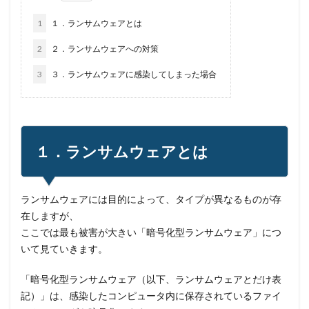
個人情報保護法
個人情報流出
個人情報漏洩
1
１．ランサムウェアとは
偽装
偽装サイト
偽装ページ
偽警告
偽造
元社員
充電
全国銀行協会
2
２．ランサムウェアへの対策
公共機関
公的機関
公開
内部
内部不正
3
３．ランサムウェアに感染してしまった場合
内閣サイバーセキュリティセンター
内閣府沖縄総合事務局
再生可能エネルギー
再発防止
写真
初期アクセスブローカー
１．ランサムウェアとは
初期侵入
初期設定
制裁金
削除
助成金
北朝鮮
医師
医療
医療機関
半田病院
印影
厚労省初動対応チーム
原因
ランサムウェアには目的によって、タイプが異なるものが存
原子力規制庁
口座情報
可視化
国分生協病院
在しますが、
ここでは最も被害が大きい「暗号化型ランサムウェア」につ
国連安全保障理事会
地域金融機関
基本方針
いて見ていきます。
多要素認証
大企業
大多喜ガス
大阪急性期・総合医療センター
太陽光発電
「暗号化型ランサムウェア（以下、ランサムウェアとだけ表
奇安信集団
宅ふぁいる便
宅地建物取引業者免許
記）」は、感染したコンピュータ内に保存されているファイ