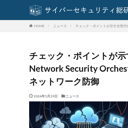
基本方針
多
奇安信集団
対策方法
対
ニュース
チェック・ポイントが示す次世代SOCの姿：A
HOME
座談会
強化
情報セキュリティ
情報窃取
情
チェック・ポイントが示す次
手口
手口、
改正個人情報保護
Network Security Orc
教育委員会
ネットワーク防御
新種
方針
日本損害保険協会
2026年5月29日
ニュース
暗号資産
暗
校務システム
標的型攻撃
決済情報
決