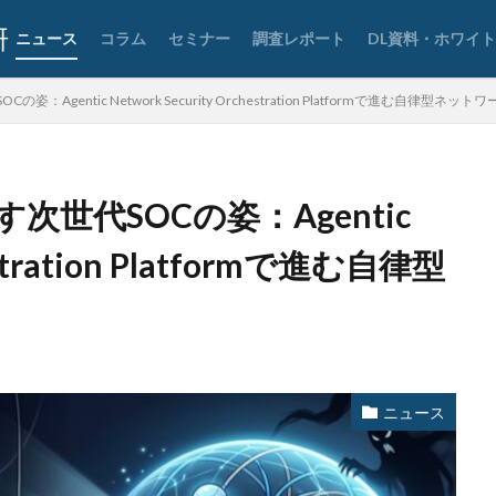
要素認証
大企業
大多喜ガス
大阪急性期・総合医療センター
ニュース
コラム
セミナー
調査レポート
DL資料・ホワイ
宅ふぁいる便
宅地建物取引業者免許
安全性
定額給付金
富士
談
専門家パネル
小学校
小学館
岐阜
巧妙化
広告
gentic Network Security Orchestration Platformで進む自律型ネット
復元
復旧
快活フロンティア
悪意
悪用
情報
情報セキュリティマネジメントシステム
情報共有
情報流出
報管理
情報資産
情報閲覧
感染
慶応義塾大学
慶應義塾
世代SOCの姿：Agentic
手数料
技術
技術情報
持ち出し
掲載
換金
法
攻撃
攻撃インフラ
攻撃メール
攻撃手法
攻撃者
hestration Platformで進む自律型
教育新聞社
教育機関
数
新型
新型ウイルス
新型コロナ
日本
日本HP
日本サイバー犯罪対策センター
日本医科大学武
日本郵便
日銀
明海大学
暗号
暗号BOM
暗号化
号通貨
更新
更新プログラム
東京
東京オリンピック
東
ニュース
株価
検出
検知
検索
構文
標的
標的型メール
権限
機密
機密性
機密情報
機能
民間企業
求人
済画面
法人
法人情報
法律
注意
注意喚起
流出