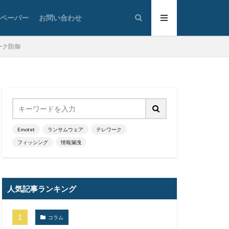
太陽光発電
トペーパー
お問い合わせ
通
対策
広島
ワーク防御
情報システム
情報漏洩
大学
懲戒免職
損害
改ざん
政府
教育
ウイルス
新潟県
Emotet
ランサムウェア
テレワーク
フィッシング
情報漏洩
蔵小杉病院
暗号移行
京五輪
東京都
人気記事ランキング
標的型メール訓練
決済
コラム
添付