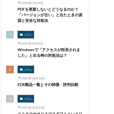
2026年7月29日
生体認証
PDFを更新しないとどうなるのか？
監査
監視
「バージョンが古い」と出たときの原
禁止
私物
因と安全な対処法
紀永
紛失
馬
脅威
コラム
被害
被害事例
2025年4月25日
証拠
Windowsで「アクセスが拒否されま
詐欺
した」と出る時の対処法は？
誤掲載
コラム
台
身代金
2025年10月16日
遠隔操作
EDR製品一覧とその特徴・評判比較
量子耐性暗号
開発
閲覧
コラム
騙る
高級車
2023年12月14日
ユニクロのクリスマスギフトというリ