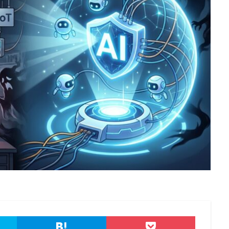
港区
漏洩
点検
特許庁
犯罪グループ
独立行政法人
スパイ
町民
画面ロック
病院
白梅豊岡病院
盗難
研修
破壊
確認不足
社内教育
社労士
社労夢
類
積水ハウス
窃取
窃盗
第三者
管理
管理者権限
連
給付金
総務省
総当たり攻撃
置き引き
署名
群
脅迫
脆弱性
脆弱性診断
自動車
自治体
行政
疑者
補助金
製品
製品比較
規制
設定ミス
診断
詐欺メール
認証
認証ダンピング
認証情報
誘導
誤入力
示
誤送信
調査
調査方法
警告
警察
警視庁
キュリティ対策本部
豚の屠殺詐欺
負荷
資格
資産
踏み
ール
退職
通信の秘密
通販サイト
運用
違反
遠隔
重要
量子コンピューター セキュリティ
量子科学研究技術開発機構
金融
金融庁
金融機関
銀行
長崎
長野日報
開封
電子マネー
電話番号
音声
顔認証
顧客情報
駆除