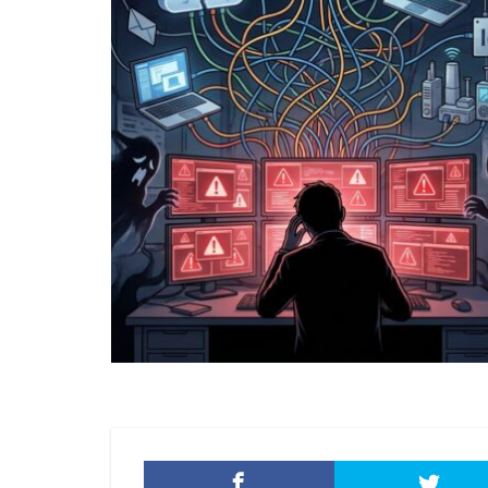
添付ファイル
生成AI
産業
目的
知識
秘密保持
種
経営者
経済
脅威ハンティング
被害原因
被
詐欺サイト
誤操作
誤表
警視庁サイバーセ
転売
迷惑メ
配信サービス
量子脅威対策
防犯
障害