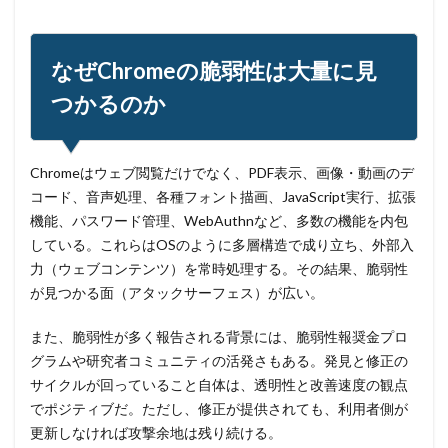
私物
秘密保持
種類
積水ハウス
窃取
窃盗
第三者
管理
管理者権限
紀永
紛失
経営者
経済連
給付金
総務省
なぜChromeの脆弱性は大量に見
総当たり攻撃
置き引き
署名
群馬
脅威
つかるのか
脅威ハンティング
脅迫
脆弱性
脆弱性診断
自動車
自治体
行政
被害
被害事例
Chromeはウェブ閲覧だけでなく、PDF表示、画像・動画のデ
被害原因
被疑者
補助金
製品
製品比較
コード、音声処理、各種フォント描画、JavaScript実行、拡張
規制
設定ミス
診断
証拠
詐欺
機能、パスワード管理、WebAuthnなど、多数の機能を内包
詐欺サイト
詐欺メール
認証
認証ダンピング
している。これらはOSのように多層構造で成り立ち、外部入
力（ウェブコンテンツ）を常時処理する。その結果、脆弱性
認証情報
誘導
誤入力
誤掲載
誤操作
が見つかる面（アタックサーフェス）が広い。
誤表示
誤送信
調査
調査方法
警告
警察
警視庁
警視庁サイバーセキュリティ対策本部
また、脆弱性が多く報告される背景には、脆弱性報奨金プロ
グラムや研究者コミュニティの活発さもある。発見と修正の
豚の屠殺詐欺
負荷
資格
資産
踏み台
サイクルが回っていること自体は、透明性と改善速度の観点
身代金
転売
迷惑メール
退職
でポジティブだ。ただし、修正が提供されても、利用者側が
通信の秘密
通販サイト
運用
違反
遠隔
更新しなければ攻撃余地は残り続ける。