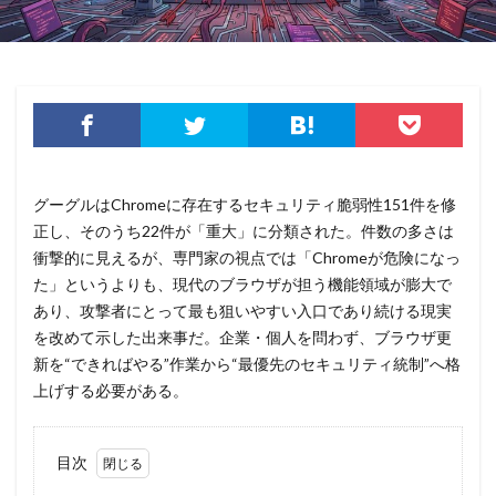
情報システム
情報セキュリティ
情報セキュリティマネジメントシステム
情報共有
情報流出
情報漏洩
情報窃取
情報管理
情報資産
情報閲覧
感染
慶応義塾大学
慶應義塾大学
懲戒免職
手口
手口、
手数料
技術
技術情報
持ち出し
掲載
グーグルはChromeに存在するセキュリティ脆弱性151件を修
換金
損害
改ざん
改正個人情報保護法
正し、そのうち22件が「重大」に分類された。件数の多さは
衝撃的に見えるが、専門家の視点では「Chromeが危険になっ
攻撃
攻撃インフラ
攻撃メール
攻撃手法
た」というよりも、現代のブラウザが担う機能領域が膨大で
攻撃者
政府
教育
教育委員会
あり、攻撃者にとって最も狙いやすい入口であり続ける現実
教育新聞社
教育機関
数
新型
を改めて示した出来事だ。企業・個人を問わず、ブラウザ更
新型ウイルス
新型コロナウイルス
新潟県
新を“できればやる”作業から“最優先のセキュリティ統制”へ格
上げする必要がある。
新種
方針
日本
日本HP
日本サイバー犯罪対策センター
日本医科大学武蔵小杉病院
日本損害保険協会
目次
日本郵便
日銀
明海大学
暗号
暗号BOM