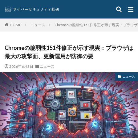
内閣府沖縄総合事務局
再生可能エネルギー
再発防止
写真
初期アクセスブローカー
ニュース
Chromeの脆弱性151件修正が示す現実：ブラ
HOME
初期侵入
初期設定
制裁金
削除
助成金
北朝鮮
医師
医療
医療機関
半田病院
印影
厚労省初動対応チーム
原因
Chromeの脆弱性151件修正が示す現実：ブラウザは
原子力規制庁
口座情報
可視化
国分生協病院
最大の攻撃面、更新運用が防御の要
国連安全保障理事会
地域金融機関
基本方針
2026年6月3日
ニュース
多要素認証
大企業
大多喜ガス
ニュース
大阪急性期・総合医療センター
太陽光発電
奇安信集団
宅ふぁいる便
宅地建物取引業者免許
安全性
定額給付金
富士通
対策
対策方法
対談
専門家パネル
小学校
小学館
岐阜
巧妙化
広告
広島
座談会
強化
復元
復旧
快活フロンティア
悪意
悪用
情報