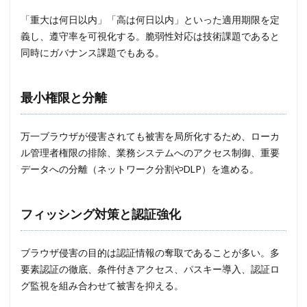
「重大は何日以内」「高は何日以内」といった適用期限を定
義し、遵守率を可視化する。脆弱性対応は技術課題であると
同時にガバナンス課題でもある。
最小権限と分離
万一ブラウザが侵害されても被害を局所化するため、ローカ
ル管理者権限の排除、業務システムへのアクセス制御、重要
データへの分離（ネットワーク分割やDLP）を進める。
フィッシング対策と認証強化
ブラウザ侵害の目的は認証情報の奪取であることが多い。多
要素認証の徹底、条件付きアクセス、パスキー導入、認証ロ
グ監視を組み合わせて被害を抑える。