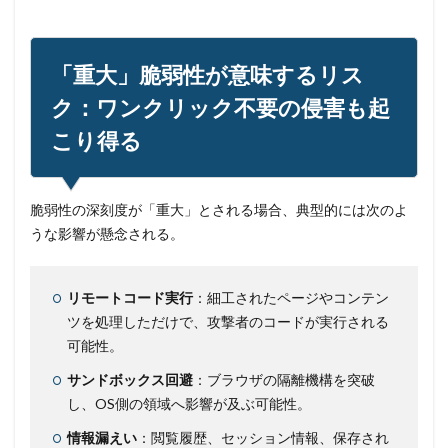
遠隔操作
配信サービス
重要
量子コンピューター セキュリティ
量子科学研究技術開発機構
量子耐性暗号
「重大」脆弱性が意味するリス
量子脅威対策
金融
金融庁
金融機関
ク：ワンクリック不要の侵害も起
銀行
長崎
長野日報
開封
開発
こり得る
閲覧
防犯
障害
電子マネー
電話番号
音声
顔認証
顧客情報
駆除
騙る
脆弱性の深刻度が「重大」とされる場合、典型的には次のよ
高級車
うな影響が懸念される。
検索
リモートコード実行
：細工されたページやコンテン
ツを処理しただけで、攻撃者のコードが実行される
可能性。
サンドボックス回避
：ブラウザの隔離機構を突破
し、OS側の領域へ影響が及ぶ可能性。
情報漏えい
：閲覧履歴、セッション情報、保存され