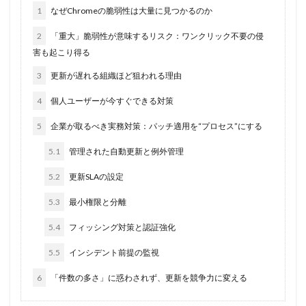
1
なぜChromeの脆弱性は大量に見つかるのか
暗号化
暗号移行
暗号資産
暗号通貨
2
「重大」脆弱性が意味するリスク：ワンクリック不要の侵
更新
更新プログラム
東京
東京オリンピック
害も起こり得る
東京五輪
東京都
校務システム
株価
3
更新が遅れる組織ほど狙われる理由
検出
検知
検索
構文
標的
4
個人ユーザーが今すぐできる対策
標的型メール
標的型メール訓練
標的型攻撃
権限
機密
機密性
機密情報
機能
5
企業が取るべき実務対策：パッチ適用を“プロセス”にする
民間企業
求人
決済
決済情報
決済画面
5.1
管理された自動更新と例外管理
法人
法人情報
法律
注意
注意喚起
5.2
更新SLAの設定
流出
添付
添付ファイル
港区
漏洩
5.3
最小権限と分離
点検
特許庁
犯罪グループ
独立行政法人
生体認証
生成AI
産業スパイ
町民
5.4
フィッシング対策と認証強化
画面ロック
病院
白梅豊岡病院
盗難
5.5
インシデント前提の監視
監査
監視
目的
知識
研修
破壊
6
「件数の多さ」に惑わされず、更新を競争力に変える
確認不足
社内教育
社労士
社労夢
禁止