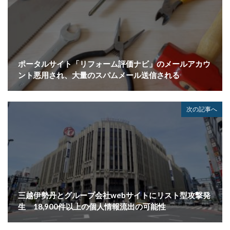
ドメイン名ハイジャック
トヨタ
トラフィック
トレーディングボット
トレンドマイクロ
トロイの木馬
ドン・キホーテ
なりすまし
なりすましメール
ニチレイ
ニトリ
ニュース
ポータルサイト「リフォーム評価ナビ」のメールアカウ
ネット
ネットバンキング
ネットワーク
ント悪用され、大量のスパムメール送信される
ネットワーク侵入
ノーウェアランサム
ノートパソコン
ノートン
のっとり
次の記事へ
バージョン
ハードディスク
バグ
ハクティビズム
パケット
パスワード
パスワードスプレー
パスワードレス
パスワード使い回し
パスワード解析
パスワード解除
パソコン
ハッカー
ハッカーグループ
ハッカー不正アクセス
三越伊勢丹とグループ会社webサイトにリスト型攻撃発
生 18,900件以上の個人情報流出の可能性
ハッカー集団
ハッキング
ハッキングされました
バックアップ
パッチ
ハニーポット