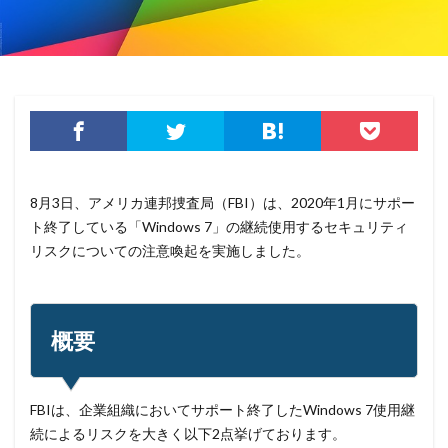
カーシェアリング
ガートナー
ガイドライン
カスペルスキー
カプコン
キムスキー
キャッシュレス
キャッシュレス決済
キャノン
グーグル
クアラルンプール国際空港
クッキー
グッドライフカンパニー
クラウド
クラウドストライク
クラウドセキュリティ
クラウド型
クラッカー
クラッキング
8月3日、アメリカ連邦捜査局（FBI）は、2020年1月にサポー
グラントソントン
クリック
クリプトアジリティ
ト終了している「Windows 7」の継続使用するセキュリティ
リスクについての注意喚起を実施しました。
クリプトジャッキング
クレカ
クレジット
クレジットカード
クレジットカード情報
クレデンシャル
クロスサイトスクリプティング
概要
クロネコ
コード
コード決済
コーナン
コジマ
コスト
コロナウィルス
コロナウイルス
コロニアル・パイプライン
FBIは、企業組織においてサポート終了したWindows 7使用継
コンプライアンス
サーバ
サーバー
サイト
続によるリスクを大きく以下2点挙げております。