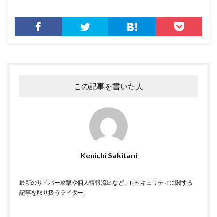
ストレージ
スパイ
スパイウェア
スパム
スパムメール
スピアフィッシング
スプーフィング
スマートEDR
スマートスピーカー
スマートフォン
スマートポンプ
スマホ
スミッシング
セイコーグループ株式会社
セキュア
セキュリティ
セキュリティアプリ
セキュリティインシデント
この記事を書いた人
セキュリティエンジニア
セキュリティコード
セキュリティソフト
セキュリティニュース
セキュリティパッチ
セキュリティプログラム
セキュリティベンダー
セキュリティポリシー
セキュリティ人材
セキュリティ企業
Kenichi Sakitani
セキュリティ対策
セキュリティ教育
セキュリティ脆弱性
セキュリティ補助金
最新のサイバー攻撃や個人情報流出など、ITセキュリティに関する
記事を取り扱うライター。
セキュリティ製品
セキュリティ診断
セブン銀行
セミナー
ゼロデイ
ゼロディ
ゼロデイ攻撃