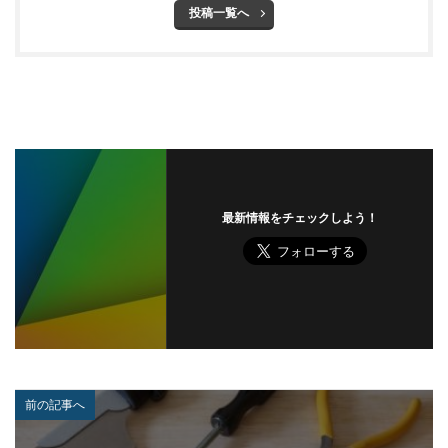
投稿一覧へ
ゼロトラスト
センチネルワン
ソース
ソースコード
ソフォス
ソフト
ソフトウェア
ソフトスキル
ソフトバンク
ダークウェブ
ダークトレース
ダークネット市場
タイポスクワッティング
ダイレクトメール
ダウンロード
ダブルチェック
タリン・メカニズム
チェック
チェックポイント
チャットワーク
最新情報をチェックしよう！
ツール
データ
データフォレンジック
データベース
データ修復
データ復元
データ復旧
データ持ち出し
データ破壊
ディープフェイク
ディズニー
デザリング
デジタル
デジタルフォレンジック
デバイス
テレマティクス
テレワーク
テレワークセミナー
前の記事へ
テレワークのセキュリティ
どうなる
ドッペルゲンガードメイン
ドメイン