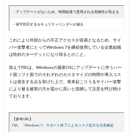
サイバー
サイバーインシデント
・アップデートがないため、時間経過で悪用される危険性が高まる
サイバーセキュリティ
サイバーセキュリティお助け隊
サイバーセキュリティ保険
サイバーセキュリティ協議会
・保守対応するセキュリティベンダーが減る
サイバーセキュリティ基本法
サイバーリーズン
サイバーリスク保険
サイバー保険
サイバー攻撃
これにより外部からの不正アクセスが容易となるため、サイ
バー攻撃者にとってWindows 7を継続使用している企業組織
サイバー攻撃の歴史
サイバー犯罪
は恰好のターゲットになり得るとのこと。
サイバー犯罪条約
サイボウズ
サイランス
サプライチェーン
サポート
サポート詐欺
加えてFBIは、Windowsの最新OSにアップデートに伴うハー
ド面ソフト面でのそれぞれのカスタマイズの時間や導入コス
シーザーズ
シグネチャ
シグネチャー
トは発生する点を挙げた上で、将来起こりうるサイバー攻撃
システム
システムエラー
システムエンジニア
により被る被害の方が遥かに高いと指摘して注意を呼び掛け
システムトラブル
システム設定
システム障害
ております。
シマンテック
シャドーAI
シャドーIT
シャドウAI
シルバニアファミリー
スキミング
【参考URL】
スキャン
スキル
スクリプト
FBI、「Windows 7」サポート終了によるリスク拡大を注意喚起
スケウェアブロッカー
スタバ
ステガノグラフィ