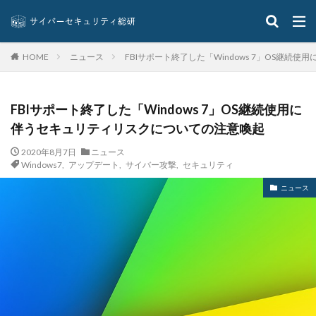
インシデントウイルス
インシデントレスポンス
インシデント対応
インスタ
インストール
インターネット
インタビュー
イントラ
ニュース
FBIサポート終了した「Windows 7」OS継
HOME
インフォスティーラー
インフラ
インフルエンサー
ウィルス
ウイルス
ウイルスバスター
FBIサポート終了した「Windows 7」OS継続使用に
ウィルスバスター
ウィルス対策
ウイルス感染
伴うセキュリティリスクについての注意喚起
ウイルス被害
ウェア
ウェブ
2020年8月7日
ニュース
ウォーシッピング
ウォレット
エクアドル
Windows7
,
アップデート
,
サイバー攻撃
,
セキュリティ
エクスプロイト攻撃
エムケイシステム
エモテット
ニュース
エモテットアクション
エモテット感染
エラーメール
エンジニア
エンドポイント
エンドポイントセキュリティ
オーストラリア
オーストラリア大学
オープンソース
オリエンタルランド
オリンピック
オンプレミス
オンライン
オンラインゲーム
オンラインショップ