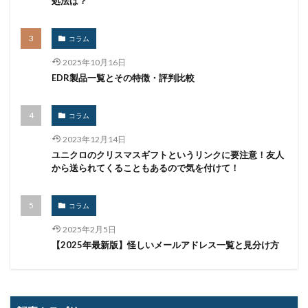
処法は？
ブロックチェーン
ペーパーレス化
ペアリング
ベトナム
ベネッセ
ペネトレーションテスト
コラム
ホームページ
ホームページ公開
ポーランド
2025年10月16日
ボイスフィッシング
ポイント
ホスティング
EDR製品一覧とその特徴・評判比較
ポスト量子暗号
ボット
ボットネット
コラム
ポップアップ
ホテル
ポリ・ネットワーク
ポリシー
マイク
マイクロソフト
2023年12月14日
ユニクロのクリスマスギフトというリンクに要注意！友人
マイクロソフト・アクティブ・プロテクションズ・プログラム
から送られてくることもあるので気を付けて！
マイクロソフトアカウント
マイクロソフトエクスチェンジサーバー
マイナビ
コラム
マイナポイント
マウイランサムウェア
マカフィー
2025年2月5日
マクロ
マスキング
マルウェア
【2025年最新版】怪しいメールアドレス一覧と見分け方
マルウェア感染
マルスパム
マルバタイジング
マンディアント
ミス
メーリングリスト
メール
メール 誤送信
メールアカウント