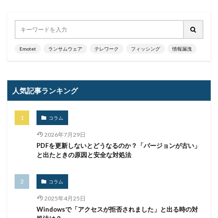
バニティURL
ハフニウム
ばらまき
バレる
パロアルト
ビジネスメール
ビジネスメール詐欺
ビックデータ
ビッグローブ
ビットコイン
Emotet
ランサムウェア
テレワーク
フィッシング
情報漏洩
ビットポイント
ビデオ会議
ビデオ会議ツール
ヒューマンエラー
ファームウェア
ファイアウォール
ファイブ・アイズ
ファイル
人気記事ランキング
ファイルレス
ファイルレス攻撃
フィッシング
フィッシングサイト
フィッシングメール
コラム
フィッシングメールにどう対処すべきか?
2026年7月29日
フィッシング対策協議会
フィッシング詐欺
PDFを更新しないとどうなるのか？「バージョンが古い」
と出たときの原因と安全な対処法
フィルタリング
フェス
フォーティネット
フォーム
フォレスター
フォレンジック
コラム
ブックマーク
プライバシー
プライバシーマーク
2025年4月25日
ブラウザ
ブルートフォースアタック
ブルガリア
Windowsで「アクセスが拒否されました」と出る時の対
プロキシ
プログラム
プロダクトキー