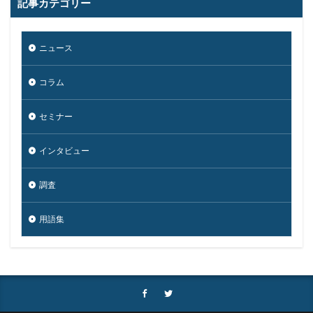
記事カテゴリー
メールアカウント情報
メールアドレス
メールアドレス情報
メールサーバー
メール誤送信
ニュース
メディアワークス
メディバンク
メリット
モナコイン
モニタリング
モバイル
コラム
やってはいけない
ヤフー
ヤマダ電機
ヤマハ
セミナー
ユーザー
ユーザー情報
ユーロフィン
ゆうちょ
ゆうちょ銀行
ユニクロ
ライセンス
インタビュー
ラグナロッカー
ラテラルフィッシングメール
ランキング
ランサム
ランサムウェア
調査
ランサムウェア. Windows
ランサムウェア対策
用語集
ランサムウェア被害
ランダムサブドメイン攻撃
リアルタイム
リクエスト
リコー
リスク
リスト型攻撃
リップル
リテラシー
リバースヴィッシング
リモート
リモートコントロール
リモートワーク