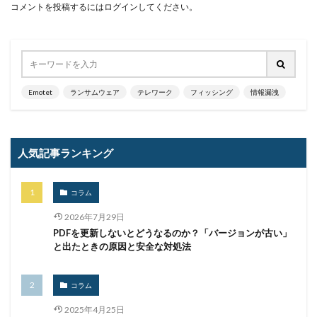
メディアワークス
メディバンク
メリット
コメントを投稿するには
ログイン
してください。
モナコイン
モニタリング
モバイル
やってはいけない
ヤフー
ヤマダ電機
ヤマハ
ユーザー
ユーザー情報
ユーロフィン
ゆうちょ
ゆうちょ銀行
ユニクロ
ライセンス
Emotet
ランサムウェア
テレワーク
フィッシング
情報漏洩
ラグナロッカー
ラテラルフィッシングメール
ランキング
ランサム
ランサムウェア
人気記事ランキング
ランサムウェア. Windows
ランサムウェア対策
ランサムウェア被害
ランダムサブドメイン攻撃
コラム
リアルタイム
リクエスト
リコー
リスク
リスト型攻撃
リップル
リテラシー
2026年7月29日
PDFを更新しないとどうなるのか？「バージョンが古い」
リバースヴィッシング
リモート
と出たときの原因と安全な対処法
リモートコントロール
リモートワーク
リモートワークセミナー
コラム
リモートワークセミナー.テレワーク
リンク
2025年4月25日