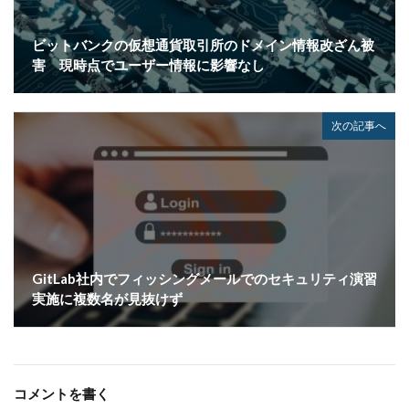
ホームページ
ホームページ公開
ポーランド
ボイスフィッシング
ポイント
ホスティング
ビットバンクの仮想通貨取引所のドメイン情報改ざん被
ポスト量子暗号
ボット
ボットネット
害 現時点でユーザー情報に影響なし
ポップアップ
ホテル
ポリ・ネットワーク
ポリシー
マイク
マイクロソフト
次の記事へ
マイクロソフト・アクティブ・プロテクションズ・プログラム
マイクロソフトアカウント
マイクロソフトエクスチェンジサーバー
マイナビ
マイナポイント
マウイランサムウェア
マカフィー
マクロ
マスキング
マルウェア
マルウェア感染
マルスパム
マルバタイジング
GitLab社内でフィッシングメールでのセキュリティ演習
実施に複数名が見抜けず
マンディアント
ミス
メーリングリスト
メール
メール 誤送信
メールアカウント
メールアカウント情報
メールアドレス
メールアドレス情報
メールサーバー
メール誤送信
コメントを書く