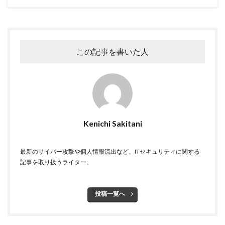
なりすましメール
ニチレイ
ニトリ
ニュース
ネット
ネットバンキング
ネットワーク
ネットワーク侵入
ノーウェアランサム
この記事を書いた人
ノートパソコン
ノートン
のっとり
バージョン
ハードディスク
バグ
ハクティビズム
パケット
パスワード
パスワードスプレー
パスワードレス
パスワード使い回し
パスワード解析
Kenichi Sakitani
パスワード解除
パソコン
ハッカー
ハッカーグループ
ハッカー不正アクセス
最新のサイバー攻撃や個人情報流出など、ITセキュリティに関する
記事を取り扱うライター。
ハッカー集団
ハッキング
ハッキングされました
バックアップ
パッチ
ハニーポット
投稿一覧へ
バニティURL
ハフニウム
ばらまき
バレる
パロアルト
ビジネスメール
ビジネスメール詐欺