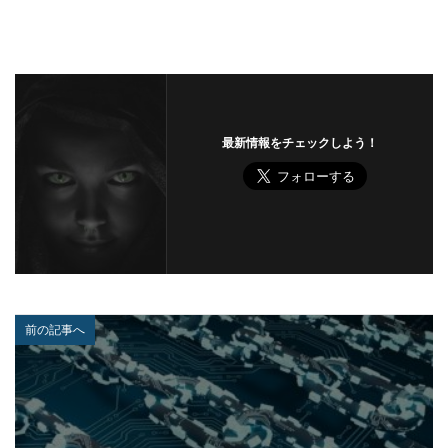
ビックデータ
ビッグローブ
ビットコイン
ビットポイント
ビデオ会議
ビデオ会議ツール
ヒューマンエラー
ファームウェア
ファイアウォール
ファイブ・アイズ
ファイル
ファイルレス
ファイルレス攻撃
フィッシング
最新情報をチェックしよう！
フィッシングサイト
フィッシングメール
フィッシングメールにどう対処すべきか?
フィッシング対策協議会
フィッシング詐欺
フィルタリング
フェス
フォーティネット
フォーム
フォレスター
フォレンジック
ブックマーク
プライバシー
プライバシーマーク
前の記事へ
ブラウザ
ブルートフォースアタック
ブルガリア
プロキシ
プログラム
プロダクトキー
ブロックチェーン
ペーパーレス化
ペアリング
ベトナム
ベネッセ
ペネトレーションテスト