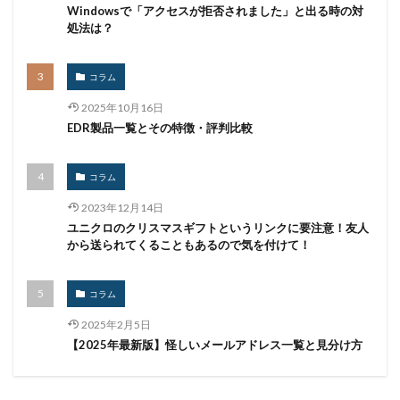
ルーター
レシートジェネレーター
ローソン
Windowsで「アクセスが拒否されました」と出る時の対
処法は？
ログ
ログイン
ログ監視
ロシア
ロック
ワークスタイルテック
ワードプレス
ワーム
コラム
ワイファイ
ワンタイムパスワード
一括送信
2025年10月16日
一斉送信
一斉送信時
三井住友カード
EDR製品一覧とその特徴・評判比較
三菱電機
不具合
不審
不審メール
不正
不正アクセス
不正アプリ
不正プログラム
コラム
不正メール
不正ログイン
不正利用
不正送信
2023年12月14日
不正送金
中古
中国
中国人
中小企業
ユニクロのクリスマスギフトというリンクに要注意！友人
から送られてくることもあるので気を付けて！
乗っ取られたら
乗っ取り
九州大学
事例
事故
二次被害
二段階
二段階認証
亜種
コラム
人材
人為的ミス
人的ミス
令和
2025年2月5日
仮想デスクトップ
仮想通貨
仮想通過
任天堂
【2025年最新版】怪しいメールアドレス一覧と見分け方
企業
企業向け
会社
位置情報
使いまわし
使い回し
侵入
保守
保護