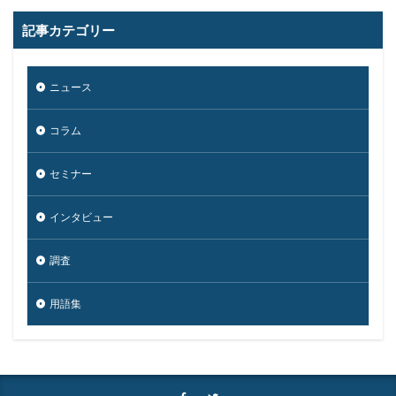
個人
個人向け
個人情報
個人情報保護委員会
記事カテゴリー
個人情報保護法
個人情報流出
個人情報漏洩
偽装
偽装サイト
偽装ページ
偽警告
ニュース
偽造
元社員
充電
全国銀行協会
公共機関
公的機関
公開
内部
内部不正
コラム
内閣サイバーセキュリティセンター
内閣府沖縄総合事務局
再生可能エネルギー
セミナー
再発防止
写真
初期アクセスブローカー
インタビュー
初期侵入
初期設定
制裁金
削除
助成金
北朝鮮
医師
医療
医療機関
半田病院
調査
印影
厚労省初動対応チーム
原因
原子力規制庁
口座情報
可視化
国分生協病院
用語集
国連安全保障理事会
地域金融機関
基本方針
多要素認証
大企業
大多喜ガス
大阪急性期・総合医療センター
太陽光発電