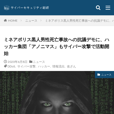
グーグル
クアラルンプール国際空港
クッキー
グッドライフカンパニー
クラウド
ニュース
ミネアポリス黒人男性死亡事故への抗議デモに、
HOME
クラウドストライク
クラウドセキュリティ
クラウド型
クラッカー
クラッキング
グラントソントン
クリック
クリプトアジリティ
ミネアポリス黒人男性死亡事故への抗議デモに、ハ
クリプトジャッキング
クレカ
クレジット
ッカー集団「アノニマス」もサイバー攻撃で活動開
クレジットカード
クレジットカード情報
始
クレデンシャル
クロスサイトスクリプティング
2020年6月8日
ニュース
DDoS
,
サイバー攻撃
,
ハッカー
,
情報流出
,
改ざん
クロネコ
コード
コード決済
コーナン
コジマ
コスト
コロナウィルス
ニュース
コロナウイルス
コロニアル・パイプライン
コンプライアンス
サーバ
サーバー
サイト
サイバー
サイバーインシデント
サイバーセキュリティ
サイバーセキュリティお助け隊
サイバーセキュリティ保険
サイバーセキュリティ協議会