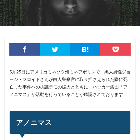
サイバーセキュリティ基本法
サイバーリーズン
サイバーリスク保険
サイバー保険
サイバー攻撃
サイバー攻撃の歴史
サイバー犯罪
サイバー犯罪条約
サイボウズ
サイランス
サプライチェーン
サポート
サポート詐欺
シーザーズ
シグネチャ
シグネチャー
システム
システムエラー
システムエンジニア
5月25日にアメリカミネソタ州ミネアポリスで、黒人男性ジョ
システムトラブル
システム設定
システム障害
ージ・フロイドさんが白人警察官に取り押さえられた際に死
シマンテック
シャドーAI
シャドーIT
亡した事件への抗議デモの拡大とともに、ハッカー集団「ア
シャドウAI
シルバニアファミリー
スキミング
ノニマス」が活動を行っていることが確認されております。
スキャン
スキル
スクリプト
スケウェアブロッカー
スタバ
ステガノグラフィ
ストレージ
スパイ
スパイウェア
スパム
アノニマス
スパムメール
スピアフィッシング
スプーフィング
スマートEDR
スマートスピーカー
スマートフォン