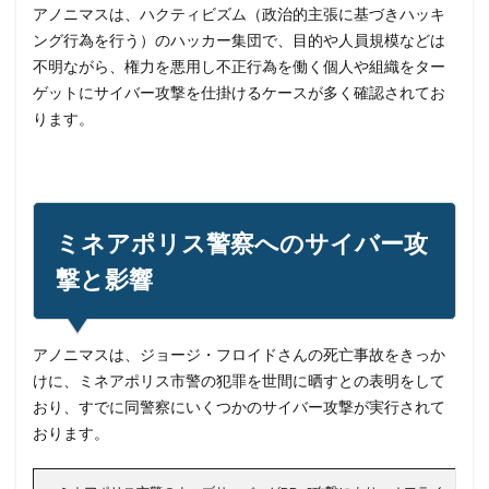
アノニマスは、ハクティビズム（政治的主張に基づきハッキ
スマートポンプ
スマホ
スミッシング
ング行為を行う）のハッカー集団で、目的や人員規模などは
セイコーグループ株式会社
セキュア
セキュリティ
不明ながら、権力を悪用し不正行為を働く個人や組織をター
ゲットにサイバー攻撃を仕掛けるケースが多く確認されてお
セキュリティアプリ
セキュリティインシデント
ります。
セキュリティエンジニア
セキュリティコード
セキュリティソフト
セキュリティニュース
セキュリティパッチ
セキュリティプログラム
セキュリティベンダー
セキュリティポリシー
ミネアポリス警察へのサイバー攻
セキュリティ人材
セキュリティ企業
撃と影響
セキュリティ対策
セキュリティ教育
セキュリティ脆弱性
セキュリティ補助金
アノニマスは、ジョージ・フロイドさんの死亡事故をきっか
セキュリティ製品
セキュリティ診断
セブン銀行
けに、ミネアポリス市警の犯罪を世間に晒すとの表明をして
セミナー
ゼロデイ
ゼロディ
ゼロデイ攻撃
おり、すでに同警察にいくつかのサイバー攻撃が実行されて
ゼロトラスト
センチネルワン
ソース
おります。
ソースコード
ソフォス
ソフト
ソフトウェア
ソフトスキル
ソフトバンク
ダークウェブ