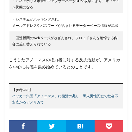
・ミネアポリス市警のウェブサーバーがDDoS攻撃により、オフライ
ン状態になる
ダークトレース
ダークネット市場
タイポスクワッティング
ダイレクトメール
・システムがハッキングされ、
メールアドレスやパスワードが含まれるデーターベース情報が流出
ダウンロード
ダブルチェック
タリン・メカニズム
チェック
チェックポイント
チャットワーク
・国連機関のwebページが改ざんされ、フロイドさんを追悼する内
ツール
データ
データフォレンジック
容に差し替えられている
データベース
データ修復
データ復元
こうしたアノニマスの権力者に対する反抗活動が、アメリカ
データ復旧
データ持ち出し
データ破壊
を中心に共感を集め始めているとのことです。
ディープフェイク
ディズニー
デザリング
デジタル
デジタルフォレンジック
デバイス
テレマティクス
テレワーク
テレワークセミナー
【参考URL】
ハッカー集団「アノニマス」に復活の兆し 黒人男性死亡で社会不
テレワークのセキュリティ
どうなる
安広がるアメリカで
ドッペルゲンガードメイン
ドメイン
ドメイン名ハイジャック
トヨタ
トラフィック
トレーディングボット
トレンドマイクロ
トロイの木馬
ドン・キホーテ
なりすまし