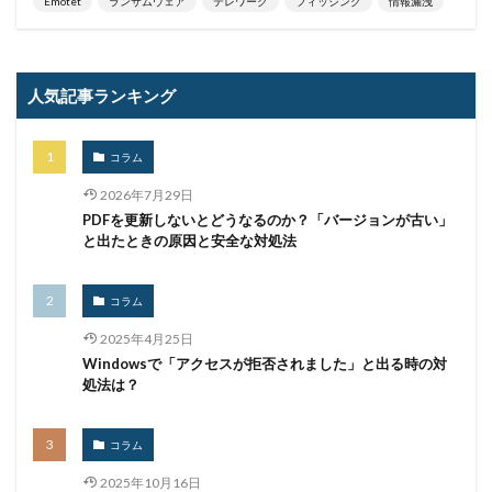
Emotet
ランサムウェア
テレワーク
フィッシング
情報漏洩
マンディアント
ミス
メーリングリスト
メール
メール 誤送信
メールアカウント
人気記事ランキング
メールアカウント情報
メールアドレス
メールアドレス情報
メールサーバー
メール誤送信
コラム
メディアワークス
メディバンク
メリット
モナコイン
モニタリング
モバイル
2026年7月29日
PDFを更新しないとどうなるのか？「バージョンが古い」
やってはいけない
ヤフー
ヤマダ電機
ヤマハ
と出たときの原因と安全な対処法
ユーザー
ユーザー情報
ユーロフィン
ゆうちょ
ゆうちょ銀行
ユニクロ
ライセンス
コラム
ラグナロッカー
ラテラルフィッシングメール
2025年4月25日
ランキング
ランサム
ランサムウェア
Windowsで「アクセスが拒否されました」と出る時の対
処法は？
ランサムウェア. Windows
ランサムウェア対策
ランサムウェア被害
ランダムサブドメイン攻撃
コラム
リアルタイム
リクエスト
リコー
リスク
2025年10月16日
リスト型攻撃
リップル
リテラシー