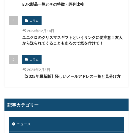
EDR製品一覧とその特徴・評判比較
リバースヴィッシング
リモート
リモートコントロール
リモートワーク
コラム
リモートワークセミナー
2023年12月14日
リモートワークセミナー.テレワーク
リンク
ユニクロのクリスマスギフトというリンクに要注意！友人
から送られてくることもあるので気を付けて！
ルーター
レシートジェネレーター
ローソン
ログ
ログイン
ログ監視
ロシア
ロック
コラム
ワークスタイルテック
ワードプレス
ワーム
2025年2月5日
ワイファイ
ワンタイムパスワード
一括送信
【2025年最新版】怪しいメールアドレス一覧と見分け方
一斉送信
一斉送信時
三井住友カード
三菱電機
不具合
不審
不審メール
不正
不正アクセス
不正アプリ
不正プログラム
記事カテゴリー
不正メール
不正ログイン
不正利用
不正送信
不正送金
中古
中国
中国人
中小企業
ニュース
乗っ取られたら
乗っ取り
九州大学
事例