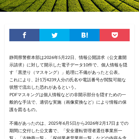
コロナウイルス
コロニアル・パイプライン
コンプライアンス
サーバ
サーバー
サイト
サイバー
サイバーインシデント
サイバーセキュリティ
サイバーセキュリティお助け隊
サイバーセキュリティ保険
サイバーセキュリティ協議会
サイバーセキュリティ基本法
サイバーリーズン
静岡県警察本部は2026年5月22日、情報公開請求（公文書開
サイバーリスク保険
サイバー保険
サイバー攻撃
示請求）に対して開示した電子データ10件で、個人情報を隠
サイバー攻撃の歴史
サイバー犯罪
す「黒塗り（マスキング）」処理に不備があったと公表。
これにより、計1万4239人分の氏名や電話番号が閲覧可能な
サイバー犯罪条約
サイボウズ
サイランス
状態で流出した恐れがあるという。
サプライチェーン
サポート
サポート詐欺
PDFマスキングは個人情報などの非開示部分を隠すための一
シーザーズ
シグネチャ
シグネチャー
般的な手法で、適切な実施（画像変換など）により情報の保
システム
システムエラー
システムエンジニア
護を図るもの。
システムトラブル
システム設定
システム障害
不備があったのは、2025年6月5日から2026年2月17日までの
シマンテック
シャドーAI
シャドーIT
期間に交付した公文書で、「安全運転管理者選任事業所一
シャドウAI
シルバニアファミリー
スキミング
覧」「古物商一覧」「探偵業者営業所一覧」などの内容を含