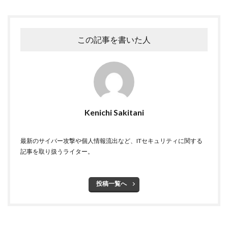
テレワークのセキュリティ
どうなる
ドッペルゲンガードメイン
ドメイン
この記事を書いた人
ドメイン名ハイジャック
トヨタ
トラフィック
トレーディングボット
トレンドマイクロ
トロイの木馬
ドン・キホーテ
なりすまし
なりすましメール
ニチレイ
ニトリ
ニュース
ネット
ネットバンキング
ネットワーク
Kenichi Sakitani
ネットワーク侵入
ノーウェアランサム
ノートパソコン
ノートン
のっとり
最新のサイバー攻撃や個人情報流出など、ITセキュリティに関する
バージョン
ハードディスク
バグ
記事を取り扱うライター。
ハクティビズム
パケット
パスワード
パスワードスプレー
パスワードレス
投稿一覧へ
パスワード使い回し
パスワード解析
パスワード解除
パソコン
ハッカー
ハッカーグループ
ハッカー不正アクセス