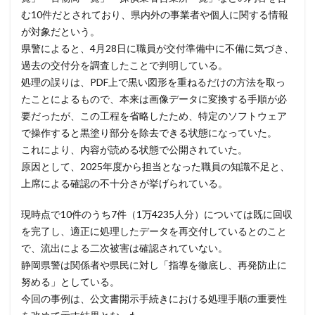
スキャン
スキル
スクリプト
む10件だとされており、県内外の事業者や個人に関する情報
が対象だという。
スケウェアブロッカー
スタバ
ステガノグラフィ
県警によると、4月28日に職員が交付準備中に不備に気づき、
ストレージ
スパイ
スパイウェア
スパム
過去の交付分を調査したことで判明している。
スパムメール
スピアフィッシング
スプーフィング
処理の誤りは、PDF上で黒い図形を重ねるだけの方法を取っ
スマートEDR
スマートスピーカー
スマートフォン
たことによるもので、本来は画像データに変換する手順が必
要だったが、この工程を省略したため、特定のソフトウェア
スマートポンプ
スマホ
スミッシング
で操作すると黒塗り部分を除去できる状態になっていた。
セイコーグループ株式会社
セキュア
セキュリティ
これにより、内容が読める状態で公開されていた。
セキュリティアプリ
セキュリティインシデント
原因として、2025年度から担当となった職員の知識不足と、
セキュリティエンジニア
セキュリティコード
上席による確認の不十分さが挙げられている。
セキュリティソフト
セキュリティニュース
現時点で10件のうち7件（1万4235人分）については既に回収
セキュリティパッチ
セキュリティプログラム
を完了し、適正に処理したデータを再交付しているとのこと
セキュリティベンダー
セキュリティポリシー
で、流出による二次被害は確認されていない。
静岡県警は関係者や県民に対し「指導を徹底し、再発防止に
セキュリティ人材
セキュリティ企業
努める」としている。
セキュリティ対策
セキュリティ教育
今回の事例は、公文書開示手続きにおける処理手順の重要性
セキュリティ脆弱性
セキュリティ補助金