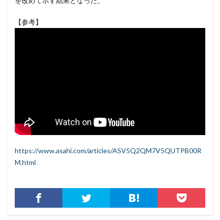
を改めて示す結果となった。
セキュリティ製品
セキュリティ診断
セブン銀行
【参考】
セミナー
ゼロデイ
ゼロディ
ゼロデイ攻撃
ゼロトラスト
センチネルワン
ソース
ソースコード
ソフォス
ソフト
ソフトウェア
ソフトスキル
ソフトバンク
ダークウェブ
ダークトレース
ダークネット市場
タイポスクワッティング
ダイレクトメール
ダウンロード
ダブルチェック
タリン・メカニズム
チェック
チェックポイント
チャットワーク
ツール
データ
データフォレンジック
https://www.asahi.com/articles/ASV5Q2QM7V5QUTPB00R
データベース
データ修復
データ復元
M.html
データ復旧
データ持ち出し
データ破壊
ディープフェイク
ディズニー
デザリング
デジタル
デジタルフォレンジック
デバイス
テレマティクス
テレワーク
テレワークセミナー