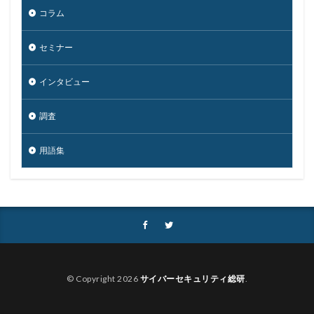
事故
二次被害
二段階
二段階認証
亜種
コラム
人材
人為的ミス
人的ミス
令和
仮想デスクトップ
仮想通貨
仮想通過
任天堂
セミナー
企業
企業向け
会社
位置情報
インタビュー
使いまわし
使い回し
侵入
保守
保護
個人
個人向け
個人情報
個人情報保護委員会
調査
個人情報保護法
個人情報流出
個人情報漏洩
偽装
偽装サイト
偽装ページ
偽警告
用語集
偽造
元社員
充電
全国銀行協会
公共機関
公的機関
公開
内部
内部不正
内閣サイバーセキュリティセンター
内閣府沖縄総合事務局
再生可能エネルギー
再発防止
写真
初期アクセスブローカー
初期侵入
初期設定
制裁金
削除
助成金
© Copyright 2026
サイバーセキュリティ総研
.
北朝鮮
医師
医療
医療機関
半田病院