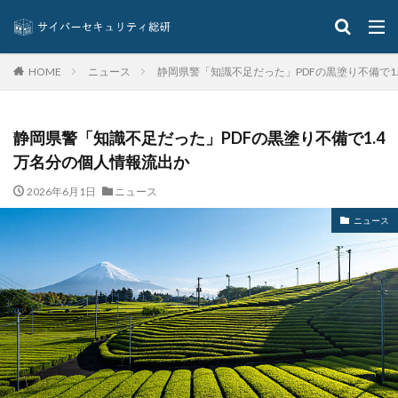
オリエンタルランド
オリンピック
オンプレミス
オンライン
オンラインゲーム
オンラインショップ
カーシェアリング
ガートナー
ガイドライン
ニュース
静岡県警「知識不足だった」PDFの黒塗り不備で1
HOME
カスペルスキー
カプコン
キムスキー
キャッシュレス
キャッシュレス決済
キャノン
静岡県警「知識不足だった」PDFの黒塗り不備で1.4
グーグル
クアラルンプール国際空港
クッキー
万名分の個人情報流出か
グッドライフカンパニー
クラウド
2026年6月1日
ニュース
クラウドストライク
クラウドセキュリティ
ニュース
クラウド型
クラッカー
クラッキング
グラントソントン
クリック
クリプトアジリティ
クリプトジャッキング
クレカ
クレジット
クレジットカード
クレジットカード情報
クレデンシャル
クロスサイトスクリプティング
クロネコ
コード
コード決済
コーナン
コジマ
コスト
コロナウィルス