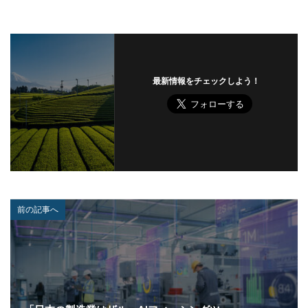
ハッカー集団
ハッキング
ハッキングされました
バックアップ
パッチ
ハニーポット
バニティURL
ハフニウム
ばらまき
バレる
パロアルト
ビジネスメール
ビジネスメール詐欺
最新情報をチェックしよう！
ビックデータ
ビッグローブ
ビットコイン
ビットポイント
ビデオ会議
ビデオ会議ツール
ヒューマンエラー
ファームウェア
ファイアウォール
ファイブ・アイズ
ファイル
ファイルレス
ファイルレス攻撃
フィッシング
フィッシングサイト
フィッシングメール
前の記事へ
フィッシングメールにどう対処すべきか?
フィッシング対策協議会
フィッシング詐欺
フィルタリング
フェス
フォーティネット
フォーム
フォレスター
フォレンジック
ブックマーク
プライバシー
プライバシーマーク