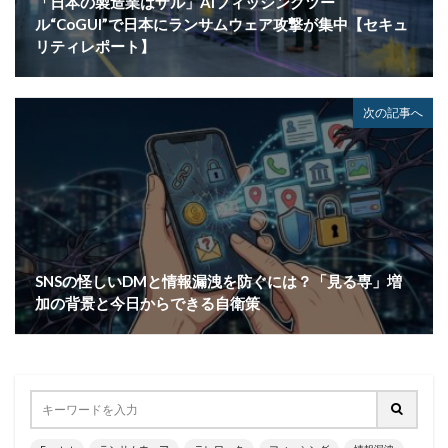
「日本の製造業はザル」AIフィッシングツー
ル“CoGUI”で日本にランサムウェア攻撃が集中【セキュ
ブラウザ
ブルートフォースアタック
ブルガリア
リティレポート】
プロキシ
プログラム
プロダクトキー
ブロックチェーン
ペーパーレス化
ペアリング
次の記事へ
ベトナム
ベネッセ
ペネトレーションテスト
ホームページ
ホームページ公開
ポーランド
ボイスフィッシング
ポイント
ホスティング
ポスト量子暗号
ボット
ボットネット
ポップアップ
ホテル
ポリ・ネットワーク
ポリシー
マイク
マイクロソフト
SNSの怪しいDMと情報漏洩を防ぐには？「見る専」増
マイクロソフト・アクティブ・プロテクションズ・プログラム
加の背景と今日からできる自衛策
マイクロソフトアカウント
マイクロソフトエクスチェンジサーバー
マイナビ
マイナポイント
マウイランサムウェア
マカフィー
マクロ
マスキング
マルウェア
マルウェア感染
マルスパム
マルバタイジング