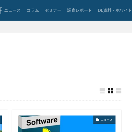
要素認証
大企業
大多喜ガス
大阪急性期・総合医療センター
ニュース
コラム
セミナー
調査レポート
DL資料・ホワイ
宅ふぁいる便
宅地建物取引業者免許
安全性
定額給付金
富士
談
専門家パネル
小学校
小学館
岐阜
巧妙化
広告
復元
復旧
快活フロンティア
悪意
悪用
情報
情報セキュリティマネジメントシステム
情報共有
情報流出
報管理
情報資産
情報閲覧
感染
慶応義塾大学
慶應義塾
手数料
技術
技術情報
持ち出し
掲載
換金
法
攻撃
攻撃インフラ
攻撃メール
攻撃手法
攻撃者
教育新聞社
教育機関
数
新型
新型ウイルス
新型コロナ
日本
日本HP
日本サイバー犯罪対策センター
日本医科大学武
日本郵便
日銀
明海大学
暗号
暗号BOM
暗号化
号通貨
更新
更新プログラム
東京
東京オリンピック
東
株価
検出
検知
検索
構文
標的
標的型メール
権限
機密
機密性
機密情報
機能
民間企業
求人
ニュース
済画面
法人
法人情報
法律
注意
注意喚起
流出