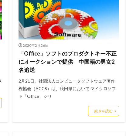
港区
漏洩
点検
特許庁
犯罪グループ
独立行政法人
スパイ
町民
画面ロック
病院
白梅豊岡病院
盗難
研修
破壊
確認不足
社内教育
社労士
社労夢
類
積水ハウス
窃取
窃盗
第三者
管理
管理者権限
連
給付金
総務省
総当たり攻撃
置き引き
署名
群
2020年2月26日
脅迫
脆弱性
脆弱性診断
自動車
自治体
行政
「Office」ソフトのプロダクトキー不正
疑者
補助金
製品
製品比較
規制
設定ミス
診断
にオークションで提供 中国籍の男女2
詐欺メール
認証
認証ダンピング
認証情報
誘導
誤入力
名追送
セ
示
誤送信
調査
調査方法
警告
警察
警視庁
該
2月21日、社団法人コンピュータソフトウェア著作
キュリティ対策本部
豚の屠殺詐欺
負荷
資格
資産
踏み
権協会（ACCS）は、秋田県において マイクロソフ
ール
退職
通信の秘密
通販サイト
運用
違反
遠隔
ト「Office」シリ
重要
量子コンピューター セキュリティ
量子科学研究技術開発機構
続きを読む
金融
金融庁
金融機関
銀行
長崎
長野日報
開封
電子マネー
電話番号
音声
顔認証
顧客情報
駆除