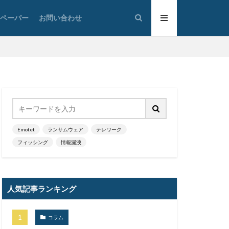
太陽光発電
トペーパー
お問い合わせ
通
対策
広島
情報システム
情報漏洩
大学
懲戒免職
損害
改ざん
政府
教育
ウイルス
新潟県
Emotet
ランサムウェア
テレワーク
フィッシング
情報漏洩
蔵小杉病院
暗号移行
京五輪
東京都
人気記事ランキング
標的型メール訓練
決済
コラム
添付