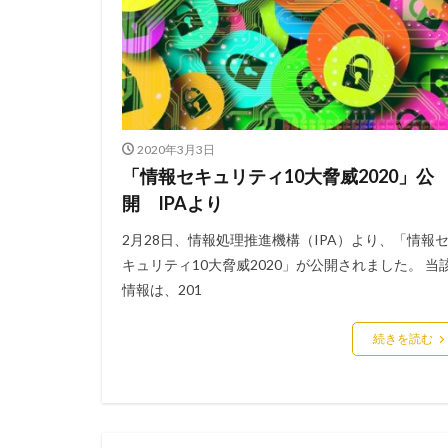
添付ファイル
生成AI
産業
目的
知識
秘密保持
種
経営者
経済
2020年3月3日
脅威ハンティング
「情報セキュリティ10大脅威2020」公
被害原因
被
開 IPAより
詐欺サイト
2月28日、情報処理推進機構（IPA）より、「情報
誤操作
誤表
キュリティ10大脅威2020」が公開されました。 当
警視庁サイバーセ
情報は、201
転売
迷惑メ
続きを読む
配信サービス
量子脅威対策
防犯
障害