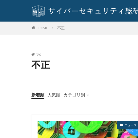
基本方針
多
奇安信集団
対策方法
対
不正
HOME
座談会
強化
情報セキュリティ
情報窃取
情
TAG
手口
手口、
不正
改正個人情報保護
教育委員会
新種
方針
新着順
人気順
カテゴリ別
日本損害保険協会
イベント
インタビュー
クイズ
ニュース
暗号資産
暗
校務システム
標的型攻撃
ニュース
決済情報
決