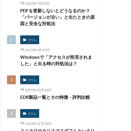
2026年7月29日
生体認証
PDFを更新しないとどうなるのか？
監査
監視
「バージョンが古い」と出たときの原
禁止
私物
因と安全な対処法
紀永
紛失
馬
脅威
コラム
被害
被害事例
2025年4月25日
証拠
Windowsで「アクセスが拒否されま
詐欺
した」と出る時の対処法は？
誤掲載
コラム
台
身代金
2025年10月16日
遠隔操作
EDR製品一覧とその特徴・評判比較
量子耐性暗号
開発
閲覧
コラム
騙る
高級車
2023年12月14日
ユニクロのクリスマスギフトというリ