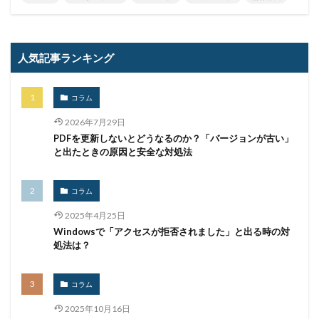
仮想デスクトップ
仮想通貨
仮想通過
任天堂
企業
企業向け
会社
位置情報
人気記事ランキング
使いまわし
使い回し
侵入
保守
保護
個人
個人向け
個人情報
個人情報保護委員会
コラム
個人情報保護法
個人情報流出
個人情報漏洩
2026年7月29日
偽装
偽装サイト
偽装ページ
偽警告
PDFを更新しないとどうなるのか？「バージョンが古い」
偽造
元社員
充電
全国銀行協会
と出たときの原因と安全な対処法
公共機関
公的機関
公開
内部
内部不正
内閣サイバーセキュリティセンター
コラム
内閣府沖縄総合事務局
再生可能エネルギー
2025年4月25日
再発防止
写真
初期アクセスブローカー
Windowsで「アクセスが拒否されました」と出る時の対
処法は？
初期侵入
初期設定
制裁金
削除
助成金
北朝鮮
医師
医療
医療機関
半田病院
コラム
印影
厚労省初動対応チーム
原因
2025年10月16日
原子力規制庁
口座情報
可視化
国分生協病院