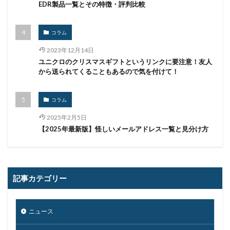
EDR製品一覧とその特徴・評判比較
国連安全保障理事会
地域金融機関
基本方針
多要素認証
大企業
大多喜ガス
コラム
大阪急性期・総合医療センター
太陽光発電
2023年12月14日
奇安信集団
宅ふぁいる便
宅地建物取引業者免許
ユニクロのクリスマスギフトというリンクに要注意！友人
から送られてくることもあるので気を付けて！
安全性
定額給付金
富士通
対策
対策方法
対談
専門家パネル
小学校
コラム
小学館
岐阜
巧妙化
広告
広島
2025年2月5日
座談会
強化
復元
復旧
【2025年最新版】怪しいメールアドレス一覧と見分け方
快活フロンティア
悪意
悪用
情報
情報システム
情報セキュリティ
情報セキュリティマネジメントシステム
情報共有
記事カテゴリー
情報流出
情報漏洩
情報窃取
情報管理
情報資産
情報閲覧
感染
慶応義塾大学
ニュース
慶應義塾大学
懲戒免職
手口
手口、
手数料
技術
技術情報
持ち出し
掲載