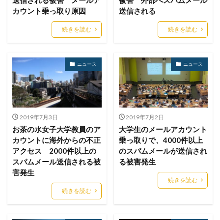
メール
メール 誤送信
メールアカウント
カウント乗っ取り原因
送信される
メールアカウント情報
メールアドレス
続きを読む
続きを読む
メールアドレス情報
メールサーバー
メール誤送信
メディアワークス
メディバンク
メリット
ニュース
ニュース
モナコイン
モニタリング
モバイル
やってはいけない
ヤフー
ヤマダ電機
ヤマハ
ユーザー
ユーザー情報
ユーロフィン
ゆうちょ
ゆうちょ銀行
ユニクロ
ライセンス
2019年7月3日
2019年7月2日
ラグナロッカー
ラテラルフィッシングメール
お茶の水女子大学教員のア
大学生のメールアカウント
カウントに海外からの不正
乗っ取りで、4000件以上
ランキング
ランサム
ランサムウェア
アクセス 2000件以上の
のスパムメールが送信され
ランサムウェア. Windows
ランサムウェア対策
スパムメール送信される被
る被害発生
害発生
ランサムウェア被害
ランダムサブドメイン攻撃
続きを読む
リアルタイム
リクエスト
リコー
リスク
続きを読む
リスト型攻撃
リップル
リテラシー
リバースヴィッシング
リモート