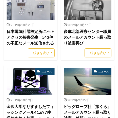
プロキシ
プログラム
プロダクトキー
ブロックチェーン
ペーパーレス化
ペアリング
ベトナム
ベネッセ
ペネトレーションテスト
2019年10月23日
2019年10月15日
ホームページ
ホームページ公開
ポーランド
日本電気計器検定所に不正
多摩北部医療センター職員
ボイスフィッシング
ポイント
ホスティング
アクセス被害発生 543件
のメールアカウント乗っ取
の不正なメール送信される
り被害再び
ポスト量子暗号
ボット
ボットネット
ポップアップ
ホテル
ポリ・ネットワーク
続きを読む
続きを読む
ポリシー
マイク
マイクロソフト
マイクロソフト・アクティブ・プロテクションズ・プログラム
ニュース
ニュース
マイクロソフトアカウント
マイクロソフトエクスチェンジサーバー
マイナビ
マイナポイント
マウイランサムウェア
マカフィー
マクロ
マスキング
マルウェア
2019年10月9日
2019年9月27日
金沢大学なりすましたフィ
ビッグローブ社「旅くら」
マルウェア感染
マルスパム
マルバタイジング
ッシングメール41,697件
メールアカウント乗っ取り
マンディアント
ミス
メーリングリスト
送信される被害 メールア
被害 外部へスパムメール