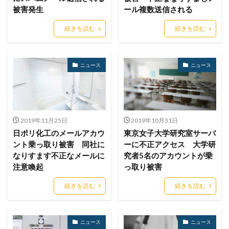
バックアップ
パッチ
ハニーポット
被害発生
ール複数送信される
バニティURL
ハフニウム
ばらまき
バレる
続きを読む
続きを読む
パロアルト
ビジネスメール
ビジネスメール詐欺
ビックデータ
ビッグローブ
ビットコイン
ニュース
ニュース
ビットポイント
ビデオ会議
ビデオ会議ツール
ヒューマンエラー
ファームウェア
ファイアウォール
ファイブ・アイズ
ファイル
ファイルレス
ファイルレス攻撃
フィッシング
2019年11月25日
2019年10月31日
フィッシングサイト
フィッシングメール
日ポリ化工のメールアカウ
東京女子大学研究室サーバ
ント乗っ取り被害 同社に
ーに不正アクセス 大学研
フィッシングメールにどう対処すべきか?
なりすます不正なメールに
究者5名のアカウントが乗
フィッシング対策協議会
フィッシング詐欺
注意喚起
っ取り被害
フィルタリング
フェス
フォーティネット
続きを読む
続きを読む
フォーム
フォレスター
フォレンジック
ブックマーク
プライバシー
プライバシーマーク
ブラウザ
ブルートフォースアタック
ブルガリア
ニュース
ニュース