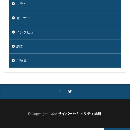
コラム
換金
損害
改ざん
改正個人情報保護法
攻撃
攻撃インフラ
攻撃メール
攻撃手法
セミナー
攻撃者
政府
教育
教育委員会
インタビュー
教育新聞社
教育機関
数
新型
新型ウイルス
新型コロナウイルス
新潟県
調査
新種
方針
日本
日本HP
日本サイバー犯罪対策センター
用語集
日本医科大学武蔵小杉病院
日本損害保険協会
日本郵便
日銀
明海大学
暗号
暗号BOM
暗号化
暗号移行
暗号資産
暗号通貨
更新
更新プログラム
東京
東京オリンピック
東京五輪
東京都
校務システム
株価
検出
検知
検索
構文
標的
© Copyright 2026
サイバーセキュリティ総研
.
標的型メール
標的型メール訓練
標的型攻撃
権限
機密
機密性
機密情報
機能