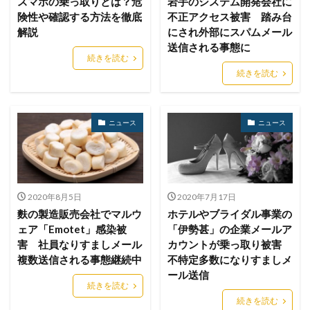
スマホの乗っ取りとは？危
岩手のシステム開発会社に
スケウェアブロッカー
スタバ
ステガノグラフィ
険性や確認する方法を徹底
不正アクセス被害 踏み台
ストレージ
スパイ
スパイウェア
スパム
解説
にされ外部にスパムメール
送信される事態に
スパムメール
スピアフィッシング
スプーフィング
続きを読む
スマートEDR
スマートスピーカー
スマートフォン
続きを読む
スマートポンプ
スマホ
スミッシング
セイコーグループ株式会社
セキュア
セキュリティ
ニュース
ニュース
セキュリティアプリ
セキュリティインシデント
セキュリティエンジニア
セキュリティコード
セキュリティソフト
セキュリティニュース
セキュリティパッチ
セキュリティプログラム
2020年8月5日
2020年7月17日
麩の製造販売会社でマルウ
ホテルやブライダル事業の
セキュリティベンダー
セキュリティポリシー
ェア「Emotet」感染被
「伊勢甚」の企業メールア
セキュリティ人材
セキュリティ企業
害 社員なりすましメール
カウントが乗っ取り被害
セキュリティ対策
セキュリティ教育
複数送信される事態継続中
不特定多数になりすましメ
ール送信
セキュリティ脆弱性
セキュリティ補助金
続きを読む
セキュリティ製品
セキュリティ診断
セブン銀行
続きを読む