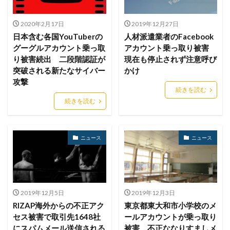
ドッペルゲンガードメイン
ドメイン
ドメイン名ハイジャック
トヨタ
トラフィック
2020年2月17日
2019年12月27日
日本含む各国YouTuberの
人材派遣業者のFacebook
トレーディングボット
トレンドマイクロ
グーグルアカウント乗っ取
アカウント乗っ取り被害
トロイの木馬
ドン・キホーテ
なりすまし
り被害続出 二段階認証が
現在も停止されず注意呼び
なりすましメール
ニチレイ
ニトリ
ニュース
突破される新たなサイバー
かけ
攻撃
ネット
ネットバンキング
ネットワーク
続きを読む
ネットワーク侵入
ノーウェアランサム
続きを読む
ノートパソコン
ノートン
のっとり
バージョン
ハードディスク
バグ
ニュース
ニュース
ハクティビズム
パケット
パスワード
パスワードスプレー
パスワードレス
パスワード使い回し
パスワード解析
パスワード解除
パソコン
ハッカー
2019年12月5日
2019年12月3日
RIZAP海外からの不正アク
東京都東大和市小学校のメ
ハッカーグループ
ハッカー不正アクセス
セス被害で取引先1648社
ールアカウントが乗っ取り
ハッカー集団
ハッキング
ハッキングされました
にスパムメール送信される
被害 不正ななりすましメ