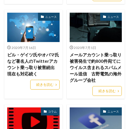
セミナー
ゼロデイ
ゼロディ
ゼロデイ攻撃
ゼロトラスト
センチネルワン
ソース
ニュース
ニュース
ソースコード
ソフォス
ソフト
ソフトウェア
ソフトスキル
ソフトバンク
ダークウェブ
ダークトレース
ダークネット市場
タイポスクワッティング
ダイレクトメール
2020年7月16日
2020年7月1日
ビル・ゲイツ氏やオバマ氏
メールアカウント乗っ取り
ダウンロード
ダブルチェック
タリン・メカニズム
など著名人のTwitterアカ
被害発生で約800件宛てに
チェック
チェックポイント
チャットワーク
ウント乗っ取り被害続出
ウイルス含まれるスパムメ
ツール
データ
データフォレンジック
現在も対応続く
ール送信 古野電気の海外
グループ会社
データベース
データ修復
データ復元
続きを読む
データ復旧
データ持ち出し
データ破壊
続きを読む
ディープフェイク
ディズニー
デザリング
デジタル
デジタルフォレンジック
デバイス
コラム
ニュース
テレマティクス
テレワーク
テレワークセミナー
テレワークのセキュリティ
どうなる