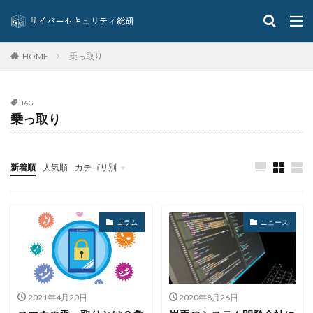
コンプライアンス
サーバ
サーバー
サイト
サイバー
サイバーインシデント
サイバーセキュリティ
サイバーセキュリティお助け隊
乗っ取り
HOME
サイバーセキュリティ保険
サイバーセキュリティ協議会
サイバーセキュリティ基本法
サイバーリーズン
TAG
サイバーリスク保険
サイバー保険
サイバー攻撃
乗っ取り
サイバー攻撃の歴史
サイバー犯罪
サイバー犯罪条約
サイボウズ
サイランス
新着順
人気順
カテゴリ別
サプライチェーン
サポート
サポート詐欺
イベント
インタビュー
クイズ
ニュース
シーザーズ
シグネチャ
シグネチャー
システム
システムエラー
システムエンジニア
コラム
ニュース
システムトラブル
システム設定
システム障害
シマンテック
シャドーAI
シャドーIT
シャドウAI
シルバニアファミリー
スキミング
2021年4月20日
2020年8月26日
スキャン
スキル
スクリプト