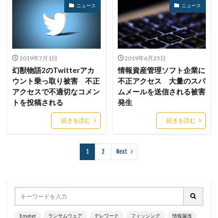
ニュース
ニュース
リモートコントロール
リモートワーク
リモートワークセミナー
リモートワークセミナー.テレワーク
リンク
ルーター
レシートジェネレーター
ローソン
2019年7月1日
2019年6月25日
ログ
ログイン
ログ監視
ロシア
ロック
幻獣物語2のTwitterアカ
情報資産管理ソフト企業に
ウント乗っ取り被害 不正
不正アクセス 大量のスパ
ワークスタイルテック
ワードプレス
ワーム
アクセスで不適切なコメン
ムメールを送信される被害
ワイファイ
ワンタイムパスワード
一括送信
トを投稿される
発生
一斉送信
一斉送信時
三井住友カード
続きを読む
続きを読む
三菱電機
不具合
不審
不審メール
不正
不正アクセス
不正アプリ
不正プログラム
1
2
Next
不正メール
不正ログイン
不正利用
不正送信
不正送金
中古
中国
中国人
中小企業
乗っ取られたら
乗っ取り
九州大学
事例
事故
二次被害
二段階
二段階認証
亜種
人材
人為的ミス
人的ミス
令和
Emotet
ランサムウェア
テレワーク
フィッシング
情報漏洩