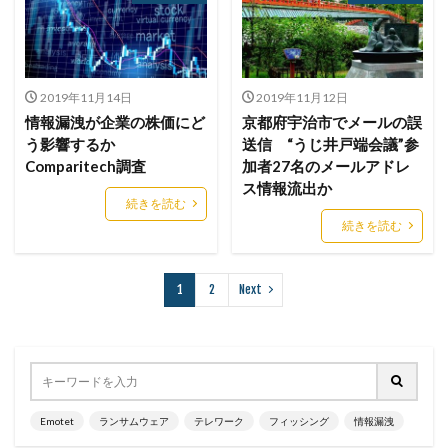
リバースヴィッシング
リモート
リモートコントロール
リモートワーク
リモートワークセミナー
2019年11月14日
2019年11月12日
リモートワークセミナー.テレワーク
リンク
情報漏洩が企業の株価にど
京都府宇治市でメールの誤
ルーター
レシートジェネレーター
ローソン
う影響するか
送信 “うじ井戸端会議”参
Comparitech調査
加者27名のメールアドレ
ログ
ログイン
ログ監視
ロシア
ロック
ス情報流出か
ワークスタイルテック
ワードプレス
ワーム
続きを読む
続きを読む
ワイファイ
ワンタイムパスワード
一括送信
一斉送信
一斉送信時
三井住友カード
三菱電機
不具合
不審
不審メール
不正
1
2
Next
不正アクセス
不正アプリ
不正プログラム
不正メール
不正ログイン
不正利用
不正送信
不正送金
中古
中国
中国人
中小企業
乗っ取られたら
乗っ取り
九州大学
事例
Emotet
ランサムウェア
テレワーク
フィッシング
情報漏洩
事故
二次被害
二段階
二段階認証
亜種