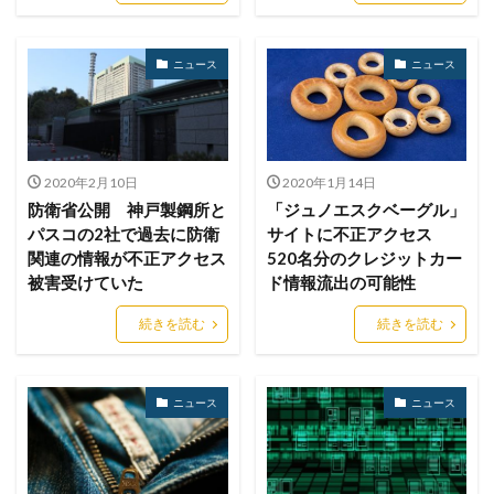
セキュリティ製品
セキュリティ診断
セブン銀行
セミナー
ゼロデイ
ゼロディ
ゼロデイ攻撃
ニュース
ニュース
ゼロトラスト
センチネルワン
ソース
ソースコード
ソフォス
ソフト
ソフトウェア
ソフトスキル
ソフトバンク
ダークウェブ
ダークトレース
ダークネット市場
2020年2月10日
2020年1月14日
タイポスクワッティング
ダイレクトメール
防衛省公開 神戸製鋼所と
「ジュノエスクベーグル」
パスコの2社で過去に防衛
サイトに不正アクセス
ダウンロード
ダブルチェック
タリン・メカニズム
関連の情報が不正アクセス
520名分のクレジットカー
チェック
チェックポイント
チャットワーク
被害受けていた
ド情報流出の可能性
ツール
データ
データフォレンジック
続きを読む
続きを読む
データベース
データ修復
データ復元
データ復旧
データ持ち出し
データ破壊
ディープフェイク
ディズニー
デザリング
ニュース
ニュース
デジタル
デジタルフォレンジック
デバイス
テレマティクス
テレワーク
テレワークセミナー