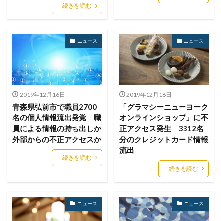
ハッカー集団
ハッキング
ハッキングされました
続きを読む
バックアップ
パッチ
ハニーポット
バニティURL
ハフニウム
ばらまき
バレる
ニュース
ニュース
パロアルト
ビジネスメール
ビジネスメール詐欺
ビックデータ
ビッグローブ
ビットコイン
ビットポイント
ビデオ会議
ビデオ会議ツール
ヒューマンエラー
ファームウェア
2019年12月16日
2019年12月16日
青森県弘前市で職員2700
「グラマシーニューヨーク
ファイアウォール
ファイブ・アイズ
ファイル
名の個人情報流出発覚 職
オンラインショップ」に不
ファイルレス
ファイルレス攻撃
フィッシング
員による情報の持ち出しか
正アクセス発生 3312名
フィッシングサイト
フィッシングメール
外部からの不正アクセスか
分のクレジットカード情報
流出
フィッシングメールにどう対処すべきか?
続きを読む
フィッシング対策協議会
フィッシング詐欺
続きを読む
フィルタリング
フェス
フォーティネット
フォーム
フォレスター
フォレンジック
ニュース
ニュース
ブックマーク
プライバシー
プライバシーマーク