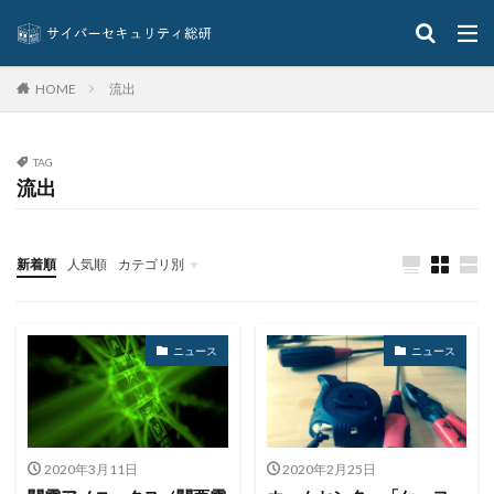
コロナウイルス
コロニアル・パイプライン
コンプライアンス
サーバ
サーバー
サイト
サイバー
サイバーインシデント
流出
HOME
サイバーセキュリティ
サイバーセキュリティお助け隊
サイバーセキュリティ保険
サイバーセキュリティ協議会
TAG
サイバーセキュリティ基本法
サイバーリーズン
流出
サイバーリスク保険
サイバー保険
サイバー攻撃
サイバー攻撃の歴史
サイバー犯罪
新着順
人気順
カテゴリ別
サイバー犯罪条約
サイボウズ
サイランス
サプライチェーン
サポート
サポート詐欺
イベント
インタビュー
クイズ
ニュース
シーザーズ
シグネチャ
シグネチャー
ニュース
ニュース
システム
システムエラー
システムエンジニア
システムトラブル
システム設定
システム障害
シマンテック
シャドーAI
シャドーIT
シャドウAI
シルバニアファミリー
スキミング
2020年3月11日
2020年2月25日