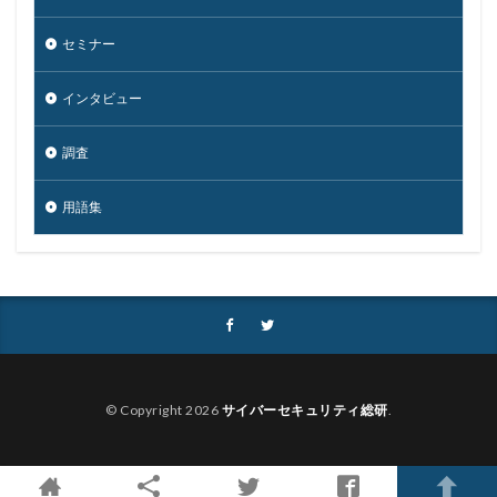
手数料
技術
技術情報
持ち出し
掲載
セミナー
換金
損害
改ざん
改正個人情報保護法
攻撃
攻撃インフラ
攻撃メール
攻撃手法
インタビュー
攻撃者
政府
教育
教育委員会
調査
教育新聞社
教育機関
数
新型
新型ウイルス
新型コロナウイルス
新潟県
用語集
新種
方針
日本
日本HP
日本サイバー犯罪対策センター
日本医科大学武蔵小杉病院
日本損害保険協会
日本郵便
日銀
明海大学
暗号
暗号BOM
暗号化
暗号移行
暗号資産
暗号通貨
更新
更新プログラム
東京
東京オリンピック
© Copyright 2026
サイバーセキュリティ総研
.
東京五輪
東京都
校務システム
株価
検出
検知
検索
構文
標的
標的型メール
標的型メール訓練
標的型攻撃