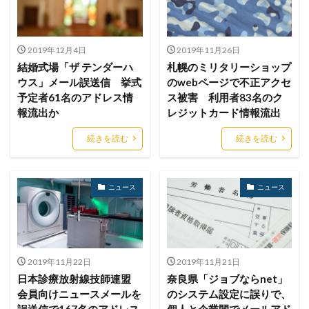
ブラウザ
ブルートフォースアタック
ブルガリア
プロキシ
プログラム
プロダクトキー
ブロックチェーン
ペーパーレス化
ペアリング
2019年12月4日
2019年11月26日
結婚式場「ザ テンダーハ
札幌のミリタリーショップ
ベトナム
ベネッセ
ペネトレーションテスト
ウス」メール誤送信 挙式
のwebページで不正アクセ
ホームページ
ホームページ公開
ポーランド
予定者61名のアドレス情
ス被害 利用者83名のク
報流出か
レジットカード情報流出
ボイスフィッシング
ポイント
ホスティング
ポスト量子暗号
ボット
ボットネット
続きを読む
続きを読む
ポップアップ
ホテル
ポリ・ネットワーク
ポリシー
マイク
マイクロソフト
ニュース
ニュース
マイクロソフト・アクティブ・プロテクションズ・プログラム
マイクロソフトアカウント
マイクロソフトエクスチェンジサーバー
マイナビ
マイナポイント
マウイランサムウェア
マカフィー
2019年11月22日
2019年11月21日
マクロ
マスキング
マルウェア
日本診療放射線技師連盟
奈良県「ジョブならnet」
会員向けニュースメールを
のシステム設定に誤りで、
マルウェア感染
マルスパム
マルバタイジング
誤送信で167名のアドレス
個人と企業間でメールアド