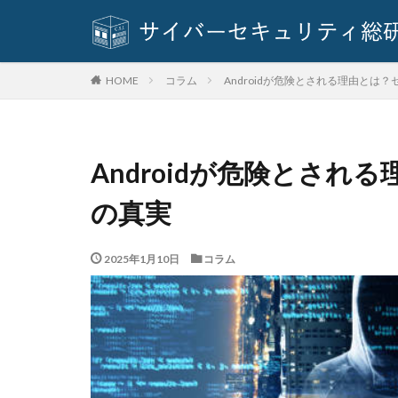
基本方針
多
奇安信集団
対策方法
対
コラム
Androidが危険とされる理由とは
HOME
座談会
強化
情報セキュリティ
情報窃取
情
Androidが危険とさ
手口
手口、
改正個人情報保護
の真実
教育委員会
新種
方針
2025年1月10日
コラム
日本損害保険協会
暗号資産
暗
校務システム
標的型攻撃
決済情報
決