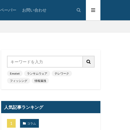
太陽光発電
トペーパー
お問い合わせ
通
対策
広島
情報システム
情報漏洩
大学
懲戒免職
損害
改ざん
政府
教育
ウイルス
新潟県
Emotet
ランサムウェア
テレワーク
フィッシング
情報漏洩
蔵小杉病院
暗号移行
京五輪
東京都
人気記事ランキング
標的型メール訓練
決済
コラム
添付