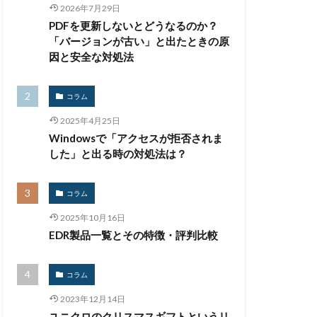
2026年7月29日
生体認証
PDFを更新しないとどうなるのか？
監査
監視
「バージョンが古い」と出たときの原
禁止
私物
因と安全な対処法
紀永
紛失
馬
脅威
コラム
被害
被害事例
2025年4月25日
証拠
Windowsで「アクセスが拒否されま
詐欺
した」と出る時の対処法は？
誤掲載
コラム
台
身代金
2025年10月16日
遠隔操作
EDR製品一覧とその特徴・評判比較
量子耐性暗号
開発
閲覧
コラム
騙る
高級車
2023年12月14日
ユニクロのクリスマスギフトというリ