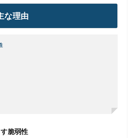
る主な理由
性
らす脆弱性