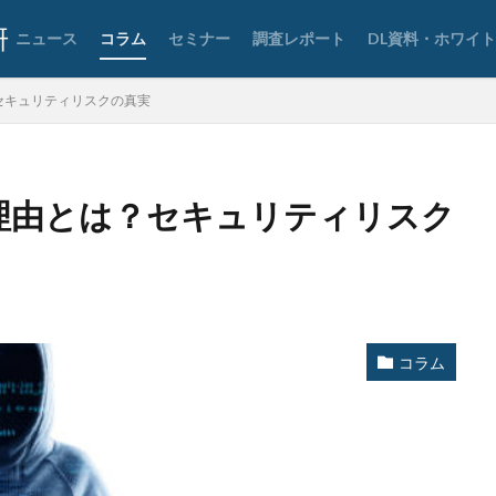
要素認証
大企業
大多喜ガス
大阪急性期・総合医療センター
ニュース
コラム
セミナー
調査レポート
DL資料・ホワイ
宅ふぁいる便
宅地建物取引業者免許
安全性
定額給付金
富士
談
専門家パネル
小学校
小学館
岐阜
巧妙化
広告
？セキュリティリスクの真実
復元
復旧
快活フロンティア
悪意
悪用
情報
情報セキュリティマネジメントシステム
情報共有
情報流出
報管理
情報資産
情報閲覧
感染
慶応義塾大学
慶應義塾
れる理由とは？セキュリティリスク
手数料
技術
技術情報
持ち出し
掲載
換金
法
攻撃
攻撃インフラ
攻撃メール
攻撃手法
攻撃者
教育新聞社
教育機関
数
新型
新型ウイルス
新型コロナ
日本
日本HP
日本サイバー犯罪対策センター
日本医科大学武
日本郵便
日銀
明海大学
暗号
暗号BOM
暗号化
コラム
号通貨
更新
更新プログラム
東京
東京オリンピック
東
株価
検出
検知
検索
構文
標的
標的型メール
権限
機密
機密性
機密情報
機能
民間企業
求人
済画面
法人
法人情報
法律
注意
注意喚起
流出