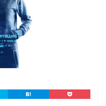
港区
漏洩
点検
特許庁
犯罪グループ
独立行政法人
スパイ
町民
画面ロック
病院
白梅豊岡病院
盗難
研修
破壊
確認不足
社内教育
社労士
社労夢
類
積水ハウス
窃取
窃盗
第三者
管理
管理者権限
連
給付金
総務省
総当たり攻撃
置き引き
署名
群
脅迫
脆弱性
脆弱性診断
自動車
自治体
行政
疑者
補助金
製品
製品比較
規制
設定ミス
診断
詐欺メール
認証
認証ダンピング
認証情報
誘導
誤入力
示
誤送信
調査
調査方法
警告
警察
警視庁
キュリティ対策本部
豚の屠殺詐欺
負荷
資格
資産
踏み
ール
退職
通信の秘密
通販サイト
運用
違反
遠隔
重要
量子コンピューター セキュリティ
量子科学研究技術開発機構
金融
金融庁
金融機関
銀行
長崎
長野日報
開封
電子マネー
電話番号
音声
顔認証
顧客情報
駆除