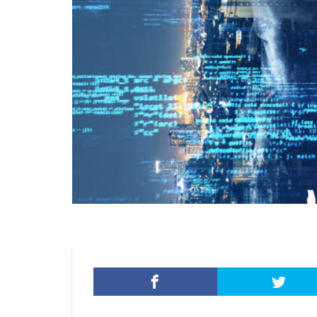
添付ファイル
生成AI
産業
目的
知識
秘密保持
種
経営者
経済
脅威ハンティング
被害原因
被
詐欺サイト
誤操作
誤表
警視庁サイバーセ
転売
迷惑メ
配信サービス
量子脅威対策
防犯
障害