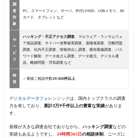
調
査
PC、スマートフォン、サーバ、外付けHDD、USBメモリ、SD
対
カード、タブレット など
象
ハッキング・不正アクセス調査
、マルウェア・ランサムウェ
サ
ア感染調査、サイバー攻撃被害調査、退職者調査、労働問題
ー
調査、社内不正調査、情報持出し調査、横領着服調査、パス
ビ
ワード解除、データ改ざん調査、データ復元、デジタル遺
ス
品、離婚問題・浮気調査 など
特
✓累積ご相談件数
39,000件以上
長
デジタルデータフォレンジック
は、国内トップクラスの調査
力を有しており、
累計3万9千件以上の豊富な実績
がありま
す。
規模が大きな調査会社でありながら、
ハッキング調査
などの
実績もあるようですし、
24時間365日
の相談体制
、ニーズに