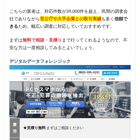
こちらの業者は、対応件数が39,000件を超え、民間の調査会
社でありながら
官公庁や大手企業との取引実績
も多く
信頼で
きる
ため、幅広い調査に対応していておすすめです。
まずは
無料で相談・見積り
まで行ってくれるようなので、不
安な方は一度相談してみるとよいでしょう。
デジタルデータフォレンジック
費
★見積り無料
まずはご相談ください
用