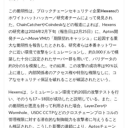
多要素認証
大企業
大多喜ガス
この脆弱性は、ブロックチェーンセキュリティ企業
Hexens
の
大阪急性期・総合医療センター
太陽光発電
ホワイトハットハッカー／研究者チームによって発見され
奇安信集団
宅ふぁいる便
宅地建物取引業者免許
た。ChainCatcherやCoindeskなどの報道によれば、Hexens
の研究者は2026年2月下旬（報告日は2月25日）に、Aptos開
安全性
定額給付金
富士通
対策
発チームへMove VMの「期限切れキャッシュ」に起因する重
対策方法
対談
専門家パネル
小学校
大な脆弱性を報告したとされる。研究者らは本番ネットワー
小学館
岐阜
巧妙化
広告
広島
クに近い環境で攻撃をシミュレーションし、約3,000ドルで構
座談会
強化
復元
復旧
築した十分に設定されたサーバー群を用いて、バリデータの
約3分の1を模擬した。その結果、この攻撃の成功率は90％以
快活フロンティア
悪意
悪用
情報
上に達し、内部関係者のアクセス権や特別な権限なしに、コ
情報システム
情報セキュリティ
アなセキュリティ保証を破れることが確認されたという。
情報セキュリティマネジメントシステム
情報共有
情報流出
情報漏洩
情報窃取
情報管理
Hexensは、シミュレーション環境で約20回の攻撃テストを行
い、そのうち17～18回が成功したと説明している。また、こ
情報資産
情報閲覧
感染
慶応義塾大学
の脆弱性が悪意を持って利用された場合、LayerZeroや
慶應義塾大学
懲戒免職
手口
手口、
Wormhole、USDC CCTPなどのクロスチェーンプロトコルの
手数料
技術
技術情報
持ち出し
掲載
管理権限に対する潜在的な制御能力を攻撃者に与えうること
換金
損害
改ざん
改正個人情報保護法
も検証された。こうした影響の連鎖により、Aptosチェーン