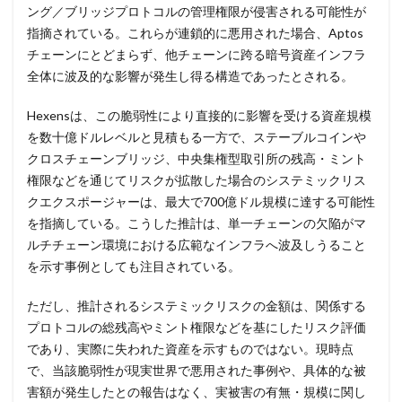
ング／ブリッジプロトコルの管理権限が侵害される可能性が
詐欺サイト
詐欺メール
認証
認証ダンピング
指摘されている。これらが連鎖的に悪用された場合、Aptos
認証情報
誘導
誤入力
誤掲載
誤操作
チェーンにとどまらず、他チェーンに跨る暗号資産インフラ
全体に波及的な影響が発生し得る構造であったとされる。
誤表示
誤送信
調査
調査方法
警告
警察
警視庁
警視庁サイバーセキュリティ対策本部
Hexensは、この脆弱性により直接的に影響を受ける資産規模
豚の屠殺詐欺
負荷
資格
資産
踏み台
を数十億ドルレベルと見積もる一方で、ステーブルコインや
クロスチェーンブリッジ、中央集権型取引所の残高・ミント
身代金
転売
迷惑メール
退職
権限などを通じてリスクが拡散した場合のシステミックリス
通信の秘密
通販サイト
運用
違反
遠隔
クエクスポージャーは、最大で700億ドル規模に達する可能性
遠隔操作
配信サービス
重要
を指摘している。こうした推計は、単一チェーンの欠陥がマ
量子コンピューター セキュリティ
ルチチェーン環境における広範なインフラへ波及しうること
を示す事例としても注目されている。
量子科学研究技術開発機構
量子耐性暗号
量子脅威対策
金融
金融庁
金融機関
ただし、推計されるシステミックリスクの金額は、関係する
銀行
長崎
長野日報
開封
開発
プロトコルの総残高やミント権限などを基にしたリスク評価
閲覧
防犯
障害
電子マネー
電話番号
であり、実際に失われた資産を示すものではない。現時点
で、当該脆弱性が現実世界で悪用された事例や、具体的な被
音声
顔認証
顧客情報
駆除
騙る
害額が発生したとの報告はなく、実被害の有無・規模に関し
高級車