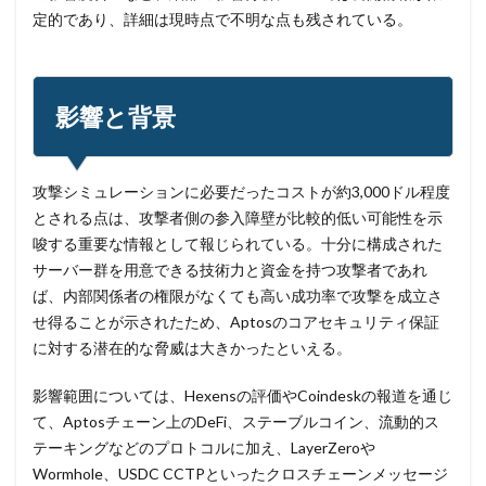
定的であり、詳細は現時点で不明な点も残されている。
法人
法人情報
法律
注意
注意喚起
流出
添付
添付ファイル
港区
漏洩
点検
特許庁
犯罪グループ
独立行政法人
影響と背景
生体認証
生成AI
産業スパイ
町民
画面ロック
病院
白梅豊岡病院
盗難
監査
監視
目的
知識
研修
破壊
攻撃シミュレーションに必要だったコストが約3,000ドル程度
とされる点は、攻撃者側の参入障壁が比較的低い可能性を示
確認不足
社内教育
社労士
社労夢
禁止
唆する重要な情報として報じられている。十分に構成された
私物
秘密保持
種類
積水ハウス
窃取
サーバー群を用意できる技術力と資金を持つ攻撃者であれ
窃盗
第三者
管理
管理者権限
紀永
ば、内部関係者の権限がなくても高い成功率で攻撃を成立さ
紛失
経営者
経済連
給付金
総務省
せ得ることが示されたため、Aptosのコアセキュリティ保証
に対する潜在的な脅威は大きかったといえる。
総当たり攻撃
置き引き
署名
群馬
脅威
脅威ハンティング
脅迫
脆弱性
脆弱性診断
影響範囲については、Hexensの評価やCoindeskの報道を通じ
自動車
自治体
行政
被害
被害事例
て、Aptosチェーン上のDeFi、ステーブルコイン、流動的ス
テーキングなどのプロトコルに加え、LayerZeroや
被害原因
被疑者
補助金
製品
製品比較
Wormhole、USDC CCTPといったクロスチェーンメッセージ
規制
設定ミス
診断
証拠
詐欺