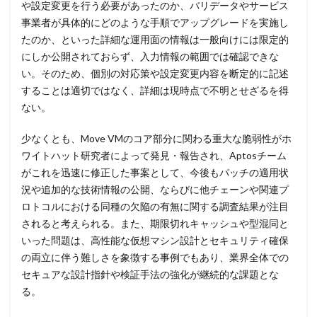
や設定変更を行う必要があったのか、バリデータやサービス
事業者が具体的にどのような手順でアップグレードを実施し
たのか、といった詳細な運用面の情報は一般向けには限定的
にしか公開されておらず、入力情報の範囲では確認できな
い。そのため、個別の対応策や設定変更内容を断定的に記述
することは適切ではなく、詳細は現時点で不明とせざるを得
ない。
少なくとも、Move VMのコア部分に関わる重大な脆弱性がホ
ワイトハット研究者によって発見・報告され、Aptosチーム
がこれを迅速に修正した事案として、今後もパッチの適用状
況や追加的な技術情報の公開、ならびに他チェーンや関連プ
ロトコルにおける同種の欠陥の有無に関する調査結果が注目
されると考えられる。また、期限切れキャッシュや型混同と
いった問題は、高性能な仮想マシン設計とセキュリティ確保
の両立に伴う難しさを象徴する事例でもあり、業界全体での
セキュアな設計指針や検証手法の強化が継続的な課題とな
る。