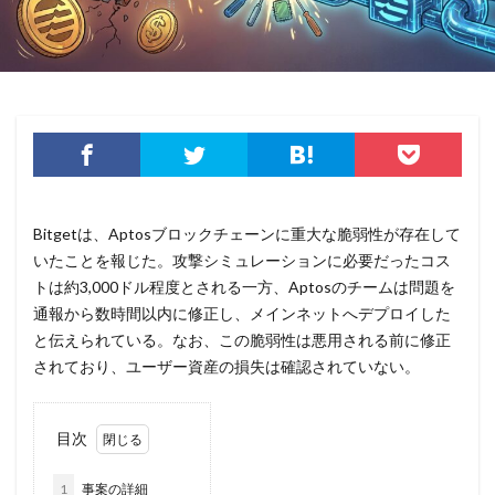
リモートワークセミナー
リモートワークセミナー.テレワーク
リンク
ルーター
レシートジェネレーター
ローソン
ログ
ログイン
ログ監視
ロシア
ロック
ワークスタイルテック
ワードプレス
ワーム
ワイファイ
ワンタイムパスワード
一括送信
一斉送信
一斉送信時
三井住友カード
Bitgetは、Aptosブロックチェーンに重大な脆弱性が存在して
三菱電機
不具合
不審
不審メール
不正
いたことを報じた。攻撃シミュレーションに必要だったコス
不正アクセス
不正アプリ
不正プログラム
トは約3,000ドル程度とされる一方、Aptosのチームは問題を
通報から数時間以内に修正し、メインネットへデプロイした
不正メール
不正ログイン
不正利用
不正送信
と伝えられている。なお、この脆弱性は悪用される前に修正
不正送金
中古
中国
中国人
中小企業
されており、ユーザー資産の損失は確認されていない。
乗っ取られたら
乗っ取り
九州大学
事例
事故
二次被害
二段階
二段階認証
亜種
目次
人材
人為的ミス
人的ミス
令和
仮想デスクトップ
仮想通貨
仮想通過
任天堂
1
事案の詳細