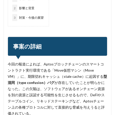
企業
企業向け
会社
位置情報
2
影響と背景
使いまわし
使い回し
侵入
保守
保護
3
対策・今後の展望
個人
個人向け
個人情報
個人情報保護委員会
個人情報保護法
個人情報流出
個人情報漏洩
偽装
偽装サイト
偽装ページ
偽警告
偽造
元社員
充電
全国銀行協会
事案の詳細
公共機関
公的機関
公開
内部
内部不正
内閣サイバーセキュリティセンター
今回の報道によれば、Aptosブロックチェーンのスマートコ
内閣府沖縄総合事務局
再生可能エネルギー
ントラクト実行環境である「Move仮想マシン（Move
再発防止
写真
初期アクセスブローカー
VM）」に、期限切れキャッシュ（stale cache）に起因する
型
初期侵入
初期設定
制裁金
削除
助成金
混同（type confusion）バグ
が存在していたことが明らかに
なった。この欠陥は、ソフトウェアがあるオンチェーン資源
北朝鮮
医師
医療
医療機関
半田病院
を別の資源と誤認する可能性を生じさせるもので、DeFiやス
印影
厚労省初動対応チーム
原因
テーブルコイン、リキッドステーキングなど、Aptosチェー
原子力規制庁
口座情報
可視化
国分生協病院
ン上の各種プロトコルに対して直接的な脅威を与えうると評
国連安全保障理事会
地域金融機関
基本方針
価されている。