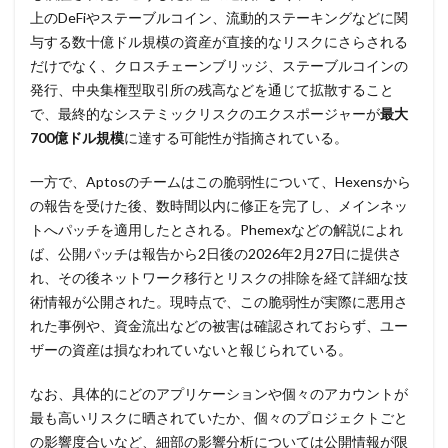
上のDeFiやステーブルコイン、流動的ステーキングなどに関
攻撃
攻撃インフラ
攻撃メール
攻撃手法
与する数十億ドル規模の資産が直接的なリスクにさらされる
攻撃者
政府
教育
教育委員会
だけでなく、クロスチェーンブリッジ、ステーブルコインの
教育新聞社
教育機関
数
新型
発行、中央集権型取引所の残高などを通じて拡散すること
新型ウイルス
新型コロナウイルス
新潟県
で、最終的なシステミックリスクのエクスポージャーが
最大
700億ドル規模
に達する可能性が指摘されている。
新種
方針
日本
日本HP
日本サイバー犯罪対策センター
一方で、Aptosのチームはこの脆弱性について、Hexensから
日本医科大学武蔵小杉病院
日本損害保険協会
の報告を受けた後、数時間以内に修正を完了し、メインネッ
トへパッチを適用したとされる。Phemexなどの解説によれ
日本郵便
日銀
明海大学
暗号
暗号BOM
ば、公開パッチは報告から2日後の2026年2月27日に提供さ
暗号化
暗号移行
暗号資産
暗号通貨
れ、その後ネットワーク移行とリスクの排除を経て詳細な技
更新
更新プログラム
東京
東京オリンピック
術情報が公開された。現時点で、この脆弱性が実際に悪用さ
東京五輪
東京都
校務システム
株価
れた事例や、資金流出などの被害は確認されておらず、ユー
ザーの資産は損なわれていないと報じられている。
検出
検知
検索
構文
標的
標的型メール
標的型メール訓練
標的型攻撃
なお、具体的にどのアプリケーションや個々のアカウントが
権限
機密
機密性
機密情報
機能
最も高いリスクに晒されていたか、個々のプロジェクトごと
の影響度合いなど、細部の影響分析については公開情報が限
民間企業
求人
決済
決済情報
決済画面