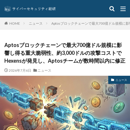
メールアカウント情報
メールアドレス
メールアドレス情報
メールサーバー
メール誤送信
メディアワークス
メディバンク
メリット
ニュース
Aptosブロックチェーンで最大700億ドル規模に影
HOME
モナコイン
モニタリング
モバイル
やってはいけない
ヤフー
ヤマダ電機
ヤマハ
Aptosブロックチェーンで最大700億ドル規模に影
ユーザー
ユーザー情報
ユーロフィン
響し得る重大脆弱性、約3,000ドルの攻撃コストで
ゆうちょ
ゆうちょ銀行
ユニクロ
ライセンス
Hexensが発見し、Aptosチームが数時間以内に修正
ラグナロッカー
ラテラルフィッシングメール
2026年7月6日
ニュース
ランキング
ランサム
ランサムウェア
ニュース
ランサムウェア. Windows
ランサムウェア対策
ランサムウェア被害
ランダムサブドメイン攻撃
リアルタイム
リクエスト
リコー
リスク
リスト型攻撃
リップル
リテラシー
リバースヴィッシング
リモート
リモートコントロール
リモートワーク