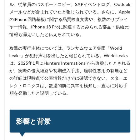
マイクロソフトエクスチェンジサーバー
マイナビ
ル、従業員のパスポートコピー、SAPイベントログ、Outlook
マイナポイント
マウイランサムウェア
マカフィー
メールなどが含まれていたと報じられている。さらに、Apple
のiPhone回路基板に関する品質検査文書や、複数のサプライ
マクロ
マスキング
マルウェア
ヤー情報、iPhone 18 Proに関連するとみられる部品・供給元
マルウェア感染
マルスパム
マルバタイジング
情報も漏えいしたと伝えられている。
マンディアント
ミス
メーリングリスト
メール
メール 誤送信
メールアカウント
攻撃の実行主体については、ランサムウェア集団「World
Leaks」が犯行声明を出したと報じられている。World Leaks
メールアカウント情報
メールアドレス
は、2025年1月にHunters Internationalから改称したとされる
メールアドレス情報
メールサーバー
メール誤送信
が、実際の侵入経路や初期侵入手法、脆弱性悪用の有無など
メディアワークス
メディバンク
メリット
の詳細は現時点で公表情報だけでは確認できない。タタ・エ
モナコイン
モニタリング
モバイル
レクトロニクスは、数週間前に異常を検知し、直ちに対応手
順を発動したと説明している。
やってはいけない
ヤフー
ヤマダ電機
ヤマハ
ユーザー
ユーザー情報
ユーロフィン
ゆうちょ
ゆうちょ銀行
ユニクロ
ライセンス
影響と背景
ラグナロッカー
ラテラルフィッシングメール
ランキング
ランサム
ランサムウェア