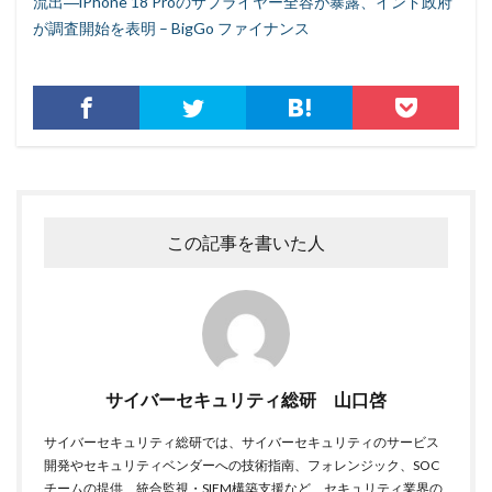
流出―iPhone 18 Proのサプライヤー全容が暴露、インド政府
再発防止
写真
初期アクセスブローカー
が調査開始を表明 – BigGo ファイナンス
初期侵入
初期設定
制裁金
削除
助成金
北朝鮮
医師
医療
医療機関
半田病院
印影
厚労省初動対応チーム
原因
原子力規制庁
口座情報
可視化
国分生協病院
国連安全保障理事会
地域金融機関
基本方針
多要素認証
大企業
大多喜ガス
大阪急性期・総合医療センター
太陽光発電
この記事を書いた人
奇安信集団
宅ふぁいる便
宅地建物取引業者免許
安全性
定額給付金
富士通
対策
対策方法
対談
専門家パネル
小学校
小学館
岐阜
巧妙化
広告
広島
サイバーセキュリティ総研 山口啓
座談会
強化
復元
復旧
快活フロンティア
悪意
悪用
情報
サイバーセキュリティ総研では、サイバーセキュリティのサービス
開発やセキュリティベンダーへの技術指南、フォレンジック、SOC
情報システム
情報セキュリティ
チームの提供、統合監視・SIEM構築支援など、セキュリティ業界の