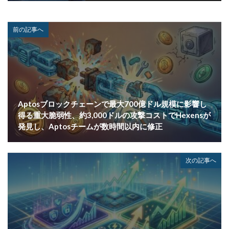
紛失
経営者
経済連
給付金
総務省
総当たり攻撃
置き引き
署名
群馬
脅威
前の記事へ
脅威ハンティング
脅迫
脆弱性
脆弱性診断
自動車
自治体
行政
被害
被害事例
被害原因
被疑者
補助金
製品
製品比較
規制
設定ミス
診断
証拠
詐欺
詐欺サイト
詐欺メール
認証
認証ダンピング
Aptosブロックチェーンで最大700億ドル規模に影響し
認証情報
誘導
誤入力
誤掲載
誤操作
得る重大脆弱性、約3,000ドルの攻撃コストでHexensが
発見し、Aptosチームが数時間以内に修正
誤表示
誤送信
調査
調査方法
警告
警察
警視庁
警視庁サイバーセキュリティ対策本部
豚の屠殺詐欺
負荷
資格
資産
踏み台
次の記事へ
身代金
転売
迷惑メール
退職
通信の秘密
通販サイト
運用
違反
遠隔
遠隔操作
配信サービス
重要
量子コンピューター セキュリティ