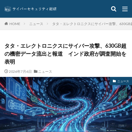
ディープフェイク
ディズニー
デザリング
デジタル
デジタルフォレンジック
デバイス
ニュース
タタ・エレクトロニクスにサイバー攻撃、630G
HOME
テレマティクス
テレワーク
テレワークセミナー
テレワークのセキュリティ
どうなる
ドッペルゲンガードメイン
ドメイン
タタ・エレクトロニクスにサイバー攻撃、630GB超
ドメイン名ハイジャック
トヨタ
トラフィック
の機密データ流出と報道 インド政府が調査開始を
トレーディングボット
トレンドマイクロ
表明
トロイの木馬
ドン・キホーテ
なりすまし
2026年7月6日
ニュース
なりすましメール
ニチレイ
ニトリ
ニュース
ニュース
ネット
ネットバンキング
ネットワーク
ネットワーク侵入
ノーウェアランサム
ノートパソコン
ノートン
のっとり
バージョン
ハードディスク
バグ
ハクティビズム
パケット
パスワード
パスワードスプレー
パスワードレス