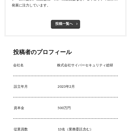
情報セキュリティマネジメントシステム
情報共有
発展に注力しています。
情報流出
情報漏洩
情報窃取
情報管理
情報資産
情報閲覧
感染
慶応義塾大学
投稿一覧へ
慶應義塾大学
懲戒免職
手口
手口、
手数料
技術
技術情報
持ち出し
掲載
換金
損害
改ざん
改正個人情報保護法
投稿者のプロフィール
攻撃
攻撃インフラ
攻撃メール
攻撃手法
攻撃者
政府
教育
教育委員会
会社名
株式会社サイバーセキュリティ総研
教育新聞社
教育機関
数
新型
新型ウイルス
新型コロナウイルス
新潟県
設立年月
2023年2月
新種
方針
日本
日本HP
日本サイバー犯罪対策センター
資本金
500万円
日本医科大学武蔵小杉病院
日本損害保険協会
日本郵便
日銀
明海大学
暗号
暗号BOM
暗号化
暗号移行
暗号資産
暗号通貨
従業員数
13名（業務委託含む）