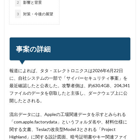
2
影響と背景
フィルタリング
フェス
フォーティネット
3
対策・今後の展望
フォーム
フォレスター
フォレンジック
ブックマーク
プライバシー
プライバシーマーク
ブラウザ
ブルートフォースアタック
ブルガリア
プロキシ
プログラム
プロダクトキー
事案の詳細
ブロックチェーン
ペーパーレス化
ペアリング
ベトナム
ベネッセ
ペネトレーションテスト
報道によれば、タタ・エレクトロニクスは2026年6月22日
ホームページ
ホームページ公開
ポーランド
に、自社システムの一部で「サイバーセキュリティ事案」を
ボイスフィッシング
ポイント
ホスティング
最近確認したと公表した。攻撃者側は、約630.4GB、204,341
ファイルのデータを窃取したと主張し、ダークウェブ上に公
ポスト量子暗号
ボット
ボットネット
開したとされる。
ポップアップ
ホテル
ポリ・ネットワーク
ポリシー
マイク
マイクロソフト
流出データには、Appleの工場関連データを示すとみられる
「com.apple.factorydata」というフォルダ名や、材料仕様に
マイクロソフト・アクティブ・プロテクションズ・プログラム
関する文書、Teslaの改良型Model 3とされる「Project
マイクロソフトアカウント
Highland」に関する設計図面、暗号証明書やキー関連ファイ