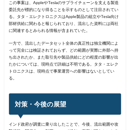
ランサムウェア. Windows
ランサムウェア対策
この事案は、AppleやTeslaのサプライチェーンを支える製造
委託先が標的になり得ることを示すものとして注目されてい
ランサムウェア被害
ランダムサブドメイン攻撃
る。タタ・エレクトロニクスはApple製品の組立やTesla向け
リアルタイム
リクエスト
リコー
リスク
部材供給に関わると報じられており、流出した資料には両社
リスト型攻撃
リップル
リテラシー
に関連するとみられる情報が含まれていた。
リバースヴィッシング
リモート
一方で、流出したデータセット全体の真正性は独立機関によ
リモートコントロール
リモートワーク
って完全には検証されておらず、どの範囲が実際に外部へ持
リモートワークセミナー
ち出されたか、また取引先や製品供給にどの程度の影響が出
リモートワークセミナー.テレワーク
リンク
たかについては、現時点で詳細は不明である。タタ・エレク
ルーター
レシートジェネレーター
ローソン
トロニクスは、現時点で事業運営への影響はないとしてい
る。
ログ
ログイン
ログ監視
ロシア
ロック
ワークスタイルテック
ワードプレス
ワーム
ワイファイ
ワンタイムパスワード
一括送信
対策・今後の展望
一斉送信
一斉送信時
三井住友カード
三菱電機
不具合
不審
不審メール
不正
不正アクセス
不正アプリ
不正プログラム
インド政府が調査に乗り出したことで、今後、流出範囲や攻