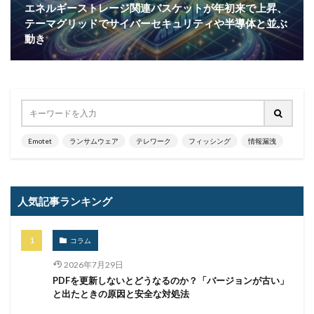
エネルギーストレージ関連バスケットが年初来で上昇、
量子科学研究技術開発機構
量子耐性暗号
テーマグリッドでサイバーセキュリティや半導体と並ぶ
量子脅威対策
金融
金融庁
金融機関
動き
銀行
長崎
長野日報
開封
開発
閲覧
防犯
障害
電子マネー
電話番号
音声
顔認証
顧客情報
駆除
騙る
高級車
Emotet
ランサムウェア
テレワーク
フィッシング
情報漏洩
検索
人気記事ランキング
コラム
2026年7月29日
PDFを更新しないとどうなるのか？「バージョンが古い」
と出たときの原因と安全な対処法