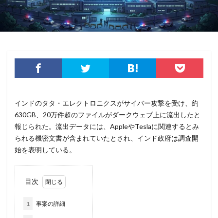
パスワード使い回し
パスワード解析
パスワード解除
パソコン
ハッカー
ハッカーグループ
ハッカー不正アクセス
ハッカー集団
ハッキング
ハッキングされました
バックアップ
パッチ
ハニーポット
バニティURL
ハフニウム
ばらまき
バレる
パロアルト
ビジネスメール
ビジネスメール詐欺
インドのタタ・エレクトロニクスがサイバー攻撃を受け、約
630GB、20万件超のファイルがダークウェブ上に流出したと
ビックデータ
ビッグローブ
ビットコイン
報じられた。流出データには、AppleやTeslaに関連するとみ
ビットポイント
ビデオ会議
ビデオ会議ツール
られる機密文書が含まれていたとされ、インド政府は調査開
ヒューマンエラー
ファームウェア
始を表明している。
ファイアウォール
ファイブ・アイズ
ファイル
ファイルレス
ファイルレス攻撃
フィッシング
目次
フィッシングサイト
フィッシングメール
フィッシングメールにどう対処すべきか?
1
事案の詳細
フィッシング対策協議会
フィッシング詐欺