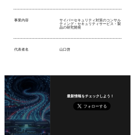
更新
更新プログラム
東京
東京オリンピック
東京五輪
東京都
校務システム
株価
事業内容
サイバーセキュリティ対策のコンサル
検出
検知
検索
構文
標的
ティング・セキュリティサービス・製
品の研究開発
標的型メール
標的型メール訓練
標的型攻撃
権限
機密
機密性
機密情報
機能
民間企業
求人
決済
決済情報
決済画面
代表者名
山口啓
法人
法人情報
法律
注意
注意喚起
流出
添付
添付ファイル
港区
漏洩
点検
特許庁
犯罪グループ
独立行政法人
生体認証
生成AI
産業スパイ
町民
画面ロック
病院
白梅豊岡病院
盗難
最新情報をチェックしよう！
監査
監視
目的
知識
研修
破壊
確認不足
社内教育
社労士
社労夢
禁止
私物
秘密保持
種類
積水ハウス
窃取
窃盗
第三者
管理
管理者権限
紀永