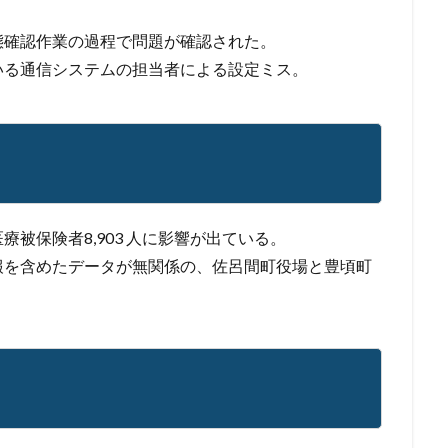
報管理
情報資産
情報閲覧
感染
慶応義塾大学
慶應義塾
態確認作業の過程で問題が確認された。
手数料
技術
技術情報
持ち出し
掲載
換金
いる通信システムの担当者による設定ミス。
法
攻撃
攻撃インフラ
攻撃メール
攻撃手法
攻撃者
教育新聞社
教育機関
数
新型
新型ウイルス
新型コロナ
日本
日本HP
日本サイバー犯罪対策センター
日本医科大学武
日本郵便
日銀
明海大学
暗号
暗号BOM
暗号化
号通貨
更新
更新プログラム
東京
東京オリンピック
東
被保険者8,903 人に影響が出ている。
株価
検出
検知
検索
構文
標的
標的型メール
報を含めたデータが無関係の、佐呂間町役場と豊頃町
権限
機密
機密性
機密情報
機能
民間企業
求人
済画面
法人
法人情報
法律
注意
注意喚起
流出
港区
漏洩
点検
特許庁
犯罪グループ
独立行政法人
スパイ
町民
画面ロック
病院
白梅豊岡病院
盗難
研修
破壊
確認不足
社内教育
社労士
社労夢
類
積水ハウス
窃取
窃盗
第三者
管理
管理者権限
連
給付金
総務省
総当たり攻撃
置き引き
署名
群