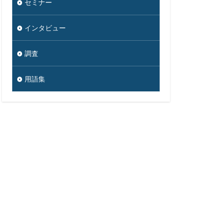
セミナー
大学
懲戒免職
インタビュー
損害
改ざん
政府
教育
調査
ウイルス
新潟県
蔵小杉病院
用語集
暗号移行
京五輪
東京都
標的型メール訓練
決済
添付
生体認証
監査
監視
禁止
私物
紀永
紛失
馬
脅威