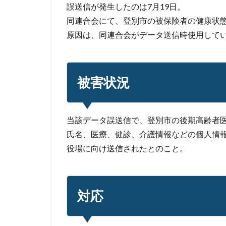
誤送信が発生したのは7月19日。
情報窃取
情
同連合会にて、登別市の被保険者の健康状
手口
手口、
原因は、同連合会がデータ送信時使用して
改正個人情報保護
教育委員会
新種
方針
被害状況
日本損害保険協会
暗号資産
暗
当該データ誤送信で、登別市の後期高齢者医療
校務システム
氏名、医療、健診、介護情報などの個人情
標的型攻撃
役場に向け送信されたとのこと。
決済情報
決
添付ファイル
生成AI
産業
対応
目的
知識
秘密保持
種
経営者
経済