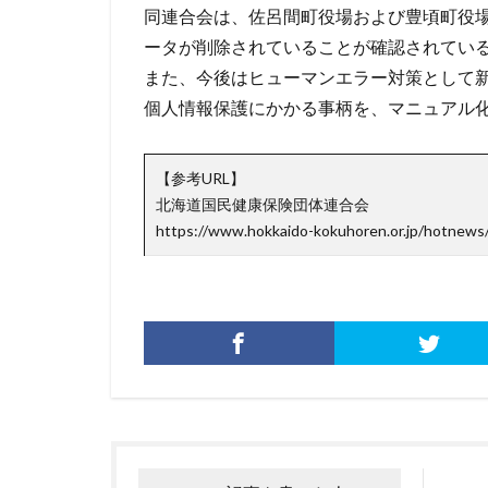
同連合会は、佐呂間町役場および豊頃町役
脅威ハンティング
ータが削除されていることが確認されてい
被害原因
被
また、今後はヒューマンエラー対策として
詐欺サイト
個人情報保護にかかる事柄を、マニュアル
誤操作
誤表
警視庁サイバーセ
【参考URL】
転売
迷惑メ
北海道国民健康保険団体連合会
配信サービス
https://www.hokkaido-kokuhoren.or.jp/hotnew
量子脅威対策
防犯
障害