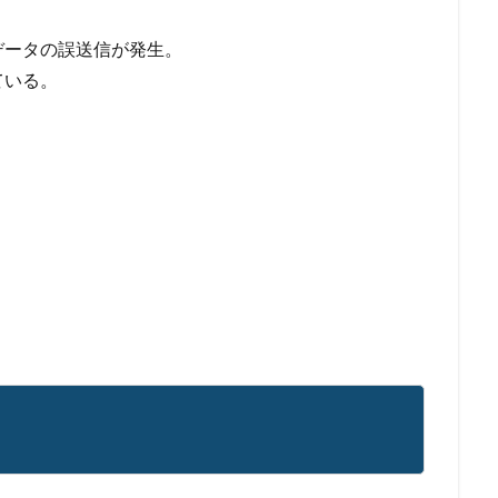
正送金
中古
中国
中国人
中小企業
乗っ取られたら
データの誤送信が発生。
例
事故
二次被害
二段階
二段階認証
亜種
人材
ている。
和
仮想デスクトップ
仮想通貨
仮想通過
任天堂
企業
報
使いまわし
使い回し
侵入
保守
保護
個人
人情報保護委員会
個人情報保護法
個人情報流出
個人情報漏洩
偽装ページ
偽警告
偽造
元社員
充電
全国銀行協会
開
内部
内部不正
内閣サイバーセキュリティセンター
内閣府
ー
再発防止
写真
初期アクセスブローカー
初期侵入
初
北朝鮮
医師
医療
医療機関
半田病院
印影
規制庁
口座情報
可視化
国分生協病院
国連安全保障理事会
要素認証
大企業
大多喜ガス
大阪急性期・総合医療センター
宅ふぁいる便
宅地建物取引業者免許
安全性
定額給付金
富士
談
専門家パネル
小学校
小学館
岐阜
巧妙化
広告
復元
復旧
快活フロンティア
悪意
悪用
情報
情報セキュリティマネジメントシステム
情報共有
情報流出