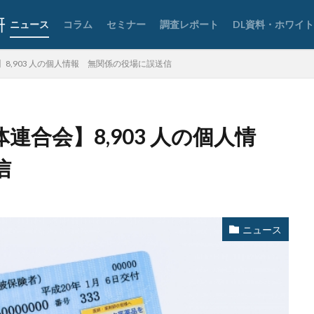
ー
パスワードレス
パスワード使い回し
パスワード解析
パス
ニュース
コラム
セミナー
調査レポート
DL資料・ホワイ
ッカー
ハッカーグループ
ハッカー不正アクセス
ハッカー集団
した
バックアップ
パッチ
ハニーポット
バニティURL
8,903 人の個人情報 無関係の役場に誤送信
レる
パロアルト
ビジネスメール
ビジネスメール詐欺
ビック
ビットコイン
ビットポイント
ビデオ会議
ビデオ会議ツール
ファイアウォール
ファイブ・アイズ
ファイル
ファイルレス
合会】8,903 人の個人情
フィッシング
フィッシングサイト
フィッシングメール
信
ルにどう対処すべきか?
フィッシング対策協議会
フィッシング詐欺
ーティネット
フォーム
フォレスター
フォレンジック
ブック
プライバシーマーク
ブラウザ
ブルートフォースアタック
ブルガ
プロダクトキー
ブロックチェーン
ペーパーレス化
ペアリング
ニュース
ネトレーションテスト
ホームページ
ホームページ公開
ポーランド
グ
ポイント
ホスティング
ポスト量子暗号
ボット
ボッ
ホテル
ポリ・ネットワーク
ポリシー
マイク
マイクロソフ
アクティブ・プロテクションズ・プログラム
マイクロソフトアカウント