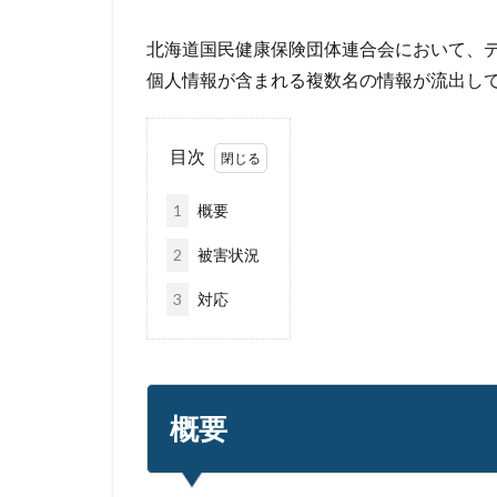
不正送信
不
北海道国民健康保険団体連合会において、
九州大学
事
個人情報が含まれる複数名の情報が流出し
人的ミス
令
会社
位置情
目次
個人情報
個
偽装サイト
1
概要
公的機関
公
2
被害状況
再生可能エネルギ
削除
助成金
3
対応
原因
原子力
基本方針
多
奇安信集団
概要
対策方法
対
座談会
強化
情報セキュリティ