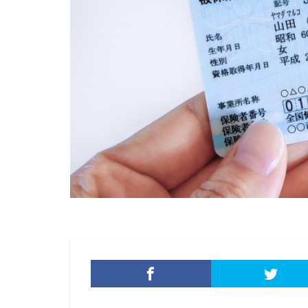
マイクロソフトエ
マカフィー
マルバタイジング
メールアカウント
メール誤送信
モバイル
や
ユーロフィン
ラテラルフィッシ
ランサムウェア対
リコー
リス
リモートコントロ
リンク
ルー
ロック
ワー
一括送信
一
不正
不正ア