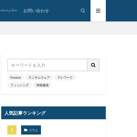
ワード解除
トペーパー
お問い合わせ
ハッキング
ハフニウム
データ
ヒューマンエラー
フィルタリング
Emotet
ランサムウェア
テレワーク
マーク
フィッシング
情報漏洩
リア
プロキシ
ベトナム
人気記事ランキング
トネット
ト
コラム