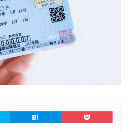
クスチェンジサーバー
マイナビ
マイナポイント
マウイランサムウ
マクロ
マスキング
マルウェア
マルウェア感染
マルスパム
マンディアント
ミス
メーリングリスト
メール
メール
メールアカウント情報
メールアドレス
メールアドレス情報
メディアワークス
メディバンク
メリット
モナコイン
モニ
ってはいけない
ヤフー
ヤマダ電機
ヤマハ
ユーザー
ユ
ゆうちょ
ゆうちょ銀行
ユニクロ
ライセンス
ラグナロッカ
ングメール
ランキング
ランサム
ランサムウェア
ランサムウェ
策
ランサムウェア被害
ランダムサブドメイン攻撃
リアルタイム
ク
リスト型攻撃
リップル
リテラシー
リバースヴィッシング
ール
リモートワーク
リモートワークセミナー
リモートワークセミ
ター
レシートジェネレーター
ローソン
ログ
ログイン
クスタイルテック
ワードプレス
ワーム
ワイファイ
ワンタイ
斉送信
一斉送信時
三井住友カード
三菱電機
不具合
不
クセス
不正アプリ
不正プログラム
不正メール
不正ログイン