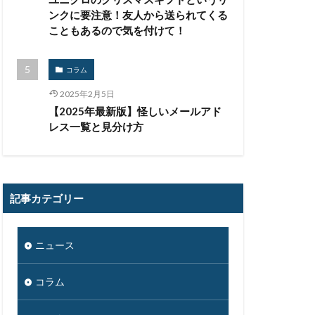
ンクに要注意！友人から送られてくる
乗っ取り
こともあるので気を付けて！
人為的ミス
企業向け
コラム
個人向け
2025年2月5日
偽装
【2025年最新版】怪しいメールアド
公共機関
レス一覧と見分け方
沖縄総合事務局
期設定
制裁金
厚労省初動対応チーム
記事カテゴリー
地域金融機関
太陽光発電
ニュース
通
対策
広島
コラム
情報システム
情報漏洩