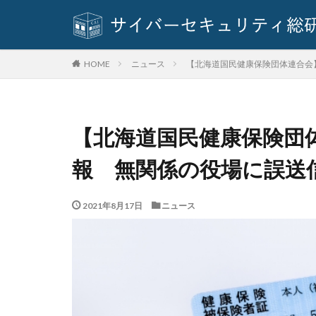
パスワードスプレ
パソコン
ハ
ハッキングされま
ニュース
【北海道国民健康保険団体連合会】
HOME
ばらまき
バ
ビッグローブ
ファームウェア
【北海道国民健康保険団体連
ファイルレス攻撃
報 無関係の役場に誤送
フィッシングメー
フェス
フォ
プライバシー
2021年8月17日
ニュース
プログラム
ベネッセ
ペ
ボイスフィッシン
ポップアップ
マイクロソフト・