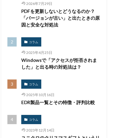
2026年7月29日
ェア
PDFを更新しないとどうなるのか？
「バージョンが古い」と出たときの原
因と安全な対処法
 誤送信
メールサーバー
コラム
タリング
2025年4月25日
ーザー情報
Windowsで「アクセスが拒否されま
ー
した」と出る時の対処法は？
ア. Windows
リクエスト
コラム
リモート
2025年10月16日
ナー.テレワーク
EDR製品一覧とその特徴・評判比較
ログ監視
ロシア
ムパスワード
コラム
審
不審メール
2023年12月14日
不正利用
ユニクロのクリスマスギフトというリ