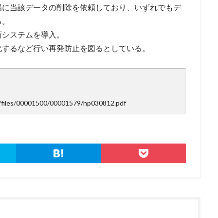
場に当該データの削除を依頼しており、いずれでもデ
脅迫
脆弱性
脆弱性診断
自動車
自治体
行政
る。
疑者
補助金
製品
製品比較
規制
設定ミス
診断
新システムを導入。
詐欺メール
認証
認証ダンピング
認証情報
誘導
誤入力
化するなど行い再発防止を図るとしている。
示
誤送信
調査
調査方法
警告
警察
警視庁
キュリティ対策本部
豚の屠殺詐欺
負荷
資格
資産
踏み
ール
退職
通信の秘密
通販サイト
運用
違反
遠隔
重要
量子コンピューター セキュリティ
量子科学研究技術開発機構
s/files/00001500/00001579/hp030812.pdf
金融
金融庁
金融機関
銀行
長崎
長野日報
開封
電子マネー
電話番号
音声
顔認証
顧客情報
駆除
検索