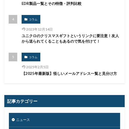
EDR製品一覧とその特徴・評判比較
フォーム
フォレスター
フォレンジック
ブックマーク
プライバシー
プライバシーマーク
コラム
ブラウザ
ブルートフォースアタック
ブルガリア
プロキシ
プログラム
プロダクトキー
2023年12月14日
ユニクロのクリスマスギフトというリンクに要注意！友人
ブロックチェーン
ペーパーレス化
ペアリング
から送られてくることもあるので気を付けて！
ベトナム
ベネッセ
ペネトレーションテスト
ホームページ
ホームページ公開
ポーランド
コラム
ボイスフィッシング
ポイント
ホスティング
2025年2月5日
ポスト量子暗号
ボット
ボットネット
【2025年最新版】怪しいメールアドレス一覧と見分け方
ポップアップ
ホテル
ポリ・ネットワーク
ポリシー
マイク
マイクロソフト
マイクロソフト・アクティブ・プロテクションズ・プログラム
記事カテゴリー
マイクロソフトアカウント
マイクロソフトエクスチェンジサーバー
マイナビ
ニュース
マイナポイント
マウイランサムウェア
マカフィー