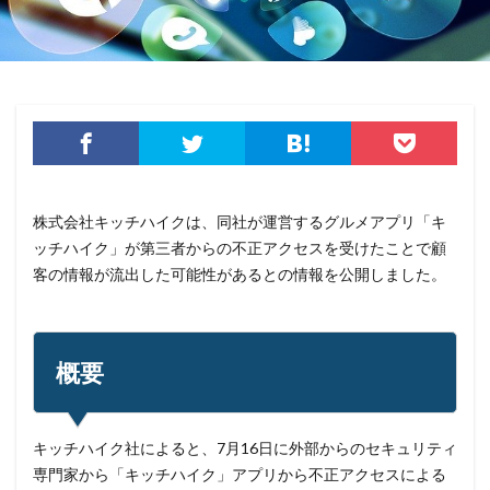
エンドポイントセキュリティ
オーストラリア
オーストラリア大学
オープンソース
オリエンタルランド
オリンピック
オンプレミス
オンライン
オンラインゲーム
オンラインショップ
カーシェアリング
ガートナー
ガイドライン
カスペルスキー
カプコン
キムスキー
キャッシュレス
キャッシュレス決済
キャノン
株式会社キッチハイクは、同社が運営するグルメアプリ「キ
グーグル
クアラルンプール国際空港
クッキー
ッチハイク」が第三者からの不正アクセスを受けたことで顧
グッドライフカンパニー
クラウド
客の情報が流出した可能性があるとの情報を公開しました。
クラウドストライク
クラウドセキュリティ
クラウド型
クラッカー
クラッキング
グラントソントン
クリック
クリプトアジリティ
概要
クリプトジャッキング
クレカ
クレジット
クレジットカード
クレジットカード情報
キッチハイク社によると、7月16日に外部からのセキュリティ
クレデンシャル
クロスサイトスクリプティング
専門家から「キッチハイク」アプリから不正アクセスによる