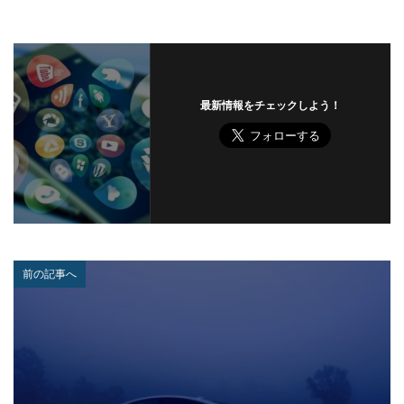
セキュリティ対策
セキュリティ教育
セキュリティ脆弱性
セキュリティ補助金
セキュリティ製品
セキュリティ診断
セブン銀行
セミナー
ゼロデイ
ゼロディ
ゼロデイ攻撃
最新情報をチェックしよう！
ゼロトラスト
センチネルワン
ソース
ソースコード
ソフォス
ソフト
ソフトウェア
ソフトスキル
ソフトバンク
ダークウェブ
ダークトレース
ダークネット市場
タイポスクワッティング
ダイレクトメール
ダウンロード
ダブルチェック
タリン・メカニズム
前の記事へ
チェック
チェックポイント
チャットワーク
ツール
データ
データフォレンジック
データベース
データ修復
データ復元
データ復旧
データ持ち出し
データ破壊
ディープフェイク
ディズニー
デザリング