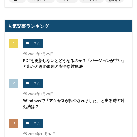
パスワード解除
パソコン
ハッカー
ハッカーグループ
ハッカー不正アクセス
ハッカー集団
ハッキング
ハッキングされました
人気記事ランキング
バックアップ
パッチ
ハニーポット
バニティURL
ハフニウム
ばらまき
バレる
コラム
パロアルト
ビジネスメール
ビジネスメール詐欺
2026年7月29日
ビックデータ
ビッグローブ
ビットコイン
PDFを更新しないとどうなるのか？「バージョンが古い」
と出たときの原因と安全な対処法
ビットポイント
ビデオ会議
ビデオ会議ツール
ヒューマンエラー
ファームウェア
コラム
ファイアウォール
ファイブ・アイズ
ファイル
2025年4月25日
ファイルレス
ファイルレス攻撃
フィッシング
Windowsで「アクセスが拒否されました」と出る時の対
フィッシングサイト
フィッシングメール
処法は？
フィッシングメールにどう対処すべきか?
フィッシング対策協議会
フィッシング詐欺
コラム
フィルタリング
フェス
フォーティネット
2025年10月16日