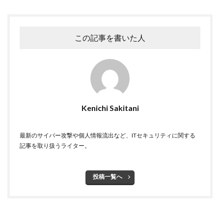
シマンテック
シャドーAI
シャドーIT
シャドウAI
シルバニアファミリー
スキミング
スキャン
スキル
スクリプト
この記事を書いた人
スケウェアブロッカー
スタバ
ステガノグラフィ
ストレージ
スパイ
スパイウェア
スパム
スパムメール
スピアフィッシング
スプーフィング
スマートEDR
スマートスピーカー
スマートフォン
スマートポンプ
スマホ
スミッシング
Kenichi Sakitani
セイコーグループ株式会社
セキュア
セキュリティ
セキュリティアプリ
セキュリティインシデント
最新のサイバー攻撃や個人情報流出など、ITセキュリティに関する
記事を取り扱うライター。
セキュリティエンジニア
セキュリティコード
セキュリティソフト
セキュリティニュース
投稿一覧へ
セキュリティパッチ
セキュリティプログラム
セキュリティベンダー
セキュリティポリシー
セキュリティ人材
セキュリティ企業