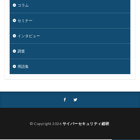
マクロ
マスキング
マルウェア
コラム
マルウェア感染
マルスパム
マルバタイジング
セミナー
マンディアント
ミス
メーリングリスト
メール
メール 誤送信
メールアカウント
インタビュー
メールアカウント情報
メールアドレス
調査
メールアドレス情報
メールサーバー
メール誤送信
メディアワークス
メディバンク
メリット
用語集
モナコイン
モニタリング
モバイル
やってはいけない
ヤフー
ヤマダ電機
ヤマハ
ユーザー
ユーザー情報
ユーロフィン
ゆうちょ
ゆうちょ銀行
ユニクロ
ライセンス
ラグナロッカー
ラテラルフィッシングメール
ランキング
ランサム
ランサムウェア
© Copyright 2026
サイバーセキュリティ総研
.
ランサムウェア. Windows
ランサムウェア対策
ランサムウェア被害
ランダムサブドメイン攻撃