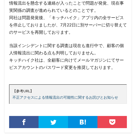
クロネコ
コード
コード決済
コーナン
情報流出を懸念する連絡が入ったことで問題が発覚、現在事
実関係の調査が進められているとのことです。
コジマ
コスト
コロナウィルス
同社は問題発覚後、「キッチハイク」アプリ内の全サービス
コロナウイルス
コロニアル・パイプライン
を停止しておりましたが、7月22日に別サーバーに切り替えて
コンプライアンス
サーバ
サーバー
サイト
のサービスを再開しております。
サイバー
サイバーインシデント
当該インシデントに関する調査は現在も進行中で、顧客の個
サイバーセキュリティ
サイバーセキュリティお助け隊
人情報流出に関わる点も判明しておりません。
サイバーセキュリティ保険
サイバーセキュリティ協議会
キッチハイク社は、全顧客に向けてメールマガジンにてサー
サイバーセキュリティ基本法
サイバーリーズン
ビスアカウントのパスワード変更を推奨しております。
サイバーリスク保険
サイバー保険
サイバー攻撃
サイバー攻撃の歴史
サイバー犯罪
【参考URL】
サイバー犯罪条約
サイボウズ
サイランス
不正アクセスによる情報流出の可能性に関するお詫びとお知らせ
サプライチェーン
サポート
サポート詐欺
シーザーズ
シグネチャ
シグネチャー
システム
システムエラー
システムエンジニア
システムトラブル
システム設定
システム障害