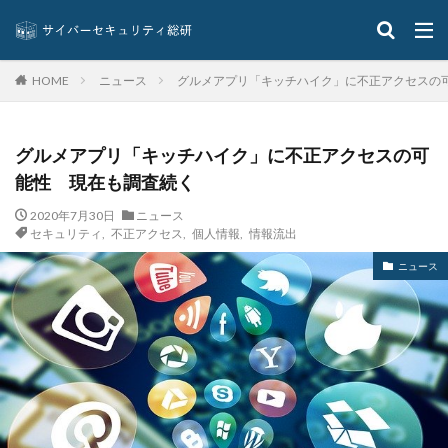
アンチウィルス
アンチウィルスソフト
イーサリアム
イオン
イベント
ニュース
グルメアプリ「キッチハイク」に不正アクセスの
HOME
インジェクション
インシデント
インシデントウイルス
インシデントレスポンス
インシデント対応
インスタ
インストール
グルメアプリ「キッチハイク」に不正アクセスの可
能性 現在も調査続く
インターネット
インタビュー
イントラ
インフォスティーラー
インフラ
インフルエンサー
2020年7月30日
ニュース
セキュリティ
,
不正アクセス
,
個人情報
,
情報流出
ウィルス
ウイルス
ウイルスバスター
ニュース
ウィルスバスター
ウィルス対策
ウイルス感染
ウイルス被害
ウェア
ウェブ
ウォーシッピング
ウォレット
エクアドル
エクスプロイト攻撃
エムケイシステム
エモテット
エモテットアクション
エモテット感染
エラーメール
エンジニア
エンドポイント