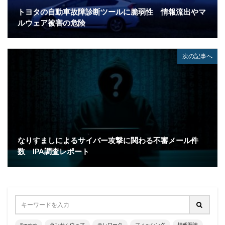
デジタル
デジタルフォレンジック
デバイス
トヨタの自動車故障診断ツールに脆弱性 情報流出やマ
テレマティクス
テレワーク
テレワークセミナー
ルウェア被害の危険
テレワークのセキュリティ
どうなる
ドッペルゲンガードメイン
ドメイン
次の記事へ
ドメイン名ハイジャック
トヨタ
トラフィック
トレーディングボット
トレンドマイクロ
トロイの木馬
ドン・キホーテ
なりすまし
なりすましメール
ニチレイ
ニトリ
ニュース
ネット
ネットバンキング
ネットワーク
なりすましによるサイバー攻撃に関わる不審メール件
ネットワーク侵入
ノーウェアランサム
数 IPA調査レポート
ノートパソコン
ノートン
のっとり
バージョン
ハードディスク
バグ
ハクティビズム
パケット
パスワード
パスワードスプレー
パスワードレス
パスワード使い回し
パスワード解析
Emotet
ランサムウェア
テレワーク
フィッシング
情報漏洩